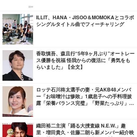
ILLIT、HANA・JISOO＆MOMOKAとコラボ
シングルタイトル曲でフィーチャリング
香取慎吾、森且行“5年9ヶ月ぶり”オートレー
ス優勝を祝福 怪我からの復活に「勇気をも
らいました」【全文】
ロッテ石川柊太選手の妻・元AKB48メンバ
ー「お味噌汁は惨敗」1歳息子への手料理披
露「栄養バランス完璧」「野菜たっぷり」の
声
織田裕二主演「踊る大捜査線 N.E.W.」趣
里・増田貴久・佐藤二朗ら新メンバー紹介映