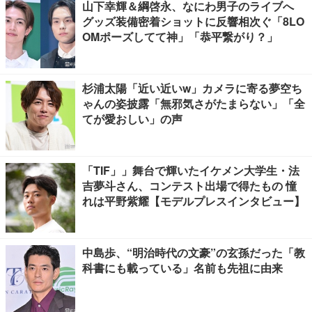
山下幸輝＆綱啓永、なにわ男子のライブへ
グッズ装備密着ショットに反響相次ぐ「8LO
OMポーズしてて神」「恭平繋がり？」
杉浦太陽「近い近いw」カメラに寄る夢空ち
ゃんの姿披露「無邪気さがたまらない」「全
てが愛おしい」の声
「TIF」」舞台で輝いたイケメン大学生・法
吉夢斗さん、コンテスト出場で得たもの 憧
れは平野紫耀【モデルプレスインタビュー】
中島歩、“明治時代の文豪”の玄孫だった「教
科書にも載っている」名前も先祖に由来