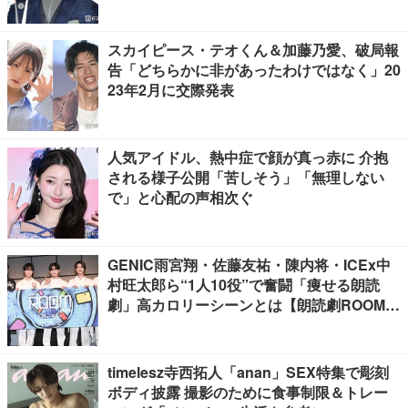
スカイピース・テオくん＆加藤乃愛、破局報
告「どちらかに非があったわけではなく」20
23年2月に交際発表
人気アイドル、熱中症で顔が真っ赤に 介抱
される様子公開「苦しそう」「無理しない
で」と心配の声相次ぐ
GENIC雨宮翔・佐藤友祐・陳内将・ICEx中
村旺太郎ら“1人10役”で奮闘「痩せる朗読
劇」高カロリーシーンとは【朗読劇ROOM2
026】
timelesz寺西拓人「anan」SEX特集で彫刻
ボディ披露 撮影のために食事制限＆トレー