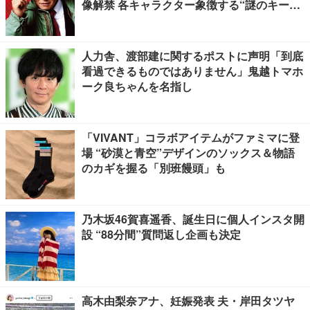
像解禁 各キャラクター象徴する“謎のキーワ
ード”も
人力舎、渡部建に関するポストに声明「到底
看過できるものではありません」鬼越トマホ
ーク良ちゃんを名指し
「VIVANT」コラボアイテムがファミマに登
場 “砂漠と青空”デザインのソックス＆物語
のカギを握る「別班饅頭」も
乃木坂46賀喜遥香、誕生日に個人インスタ開
設 “88分間”質問返し企画も決定
高木由梨奈アナ、妊娠発表 夫・岸田タツヤ