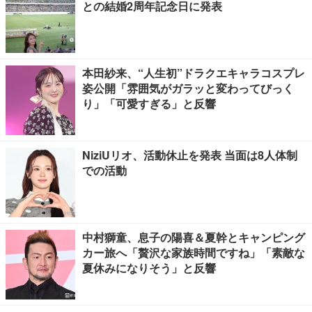
との結婚2周年記念日に発表
本田紗来、“人生初”ドラクエキャラコスプレ
姿公開「雰囲気がガラッと変わってびっく
り」「可愛すぎる」と反響
NiziUリオ、活動休止を発表 当面は8人体制
での活動
中村獅童、息子の陽喜＆夏幹とキャンピング
カー旅へ「贅沢な家族時間ですね」「素敵な
夏休みになりそう」と反響