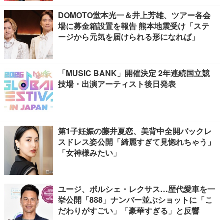
DOMOTO堂本光一＆井上芳雄、ツアー各会
場に募金箱設置を報告 熊本地震受け「ステ
ージから元気を届けられる形になれば」
「MUSIC BANK」開催決定 2年連続国立競
技場・出演アーティスト後日発表
第1子妊娠の藤井夏恋、美背中全開バックレ
スドレス姿公開「綺麗すぎて見惚れちゃう」
「女神様みたい」
ユージ、ポルシェ・レクサス…歴代愛車を一
挙公開「888」ナンバー並ぶショットに「こ
だわりがすごい」「豪華すぎる」と反響