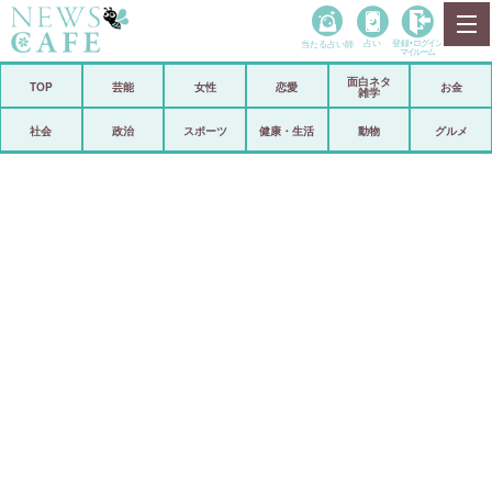
当たる占い師
占い
登録•
ログイン
マイルーム
面白ネタ
ホーム
TOP
芸能
女性
恋愛
お金
雑学
社会
政治
社会
政治
スポーツ
健康・生活
動物
グルメ
経済
海外
芸能
スポーツ
恋愛
ビックリ
コメントポスト
アリ／ナシ
リリース
ショップ
登録・ログイン/マイルーム