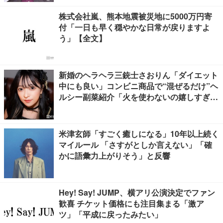
株式会社嵐、熊本地震被災地に5000万円寄
付「一日も早く穏やかな日常が戻りますよ
う」【全文】
新婚のヘラヘラ三銃士さおりん「ダイエット
中にも良い」コンビニ商品で“混ぜるだけ”ヘ
ルシー副菜紹介「火を使わないの嬉しすぎ
る」「タンパク質たっぷりで最高」の声
米津玄師「すごく癒しになる」10年以上続く
マイルール 「さすがとしか言えない」「確
かに語彙力上がりそう」と反響
Hey! Say! JUMP、横アリ公演決定でファン
歓喜 チケット価格にも注目集まる「激ア
ツ」「平成に戻ったみたい」