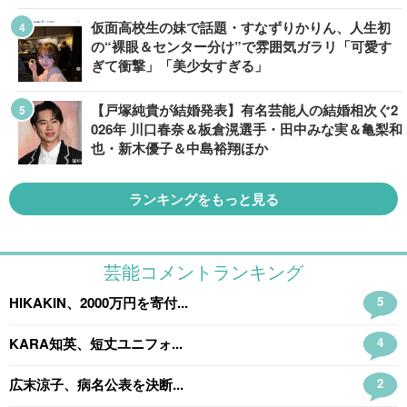
仮面高校生の妹で話題・すなずりかりん、人生初
の“裸眼＆センター分け”で雰囲気ガラリ「可愛す
ぎて衝撃」「美少女すぎる」
【戸塚純貴が結婚発表】有名芸能人の結婚相次ぐ2
026年 川口春奈＆板倉滉選手・田中みな実＆亀梨和
也・新木優子＆中島裕翔ほか
ランキングをもっと見る