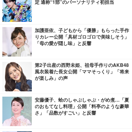
定 通称“1部”のパーソナリティ初担当
加護亜依、子どもから「優勝」もらった手作
りカレー公開「具材ゴロゴロで美味しそう」
「母の愛が隠し味」と反響
第2子出産の西野未姫、祖母手作りのAKB48
風衣装着た長女公開「ママそっくり」「将来
が楽しみ」の声
安藤優子、蛤のしゃぶしゃぶ・がめ煮…「夏
のおもてなし料理」公開「料亭のような豪華
さ」「品数がすごい」と反響