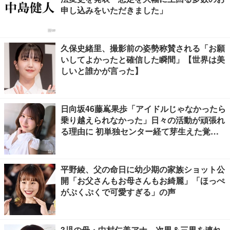
申し込みをいただきました」
久保史緒里、撮影前の姿勢称賛される「お願
いしてよかったと確信した瞬間」【世界は美
しいと誰かが言った】
日向坂46藤嶌果歩「アイドルじゃなかったら
乗り越えられなかった」日々の活動が頑張れ
る理由に 初単独センター経て芽生えた覚悟
も【「果実の歩幅」インタビュー】
平野綾、父の命日に幼少期の家族ショット公
開「お父さんもお母さんもお綺麗」「ほっぺ
がぷくぷくで可愛すぎる」の声
3児の母・中村仁美アナ、次男＆三男を連れ