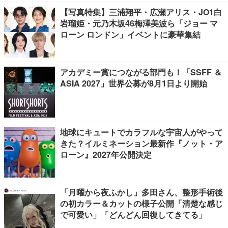
【写真特集】三浦翔平・広瀬アリス・JO1白
岩瑠姫・元乃木坂46梅澤美波ら「ジョー マ
ローン ロンドン」イベントに豪華集結
アカデミー賞につながる部門も！「SSFF ＆
ASIA 2027」世界公募が8月1日より開始
地球にキュートでカラフルな宇宙人がやって
きた？イルミネーション最新作『ノット・ア
ローン』2027年公開決定
「月曜から夜ふかし」多田さん、整形手術後
の初カラー＆カットの様子公開「清楚な感じ
で可愛い」「どんどん回復してきてる」