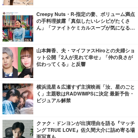
Creepy Nuts・R-指定の妻、ボリューム満点
の手料理披露「真似したいレシピがたくさ
ん」「ファイトケミカルスープが気になる」
の声
山本舞香、夫・マイファスHiroとの夫婦ショ
ット公開「2人が見れて幸せ」「仲の良さが
伝わってくる」と反響
横浜流星＆広瀬すず主演映画「汝、星のごと
く」主題歌はRADWIMPSに決定 最新予告・
ビジュアル解禁
クァク・ドンヨンが出演理由を語る『マッチ
ング TRUE LOVE』佐久間大介に詰め寄る場
面写真も