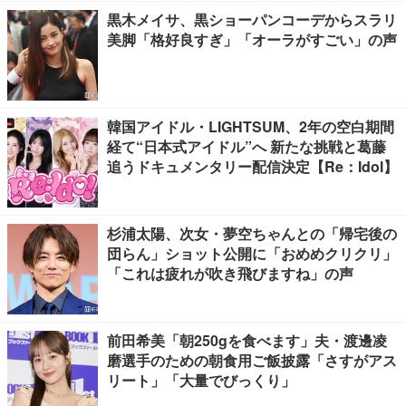
黒木メイサ、黒ショーパンコーデからスラリ
美脚「格好良すぎ」「オーラがすごい」の声
韓国アイドル・LIGHTSUM、2年の空白期間
経て“日本式アイドル”へ 新たな挑戦と葛藤
追うドキュメンタリー配信決定【Re：Idol】
杉浦太陽、次女・夢空ちゃんとの「帰宅後の
団らん」ショット公開に「おめめクリクリ」
「これは疲れが吹き飛びますね」の声
前田希美「朝250gを食べます」夫・渡邊凌
磨選手のための朝食用ご飯披露「さすがアス
リート」「大量でびっくり」