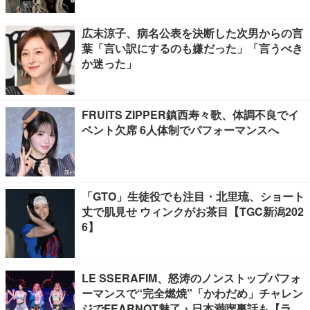
広末涼子、病名公表を決断した次男からの言
葉「言い訳にするのも嫌だった」「言うべき
か迷った」
FRUITS ZIPPER鎮西寿々歌、体調不良でイ
ベント欠席 6人体制でパフォーマンスへ
「GTO」生徒役でも注目・北里琉、ショート
丈で肌見せ ウィンクがお茶目【TGC新潟202
6】
LE SSERAFIM、怒涛のノンストップパフォ
ーマンスで“完全燃焼”「かわだめ」チャレン
ジでFEARNOT魅了・日本満喫裏話も【ライ