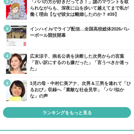
「パパの方が好きだってさ！」謎のマウントを取
られながらも、深夜に山を歩いて越えてまで私が
働く理由【なぜ彼女は離婚したのか？ #39】
インハイ.tvでライブ配信…全国高校総体2026バレ
ーボール競技開幕
広末涼子、病名公表を決断した次男からの言葉
「言い訳にするのも嫌だった」「言うべきか迷っ
た」
3児の母・中村仁美アナ、次男＆三男を連れて「ひ
るおび」収録へ「素敵な社会見学」「パパ似か
な」の声
ランキングをもっと見る