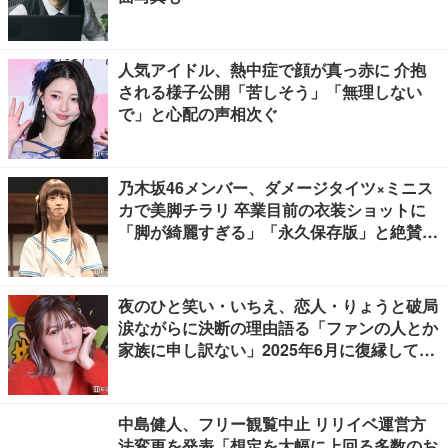
人気アイドル、熱中症で顔が真っ赤に 介抱
される様子公開「苦しそう」「無理しない
で」と心配の声相次ぐ
乃木坂46メンバー、ダメージタイツ×ミニス
カで美脚チラリ 卒業目前の衣装ショットに
「脚が綺麗すぎる」「永久保存版」と絶賛の
声
夜のひと笑い・いちえ、恋人・りょうと破局
涙ながらに決断の理由語る「ファンの人とか
家族に申し訳ない」2025年6月に復縁してい
た
中島健人、フリー観覧中止 リリイベ運営方
法変更を発表「想定を大幅に上回る多数のお