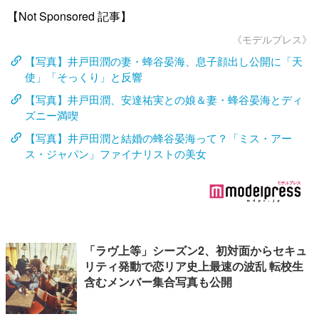
【Not Sponsored 記事】
《モデルプレス》
【写真】井戸田潤の妻・蜂谷晏海、息子顔出し公開に「天
使」「そっくり」と反響
【写真】井戸田潤、安達祐実との娘＆妻・蜂谷晏海とディ
ズニー満喫
【写真】井戸田潤と結婚の蜂谷晏海って？「ミス・アー
ス・ジャパン」ファイナリストの美女
「ラヴ上等」シーズン2、初対面からセキュ
リティ発動で恋リア史上最速の波乱 転校生
含むメンバー集合写真も公開