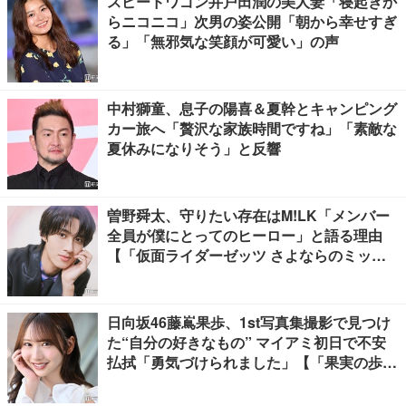
スピードワゴン井戸田潤の美人妻「寝起きか
らニコニコ」次男の姿公開「朝から幸せすぎ
る」「無邪気な笑顔が可愛い」の声
中村獅童、息子の陽喜＆夏幹とキャンピング
カー旅へ「贅沢な家族時間ですね」「素敵な
夏休みになりそう」と反響
曽野舜太、守りたい存在はM!LK「メンバー
全員が僕にとってのヒーロー」と語る理由
【「仮面ライダーゼッツ さよならのミッシ
ョン」インタビュー】
日向坂46藤嶌果歩、1st写真集撮影で見つけ
た“自分の好きなもの” マイアミ初日で不安
払拭「勇気づけられました」【「果実の歩
幅」インタビュー】