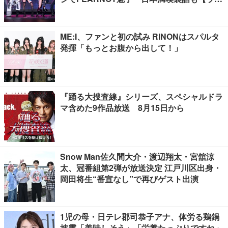
ブレポート】
ME:I、ファンと初の試み RINONはスパルタ
発揮「もっとお腹から出して！」
『踊る大捜査線』シリーズ、スペシャルドラ
マ含めた9作品放送 8月15日から
Snow Man佐久間大介・渡辺翔太・宮舘涼
太、冠番組第2弾が放送決定 江戸川区出身・
岡田将生“番宣なし”で再びゲスト出演
1児の母・日テレ郡司恭子アナ、体労る鶏鍋
披露「美味しそう」「栄養たっぷりですね」