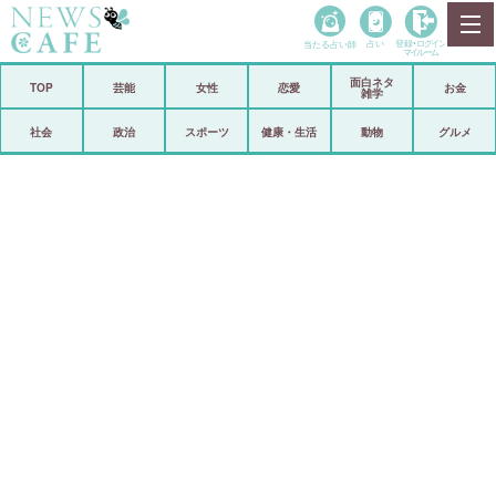
当たる占い師
占い
登録•
ログイン
マイルーム
面白ネタ
ホーム
TOP
芸能
女性
恋愛
お金
雑学
社会
政治
社会
政治
スポーツ
健康・生活
動物
グルメ
経済
海外
芸能
スポーツ
恋愛
ビックリ
コメントポスト
アリ／ナシ
リリース
ショップ
登録・ログイン/マイルーム