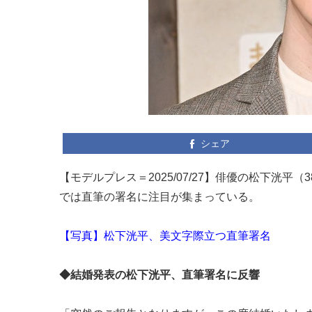
シェア
【モデルプレス＝2025/07/27】俳優の松下洸平（
では直筆の署名に注目が集まっている。
【写真】松下洸平、美文字際立つ直筆署名
◆結婚発表の松下洸平、直筆署名に反響