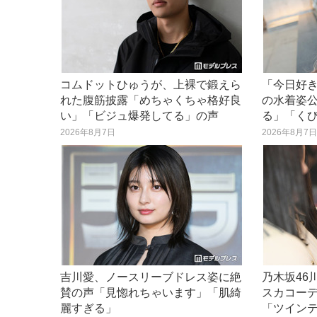
コムドットひゅうが、上裸で鍛えら
「今日好
れた腹筋披露「めちゃくちゃ格好良
の水着姿
い」「ビジュ爆発してる」の声
る」「く
2026年8月7日
2026年8月7
吉川愛、ノースリーブドレス姿に絶
乃木坂46
賛の声「見惚れちゃいます」「肌綺
スカコー
麗すぎる」
「ツイン