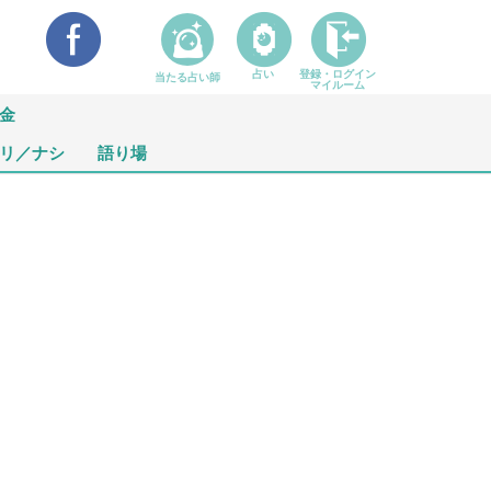
占い
登録・ログイン
当たる占い師
マイルーム
金
リ／ナシ
語り場