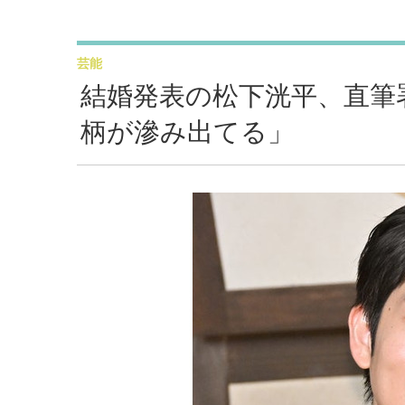
芸能
結婚発表の松下洸平、直筆
柄が滲み出てる」