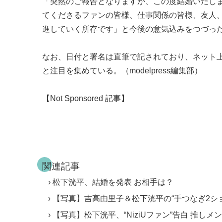
「突然のご報告となりますが、この度結婚いたし
てくださるファンの皆様、仕事関係の皆様、友人
進していく所存です」と今後の意気込みをつづっ
なお、日付と署名は直筆で記されており、ネット
と注目を集めている。（modelpress編集部）
【Not Sponsored 記事】
関連記事
松下洸平、結婚を発表 お相手は？
【写真】吉高由里子＆松下洸平の“手つなぎ2シ
【写真】松下洸平、“NiziUファン”告白 推しメ