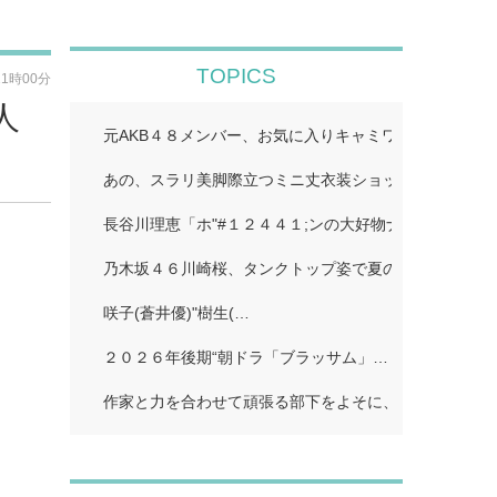
TOPICS
11時00分
人
元AKB４８メンバー、お気に入りキャミワンピで美スタ
あの、スラリ美脚際立つミニ丈衣装ショット公開「二度
長谷川理恵「ホ"#１２４４１;ンの大好物ナホ"#１２４４
乃木坂４６川崎桜、タンクトップ姿で夏のワンシーン再現
咲子(蒼井優)"樹生(…
２０２６年後期“朝ドラ「ブラッサム」…
作家と力を合わせて頑張る部下をよそに、上司は陰で悪