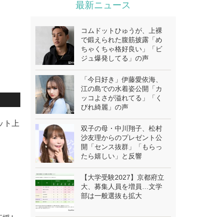
最新ニュース
コムドットひゅうが、上裸
で鍛えられた腹筋披露「め
ちゃくちゃ格好良い」「ビ
ジュ爆発してる」の声
「今日好き」伊藤愛依海、
江の島での水着姿公開「カ
ッコよさが溢れてる」「く
びれ綺麗」の声
ネット上
双子の母・中川翔子、松村
沙友理からのプレゼント公
開「センス抜群」「もらっ
たら嬉しい」と反響
【大学受験2027】京都府立
大、募集人員を増員…文学
部は一般選抜も拡大