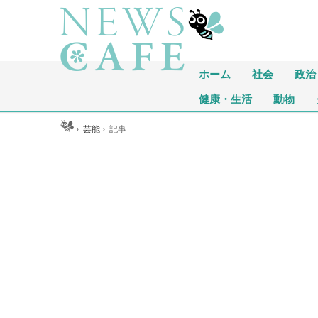
ホーム
社会
政治
健康・生活
動物
ホーム
›
芸能
›
記事