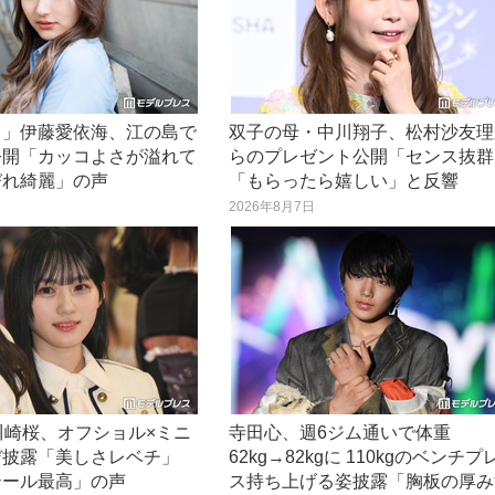
き」伊藤愛依海、江の島で
双子の母・中川翔子、松村沙友理
公開「カッコよさが溢れて
らのプレゼント公開「センス抜群
びれ綺麗」の声
「もらったら嬉しい」と反響
日
2026年8月7日
川崎桜、オフショル×ミニ
寺田心、週6ジム通いで体重
デ披露「美しさレベチ」
62kg→82kgに 110kgのベンチプ
テール最高」の声
ス持ち上げる姿披露「胸板の厚み