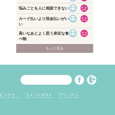
ビックリ
コメントポスト
アリ／ナシ