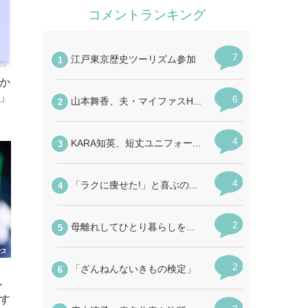
か
」
レ
す