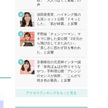
群」「大人っぽくて素敵」の
声
須田亜香里、ハイキング後の
入浴ショット公開「ドキッと
した」「肌が綺麗」と反響
平野綾「チェンソーマン」マ
キマに扮した姿公開「2次元か
ら飛び出してきたみたい」
「美しさに思わず目を奪われ
た」と反響
京都移住の元尼神インター誠
子「奈良ばぁばが作りそうな
やつ」手料理公開「アレンジ
のセンスが抜群」「こんがり
焼き色が最高」と反響
アクセスランキングをもっと見る