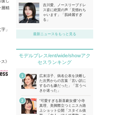
応援し
吉川愛、ノースリーブドレ
一層精
ス姿に絶賛の声「見惚れち
ゃいます」「肌綺麗すぎ
る」
文字」
最新ニュースをもっと見る
モデルプレス/ent/wide/showアク
レス》
セスランキング
広末涼子、病名公表を決断し
た次男からの言葉「言い訳に
するのも嫌だった」「言うべ
きか迷った」
“可愛すぎる新喜劇女優”小寺
真理、美脚際立つミニスカ路
上ショット公開「スタイル抜