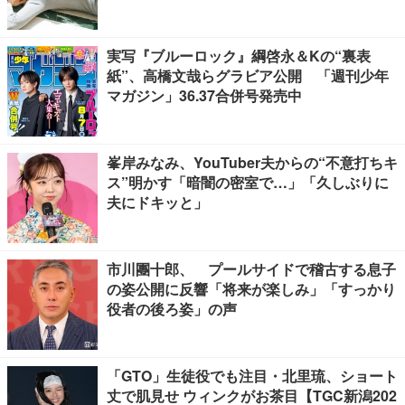
実写『ブルーロック』綱啓永＆Kの“裏表
紙”、高橋文哉らグラビア公開 「週刊少年
マガジン」36.37合併号発売中
峯岸みなみ、YouTuber夫からの“不意打ちキ
ス”明かす「暗闇の密室で…」「久しぶりに
夫にドキッと」
市川團十郎、 プールサイドで稽古する息子
の姿公開に反響「将来が楽しみ」「すっかり
役者の後ろ姿」の声
「GTO」生徒役でも注目・北里琉、ショート
丈で肌見せ ウィンクがお茶目【TGC新潟202