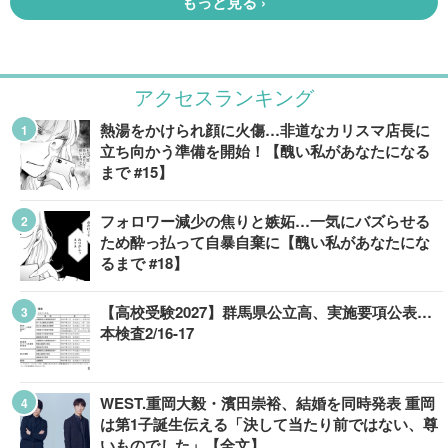
アクセスランキング
熱湯をかけられ顔に火傷…非道なカリスマ店長に
立ち向かう準備を開始！【醜い私があなたになる
まで #15】
フォロワー減少の焦りと嫉妬…一気にバズらせる
ため酔っ払って自暴自棄に【醜い私があなたにな
るまで #18】
【高校受験2027】群馬県公立高、実施要項公表…
本検査2/16-17
WEST.重岡大毅・濱田崇裕、結婚を同時発表 重岡
は第1子誕生伝える「決して当たり前ではない、尊
いものでした」【全文】