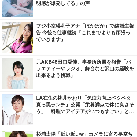
明感が爆発してる」の声
フジ小室瑛莉子アナ「ぽかぽか」で結婚生報
告 今後も仕事継続「これまでよりも頑張っ
ていきます」
元AKB48田口愛佳、事務所所属を報告「バ
ラエティーやラジオ、舞台など沢山の経験を
出来るよう挑戦」
LA在住の桃井かおり「免疫力向上ベタベタ
真っ黒ランチ」公開「栄養満点で体に良さそ
う」「料理のアイデアがいつもすごい」と反
響
杉浦太陽「近い近いw」カメラに寄る夢空ち