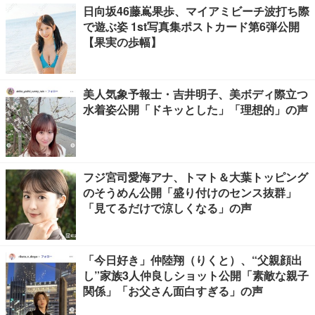
日向坂46藤嶌果歩、マイアミビーチ波打ち際
で遊ぶ姿 1st写真集ポストカード第6弾公開
【果実の歩幅】
美人気象予報士・吉井明子、美ボディ際立つ
水着姿公開「ドキッとした」「理想的」の声
フジ宮司愛海アナ、トマト＆大葉トッピング
のそうめん公開「盛り付けのセンス抜群」
「見てるだけで涼しくなる」の声
「今日好き」仲陸翔（りくと）、“父親顔出
し”家族3人仲良しショット公開「素敵な親子
関係」「お父さん面白すぎる」の声