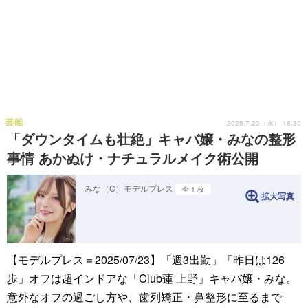
芸能
2025.7.23（水） 18:30
「ダウンタイムも壮絶」キャバ嬢・みなの整形
事情 あかぬけ・ナチュラルメイク術公開
みな（C）モデルプレス
全 1 枚
拡大写真
【モデルプレス＝2025/07/23】「週3出勤」「昨日は126
歩」オフは超インドアな「Club蓮 上野」キャバ嬢・みな。
意外なオフの過ごし方や、歯列矯正・鼻整形に至るまで