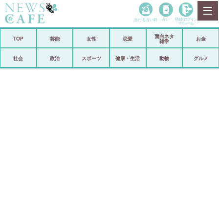
当たる占い師
占い
登録•
ログイン
マイルーム
面白ネタ
ホーム
TOP
芸能
女性
恋愛
お金
雑学
社会
政治
社会
政治
スポーツ
健康・生活
動物
グルメ
経済
海外
芸能
スポーツ
恋愛
ビックリ
コメントポスト
アリ／ナシ
リリース
ショップ
登録・ログイン/マイルーム