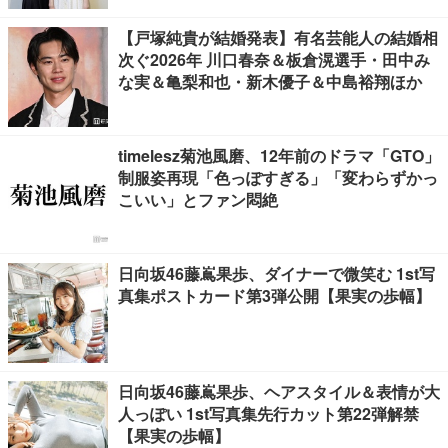
【戸塚純貴が結婚発表】有名芸能人の結婚相
次ぐ2026年 川口春奈＆板倉滉選手・田中み
な実＆亀梨和也・新木優子＆中島裕翔ほか
timelesz菊池風磨、12年前のドラマ「GTO」
制服姿再現「色っぽすぎる」「変わらずかっ
こいい」とファン悶絶
日向坂46藤嶌果歩、ダイナーで微笑む 1st写
真集ポストカード第3弾公開【果実の歩幅】
日向坂46藤嶌果歩、ヘアスタイル＆表情が大
人っぽい 1st写真集先行カット第22弾解禁
【果実の歩幅】