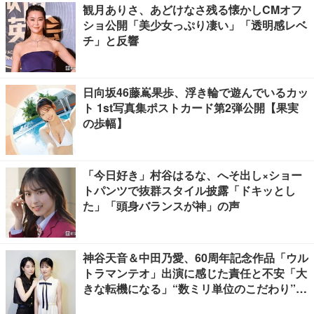
観月ありさ、あどけなさ残る懐かしCMオフ
ショ公開「美少女っぷり凄い」「透明感レベ
チ」と反響
日向坂46藤嶌果歩、浮き輪で遊んでいるカッ
ト 1st写真集ポストカード第2弾公開【果実
の歩幅】
「今日好き」村谷はるな、へそ出し×ショー
トパンツで抜群スタイル披露「ドキッとし
た」「頭身バランスが神」の声
神谷天音＆中田乃愛、60周年記念作品「ウル
トラマンテオ」出演に感じた責任と不安「大
きな転機になる」“数ミリ単位のこだわり”特
撮技術に圧倒【インタビュー】