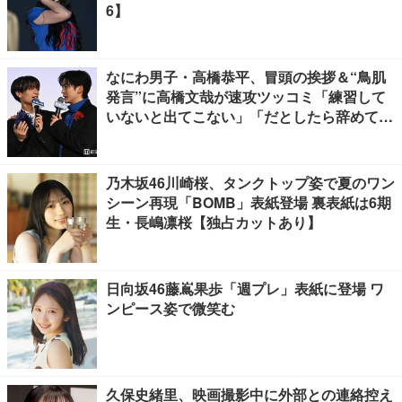
6】
なにわ男子・高橋恭平、冒頭の挨拶＆“鳥肌
発言”に高橋文哉が速攻ツッコミ「練習して
いないと出てこない」「だとしたら辞めてく
ださい」【ブルーロック】
乃木坂46川崎桜、タンクトップ姿で夏のワン
シーン再現「BOMB」表紙登場 裏表紙は6期
生・長嶋凛桜【独占カットあり】
日向坂46藤嶌果歩「週プレ」表紙に登場 ワ
ンピース姿で微笑む
久保史緒里、映画撮影中に外部との連絡控え