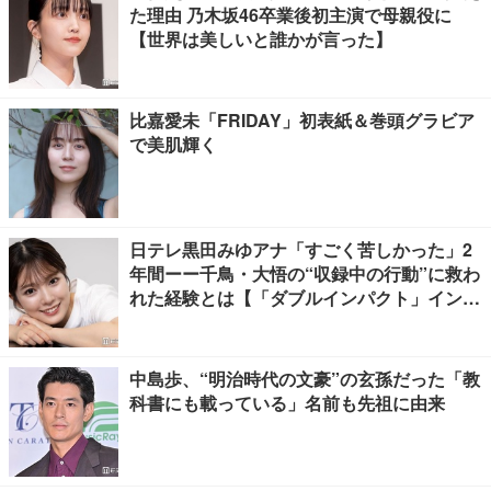
た理由 乃木坂46卒業後初主演で母親役に
【世界は美しいと誰かが言った】
比嘉愛未「FRIDAY」初表紙＆巻頭グラビア
で美肌輝く
日テレ黒田みゆアナ「すごく苦しかった」2
年間ーー千鳥・大悟の“収録中の行動”に救わ
れた経験とは【「ダブルインパクト」インタ
ビュー】
中島歩、“明治時代の文豪”の玄孫だった「教
科書にも載っている」名前も先祖に由来