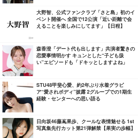
大野智、公式ファンクラブ「さと島」初のイ
ベント開催へ 全国で12公演「近い距離で会
えることを楽しみにしてます」【日程】
森香澄「デート代も出します」共演者驚きの
恋愛事情明かす キュンとした“子ども扱
い”エピソードも「ドキッとしますよね」
STU48甲斐心愛、約2年ぶり水着グラビ
ア“愛されボディ”披露 2グループでの1期生
経験・センターへの思い語る
日向坂46藤嶌果歩、クールな表情魅せる 1st
写真集先行カット第21弾解禁【果実の歩幅】