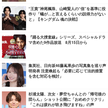
“王賁”神尾楓珠、山崎賢人の“信”を基準に役
作り「蟻が…と言えるくらいの説得力がない
と」【キングダム 魂の決戦】
『踊る大捜査線』シリーズ、スペシャルドラ
マ含めた9作品放送 8月15日から
集英社、日向坂46藤嶌果歩の写真集を巡り声
明発表 注意喚起も「必要に応じて法的措置
を含む対応を検討」
杉浦太陽、次女・夢空ちゃんとの「帰宅後の
団らん」ショット公開に「おめめクリクリ」
「これは疲れが吹き飛びますね」の声