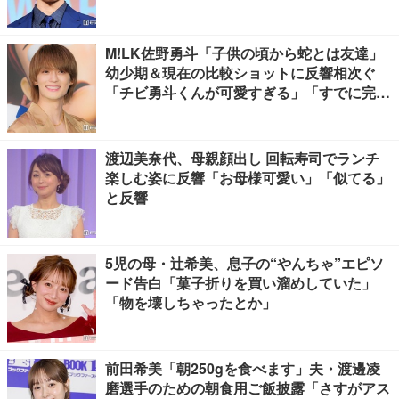
M!LK佐野勇斗「子供の頃から蛇とは友達」
幼少期＆現在の比較ショットに反響相次ぐ
「チビ勇斗くんが可愛すぎる」「すでに完成
されてる」
渡辺美奈代、母親顔出し 回転寿司でランチ
楽しむ姿に反響「お母様可愛い」「似てる」
と反響
5児の母・辻希美、息子の“やんちゃ”エピソ
ード告白「菓子折りを買い溜めしていた」
「物を壊しちゃったとか」
前田希美「朝250gを食べます」夫・渡邊凌
磨選手のための朝食用ご飯披露「さすがアス