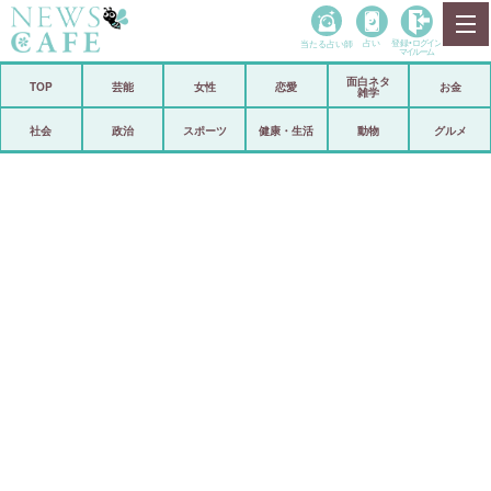
当たる占い師
占い
登録•
ログイン
マイルーム
面白ネタ
ホーム
TOP
芸能
女性
恋愛
お金
雑学
社会
政治
社会
政治
スポーツ
健康・生活
動物
グルメ
経済
海外
芸能
スポーツ
恋愛
ビックリ
コメントポスト
アリ／ナシ
リリース
ショップ
登録・ログイン/マイルーム