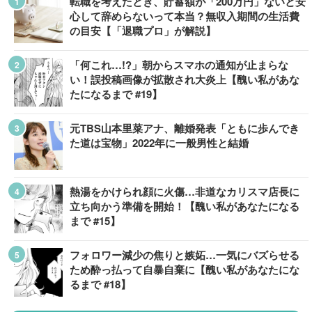
転職を考えたとき、貯蓄額が「200万円」ないと安
心して辞めらないって本当？無収入期間の生活費
の目安【「退職プロ」が解説】
「何これ…!?」朝からスマホの通知が止まらな
い！誤投稿画像が拡散され大炎上【醜い私があな
たになるまで #19】
元TBS山本里菜アナ、離婚発表「ともに歩んでき
た道は宝物」2022年に一般男性と結婚
熱湯をかけられ顔に火傷…非道なカリスマ店長に
立ち向かう準備を開始！【醜い私があなたになる
まで #15】
フォロワー減少の焦りと嫉妬…一気にバズらせる
ため酔っ払って自暴自棄に【醜い私があなたにな
るまで #18】