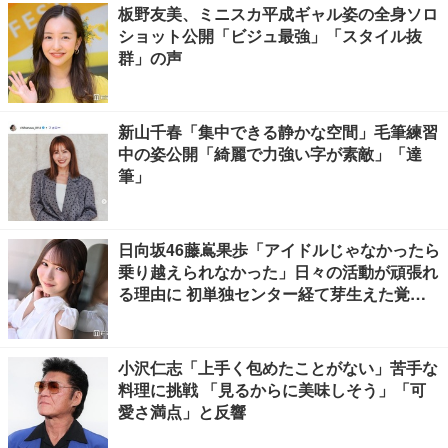
板野友美、ミニスカ平成ギャル姿の全身ソロ
ショット公開「ビジュ最強」「スタイル抜
群」の声
新山千春「集中できる静かな空間」毛筆練習
中の姿公開「綺麗で力強い字が素敵」「達
筆」
日向坂46藤嶌果歩「アイドルじゃなかったら
乗り越えられなかった」日々の活動が頑張れ
る理由に 初単独センター経て芽生えた覚悟
も【「果実の歩幅」インタビュー】
小沢仁志「上手く包めたことがない」苦手な
料理に挑戦 「見るからに美味しそう」「可
愛さ満点」と反響