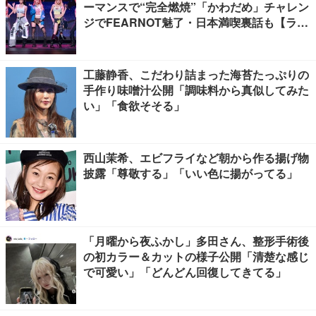
ーマンスで“完全燃焼”「かわだめ」チャレン
ジでFEARNOT魅了・日本満喫裏話も【ライ
ブレポート】
工藤静香、こだわり詰まった海苔たっぷりの
手作り味噌汁公開「調味料から真似してみた
い」「食欲そそる」
西山茉希、エビフライなど朝から作る揚げ物
披露「尊敬する」「いい色に揚がってる」
「月曜から夜ふかし」多田さん、整形手術後
の初カラー＆カットの様子公開「清楚な感じ
で可愛い」「どんどん回復してきてる」