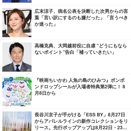
広末涼子、病名公表を決断した次男からの言
葉「言い訳にするのも嫌だった」「言うべき
か迷った」
高橋克典、大岡越前役に自虐 “どうにもなら
ないポイント”告白「補っていきたい」
『映画ちいかわ 人魚の島のひみつ』ボンボ
ンドロップシールが入場者特典第2弾に！ 8
月8日から
長谷川京子が手がける「ESS BY」8月27日
からアパレルラインの新作コレクションをリ
リース。先行ポップアップは8月22日・23日