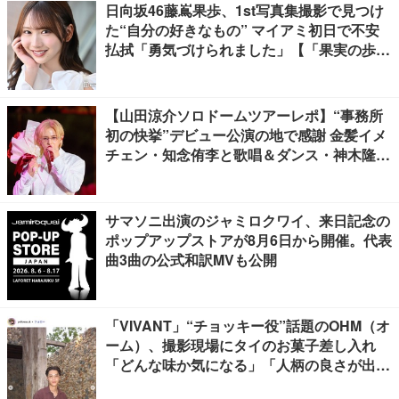
日向坂46藤嶌果歩、1st写真集撮影で見つけ
た“自分の好きなもの” マイアミ初日で不安
払拭「勇気づけられました」【「果実の歩
幅」インタビュー】
【山田涼介ソロドームツアーレポ】“事務所
初の快挙”デビュー公演の地で感謝 金髪イメ
チェン・知念侑李と歌唱＆ダンス・神木隆之
介の声…サプライズ満載
サマソニ出演のジャミロクワイ、来日記念の
ポップアップストアが8月6日から開催。代表
曲3曲の公式和訳MVも公開
「VIVANT」“チョッキー役”話題のOHM（オ
ーム）、撮影現場にタイのお菓子差し入れ
「どんな味か気になる」「人柄の良さが出て
る」