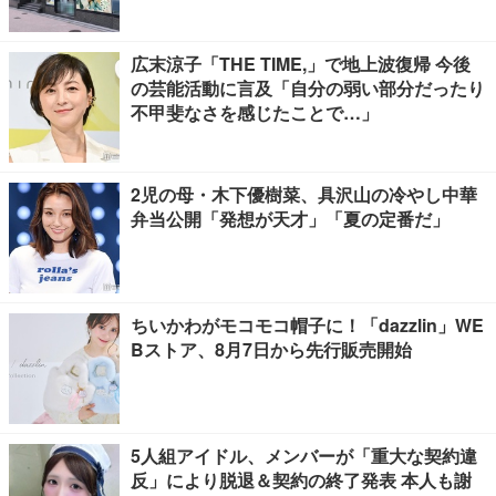
広末涼子「THE TIME,」で地上波復帰 今後
の芸能活動に言及「自分の弱い部分だったり
不甲斐なさを感じたことで…」
2児の母・木下優樹菜、具沢山の冷やし中華
弁当公開「発想が天才」「夏の定番だ」
ちいかわがモコモコ帽子に！「dazzlin」WE
Bストア、8月7日から先行販売開始
5人組アイドル、メンバーが「重大な契約違
反」により脱退＆契約の終了発表 本人も謝