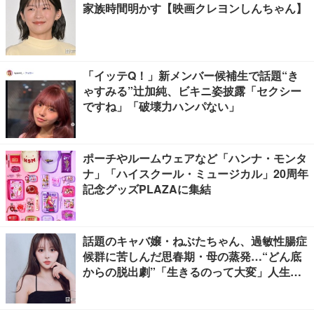
家族時間明かす【映画クレヨンしんちゃん】
「イッテQ！」新メンバー候補生で話題“き
ゃすみる”辻加純、ビキニ姿披露「セクシー
ですね」「破壊力ハンパない」
ポーチやルームウェアなど「ハンナ・モンタ
ナ」「ハイスクール・ミュージカル」20周年
記念グッズPLAZAに集結
話題のキャバ嬢・ねぶたちゃん、過敏性腸症
候群に苦しんだ思春期・母の蒸発…“どん底
からの脱出劇”「生きるのって大変」人生変
えた言葉とは【インタビュー連載Vol.1】