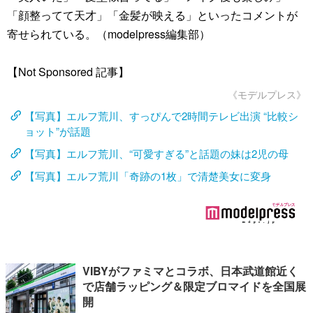
「顔整ってて天才」「金髪が映える」といったコメントが
寄せられている。（modelpress編集部）
【Not Sponsored 記事】
《モデルプレス》
【写真】エルフ荒川、すっぴんで2時間テレビ出演 “比較シ
ョット”が話題
【写真】エルフ荒川、“可愛すぎる”と話題の妹は2児の母
【写真】エルフ荒川「奇跡の1枚」で清楚美女に変身
VIBYがファミマとコラボ、日本武道館近く
で店舗ラッピング＆限定ブロマイドを全国展
開