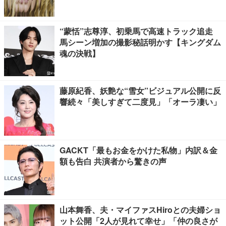
開催
“蒙恬”志尊淳、初乗馬で高速トラック追走
馬シーン増加の撮影秘話明かす【キングダム
魂の決戦】
藤原紀香、妖艶な“雪女”ビジュアル公開に反
響続々「美しすぎて二度見」「オーラ凄い」
GACKT「最もお金をかけた私物」内訳＆金
額も告白 共演者から驚きの声
山本舞香、夫・マイファスHiroとの夫婦ショ
ット公開「2人が見れて幸せ」「仲の良さが