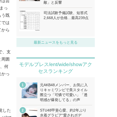
分は芸
敵」と反響
まっ
司法試験予備試験、短答式
もう既
2,668人が合格…最高239点
てでは
てから
最新ニュースをもっと見る
で、支
と周囲
モデルプレス/ent/wide/showアク
に、何
セスランキング
良かっ
元AKB48メンバー、お気に入
りキャミワンピで美スタイル
際立つ「可憐で可愛い」「透
明感が爆発してる」の声
覚した
STU48甲斐心愛、約2年ぶり
水着グラビア“愛されボデ