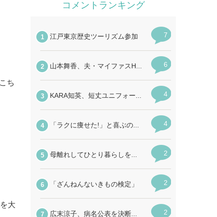
こち
分を大