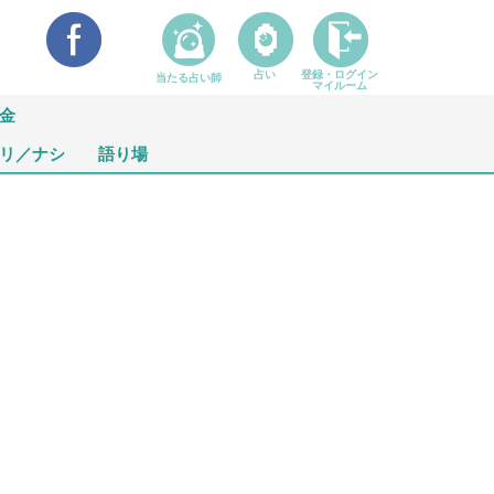
占い
登録・ログイン
当たる占い師
マイルーム
金
リ／ナシ
語り場