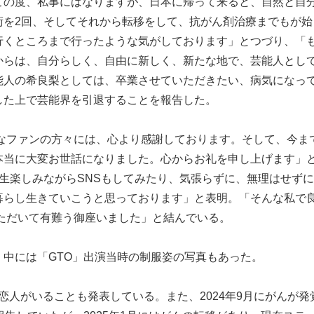
この度、私事にはなりますが、日本に帰って来ると、自然と自
術を2回、そしてそれから転移をして、抗がん剤治療までもが始
行くところまで行ったような気がしております」とつづり、「
からは、自分らしく、自由に新しく、新たな地で、芸能人とし
能人の希良梨としては、卒業させていただきたい、病気になっ
した上で芸能界を引退することを報告した。
切なファンの方々には、心より感謝しております。そして、今ま
本当に大変お世話になりました。心からお礼を申し上げます」
生楽しみながらSNSもしてみたり、気張らずに、無理はせず
暮らし生きていこうと思っております」と表明。「そんな私で
ただいて有難う御座いました」と結んでいる。
中には「GTO」出演当時の制服姿の写真もあった。
は恋人がいることも発表している。また、2024年9月にがんが発