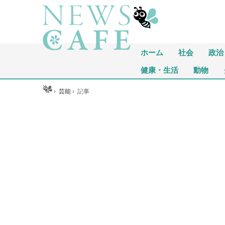
ホーム
社会
政治
健康・生活
動物
ホーム
›
芸能
›
記事