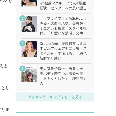
ージ3で
ィ”披露 2グループでの1期生
経験・センターへの思い語る
「ラブライブ！」AiScReam
声優・大西亜玖璃、美脚輝く
ミニスカ姿披露「スタイル抜
群」「可愛いが渋滞」の声
Dream Ami、美脚際立つミニ
丈ゴルフウェア姿に反響「ス
タイル良くて憧れる」「緑色
新鮮で可愛い」
るよ
美人気象予報士・吉井明子、
美ボディ際立つ水着姿公開
「ドキッとした」「理想的」
の声
人とし
アクセスランキングをもっと見る
なりま