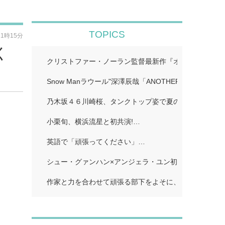
TOPICS
11時15分
く
クリストファー・ノーラン監督最新作『オデュッセイア』I
Snow Manラウール"深澤辰哉「ANOTHER SKY」…
乃木坂４６川崎桜、タンクトップ姿で夏のワンシーン再現
小栗旬、横浜流星と初共演!…
英語で「頑張ってください」…
シュー・グァンハン×アンジェラ・ユン初共演…
作家と力を合わせて頑張る部下をよそに、上司は陰で悪