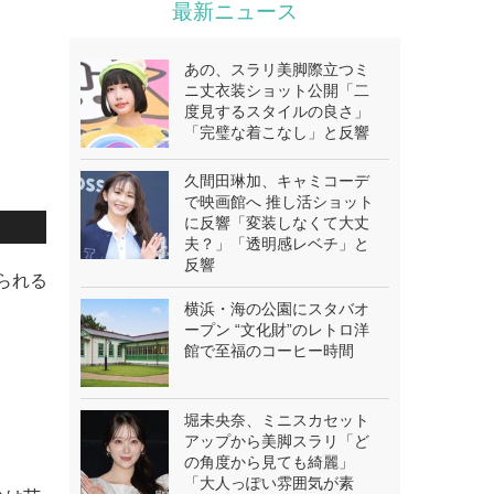
最新ニュース
あの、スラリ美脚際立つミ
ニ丈衣装ショット公開「二
度見するスタイルの良さ」
「完璧な着こなし」と反響
久間田琳加、キャミコーデ
で映画館へ 推し活ショット
に反響「変装しなくて大丈
夫？」「透明感レベチ」と
反響
知られる
横浜・海の公園にスタバオ
ープン “文化財”のレトロ洋
館で至福のコーヒー時間
堀未央奈、ミニスカセット
アップから美脚スラリ「ど
の角度から見ても綺麗」
「大人っぽい雰囲気が素