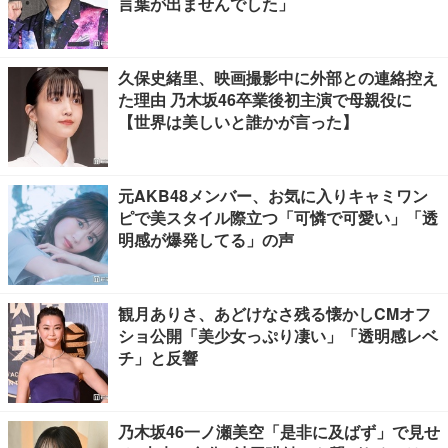
言葉が出ませんでした」
久保史緒里、映画撮影中に外部との連絡控え
た理由 乃木坂46卒業後初主演で母親役に
【世界は美しいと誰かが言った】
元AKB48メンバー、お気に入りキャミワン
ピで美スタイル際立つ「可憐で可愛い」「透
明感が爆発してる」の声
観月ありさ、あどけなさ残る懐かしCMオフ
ショ公開「美少女っぷり凄い」「透明感レベ
チ」と反響
乃木坂46一ノ瀬美空「是非に及ばず」で見せ