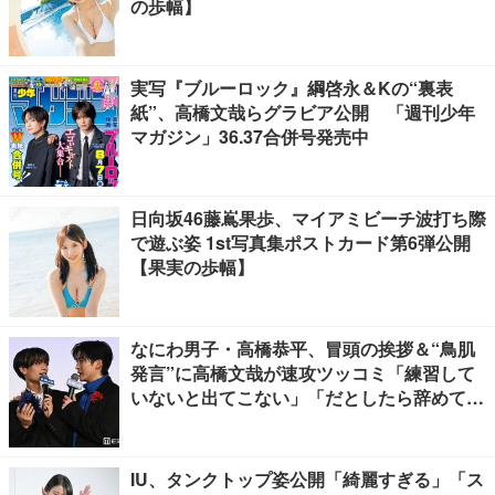
の歩幅】
実写『ブルーロック』綱啓永＆Kの“裏表
紙”、高橋文哉らグラビア公開 「週刊少年
マガジン」36.37合併号発売中
日向坂46藤嶌果歩、マイアミビーチ波打ち際
で遊ぶ姿 1st写真集ポストカード第6弾公開
【果実の歩幅】
なにわ男子・高橋恭平、冒頭の挨拶＆“鳥肌
発言”に高橋文哉が速攻ツッコミ「練習して
いないと出てこない」「だとしたら辞めてく
ださい」【ブルーロック】
IU、タンクトップ姿公開「綺麗すぎる」「ス