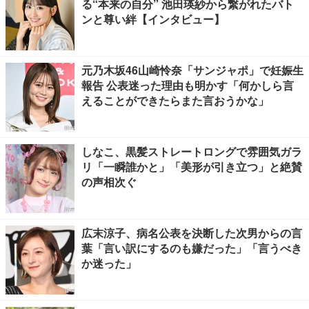
る“本来の自分” 池田瑛紗から繋がれたバト
ンと尊い絆【インタビュー】
元乃木坂46山崎怜奈「サンジャポ」で妊娠生
報告 公表迷った理由も明かす「何かしら言
えることができたらまた言おうかな」
しなこ、黒髪ストレートロングで雰囲気ガラ
リ「一瞬誰かと」「美形が引き立つ」と絶賛
の声相次ぐ
広末涼子、病名公表を決断した次男からの言
葉「言い訳にするのも嫌だった」「言うべき
か迷った」