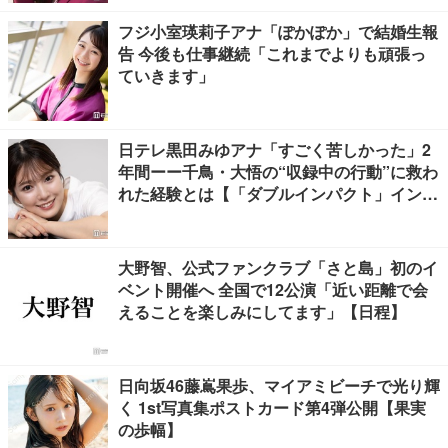
フジ小室瑛莉子アナ「ぽかぽか」で結婚生報
告 今後も仕事継続「これまでよりも頑張っ
ていきます」
日テレ黒田みゆアナ「すごく苦しかった」2
年間ーー千鳥・大悟の“収録中の行動”に救わ
れた経験とは【「ダブルインパクト」インタ
ビュー】
大野智、公式ファンクラブ「さと島」初のイ
ベント開催へ 全国で12公演「近い距離で会
えることを楽しみにしてます」【日程】
日向坂46藤嶌果歩、マイアミビーチで光り輝
く 1st写真集ポストカード第4弾公開【果実
の歩幅】