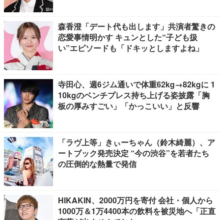
森香澄「デート代も出します」共演者驚きの
恋愛事情明かす キュンとした“子ども扱
い”エピソードも「ドキッとしますよね」
寺田心、週6ジム通いで体重62kg→82kgに 1
10kgのベンチプレス持ち上げる姿披露「胸
板の厚みすごい」「かっこいい」と反響
「ラヴ上等」きぃーちゃん（鈴木綺麗）、ア
ートブック発売決定 “今の渋谷”を若者たち
の圧倒的な熱量で発信
HIKAKIN、2000万円を寄付 会社・個人から
1000万＆1万4400本の飲料を被災地へ「正直