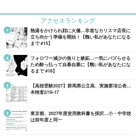
アクセスランキング
熱湯をかけられ顔に火傷…非道なカリスマ店長に
立ち向かう準備を開始！【醜い私があなたになる
まで #15】
フォロワー減少の焦りと嫉妬…一気にバズらせる
ため酔っ払って自暴自棄に【醜い私があなたにな
るまで #18】
【高校受験2027】群馬県公立高、実施要項公表…
本検査2/16-17
東京都、2027年度使用教科書を採択…小・中学校
は前年度と同一