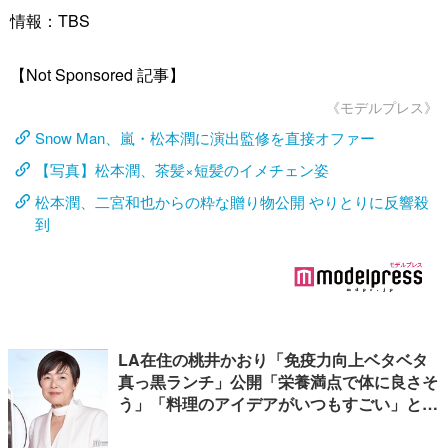
情報：TBS
【Not Sponsored 記事】
《モデルプレス》
Snow Man、嵐・松本潤に演出監修を直接オファー
【写真】松本潤、茶髪×短髪のイメチェン姿
松本潤、二宮和也からの粋な贈り物公開 やりとりに反響殺
到
LA在住の桃井かおり「免疫力向上ベタベタ
真っ黒ランチ」公開「栄養満点で体に良さそ
う」「料理のアイデアがいつもすごい」と反
響