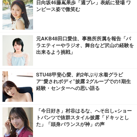
日向坂46藤嶌果歩「週プレ」表紙に登場 ワ
ンピース姿で微笑む
元AKB48田口愛佳、事務所所属を報告「バ
ラエティーやラジオ、舞台など沢山の経験を
出来るよう挑戦」
STU48甲斐心愛、約2年ぶり水着グラビ
ア“愛されボディ”披露 2グループでの1期生
経験・センターへの思い語る
「今日好き」村谷はるな、へそ出し×ショー
トパンツで抜群スタイル披露「ドキッとし
た」「頭身バランスが神」の声