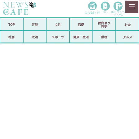
当たる占い師
占い
登録•
ログイン
マイルーム
面白ネタ
ホーム
TOP
芸能
女性
恋愛
お金
雑学
社会
政治
社会
政治
スポーツ
健康・生活
動物
グルメ
経済
海外
芸能
スポーツ
恋愛
ビックリ
コメントポスト
アリ／ナシ
リリース
ショップ
登録・ログイン/マイルーム