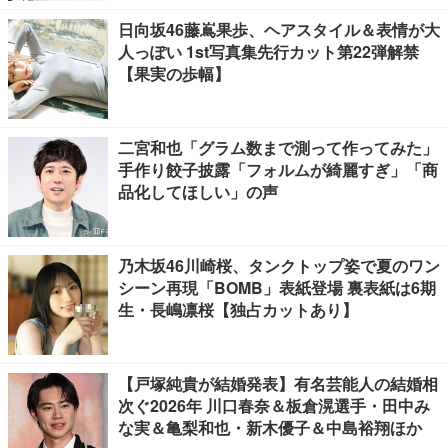
日向坂46藤嶌果歩、ヘアスタイル＆表情が大
人っぽい 1st写真集先行カット第22弾解禁
【果実の歩幅】
二宮和也「グラム数まで測って作ってみた」
手作り餃子披露「フォルムが綺麗すぎ」「商
品化してほしい」の声
乃木坂46川崎桜、タンクトップ姿で夏のワン
シーン再現「BOMB」表紙登場 裏表紙は6期
生・長嶋凛桜【独占カットあり】
【戸塚純貴が結婚発表】有名芸能人の結婚相
次ぐ2026年 川口春奈＆板倉滉選手・田中み
な実＆亀梨和也・新木優子＆中島裕翔ほか