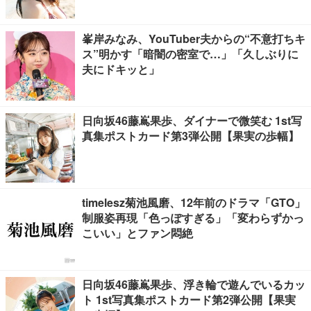
峯岸みなみ、YouTuber夫からの“不意打ちキ
ス”明かす「暗闇の密室で…」「久しぶりに
夫にドキッと」
日向坂46藤嶌果歩、ダイナーで微笑む 1st写
真集ポストカード第3弾公開【果実の歩幅】
timelesz菊池風磨、12年前のドラマ「GTO」
制服姿再現「色っぽすぎる」「変わらずかっ
こいい」とファン悶絶
日向坂46藤嶌果歩、浮き輪で遊んでいるカッ
ト 1st写真集ポストカード第2弾公開【果実