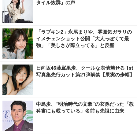
タイル抜群」の声
「ラブキン2」永尾まりや、雰囲気ガラリの
イメチェンショット公開「大人っぽくて最
強」「美しさが際立ってる」と反響
日向坂46藤嶌果歩、クールな表情魅せる 1st
写真集先行カット第21弾解禁【果実の歩幅】
中島歩、“明治時代の文豪”の玄孫だった「教
科書にも載っている」名前も先祖に由来