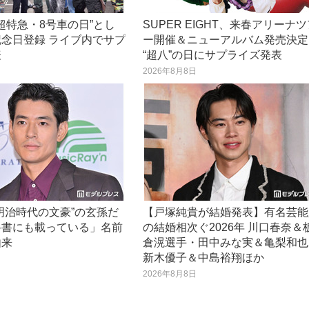
“超特急・8号車の日”とし
SUPER EIGHT、来春アリーナ
念日登録 ライブ内でサプ
ー開催＆ニューアルバム発売決定
表
“超八”の日にサプライズ発表
日
2026年8月8日
明治時代の文豪”の玄孫だ
【戸塚純貴が結婚発表】有名芸能
科書にも載っている」名前
の結婚相次ぐ2026年 川口春奈＆
由来
倉滉選手・田中みな実＆亀梨和也
新木優子＆中島裕翔ほか
日
2026年8月8日