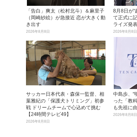
「告白」爽太（松村北斗）＆麻里子
8月8日が
（岡崎紗絵）が急接近 恋が大きく動
て正式に記
き出す
ライズ発
2026年8月8日
2026年8月8
サッカー日本代表・森保一監督、相
中島歩、“
葉雅紀の「保護犬トリミング」初参
った「教
戦 ドリームチームで心込めて挑む
も先祖に
【24時間テレビ49】
2026年8月8
2026年8月8日