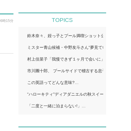
TOPICS
06時15分
鈴木奈々、姪っ子とプール満喫ショット公開「仲良しす
ミスター青山候補・中野友斗さん“夢見ていた賞受賞に感
村上佳菜子「我慢できず１ヶ月で会いに」…
市川團十郎、 プールサイドで稽古する息子の姿公開に
この英語ってどんな意味?…
“ハローキティ"ディアダニエルの秋スイーツビュッフェ
「二度と一緒に泊まらない!」…