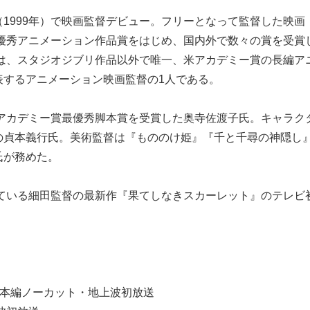
1999年）で映画監督デビュー。フリーとなって監督した映画
最優秀アニメーション作品賞をはじめ、国内外で数々の賞を受賞
では、スタジオジブリ作品以外で唯一、米アカデミー賞の長編ア
表するアニメーション映画監督の1人である。
本アカデミー賞最優秀脚本賞を受賞した奥寺佐渡子氏。キャラク
の貞本義行氏。美術監督は『もののけ姫』『千と千尋の神隠し
氏が務めた。
している細田監督の最新作『果てしなきスカーレット』のテレビ
』※本編ノーカット・地上波初放送