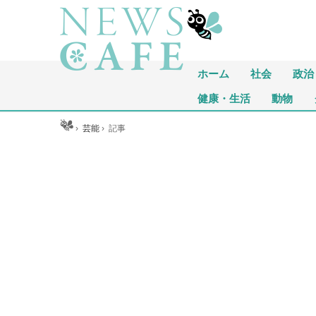
ホーム
社会
政治
健康・生活
動物
ホーム
›
芸能
›
記事