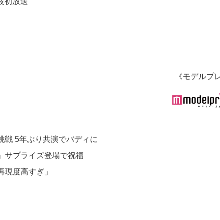
波初放送
《モデルプ
戦 5年ぶり共演でバディに
」サプライズ登場で祝福
再現度高すぎ」