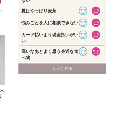
ツア
人
板
・