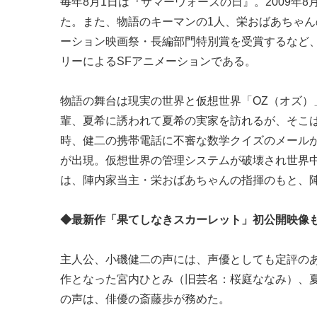
毎年8月1日は『サマーウォーズの日』。2009年
た。また、物語のキーマンの1人、栄おばあちゃ
ーション映画祭・長編部門特別賞を受賞するなど
リーによるSFアニメーションである。
物語の舞台は現実の世界と仮想世界「OZ（オズ
輩、夏希に誘われて夏希の実家を訪れるが、そこ
時、健二の携帯電話に不審な数学クイズのメール
が出現。仮想世界の管理システムが破壊され世界
は、陣内家当主・栄おばあちゃんの指揮のもと、
◆最新作「果てしなきスカーレット」初公開映像
主人公、小磯健二の声には、声優としても定評の
作となった宮内ひとみ（旧芸名：桜庭ななみ）、
の声は、俳優の斎藤歩が務めた。