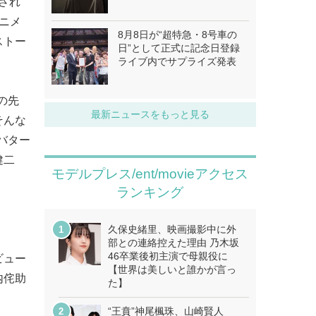
され
ニメ
8月8日が“超特急・8号車の
ストー
日”として正式に記念日登録
ライブ内でサプライズ発表
の先
最新ニュースをもっと見る
そんな
バター
健二
モデルプレス/ent/movieアクセス
ランキング
久保史緒里、映画撮影中に外
部との連絡控えた理由 乃木坂
46卒業後初主演で母親役に
ビュー
【世界は美しいと誰かが言っ
内侘助
た】
“王賁”神尾楓珠、山崎賢人