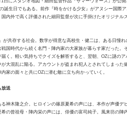
8月1日にスタジオ地図・細田監督作品『サマーウォーズ』が公開
んの誕生日でもある。前作『時をかける少女』がアヌシー国際ア
、国内外で高く評価された細田監督が次に手掛けたオリジナル
）」が共存する社会。数学が得意な高校生・健二は、ある日憧れ
は戦国時代から続く名門・陣内家の大家族が暮らす家だった。
が届く。軽い気持ちでクイズを解答すると、翌朝、OZに謎のア
中が大混乱に陥る。アカウントが盗まれ犯人とされてしまった
陣内家の面々と共にOZに潜む敵に立ち向かっていく。
も放送
ある神木隆之介。ヒロインの篠原夏希の声には、本作が声優デ
夏希の曾祖母・陣内栄の声には、俳優の富司純子。風来坊の陣