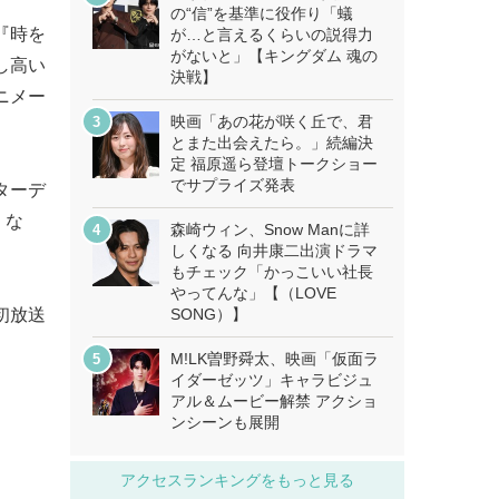
の“信”を基準に役作り「蟻
『時を
が…と言えるくらいの説得力
がないと」【キングダム 魂の
し高い
決戦】
ニメー
映画「あの花が咲く丘で、君
とまた出会えたら。」続編決
定 福原遥ら登壇トークショー
でサプライズ発表
ターデ
』な
森崎ウィン、Snow Manに詳
しくなる 向井康二出演ドラマ
もチェック「かっこいい社長
やってんな」【（LOVE
初放送
SONG）】
M!LK曽野舜太、映画「仮面ラ
イダーゼッツ」キャラビジュ
アル＆ムービー解禁 アクショ
ンシーンも展開
アクセスランキングをもっと見る