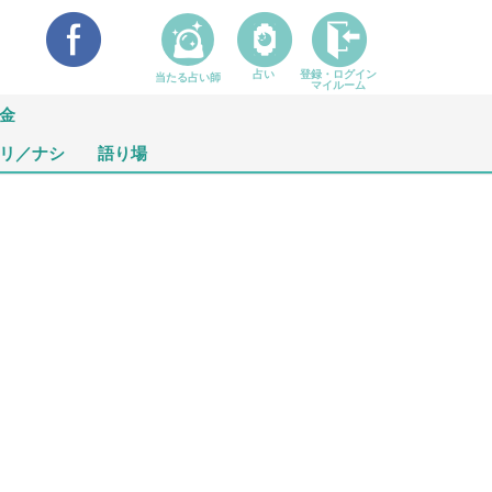
占い
登録・ログイン
当たる占い師
マイルーム
金
リ／ナシ
語り場