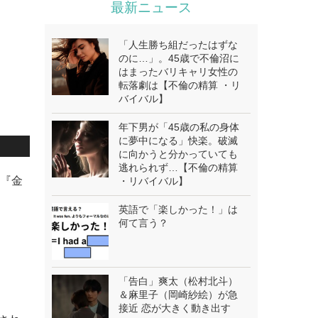
最新ニュース
「人生勝ち組だったはずな
のに…」。45歳で不倫沼に
はまったバリキャリ女性の
転落劇は【不倫の精算 ・リ
バイバル】
年下男が「45歳の私の身体
に夢中になる」快楽。破滅
に向かうと分かっていても
逃れられず…【不倫の精算
系『金
・リバイバル】
英語で「楽しかった！」は
何て言う？
「告白」爽太（松村北斗）
＆麻里子（岡崎紗絵）が急
接近 恋が大きく動き出す