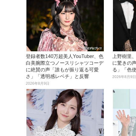
登録者数140万超美人YouTuber、色
上野樹里
白美腕際立つノースリシャツコーデ
に驚きの
に絶賛の声「誰もが振り返る可愛
る」「色
さ」「透明感レベチ」と反響
2026年8月9
2026年8月9日