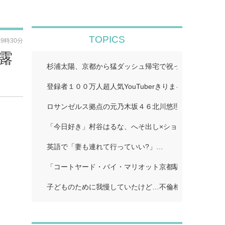
TOPICS
19時30分
露
杉浦太陽、京都から猛ダッシュ帰宅で祝った夢空ちゃん
登録者１００万人超人気YouTuberきりまる、婚約者と
ロサンゼルス拠点の元乃木坂４６北川悠理、美肌輝くオ
「今日好き」村谷はるな、へそ出し×ショートパンツで
英語で「妻も連れて行っていい?」…
「コートヤード・バイ・マリオット京都駅」…
子どものために我慢していたけど…不倫相手に「離婚し