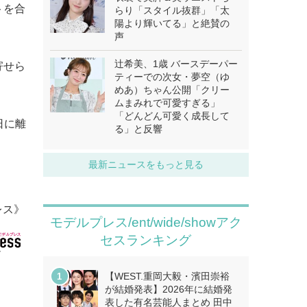
トを合
らり「スタイル抜群」「太
陽より輝いてる」と絶賛の
声
辻希美、1歳 バースデーパー
寄せら
ティーでの次女・夢空（ゆ
めあ）ちゃん公開「クリー
ムまみれで可愛すぎる」
「どんどん可愛く成長して
日に離
る」と反響
最新ニュースをもっと見る
レス》
モデルプレス/ent/wide/showアク
セスランキング
【WEST.重岡大毅・濱田崇裕
が結婚発表】2026年に結婚発
表した有名芸能人まとめ 田中