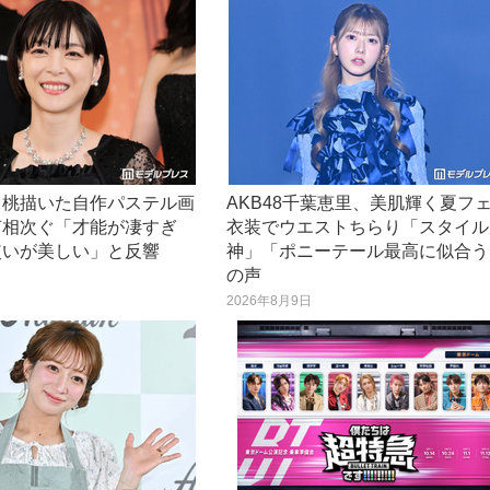
、桃描いた自作パステル画
AKB48千葉恵里、美肌輝く夏フ
声相次ぐ「才能が凄すぎ
衣装でウエストちらり「スタイル
使いが美しい」と反響
神」「ポニーテール最高に似合う
の声
日
2026年8月9日