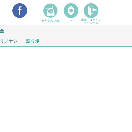
占い
登録・ログイン
当たる占い師
マイルーム
金
リ／ナシ
語り場