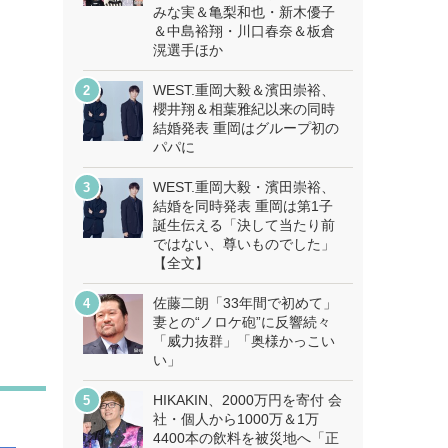
みな実＆亀梨和也・新木優子
＆中島裕翔・川口春奈＆板倉
滉選手ほか
WEST.重岡大毅＆濱田崇裕、
櫻井翔＆相葉雅紀以来の同時
結婚発表 重岡はグループ初の
パパに
WEST.重岡大毅・濱田崇裕、
結婚を同時発表 重岡は第1子
誕生伝える「決して当たり前
ではない、尊いものでした」
【全文】
佐藤二朗「33年間で初めて」
妻との“ノロケ砲”に反響続々
「威力抜群」「奥様かっこい
い」
HIKAKIN、2000万円を寄付 会
社・個人から1000万＆1万
4400本の飲料を被災地へ「正