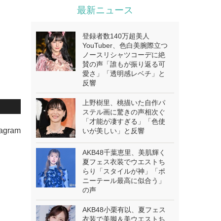
最新ニュース
登録者数140万超美人
YouTuber、色白美腕際立つ
ノースリシャツコーデに絶
賛の声「誰もが振り返る可
愛さ」「透明感レベチ」と
反響
上野樹里、桃描いた自作パ
ステル画に驚きの声相次ぐ
「才能が凄すぎる」「色使
gram
いが美しい」と反響
AKB48千葉恵里、美肌輝く
夏フェス衣装でウエストち
らり「スタイルが神」「ポ
ニーテール最高に似合う」
の声
AKB48小栗有以、夏フェス
衣装で美脚＆美ウエストち