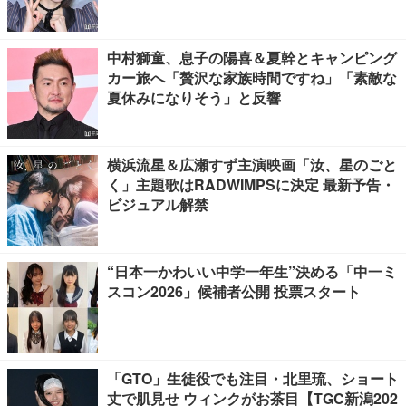
中村獅童、息子の陽喜＆夏幹とキャンピング
カー旅へ「贅沢な家族時間ですね」「素敵な
夏休みになりそう」と反響
横浜流星＆広瀬すず主演映画「汝、星のごと
く」主題歌はRADWIMPSに決定 最新予告・
ビジュアル解禁
“日本一かわいい中学一年生”決める「中一ミ
スコン2026」候補者公開 投票スタート
「GTO」生徒役でも注目・北里琉、ショート
丈で肌見せ ウィンクがお茶目【TGC新潟202