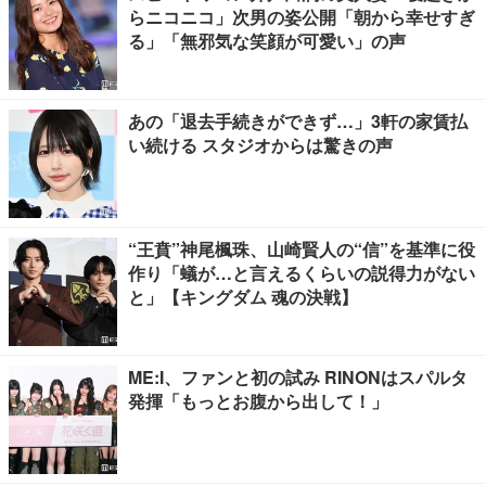
らニコニコ」次男の姿公開「朝から幸せすぎ
る」「無邪気な笑顔が可愛い」の声
あの「退去手続きができず…」3軒の家賃払
い続ける スタジオからは驚きの声
“王賁”神尾楓珠、山崎賢人の“信”を基準に役
作り「蟻が…と言えるくらいの説得力がない
と」【キングダム 魂の決戦】
ME:I、ファンと初の試み RINONはスパルタ
発揮「もっとお腹から出して！」