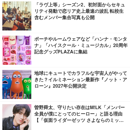
「ラヴ上等」シーズン2、初対面からセキュ
リティ発動で恋リア史上最速の波乱 転校生
含むメンバー集合写真も公開
ポーチやルームウェアなど「ハンナ・モンタ
ナ」「ハイスクール・ミュージカル」20周年
記念グッズPLAZAに集結
地球にキュートでカラフルな宇宙人がやって
きた？イルミネーション最新作『ノット・ア
ローン』2027年公開決定
曽野舜太、守りたい存在はM!LK「メンバー
全員が僕にとってのヒーロー」と語る理由
【「仮面ライダーゼッツ さよならのミッシ
ョン」インタビュー】