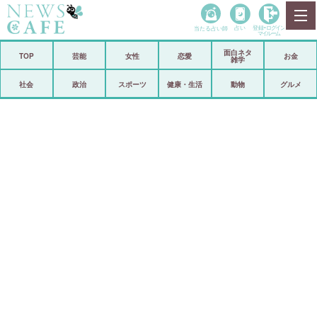
当たる占い師
占い
登録•
ログイン
マイルーム
面白ネタ
ホーム
TOP
芸能
女性
恋愛
お金
雑学
社会
政治
社会
政治
スポーツ
健康・生活
動物
グルメ
経済
海外
芸能
スポーツ
恋愛
ビックリ
コメントポスト
アリ／ナシ
リリース
ショップ
登録・ログイン/マイルーム