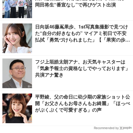
岡田将生“番宣なし”で再びゲスト出演
日向坂46藤嶌果歩、1st写真集撮影で見つけ
た“自分の好きなもの” マイアミ初日で不安
払拭「勇気づけられました」【「果実の歩
幅」インタビュー】
フジ上垣皓太朗アナ、お天気キャスターは
「気象予報士の資格なしでやっております」
共演アナ驚き
平野綾、父の命日に幼少期の家族ショット公
開「お父さんもお母さんもお綺麗」「ほっぺ
がぷくぷくで可愛すぎる」の声
Recommended by