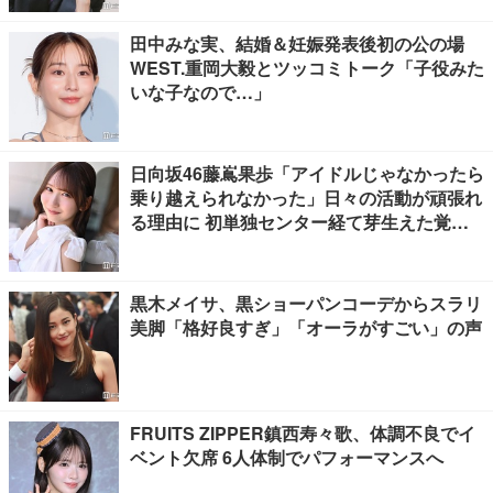
田中みな実、結婚＆妊娠発表後初の公の場
WEST.重岡大毅とツッコミトーク「子役みた
いな子なので…」
日向坂46藤嶌果歩「アイドルじゃなかったら
乗り越えられなかった」日々の活動が頑張れ
る理由に 初単独センター経て芽生えた覚悟
も【「果実の歩幅」インタビュー】
黒木メイサ、黒ショーパンコーデからスラリ
美脚「格好良すぎ」「オーラがすごい」の声
FRUITS ZIPPER鎮西寿々歌、体調不良でイ
ベント欠席 6人体制でパフォーマンスへ