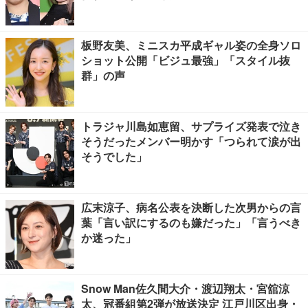
板野友美、ミニスカ平成ギャル姿の全身ソロ
ショット公開「ビジュ最強」「スタイル抜
群」の声
トラジャ川島如恵留、サプライズ発表で泣き
そうだったメンバー明かす「つられて涙が出
そうでした」
広末涼子、病名公表を決断した次男からの言
葉「言い訳にするのも嫌だった」「言うべき
か迷った」
Snow Man佐久間大介・渡辺翔太・宮舘涼
太、冠番組第2弾が放送決定 江戸川区出身・