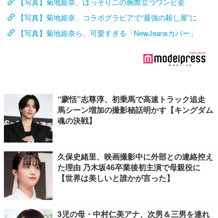
【写真】菊地姫奈、ほっそり二の腕際立つワンピ姿
【写真】菊地姫奈、コラボグラビアで“最強の殺し屋”に
【写真】菊地姫奈ら、可愛すぎる「NewJeansカバー」
“蒙恬”志尊淳、初乗馬で高速トラック追走
馬シーン増加の撮影秘話明かす【キングダム
魂の決戦】
久保史緒里、映画撮影中に外部との連絡控え
た理由 乃木坂46卒業後初主演で母親役に
【世界は美しいと誰かが言った】
3児の母・中村仁美アナ、次男＆三男を連れ