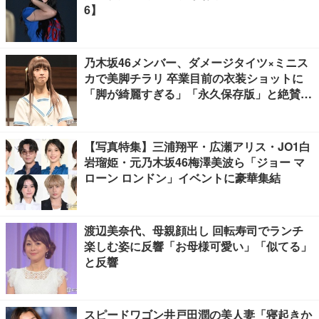
6】
乃木坂46メンバー、ダメージタイツ×ミニス
カで美脚チラリ 卒業目前の衣装ショットに
「脚が綺麗すぎる」「永久保存版」と絶賛の
声
【写真特集】三浦翔平・広瀬アリス・JO1白
岩瑠姫・元乃木坂46梅澤美波ら「ジョー マ
ローン ロンドン」イベントに豪華集結
渡辺美奈代、母親顔出し 回転寿司でランチ
楽しむ姿に反響「お母様可愛い」「似てる」
と反響
スピードワゴン井戸田潤の美人妻「寝起きか