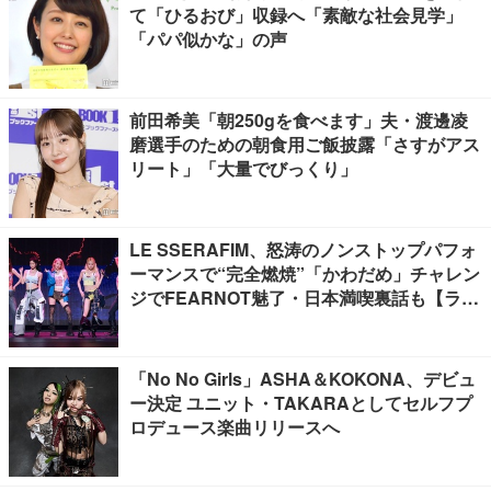
て「ひるおび」収録へ「素敵な社会見学」
「パパ似かな」の声
前田希美「朝250gを食べます」夫・渡邊凌
磨選手のための朝食用ご飯披露「さすがアス
リート」「大量でびっくり」
LE SSERAFIM、怒涛のノンストップパフォ
ーマンスで“完全燃焼”「かわだめ」チャレン
ジでFEARNOT魅了・日本満喫裏話も【ライ
ブレポート】
「No No Girls」ASHA＆KOKONA、デビュ
ー決定 ユニット・TAKARAとしてセルフプ
ロデュース楽曲リリースへ