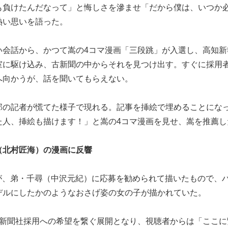
も負けたんだなって」と悔しさを滲ませ「だから僕は、いつか
熱い思いを語った。
い会話から、かつて嵩の4コマ漫画「三段跳」が入選し、高知新
室に駆け込み、古新聞の中からそれを見つけ出す。すぐに採用
へ向かうが、話を聞いてもらえない。
部の記者が慌てた様子で現れる。記事を挿絵で埋めることにな
た人、挿絵も描けます！」と嵩の4コマ漫画を見せ、嵩を推薦し
（北村匠海）の漫画に反響
に嵩が、弟・千尋（中沢元紀）に応募を勧められて描いたもので、
デルにしたかのようなおさげ姿の女の子が描かれていた。
の新聞社採用への希望を繋ぐ展開となり、視聴者からは「ここに