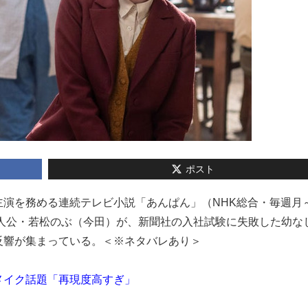
ポスト
桜が主演を務める連続テレビ小説「あんぱん」（NHK総合・毎週月
主人公・若松のぶ（今田）が、新聞社の入社試験に失敗した幼な
反響が集まっている。＜※ネタバレあり＞
メイク話題「再現度高すぎ」