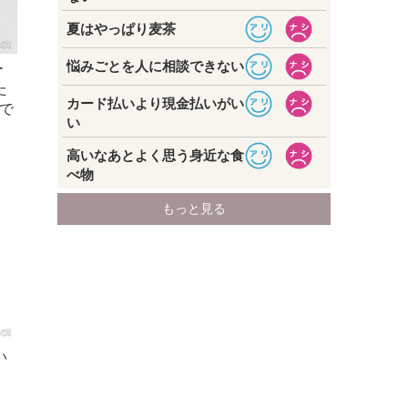
ー
た
で
い