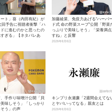
ノート」葵（内田有紀）が
加藤綾菜、免疫力あげる“ハーバ
次回予告に視聴者衝撃「ハ
ド式 命の野菜スープ”公開「野菜
ンドに進むのかと思ったの
っぷりで美味しそう」「栄養満点
穏すぎる」【ネタバレあ
すね」と反響
2026年8月6日
日
君、手作り味噌汁公開「貝
キンプリ永瀬廉「2週間会えてな
で美味しそう」「しっかり
とヤバいってなる」親友とは
てそう」の声
2026年8月6日