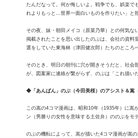
たんだなって。何か悔しいよ。戦争でも、娯楽で
れよりもっと…世界一面白いものを作りたい」と
その夜、妹・朝田メイコ（原菜乃華）との何気な
掲載されたことを思い出したのぶは、会社の資料
選をしていた東海林（津田健次郎）たちのところ
そのとき、明日の朝刊に穴が開きそうだと、社会
が、図案家に連絡が繋がらず、のぶは「これ描い
◆「あんぱん」のぶ（今田美桜）のアシスト＆嵩
この嵩の4コマ漫画は、昭和10年（1935年）
ン（男勝りの女性を意味する土佐弁）ののぶをモ
のぶの機転によって、嵩が描いた4コマ漫画が嵩