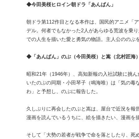
◆今田美桜ヒロイン朝ドラ「あんぱん」
朝ドラ第112作目となる本作は、国民的アニメ「
デル。何者でもなかった2人があらゆる荒波を乗り
での人生を描いた愛と勇気の物語。主人公ののぶ
◆「あんぱん」のぶ（今田美桜）と嵩（北村匠海
昭和21年（1946年）、高知新報の入社試験に
いたのぶの同期・小田琴子（鳴海唯）は「気の毒
わ」と予想し、のぶに報告した。
久しぶりに再会したのぶと嵩は、屋台で近況を報告
漫画を読んでいるうちに、絵を描きたい、漫画を
そして「大勢の若者が戦争で命を落としたり、死