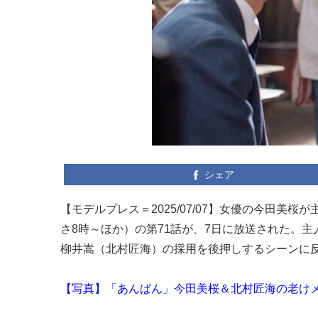
シェア
【モデルプレス＝2025/07/07】女優の今田美
さ8時～ほか）の第71話が、7日に放送された。
柳井嵩（北村匠海）の採用を後押しするシーンに
【写真】「あんぱん」今田美桜＆北村匠海の老け