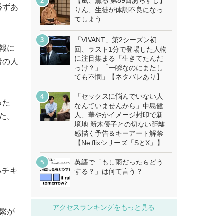
【風、薫る 第89回あらすじ】
必ずあ
りん、生徒が体調不良になっ
てしまう
「VIVANT」第2シーズン初
報に
回、ラスト1分で登場した人物
に注目集まる「生きてたんだ
者の人
っけ？」「一瞬なのにまたし
ても不憫」【ネタバレあり】
「セックスに悩んでいない人
った
なんていませんから」中島健
人、華やかイメージ封印で新
た。
境地 新木優子との切ない距離
感描く予告＆キーアート解禁
【Netflixシリーズ「SとX」】
英語で「もし雨だったらどう
ハチキ
する？」は何て言う？
アクセスランキングをもっと見る
繋が