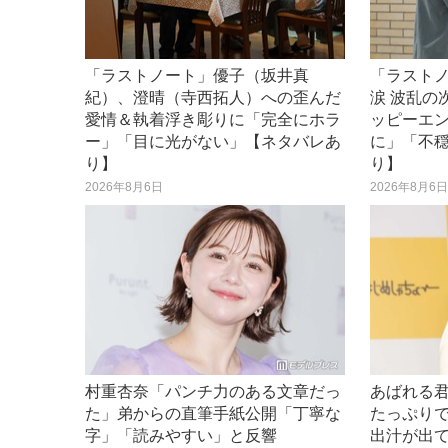
「ラストノート」優子（坂井真
「ラスト
紀）、澄晴（寺西拓人）への歪んだ
涙 波乱の
愛情＆執着浮き彫りに「完全にホラ
ッピーエ
ー」「目に光がない」【ネタバレあ
に」「不
り】
り】
2026年8月6日
2026年8月6
村重杏奈「パンチ力のある文章だっ
あばれる
た」弟からの直筆手紙公開「丁寧な
たっぷり
字」「読みやすい」と反響
出汁が出