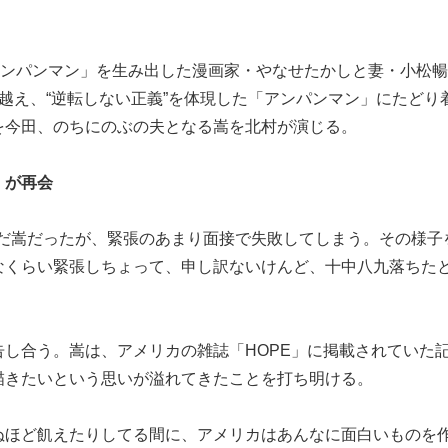
アンパンマン」を生み出した漫画家・やなせたかしと妻・小松
越え、“逆転しない正義”を体現した「アンパンマン」にたどり
を今田、のちにのぶの夫となる嵩を北村が演じる。
）が再会
挑んだ嵩だったが、緊張のあまり面接で失敗してしまう。その様子
なくらい緊張しちょって、申し訳ないけんど、十中八九落ちた
し合う。嵩は、アメリカの雑誌「HOPE」に掲載されていた
描きたいという思いが溢れてきたことを打ち明ける。
ぬほど飢えたりしてる間に、アメリカはあんなに面白いものを