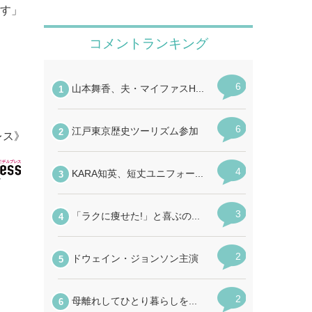
出す」
レス》