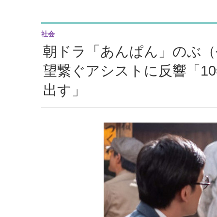
社会
朝ドラ「あんぱん」のぶ（
望繋ぐアシストに反響「1
出す」