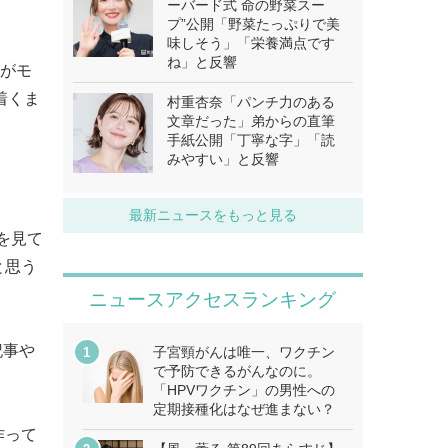
ーバード式 命の野菜スー
プ”公開「野菜たっぷりで美
味しそう」「栄養満点です
ね」と反響
暢がモ
着くま
村重杏奈「パンチ力のある
文章だった」弟からの直筆
手紙公開「丁寧な字」「読
みやすい」と反響
最新ニュースをもっと見る
を見て
と思う
ニュースアクセスランキング
記事や
子宮頸がんは唯一、ワクチン
で予防できるがんなのに。
「HPVワクチン」の男性への
定期接種化はなぜ進まない？
作って