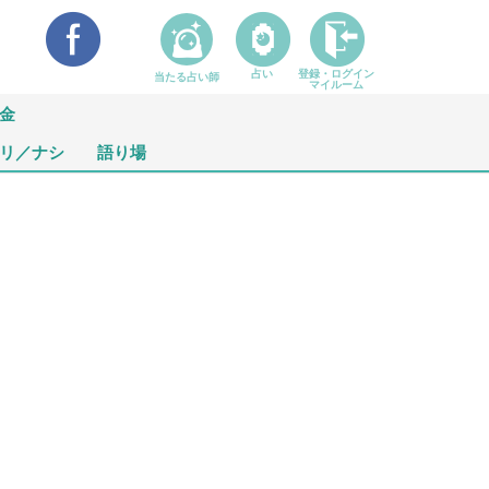
占い
登録・ログイン
当たる占い師
マイルーム
金
リ／ナシ
語り場