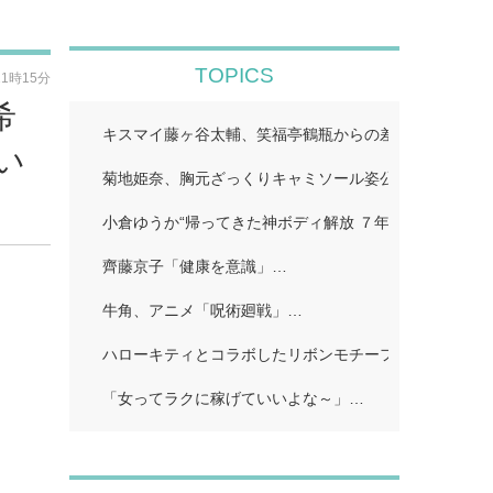
TOPICS
11時15分
希
キスマイ藤ヶ谷太輔、笑福亭鶴瓶からの差し入れ公開「
い
菊地姫奈、胸元ざっくりキャミソール姿公開「スタイル
小倉ゆうか“帰ってきた神ボディ解放 ７年ぶり「FRIDA
齊藤京子「健康を意識」…
牛角、アニメ「呪術廻戦」…
ハローキティとコラボしたリボンモチーフのスイーツビ
「女ってラクに稼げていいよな～」…