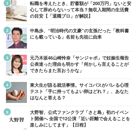
転職を考えたとき、貯蓄額が「200万円」ないと安
心して辞めらないって本当？無収入期間の生活費
の目安【「退職プロ」が解説】
中島歩、“明治時代の文豪”の玄孫だった「教科書
にも載っている」名前も先祖に由来
元乃木坂46山崎怜奈「サンジャポ」で妊娠生報告
公表迷った理由も明かす「何かしら言えることが
できたらまた言おうかな」
東大生が語る就活事情。サイコパスがバレる心理
テスト「手に持ってもよい卵はどれ？」、あなた
はなんと答える？
大野智、公式ファンクラブ「さと島」初のイベン
ト開催へ 全国で12公演「近い距離で会えることを
楽しみにしてます」【日程】