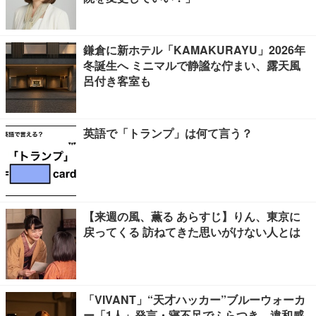
鎌倉に新ホテル「KAMAKURAYU」2026年
冬誕生へ ミニマルで静謐な佇まい、露天風
呂付き客室も
英語で「トランプ」は何て言う？
【来週の風、薫る あらすじ】りん、東京に
戻ってくる 訪ねてきた思いがけない人とは
「VIVANT」“天才ハッカー”ブルーウォーカ
ー「1人」発言・寝不足でふらつき…違和感