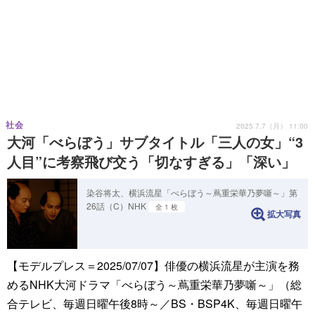
社会
2025.7.7（月） 11:00
大河「べらぼう」サブタイトル「三人の女」“3
人目”に考察飛び交う「切なすぎる」「深い」
染谷将太、横浜流星「べらぼう～蔦重栄華乃夢噺～」第
26話（C）NHK
全 1 枚
拡大写真
【モデルプレス＝2025/07/07】俳優の横浜流星が主演を務
めるNHK大河ドラマ「べらぼう～蔦重栄華乃夢噺～」（総
合テレビ、毎週日曜午後8時～／BS・BSP4K、毎週日曜午