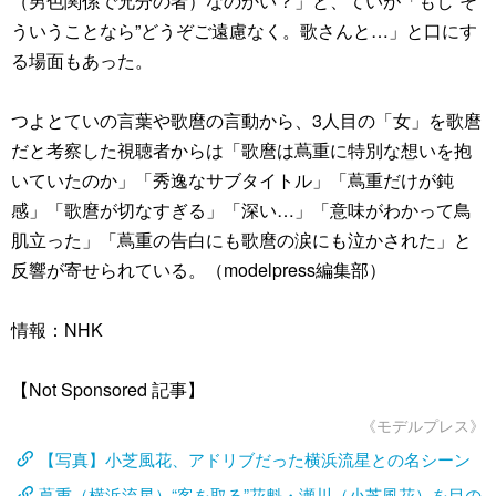
（男色関係で兄分の者）なのかい？」と、ていが「もし“そ
ういうことなら”どうぞご遠慮なく。歌さんと…」と口にす
る場面もあった。
つよとていの言葉や歌麿の言動から、3人目の「女」を歌麿
だと考察した視聴者からは「歌麿は蔦重に特別な想いを抱
いていたのか」「秀逸なサブタイトル」「蔦重だけが鈍
感」「歌麿が切なすぎる」「深い…」「意味がわかって鳥
肌立った」「蔦重の告白にも歌麿の涙にも泣かされた」と
反響が寄せられている。（modelpress編集部）
情報：NHK
【Not Sponsored 記事】
《モデルプレス》
【写真】小芝風花、アドリブだった横浜流星との名シーン
蔦重（横浜流星）“客を取る”花魁・瀬川（小芝風花）を目の