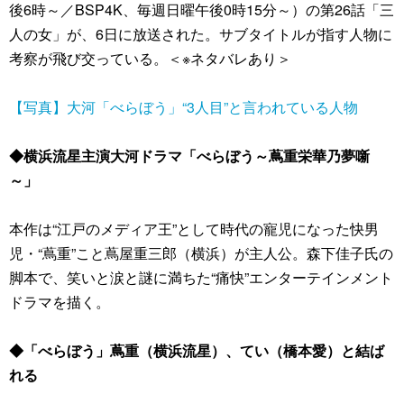
後6時～／BSP4K、毎週日曜午後0時15分～）の第26話「三
人の女」が、6日に放送された。サブタイトルが指す人物に
考察が飛び交っている。＜※ネタバレあり＞
【写真】大河「べらぼう」“3人目”と言われている人物
◆横浜流星主演大河ドラマ「べらぼう～蔦重栄華乃夢噺
～」
本作は“江戸のメディア王”として時代の寵児になった快男
児・“蔦重”こと蔦屋重三郎（横浜）が主人公。森下佳子氏の
脚本で、笑いと涙と謎に満ちた“痛快”エンターテインメント
ドラマを描く。
◆「べらぼう」蔦重（横浜流星）、てい（橋本愛）と結ば
れる