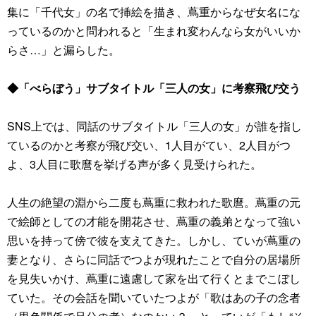
集に「千代女」の名で挿絵を描き、蔦重からなぜ女名にな
っているのかと問われると「生まれ変わんなら女がいいか
らさ…」と漏らした。
◆「べらぼう」サブタイトル「三人の女」に考察飛び交う
SNS上では、同話のサブタイトル「三人の女」が誰を指し
ているのかと考察が飛び交い、1人目がてい、2人目がつ
よ、3人目に歌麿を挙げる声が多く見受けられた。
人生の絶望の淵から二度も蔦重に救われた歌麿。蔦重の元
で絵師としての才能を開花させ、蔦重の義弟となって強い
思いを持って傍で彼を支えてきた。しかし、ていが蔦重の
妻となり、さらに同話でつよが現れたことで自分の居場所
を見失いかけ、蔦重に遠慮して家を出て行くとまでこぼし
ていた。その会話を聞いていたつよが「歌はあの子の念者