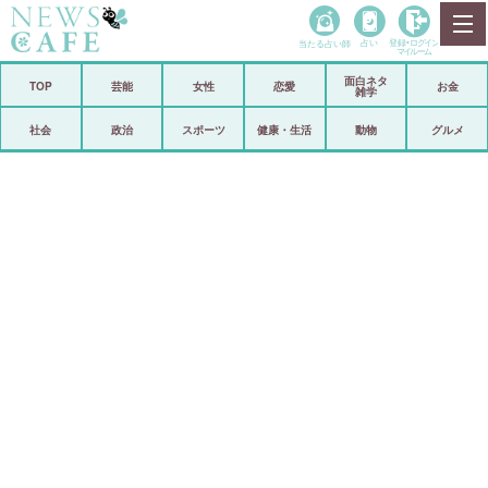
当たる占い師
占い
登録•
ログイン
マイルーム
面白ネタ
ホーム
TOP
芸能
女性
恋愛
お金
雑学
社会
政治
社会
政治
スポーツ
健康・生活
動物
グルメ
経済
海外
芸能
スポーツ
恋愛
ビックリ
コメントポスト
アリ／ナシ
リリース
ショップ
登録・ログイン/マイルーム