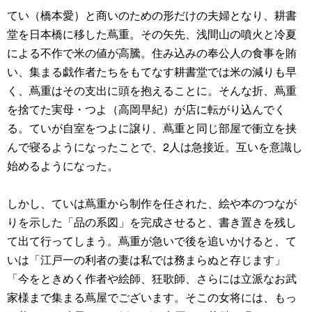
てい（橋本愛）と商いのための形だけの夫婦となり、耕書
堂を日本橋に移した蔦重。その矢先、浅間山の噴火と冷夏
による不作で米の値が高騰。住み込みの奉公人の食事を賄
い、集まる戯作者たちをもてなす耕書堂では米の減りも早
く、蔦重はその支出に頭を抱えることに。そんな折、蔦重
を捨てた実母・つよ（高岡早紀）が店に転がり込んでく
る。ていが自室をつよに譲り、蔦重と同じ部屋で衝立を挟
んで寝るようになったことで、2人は急接近。互いを意識し
始めるようになった。
しかし、ていは蔦重から制作を任された、絵や本のつなが
りを示した「品の系図」を完成させると、書き置きを残し
て出て行ってしまう。蔦重が急いで後を追いかけると、て
いは「江戸一の利者の妻は私では務まらぬと存じます」
「今をときめく作者や絵師、狂歌師、さらには立派なお武
家様まで集まる蔦屋でございます。そこの女将には、もっ