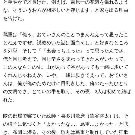
と華やかで才長けた、例えば、吉原一の花魁を張れるよう
な、そういうお方が相応しいと存じます」と家を出る理由
を告げた。
蔦重は「俺ゃ、おていさんのことつまんねえって思ったこ
とねえですぜ。説教めいた話は面白えし」と好きなところ
を列挙。そして「『出会っちまった』って思ったんでさ。
俺と同じ考えで、同じ辛さを味わってきた人がいたって。
この人ならこの先、山があって谷があっても一緒に歩いて
くれんじゃねえか、いや、一緒に歩きてえって。おていさ
んは、俺が俺のためだけに目利きした、俺のたったひとり
の女房でさ」とていの手を取り、その夜、2人は初めて結ば
れた。
隣の部屋で寝ていた絵師・喜多川歌麿（染谷将太）は、そ
の様子に気づくと「よかったな…。蔦重…よかった」と呟
き、布団に潜る。その後、歌丸は蔦重と制作していた狂歌