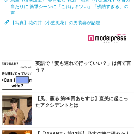
当たりに 衝撃シーンに「これはキツい」「残酷すぎる」の
声
【写真】花の井（小芝風花）の男装姿が話題
英語で「妻も連れて行っていい？」は何て言
う？
【風、薫る 第96回あらすじ】直美に起こっ
たアクシデントとは
【「VIVANT」第13話】乃木の前に現れた人