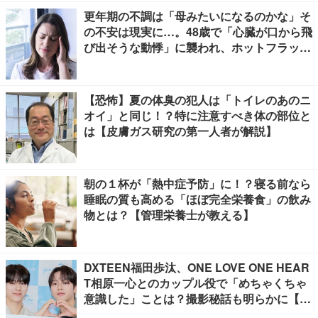
更年期の不調は「母みたいになるのかな」そ
の不安は現実に…。48歳で「心臓が口から飛
び出そうな動悸」に襲われ、ホットフラッシ
ュも始まって
【恐怖】夏の体臭の犯人は「トイレのあのニ
オイ」と同じ！？特に注意すべき体の部位と
は【皮膚ガス研究の第一人者が解説】
朝の１杯が「熱中症予防」に！？寝る前なら
睡眠の質も高める「ほぼ完全栄養食」の飲み
物とは？【管理栄養士が教える】
DXTEEN福田歩汰、ONE LOVE ONE HEAR
T相原一心とのカップル役で「めちゃくちゃ
意識した」ことは？撮影秘話も明らかに【Y
our Sky ハレのち恋】