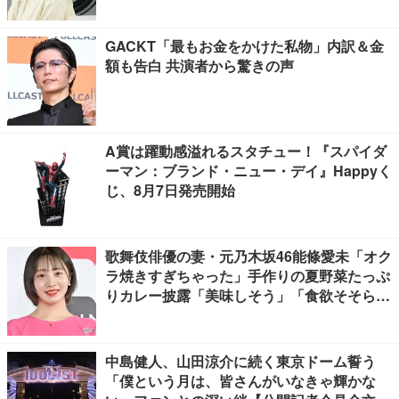
GACKT「最もお金をかけた私物」内訳＆金
額も告白 共演者から驚きの声
A賞は躍動感溢れるスタチュー！『スパイダ
ーマン：ブランド・ニュー・デイ』Happyく
じ、8月7日発売開始
歌舞伎俳優の妻・元乃木坂46能條愛未「オク
ラ焼きすぎちゃった」手作りの夏野菜たっぷ
りカレー披露「美味しそう」「食欲そそられ
る」
中島健人、山田涼介に続く東京ドーム誓う
「僕という月は、皆さんがいなきゃ輝かな