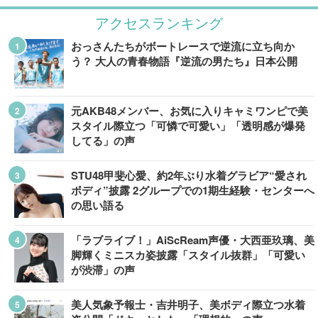
アクセスランキング
おっさんたちがボートレースで逆流に立ち向か
う？ 大人の青春物語『逆流の男たち』日本公開
元AKB48メンバー、お気に入りキャミワンピで美
スタイル際立つ「可憐で可愛い」「透明感が爆発
してる」の声
STU48甲斐心愛、約2年ぶり水着グラビア“愛され
ボディ”披露 2グループでの1期生経験・センターへ
の思い語る
「ラブライブ！」AiScReam声優・大西亜玖璃、美
脚輝くミニスカ姿披露「スタイル抜群」「可愛い
が渋滞」の声
美人気象予報士・吉井明子、美ボディ際立つ水着