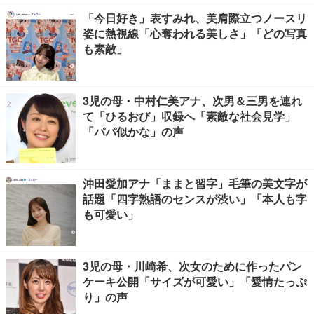
「今日好き」表すみれ、美肩際立つノースリ
姿に熱視線「心奪われる美しさ」「どの写真
も素敵」
3児の母・中村仁美アナ、次男＆三男を連れ
て「ひるおび」収録へ「素敵な社会見学」
「パパ似かな」の声
沖田愛加アナ「ままと習字」毛筆の美文字が
話題「四字熟語のセンスが渋い」「本人も字
も可愛い」
3児の母・川崎希、次女のために作ったパン
ケーキ公開「サイズが可愛い」「愛情たっぷ
り」の声