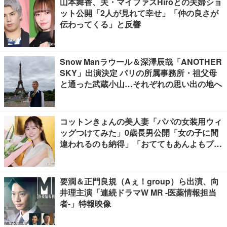
山本舞香、夫・マイファスHiroとの夫婦ショ
ット公開「2人が見れて幸せ」「仲の良さが
伝わってくる」と反響
Snow Manラウール＆深澤辰哉「ANOTHER
SKY」出演決定 パリの所属事務所・祖父母
と通った武蔵小山…それぞれの思い出の地へ
コットンきょんの美人妻「パパの女装用ウィ
ッグつけてみた」0歳長男公開「女の子に間
違われるのも納得」「おててもあんよもプリ
ティすぎる」と反響
要潤＆正門良規（Aぇ！group）ら出演、向
井理主演「連続ドラマW MR -医薬情報担当
者-」特報映像