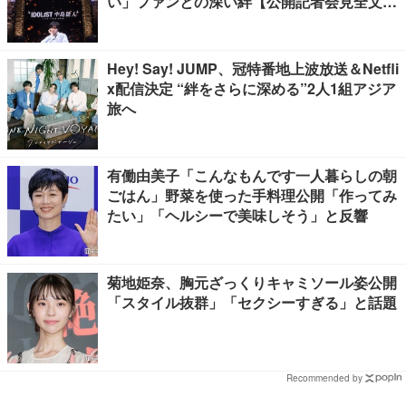
い」ファンとの深い絆【公開記者会見全文
／“IDOL1ST 中島健人” LIVE TOUR 2026】
Hey! Say! JUMP、冠特番地上波放送＆Netfli
x配信決定 “絆をさらに深める”2人1組アジア
旅へ
有働由美子「こんなもんです一人暮らしの朝
ごはん」野菜を使った手料理公開「作ってみ
たい」「ヘルシーで美味しそう」と反響
菊地姫奈、胸元ざっくりキャミソール姿公開
「スタイル抜群」「セクシーすぎる」と話題
Recommended by