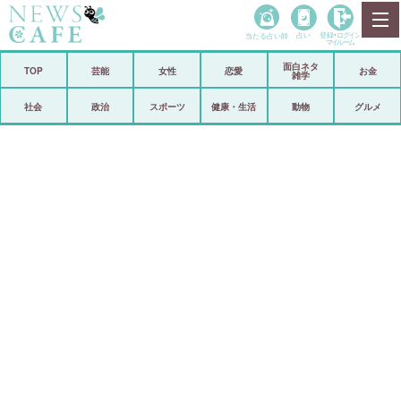
当たる占い師
占い
登録•
ログイン
マイルーム
面白ネタ
ホーム
TOP
芸能
女性
恋愛
お金
雑学
社会
政治
社会
政治
スポーツ
健康・生活
動物
グルメ
経済
海外
芸能
スポーツ
恋愛
ビックリ
コメントポスト
アリ／ナシ
リリース
ショップ
登録・ログイン/マイルーム