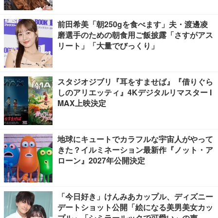
前田希美「朝250gを食べます」夫・渡邊凌
磨選手のための朝食用ご飯披露「さすがアス
リート」「大量でびっくり」
スタジオジブリ『耳をすませば』『借りぐら
しのアリエッティ』4Kデジタルリマスター I
MAX上映決定
地球にキュートでカラフルな宇宙人がやって
きた？イルミネーション最新作『ノット・ア
ローン』2027年公開決定
「今日好き」けんみあカップル、ディズニー
デートショット公開「絵になる美男美女カッ
プル」「シミラールックで可愛い」の声