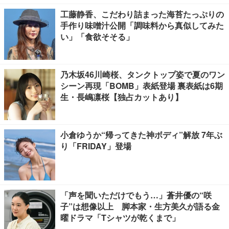
工藤静香、こだわり詰まった海苔たっぷりの
手作り味噌汁公開「調味料から真似してみた
い」「食欲そそる」
乃木坂46川崎桜、タンクトップ姿で夏のワン
シーン再現「BOMB」表紙登場 裏表紙は6期
生・長嶋凛桜【独占カットあり】
小倉ゆうか“帰ってきた神ボディ”解放 7年ぶ
り「FRIDAY」登場
「声を聞いただけでもう…」蒼井優の“咲
子”は想像以上 脚本家・生方美久が語る金
曜ドラマ「Tシャツが乾くまで」