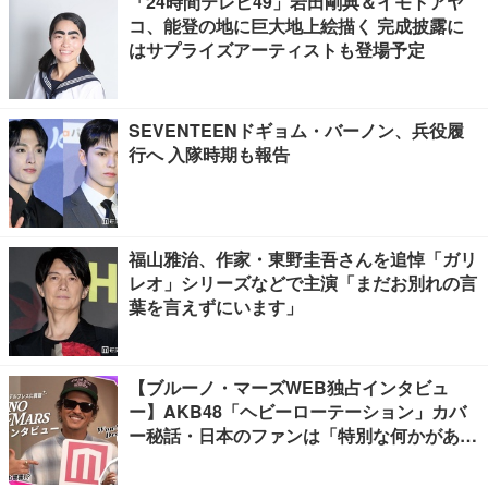
「24時間テレビ49」岩田剛典＆イモトアヤ
コ、能登の地に巨大地上絵描く 完成披露に
はサプライズアーティストも登場予定
SEVENTEENドギョム・バーノン、兵役履
行へ 入隊時期も報告
福山雅治、作家・東野圭吾さんを追悼「ガリ
レオ」シリーズなどで主演「まだお別れの言
葉を言えずにいます」
【ブルーノ・マーズWEB独占インタビュ
ー】AKB48「ヘビーローテーション」カバ
ー秘話・日本のファンは「特別な何かがあ
る」…来日公演への期待語る