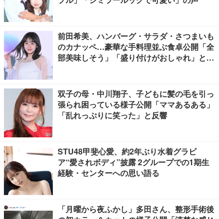
前田希美、ハンバーグ・サラダ・さつまいも
のカナッペ…豪華な手料理並ぶ食卓公開「全
部美味しそう」「盛り付けがおしゃれ」と絶
賛の声
双子の母・中川翔子、子どもに髪の毛を引っ
張られ困っている様子公開「ママあるある」
「乱れっぷりに笑った」と反響
STU48甲斐心愛、約2年ぶり水着グラビ
ア“愛されボディ”披露 2グループでの1期生
経験・センターへの思い語る
「月曜から夜ふかし」多田さん、整形手術後