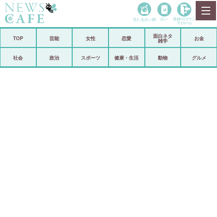
当たる占い師
占い
登録•
ログイン
マイルーム
面白ネタ
ホーム
TOP
芸能
女性
恋愛
お金
雑学
社会
政治
社会
政治
スポーツ
健康・生活
動物
グルメ
経済
海外
芸能
スポーツ
恋愛
ビックリ
コメントポスト
アリ／ナシ
リリース
ショップ
登録・ログイン/マイルーム