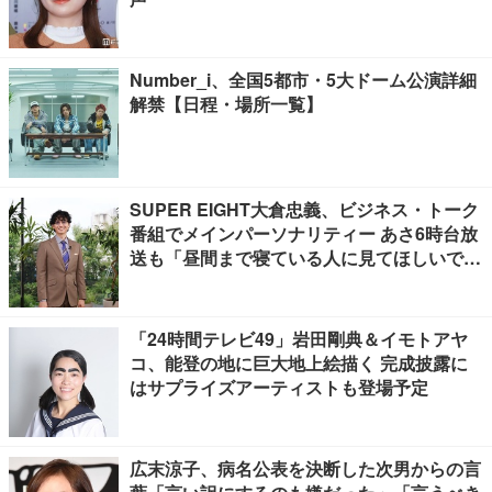
Number_i、全国5都市・5大ドーム公演詳細
解禁【日程・場所一覧】
SUPER EIGHT大倉忠義、ビジネス・トーク
番組でメインパーソナリティー あさ6時台放
送も「昼間まで寝ている人に見てほしいで
す」
「24時間テレビ49」岩田剛典＆イモトアヤ
コ、能登の地に巨大地上絵描く 完成披露に
はサプライズアーティストも登場予定
広末涼子、病名公表を決断した次男からの言