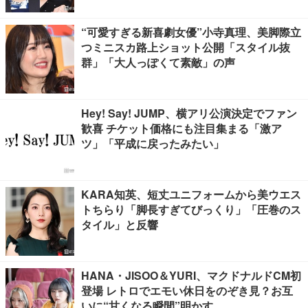
“可愛すぎる新喜劇女優”小寺真理、美脚際立
つミニスカ路上ショット公開「スタイル抜
群」「大人っぽくて素敵」の声
Hey! Say! JUMP、横アリ公演決定でファン
歓喜 チケット価格にも注目集まる「激ア
ツ」「平成に戻ったみたい」
KARA知英、短丈ユニフォームから美ウエス
トちらり「脚長すぎてびっくり」「圧巻のス
タイル」と反響
HANA・JISOO＆YURI、マクドナルドCM初
登場 レトロでエモい休日をのぞき見？お互
いに“甘くなる瞬間”明かす