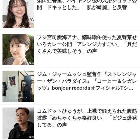
須田亜香里、ハイキング後の入浴ショット公
開「ドキッとした」「肌が綺麗」と反響
フジ宮司愛海アナ、鯖味噌缶使った夏野菜せ
いろカレー公開「アレンジ力すごい」「具だ
くさんで美味しそう」の声
ジム・ジャームッシュ監督作『ストレンジャ
ー・ザン・パラダイス』『コーヒー＆シガレ
ッツ』bonjour recordsオフィシャルTシャ
ツ発売
コムドットひゅうが、上裸で鍛えられた腹筋
披露「めちゃくちゃ格好良い」「ビジュ爆発
してる」の声