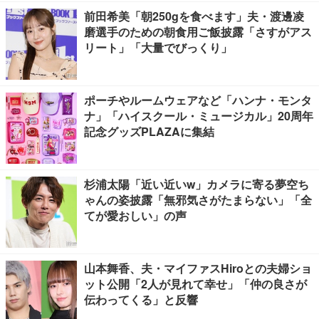
前田希美「朝250gを食べます」夫・渡邊凌
磨選手のための朝食用ご飯披露「さすがアス
リート」「大量でびっくり」
ポーチやルームウェアなど「ハンナ・モンタ
ナ」「ハイスクール・ミュージカル」20周年
記念グッズPLAZAに集結
杉浦太陽「近い近いw」カメラに寄る夢空ち
ゃんの姿披露「無邪気さがたまらない」「全
てが愛おしい」の声
山本舞香、夫・マイファスHiroとの夫婦ショ
ット公開「2人が見れて幸せ」「仲の良さが
伝わってくる」と反響