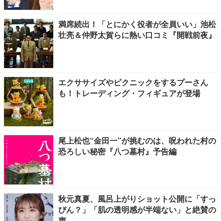
満席続出！「とにかく役者が全員いい」池松
壮亮＆仲野太賀らに熱い口コミ『開戦前夜』
エクササイズやピクニックをするプーさん
も！トレーディング・フィギュアが登場
尾上松也“金田一”が挑むのは、呪われた村の
恐ろしい秘密『八つ墓村』予告編
秋元真夏、風呂上がりショット公開に「すっ
ぴん？」「肌の透明感が半端ない」と絶賛の
声