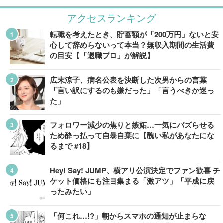
アクセスランキング
転職を考えたとき、貯蓄額が「200万円」ないと安
心して辞めらないって本当？無収入期間の生活費
の目安【「退職プロ」が解説】
広末涼子、病名公表を決断した次男からの言葉
「言い訳にするのも嫌だった」「言うべきか迷っ
た」
フォロワー減少の焦りと嫉妬…一気にバズらせる
ため酔っ払って自暴自棄に【醜い私があなたにな
るまで #18】
Hey! Say! JUMP、横アリ公演決定でファン歓喜 チ
ケット価格にも注目集まる「激アツ」「平成に戻
ったみたい」
「何これ…!?」朝からスマホの通知が止まらな