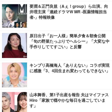
要潤＆正門良規（Aぇ！group）ら出演、向
井理主演「連続ドラマW MR -医薬情報担当
者-」特報映像
原日出子「お一人様」簡単夕食＆朝食公開
「旬の野菜たっぷりでヘルシー」「大変な中
手作りしててすごい」と反響
キンプリ高橋海人「ありえない」コラボ実現
に感激「3、4回生まれ変わってもできない」
山本舞香、第1子出産を報告 夫はマイファス
Hiro「家族で穏やかな毎日を過ごしていま
す」