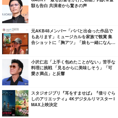
額も告白 共演者から驚きの声
元AKB48メンバー「パパと出会った作品で
もあります」ミュージカルを家族で観賞 集
合ショットに「胸アツ」「娘も一緒になんて
感慨深い」の声
小沢仁志「上手く包めたことがない」苦手な
料理に挑戦 「見るからに美味しそう」「可
愛さ満点」と反響
スタジオジブリ『耳をすませば』『借りぐら
しのアリエッティ』4Kデジタルリマスター I
MAX上映決定