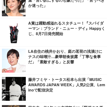
葉「言い訳にするのも嫌だった」「言うべき
か迷った」
A賞は躍動感溢れるスタチュー！『スパイダ
ーマン：ブランド・ニュー・デイ』Happyく
じ、8月7日発売開始
LA在住の桃井かおり、庭の茗荷の浅漬けに
ナスの味噌汁…豪華朝食披露「丁寧な食事
だ」「素敵すぎる」と反響
藤井フミヤ・トータス松本ら出演「MUSIC
AWARDS JAPAN WEEK」人気2公演、Lem
inoで配信決定