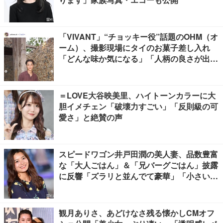
「VIVANT」“チョッキー役”話題のOHM（オ
ーム）、撮影現場にタイのお菓子差し入れ
「どんな味か気になる」「人柄の良さが出て
る」
＝LOVE大谷映美里、ハイトーンカラーに大
胆イメチェン「破壊力すごい」「反則級の可
愛さ」と絶賛の声
スピードワゴン井戸田潤の美人妻、品数豊富
な「大人ごはん」＆「兄バーグごはん」披露
に反響「ズラリと並んでて豪華」「小さい海
苔巻きがかわいい」
観月ありさ、あどけなさ残る懐かしCMオフ