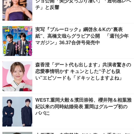
ショ公開「美少女っぷり凄い」「透明感レベ
チ」と反響
実写『ブルーロック』綱啓永＆Kの“裏表
紙”、高橋文哉らグラビア公開 「週刊少年
マガジン」36.37合併号発売中
森香澄「デート代も出します」共演者驚きの
恋愛事情明かす キュンとした“子ども扱
い”エピソードも「ドキッとしますよね」
WEST.重岡大毅＆濱田崇裕、櫻井翔＆相葉雅
紀以来の同時結婚発表 重岡はグループ初の
パパに