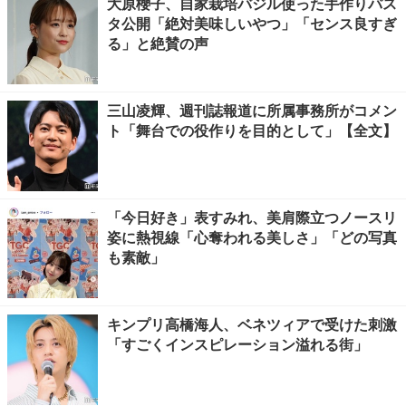
大原櫻子、自家栽培バジル使った手作りパス
タ公開「絶対美味しいやつ」「センス良すぎ
る」と絶賛の声
三山凌輝、週刊誌報道に所属事務所がコメン
ト「舞台での役作りを目的として」【全文】
「今日好き」表すみれ、美肩際立つノースリ
姿に熱視線「心奪われる美しさ」「どの写真
も素敵」
キンプリ高橋海人、ベネツィアで受けた刺激
「すごくインスピレーション溢れる街」