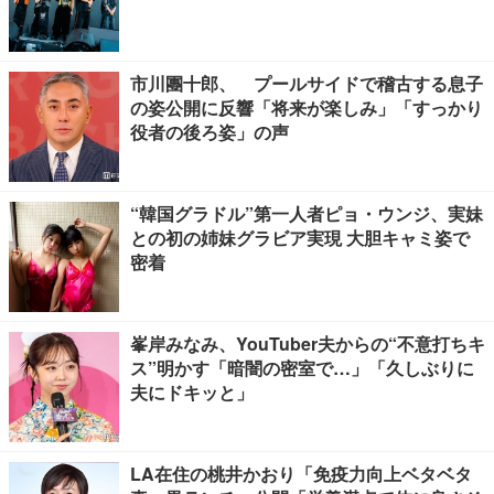
市川團十郎、 プールサイドで稽古する息子
の姿公開に反響「将来が楽しみ」「すっかり
役者の後ろ姿」の声
“韓国グラドル”第一人者ピョ・ウンジ、実妹
との初の姉妹グラビア実現 大胆キャミ姿で
密着
峯岸みなみ、YouTuber夫からの“不意打ちキ
ス”明かす「暗闇の密室で…」「久しぶりに
夫にドキッと」
LA在住の桃井かおり「免疫力向上ベタベタ