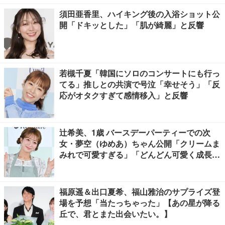
須田亜香里、ハイキング後の入浴ショット公
開「ドキッとした」「肌が綺麗」と反響
若槻千夏「韓国にソロのコンサートにも行っ
てる」推しとの共演で号泣「幸せそう」「反
応がオタクすぎて感情移入」と反響
辻希美、1歳 バースデーパーティーでの次
女・夢空（ゆめあ）ちゃん公開「クリームま
みれで可愛すぎる」「どんどん可愛く成長し
てる」と反響
福原遥＆出口夏希、福山雅治のサプライズ登
場を予想「当たっちゃった」【あの星が降る
丘で、君とまた出会いたい。】