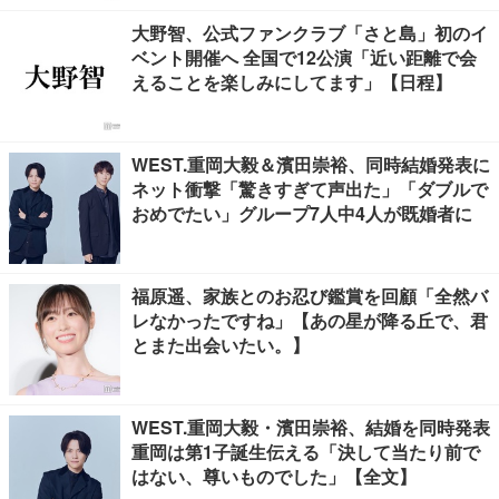
大野智、公式ファンクラブ「さと島」初のイ
ベント開催へ 全国で12公演「近い距離で会
えることを楽しみにしてます」【日程】
WEST.重岡大毅＆濱田崇裕、同時結婚発表に
ネット衝撃「驚きすぎて声出た」「ダブルで
おめでたい」グループ7人中4人が既婚者に
福原遥、家族とのお忍び鑑賞を回顧「全然バ
レなかったですね」【あの星が降る丘で、君
とまた出会いたい。】
WEST.重岡大毅・濱田崇裕、結婚を同時発表
重岡は第1子誕生伝える「決して当たり前で
はない、尊いものでした」【全文】