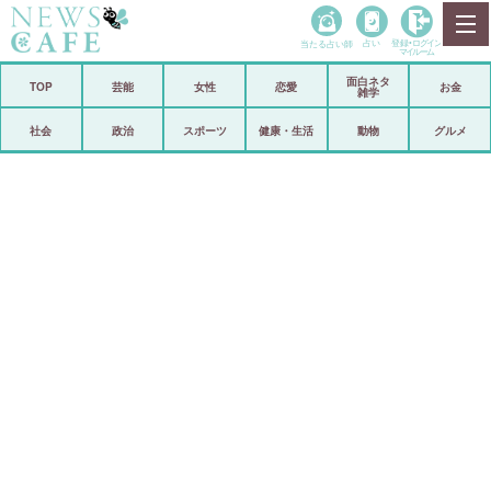
当たる占い師
占い
登録•
ログイン
マイルーム
面白ネタ
ホーム
TOP
芸能
女性
恋愛
お金
雑学
社会
政治
社会
政治
スポーツ
健康・生活
動物
グルメ
経済
海外
芸能
スポーツ
恋愛
ビックリ
コメントポスト
アリ／ナシ
リリース
ショップ
登録・ログイン/マイルーム