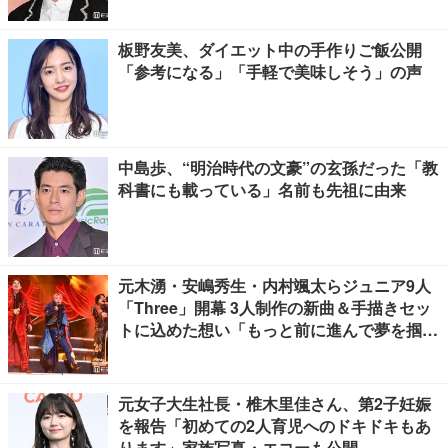
板野友美、ダイエット中の手作りご飯公開
「参考になる」「手軽で美味しそう」の声
中島歩、“明治時代の文豪”の玄孫だった「教
科書にも載っている」名前も先祖に由来
元木湧・安嶋秀生・内村颯太らジュニア9人
「Three」開幕 3人制作の新曲＆手描きセッ
トに込めた想い「もっと前に進んで夢を掴み
たい」【ゲネプロレポ】
元女子大生社長・椎木里佳さん、第2子妊娠
を報告「初めての2人育児へのドキドキもあ
ります」家族写真・エコーも公開