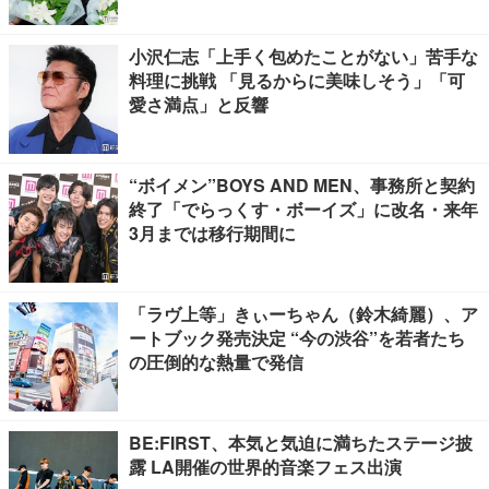
小沢仁志「上手く包めたことがない」苦手な
料理に挑戦 「見るからに美味しそう」「可
愛さ満点」と反響
“ボイメン”BOYS AND MEN、事務所と契約
終了「でらっくす・ボーイズ」に改名・来年
3月までは移行期間に
「ラヴ上等」きぃーちゃん（鈴木綺麗）、ア
ートブック発売決定 “今の渋谷”を若者たち
の圧倒的な熱量で発信
BE:FIRST、本気と気迫に満ちたステージ披
露 LA開催の世界的音楽フェス出演