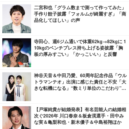
二宮和也「グラム数まで測って作ってみた」
手作り餃子披露「フォルムが綺麗すぎ」「商
品化してほしい」の声
寺田心、週6ジム通いで体重62kg→82kgに 1
10kgのベンチプレス持ち上げる姿披露「胸
板の厚みすごい」「かっこいい」と反響
神谷天音＆中田乃愛、60周年記念作品「ウル
トラマンテオ」出演に感じた責任と不安「大
きな転機になる」“数ミリ単位のこだわり”特
撮技術に圧倒【インタビュー】
【戸塚純貴が結婚発表】有名芸能人の結婚相
次ぐ2026年 川口春奈＆板倉滉選手・田中み
な実＆亀梨和也・新木優子＆中島裕翔ほか