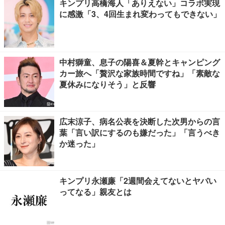
キンプリ高橋海人「ありえない」コラボ実現
に感激「3、4回生まれ変わってもできない」
中村獅童、息子の陽喜＆夏幹とキャンピング
カー旅へ「贅沢な家族時間ですね」「素敵な
夏休みになりそう」と反響
広末涼子、病名公表を決断した次男からの言
葉「言い訳にするのも嫌だった」「言うべき
か迷った」
キンプリ永瀬廉「2週間会えてないとヤバい
ってなる」親友とは