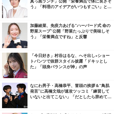
真っ黒ランチ」公開「栄養満点で体に良さそ
う」「料理のアイデアがいつもすごい」と反
響
加藤綾菜、免疫力あげる“ハーバード式 命の
野菜スープ”公開「野菜たっぷりで美味しそ
う」「栄養満点ですね」と反響
「今日好き」村谷はるな、へそ出し×ショー
トパンツで抜群スタイル披露「ドキッとし
た」「頭身バランスが神」の声
なにわ男子・高橋恭平、冒頭の挨拶＆“鳥肌
発言”に高橋文哉が速攻ツッコミ「練習して
いないと出てこない」「だとしたら辞めてく
ださい」【ブルーロック】