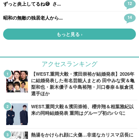
アクセスランキング
【WEST.重岡大毅・濱田崇裕が結婚発表】2026年
に結婚発表した有名芸能人まとめ 田中みな実＆亀
梨和也・新木優子＆中島裕翔・川口春奈＆板倉滉
選手ほか
WEST.重岡大毅＆濱田崇裕、櫻井翔＆相葉雅紀以
来の同時結婚発表 重岡はグループ初のパパに
熱湯をかけられ顔に火傷…非道なカリスマ店長に