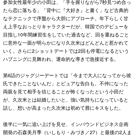
参加女性最年少の小田は、「手を握りながら7秒見つめ合っ
たら恋に落ちる」「背中に『大好き』と書く」など古典的
なテクニックで序盤から大胆にアプローチ。年下らしく甘
え上手なおっとりキャラクターだが、韓国でのデビューを
目指し10年間練習生をしていた過去など、回を重ねるごと
に意外な一面が明らかになり久次米はどんどんと惹かれて
いく。さらに2ショットデートでは2回も停電になるという
ハプニングに見舞われ、運命的な導きで急接近する。
第6話のジャグジーデートでは「今まで大人になってから彼
氏できたことないんだ」とピュアな告白も。不仲になった
両親を見て相手を信じることが怖くなったという小田だ
が、久次米とは結婚したいと、強い気持ちになっていると
話し、想いが高まった久次米は初めて唇にキスをした。
後半に一気に追い上げを見せ、インバウンドビジネス企画
開発の石森美月季（いしもり・みづき／27）と最後の2人ま