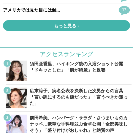
アクセスランキング
須田亜香里、ハイキング後の入浴ショット公開
「ドキッとした」「肌が綺麗」と反響
広末涼子、病名公表を決断した次男からの言葉
「言い訳にするのも嫌だった」「言うべきか迷っ
た」
前田希美、ハンバーグ・サラダ・さつまいものカ
ナッペ…豪華な手料理並ぶ食卓公開「全部美味し
そう」「盛り付けがおしゃれ」と絶賛の声