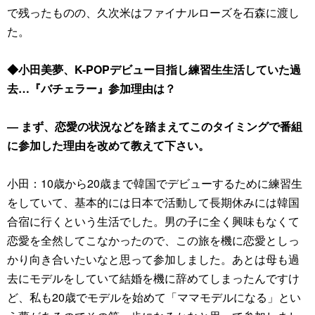
で残ったものの、久次米はファイナルローズを石森に渡し
た。
◆小田美夢、K-POPデビュー目指し練習生生活していた過
去…『バチェラー』参加理由は？
― まず、恋愛の状況などを踏まえてこのタイミングで番組
に参加した理由を改めて教えて下さい。
小田：10歳から20歳まで韓国でデビューするために練習生
をしていて、基本的には日本で活動して長期休みには韓国
合宿に行くという生活でした。男の子に全く興味もなくて
恋愛を全然してこなかったので、この旅を機に恋愛としっ
かり向き合いたいなと思って参加しました。あとは母も過
去にモデルをしていて結婚を機に辞めてしまったんですけ
ど、私も20歳でモデルを始めて「ママモデルになる」とい