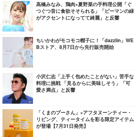
高橋みなみ、鶏肉×夏野菜の手料理公開「ぐ
つぐつ音に食欲そそられる」「ピーマンの緑
がアクセントになってて綺麗」と反響
ちいかわがモコモコ帽子に！「dazzlin」WE
Bストア、8月7日から先行販売開始
小沢仁志「上手く包めたことがない」苦手な
料理に挑戦 「見るからに美味しそう」「可
愛さ満点」と反響
「くまのプーさん」×アフタヌーンティー・
リビング、ティータイムを彩る限定アイテム
が登場【7月31日発売】