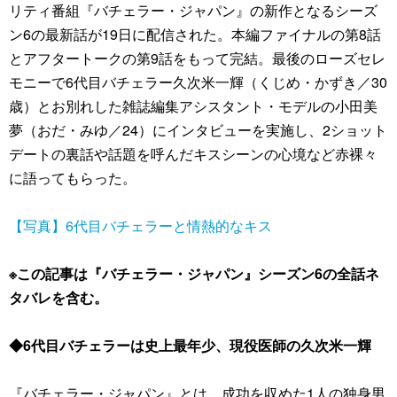
リティ番組『バチェラー・ジャパン』の新作となるシーズ
ン6の最新話が19日に配信された。本編ファイナルの第8話
とアフタートークの第9話をもって完結。最後のローズセレ
モニーで6代目バチェラー久次米一輝（くじめ・かずき／30
歳）とお別れした雑誌編集アシスタント・モデルの小田美
夢（おだ・みゆ／24）にインタビューを実施し、2ショット
デートの裏話や話題を呼んだキスシーンの心境など赤裸々
に語ってもらった。
【写真】6代目バチェラーと情熱的なキス
※この記事は『バチェラー・ジャパン』シーズン6の全話ネ
タバレを含む。
◆6代目バチェラーは史上最年少、現役医師の久次米一輝
『バチェラー・ジャパン』とは、成功を収めた1人の独身男