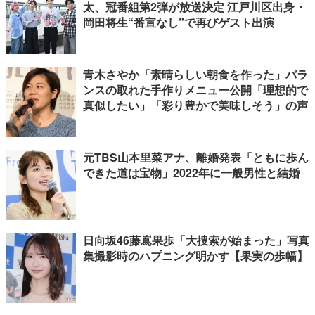
太、冠番組第2弾が放送決定 江戸川区出身・
岡田将生“番宣なし”で再びゲスト出演
青木さやか「素晴らしい朝食を作った」バラ
ンスの取れた手作りメニュー公開「理想的で
真似したい」「彩り豊かで美味しそう」の声
元TBS山本里菜アナ、離婚発表「ともに歩ん
できた道は宝物」2022年に一般男性と結婚
日向坂46藤嶌果歩「大捜索が始まった」写真
集撮影時のハプニング明かす【果実の歩幅】