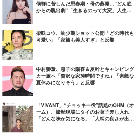
候群に苦しんだ思春期・母の蒸発…“どん底
からの脱出劇”「生きるのって大変」人生変
えた言葉とは【インタビュー連載Vol.1】
柴咲コウ、幼少期ショット公開「どの時代も
可愛い」「家族も美人すぎ」と反響
中村獅童、息子の陽喜＆夏幹とキャンピング
カー旅へ「贅沢な家族時間ですね」「素敵な
夏休みになりそう」と反響
「VIVANT」“チョッキー役”話題のOHM（オ
ーム）、撮影現場にタイのお菓子差し入れ
「どんな味か気になる」「人柄の良さが出て
る」