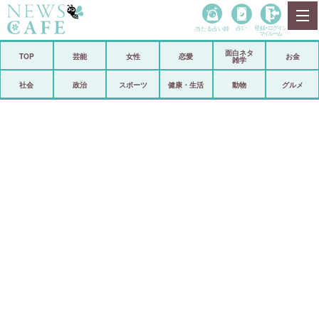
当たる占い師
占い
登録•
ログイン
マイルーム
面白ネタ
ホーム
TOP
芸能
女性
恋愛
お金
雑学
社会
政治
社会
政治
スポーツ
健康・生活
動物
グルメ
経済
海外
芸能
スポーツ
恋愛
ビックリ
コメントポスト
アリ／ナシ
リリース
ショップ
登録・ログイン/マイルーム