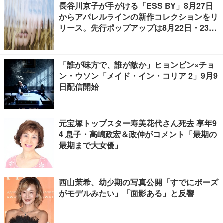
長谷川京子が手がける「ESS BY」8月27日
からアパレルラインの新作コレクションをリ
リース。先行ポップアップは8月22日・23日
開催
「誰が味方で、誰が敵か」ヒョンビン×チョ
ン・ウソン「メイド・イン・コリア 2」9月9
日配信開始
元宝塚トップスター寿美花代さん死去 享年9
4 息子・高嶋政宏＆政伸がコメント「最期の
最期まで大女優」
西山茉希、幼少期の写真公開「すでにポーズ
がモデルみたい」「面影ある」と反響