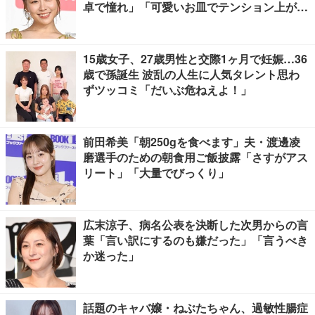
卓で憧れ」「可愛いお皿でテンション上が
る」の声
15歳女子、27歳男性と交際1ヶ月で妊娠…36
歳で孫誕生 波乱の人生に人気タレント思わ
ずツッコミ「だいぶ危ねえよ！」
前田希美「朝250gを食べます」夫・渡邊凌
磨選手のための朝食用ご飯披露「さすがアス
リート」「大量でびっくり」
広末涼子、病名公表を決断した次男からの言
葉「言い訳にするのも嫌だった」「言うべき
か迷った」
話題のキャバ嬢・ねぶたちゃん、過敏性腸症