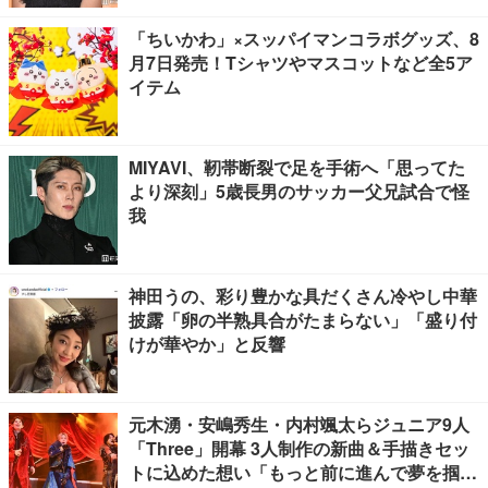
「ちいかわ」×スッパイマンコラボグッズ、8
月7日発売！Tシャツやマスコットなど全5ア
イテム
MIYAVI、靭帯断裂で足を手術へ「思ってた
より深刻」5歳長男のサッカー父兄試合で怪
我
神田うの、彩り豊かな具だくさん冷やし中華
披露「卵の半熟具合がたまらない」「盛り付
けが華やか」と反響
元木湧・安嶋秀生・内村颯太らジュニア9人
「Three」開幕 3人制作の新曲＆手描きセッ
トに込めた想い「もっと前に進んで夢を掴み