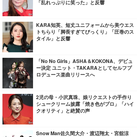
「乱れっぷりに笑った」と反響
KARA知英、短丈ユニフォームから美ウエス
トちらり「脚長すぎてびっくり」「圧巻のス
タイル」と反響
「No No Girls」ASHA＆KOKONA、デビュ
ー決定 ユニット・TAKARAとしてセルフプ
ロデュース楽曲リリースへ
2児の母・小沢真珠、娘リクエストの手作り
シュークリーム披露「焼き色がプロ」「ハイ
クオリティ」と絶賛の声
Snow Man佐久間大介・渡辺翔太・宮舘涼