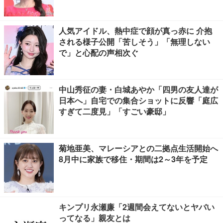
人気アイドル、熱中症で顔が真っ赤に 介抱
される様子公開「苦しそう」「無理しない
で」と心配の声相次ぐ
中山秀征の妻・白城あやか「四男の友人達が
日本へ」自宅での集合ショットに反響「庭広
すぎて二度見」「すごい豪邸」
菊地亜美、マレーシアとの二拠点生活開始へ
8月中に家族で移住・期間は2～3年を予定
キンプリ永瀬廉「2週間会えてないとヤバい
ってなる」親友とは