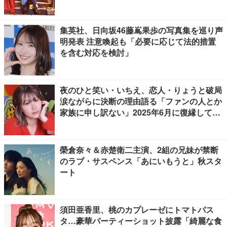
たい」【ゲネプロレポ】
集英社、日向坂46藤嶌果歩の写真集を巡り声
明発表 注意喚起も「必要に応じて法的措置
を含む対応を検討」
夜のひと笑い・いちえ、恋人・りょうと破局
涙ながらに決断の理由語る「ファンの人とか
家族に申し訳ない」2025年6月に復縁してい
た
榮倉奈々＆赤楚衛二主演、2組の兄妹が禁断
のラブ・サスペンス「あにいもうと」秋スタ
ート
須田亜香里、桃のカプレーゼにトマトパス
タ…豪華パーティーショット披露「綺麗な食