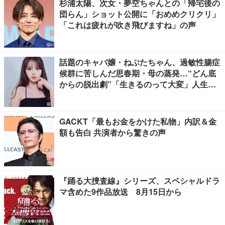
杉浦太陽、次女・夢空ちゃんとの「帰宅後の
団らん」ショット公開に「おめめクリクリ」
「これは疲れが吹き飛びますね」の声
話題のキャバ嬢・ねぶたちゃん、過敏性腸症
候群に苦しんだ思春期・母の蒸発…“どん底
からの脱出劇”「生きるのって大変」人生変
えた言葉とは【インタビュー連載Vol.1】
GACKT「最もお金をかけた私物」内訳＆金
額も告白 共演者から驚きの声
『踊る大捜査線』シリーズ、スペシャルドラ
マ含めた9作品放送 8月15日から