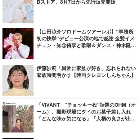
Bストア、8月7日から先行販売開始
【山田涼介ソロドームツアーレポ】“事務所
初の快挙”デビュー公演の地で感謝 金髪イメ
チェン・知念侑李と歌唱＆ダンス・神木隆之
介の声…サプライズ満載
伊藤沙莉「異常に家族が好き」忘れられない
家族時間明かす【映画クレヨンしんちゃん】
「VIVANT」“チョッキー役”話題のOHM（オ
ーム）、撮影現場にタイのお菓子差し入れ
「どんな味か気になる」「人柄の良さが出て
る」