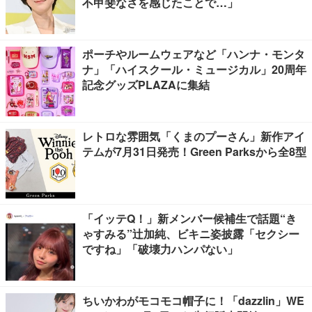
不甲斐なさを感じたことで…」
ポーチやルームウェアなど「ハンナ・モンタ
ナ」「ハイスクール・ミュージカル」20周年
記念グッズPLAZAに集結
レトロな雰囲気「くまのプーさん」新作アイ
テムが7月31日発売！Green Parksから全8型
「イッテQ！」新メンバー候補生で話題“き
ゃすみる”辻加純、ビキニ姿披露「セクシー
ですね」「破壊力ハンパない」
ちいかわがモコモコ帽子に！「dazzlin」WE