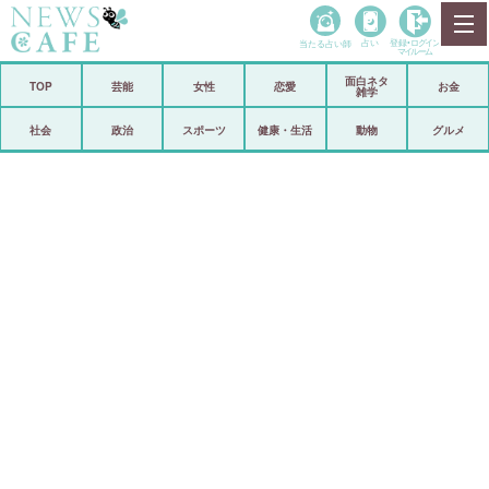
当たる占い師
占い
登録•
ログイン
マイルーム
面白ネタ
ホーム
TOP
芸能
女性
恋愛
お金
雑学
社会
政治
社会
政治
スポーツ
健康・生活
動物
グルメ
経済
海外
芸能
スポーツ
恋愛
ビックリ
コメントポスト
アリ／ナシ
リリース
ショップ
登録・ログイン/マイルーム