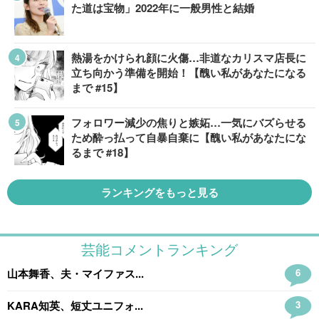
た道は宝物」2022年に一般男性と結婚
熱湯をかけられ顔に火傷…非道なカリスマ店長に
立ち向かう準備を開始！【醜い私があなたになる
まで #15】
フォロワー減少の焦りと嫉妬…一気にバズらせる
ため酔っ払って自暴自棄に【醜い私があなたにな
るまで #18】
ランキングをもっと見る