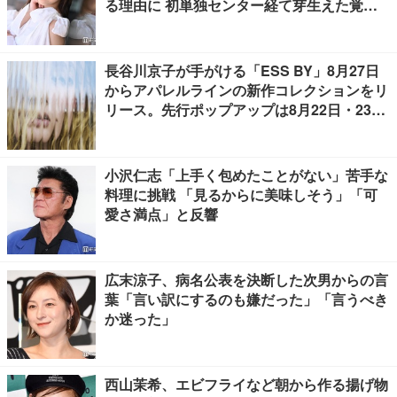
る理由に 初単独センター経て芽生えた覚悟
も【「果実の歩幅」インタビュー】
長谷川京子が手がける「ESS BY」8月27日
からアパレルラインの新作コレクションをリ
リース。先行ポップアップは8月22日・23日
開催
小沢仁志「上手く包めたことがない」苦手な
料理に挑戦 「見るからに美味しそう」「可
愛さ満点」と反響
広末涼子、病名公表を決断した次男からの言
葉「言い訳にするのも嫌だった」「言うべき
か迷った」
西山茉希、エビフライなど朝から作る揚げ物