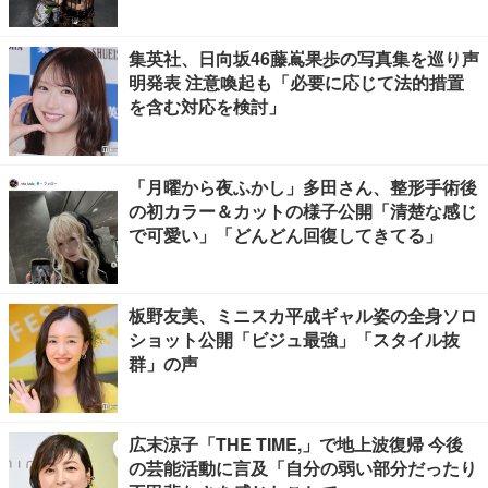
集英社、日向坂46藤嶌果歩の写真集を巡り声
明発表 注意喚起も「必要に応じて法的措置
を含む対応を検討」
「月曜から夜ふかし」多田さん、整形手術後
の初カラー＆カットの様子公開「清楚な感じ
で可愛い」「どんどん回復してきてる」
板野友美、ミニスカ平成ギャル姿の全身ソロ
ショット公開「ビジュ最強」「スタイル抜
群」の声
広末涼子「THE TIME,」で地上波復帰 今後
の芸能活動に言及「自分の弱い部分だったり