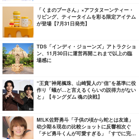
「くまのプーさん」×アフタヌーンティー・
リビング、ティータイムを彩る限定アイテム
が登場【7月31日発売】
TDS「インディ・ジョーンズ」アトラクショ
ン、11月30日に運営再開これまで以上の臨
場感に
“王賁”神尾楓珠、山崎賢人の“信”を基準に役
作り「蟻が…と言えるくらいの説得力がない
と」【キングダム 魂の決戦】
M!LK佐野勇斗「子供の頃から蛇とは友達」
幼少期＆現在の比較ショットに反響相次ぐ
「チビ勇斗くんが可愛すぎる」「すでに完成