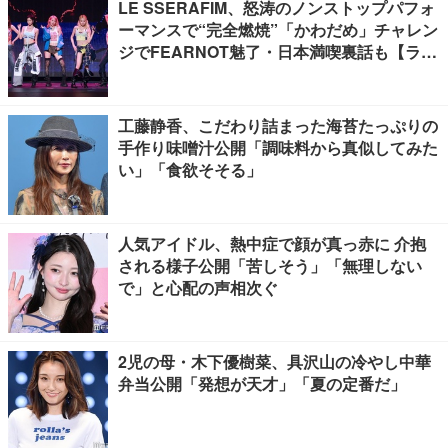
LE SSERAFIM、怒涛のノンストップパフォ
ーマンスで“完全燃焼”「かわだめ」チャレン
ジでFEARNOT魅了・日本満喫裏話も【ライ
ブレポート】
工藤静香、こだわり詰まった海苔たっぷりの
手作り味噌汁公開「調味料から真似してみた
い」「食欲そそる」
人気アイドル、熱中症で顔が真っ赤に 介抱
される様子公開「苦しそう」「無理しない
で」と心配の声相次ぐ
2児の母・木下優樹菜、具沢山の冷やし中華
弁当公開「発想が天才」「夏の定番だ」