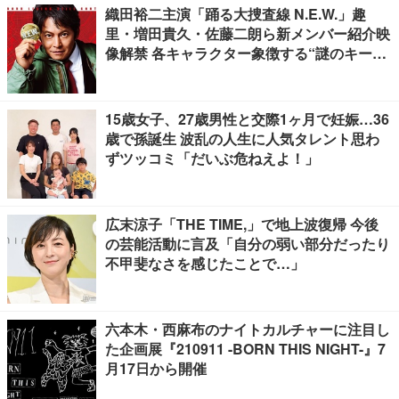
織田裕二主演「踊る大捜査線 N.E.W.」趣
里・増田貴久・佐藤二朗ら新メンバー紹介映
像解禁 各キャラクター象徴する“謎のキーワ
ード”も
15歳女子、27歳男性と交際1ヶ月で妊娠…36
歳で孫誕生 波乱の人生に人気タレント思わ
ずツッコミ「だいぶ危ねえよ！」
広末涼子「THE TIME,」で地上波復帰 今後
の芸能活動に言及「自分の弱い部分だったり
不甲斐なさを感じたことで…」
六本木・西麻布のナイトカルチャーに注目し
た企画展『210911 -BORN THIS NIGHT-』7
月17日から開催