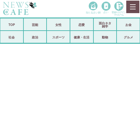
当たる占い師
占い
登録•
ログイン
マイルーム
面白ネタ
ホーム
TOP
芸能
女性
恋愛
お金
雑学
社会
政治
社会
政治
スポーツ
健康・生活
動物
グルメ
経済
海外
芸能
スポーツ
恋愛
ビックリ
コメントポスト
アリ／ナシ
リリース
ショップ
登録・ログイン/マイルーム