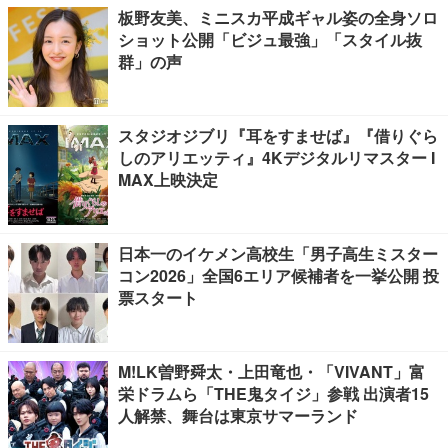
板野友美、ミニスカ平成ギャル姿の全身ソロ
ショット公開「ビジュ最強」「スタイル抜
群」の声
スタジオジブリ『耳をすませば』『借りぐら
しのアリエッティ』4Kデジタルリマスター I
MAX上映決定
日本一のイケメン高校生「男子高生ミスター
コン2026」全国6エリア候補者を一挙公開 投
票スタート
M!LK曽野舜太・上田竜也・「VIVANT」富
栄ドラムら「THE鬼タイジ」参戦 出演者15
人解禁、舞台は東京サマーランド