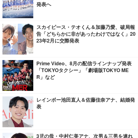
発表へ
スカイピース・テオくん＆加藤乃愛、破局報
告「どちらかに非があったわけではなく」20
23年2月に交際発表
Prime Video、8月の配信ラインナップ発表
「TOKYOタクシー」「劇場版TOKYO ME
R」など
レインボー池田直人＆佐藤佳奈アナ、結婚発
表
3児の母・中村仁美アナ、次男＆三男を連れ