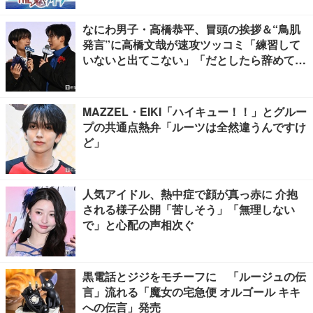
なにわ男子・高橋恭平、冒頭の挨拶＆“鳥肌
発言”に高橋文哉が速攻ツッコミ「練習して
いないと出てこない」「だとしたら辞めてく
ださい」【ブルーロック】
MAZZEL・EIKI「ハイキュー！！」とグルー
プの共通点熱弁「ルーツは全然違うんですけ
ど」
人気アイドル、熱中症で顔が真っ赤に 介抱
される様子公開「苦しそう」「無理しない
で」と心配の声相次ぐ
黒電話とジジをモチーフに 「ルージュの伝
言」流れる「魔女の宅急便 オルゴール キキ
への伝言」発売