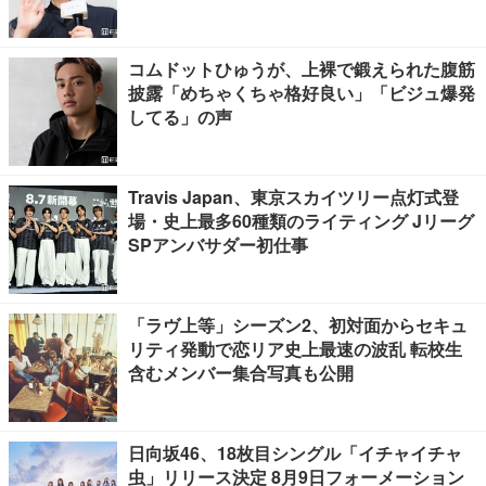
コムドットひゅうが、上裸で鍛えられた腹筋
披露「めちゃくちゃ格好良い」「ビジュ爆発
してる」の声
Travis Japan、東京スカイツリー点灯式登
場・史上最多60種類のライティング Jリーグ
SPアンバサダー初仕事
「ラヴ上等」シーズン2、初対面からセキュ
リティ発動で恋リア史上最速の波乱 転校生
含むメンバー集合写真も公開
日向坂46、18枚目シングル「イチャイチャ
虫」リリース決定 8月9日フォーメーション