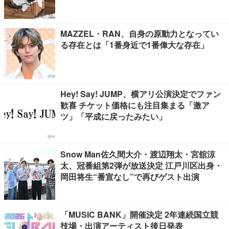
MAZZEL・RAN、自身の原動力となってい
る存在とは「1番身近で1番偉大な存在」
Hey! Say! JUMP、横アリ公演決定でファン
歓喜 チケット価格にも注目集まる「激ア
ツ」「平成に戻ったみたい」
Snow Man佐久間大介・渡辺翔太・宮舘涼
太、冠番組第2弾が放送決定 江戸川区出身・
岡田将生“番宣なし”で再びゲスト出演
「MUSIC BANK」開催決定 2年連続国立競
技場・出演アーティスト後日発表