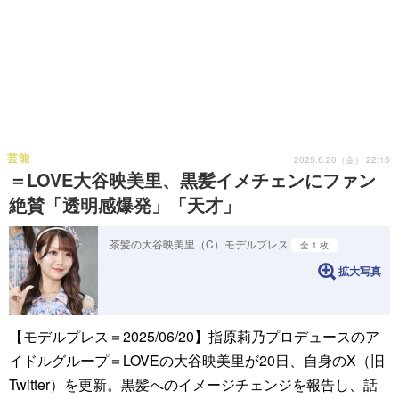
芸能
2025.6.20（金） 22:15
＝LOVE大谷映美里、黒髪イメチェンにファン
絶賛「透明感爆発」「天才」
茶髪の大谷映美里（C）モデルプレス
全 1 枚
拡大写真
【モデルプレス＝2025/06/20】指原莉乃プロデュースのア
イドルグループ＝LOVEの大谷映美里が20日、自身のX（旧
Twitter）を更新。黒髪へのイメージチェンジを報告し、話