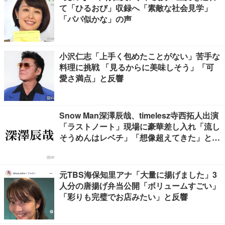
て「ひるおび」収録へ「素敵な社会見学」
「パパ似かな」の声
小沢仁志「上手く包めたことがない」苦手な
料理に挑戦 「見るからに美味しそう」「可
愛さ満点」と反響
Snow Man深澤辰哉、timelesz寺西拓人出演
「ラストノート」現場に豪華差し入れ「流し
そうめんはレベチ」「想像超えてきた」と絶
賛の声
元TBS海保知里アナ「大量に揚げました」3
人分の唐揚げ弁当公開「ボリュームすごい」
「彩りも完璧でお店みたい」と反響