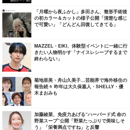
「月曜から夜ふかし」多田さん、整形手術後
の初カラー＆カットの様子公開「清楚な感じ
で可愛い」「どんどん回復してきてる」
MAZZEL・EIKI、体験型イベントに一緒に行
きたい人物明かす「ナイスレシーブするまで
終わらない」
菊地亜美・舟山久美子…芸能界で海外移住の
報告続々 昨年は大久保嘉人・SHELLY・優
木まおみも
加藤綾菜、免疫力あげる“ハーバード式 命の
野菜スープ”公開「野菜たっぷりで美味しそ
う」「栄養満点ですね」と反響