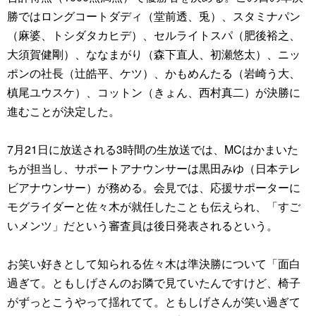
勝ではロングコートダディ（堂前透、兎）、スタミナパン
（麻婆、トシダタカヒデ）、セルライトスパ（肥後裕之、
大須賀健剛）、ななまがり（森下直人、初瀬悠太）、ニッ
ポンの社長（辻皓平、ケツ）、かもめんたる（岩崎う大、
槙尾ユウスケ）、コットン（きょん、西村真二）が決勝に
進むことが決定した。
7月21日に放送される3時間の生放送では、MCはかまいた
ちが担当し、サポートアナウンサーは黒田みゆ（日本テレ
ビアナウンサー）が務める。会見では、応援サポーターに
モグライダーと佐々木が就任したことも伝えられ、「すご
いメンツ」だという審査員は後日発表されるという。
お笑い好きとして知られる佐々木は準決勝について「面白
過ぎて。ともしげさんのお隣で見ていたんですけど、椅子
がずっとこうやって揺れてて。ともしげさんが笑い過ぎて