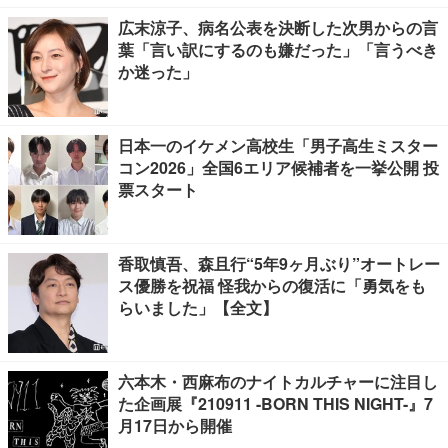
広末涼子、病名公表を決断した次男からの言
葉「言い訳にするのも嫌だった」「言うべき
か迷った」
日本一のイケメン高校生「男子高生ミスター
コン2026」全国6エリア候補者を一挙公開 投
票スタート
香取慎吾、森且行“5年9ヶ月ぶり”オートレー
ス優勝を祝福 怪我からの復活に「勇気をも
らいました」【全文】
六本木・西麻布のナイトカルチャーに注目し
た企画展『210911 -BORN THIS NIGHT-』7
月17日から開催