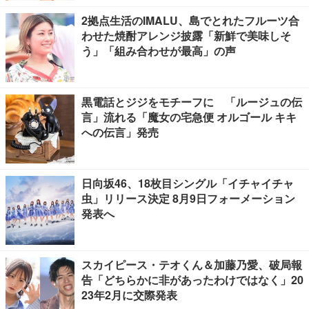
2拠点生活のIMALU、島でとれたフルーツ合
わせた焼酎アレンジ披露「新鮮で美味しそ
う」「組み合わせが最高」の声
黒電話とジジをモチーフに 「ルージュの伝
言」流れる「魔女の宅急便 オルゴール キキ
への伝言」発売
日向坂46、18枚目シングル「イチャイチャ
虫」リリース決定 8月9日フォーメーション
発表へ
スカイピース・テオくん＆加藤乃愛、破局報
告「どちらかに非があったわけではなく」20
23年2月に交際発表