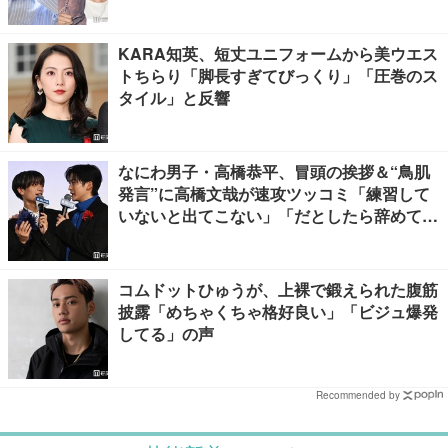
KARA知英、短丈ユニフォームから美ウエス
トちらり「脚長すぎてびっくり」「圧巻のス
タイル」と反響
なにわ男子・高橋恭平、冒頭の挨拶＆“鳥肌
発言”に高橋文哉が速攻ツッコミ「練習して
いないと出てこない」「だとしたら辞めてく
ださい」【ブルーロック】
コムドットひゅうが、上裸で鍛えられた腹筋
披露「めちゃくちゃ格好良い」「ビジュ爆発
してる」の声
Recommended by