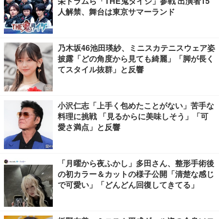
栄ドラムら「THE鬼タイジ」参戦 出演者15
人解禁、舞台は東京サマーランド
乃木坂46池田瑛紗、ミニスカテニスウェア姿
披露「どの角度から見ても綺麗」「脚が長く
てスタイル抜群」と反響
小沢仁志「上手く包めたことがない」苦手な
料理に挑戦 「見るからに美味しそう」「可
愛さ満点」と反響
「月曜から夜ふかし」多田さん、整形手術後
の初カラー＆カットの様子公開「清楚な感じ
で可愛い」「どんどん回復してきてる」