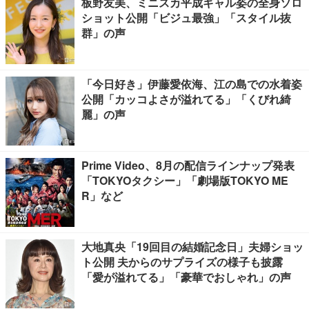
板野友美、ミニスカ平成ギャル姿の全身ソロ
ショット公開「ビジュ最強」「スタイル抜
群」の声
「今日好き」伊藤愛依海、江の島での水着姿
公開「カッコよさが溢れてる」「くびれ綺
麗」の声
Prime Video、8月の配信ラインナップ発表
「TOKYOタクシー」「劇場版TOKYO ME
R」など
大地真央「19回目の結婚記念日」夫婦ショッ
ト公開 夫からのサプライズの様子も披露
「愛が溢れてる」「豪華でおしゃれ」の声