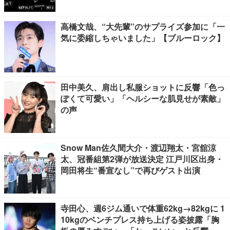
高橋文哉、“大先輩”のサプライズ参加に「一
気に委縮しちゃいました」【ブルーロック】
田中美久、肩出し私服ショットに反響「色っ
ぽくて可愛い」「ヘルシーな肌見せが素敵」
の声
Snow Man佐久間大介・渡辺翔太・宮舘涼
太、冠番組第2弾が放送決定 江戸川区出身・
岡田将生“番宣なし”で再びゲスト出演
寺田心、週6ジム通いで体重62kg→82kgに 1
10kgのベンチプレス持ち上げる姿披露「胸