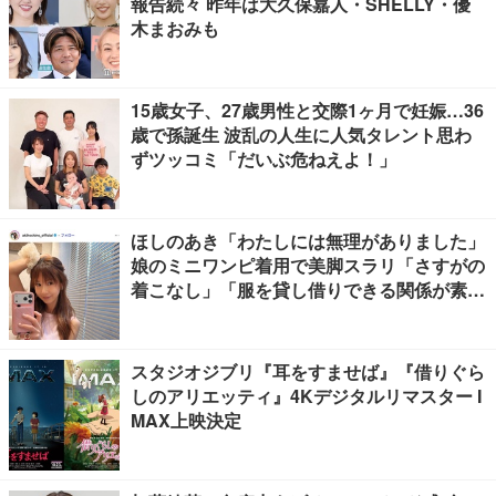
報告続々 昨年は大久保嘉人・SHELLY・優
木まおみも
15歳女子、27歳男性と交際1ヶ月で妊娠…36
歳で孫誕生 波乱の人生に人気タレント思わ
ずツッコミ「だいぶ危ねえよ！」
ほしのあき「わたしには無理がありました」
娘のミニワンピ着用で美脚スラリ「さすがの
着こなし」「服を貸し借りできる関係が素
敵」と反響
スタジオジブリ『耳をすませば』『借りぐら
しのアリエッティ』4Kデジタルリマスター I
MAX上映決定