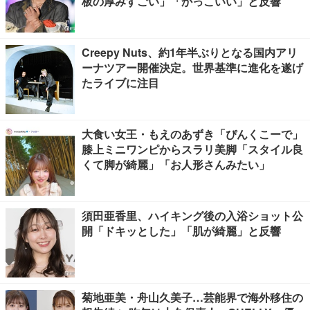
板の厚みすごい」「かっこいい」と反響
Creepy Nuts、約1年半ぶりとなる国内アリ
ーナツアー開催決定。世界基準に進化を遂げ
たライブに注目
大食い女王・もえのあずき「ぴんくこーで」
膝上ミニワンピからスラリ美脚「スタイル良
くて脚が綺麗」「お人形さんみたい」
須田亜香里、ハイキング後の入浴ショット公
開「ドキッとした」「肌が綺麗」と反響
菊地亜美・舟山久美子…芸能界で海外移住の