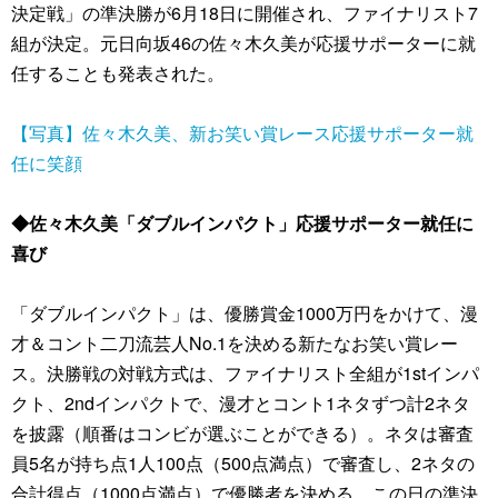
決定戦」の準決勝が6月18日に開催され、ファイナリスト7
組が決定。元日向坂46の佐々木久美が応援サポーターに就
任することも発表された。
【写真】佐々木久美、新お笑い賞レース応援サポーター就
任に笑顔
◆佐々木久美「ダブルインパクト」応援サポーター就任に
喜び
「ダブルインパクト」は、優勝賞金1000万円をかけて、漫
才＆コント二刀流芸人No.1を決める新たなお笑い賞レー
ス。決勝戦の対戦方式は、ファイナリスト全組が1stインパ
クト、2ndインパクトで、漫才とコント1ネタずつ計2ネタ
を披露（順番はコンビが選ぶことができる）。ネタは審査
員5名が持ち点1人100点（500点満点）で審査し、2ネタの
合計得点（1000点満点）で優勝者を決める。この日の準決