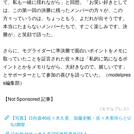
て、私も一緒に揺れながら」と回想。「お笑い好きとして
は、この第一回の決勝に残ったメンバーの方々が、この
方々っていうのは、ちょっともう、よだれが出そうです。
本当にたまらないメンバーたちで、すごく楽しみです。決
勝が」と笑顔で語った。
さらに、モグライダーに準決勝で面白いポイントをメモに
取っていたことを証言された佐々木は「私的に気になるポ
イントとかをメモりながら。大好きなので。嬉しいです」
とサポーターとして参加の喜びを語っていた。（modelpres
s編集部）
【Not Sponsored 記事】
《モデルプレス》
【写真】日向坂46佐々木久美、加藤史帆・佐々木美玲らとU
SJ満喫
日向坂46佐々木久美“TIF激怒事件”語る