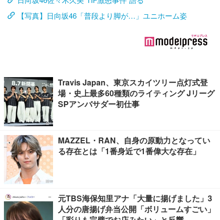
【写真】日向坂46「普段より脚が…」ユニホーム姿
Travis Japan、東京スカイツリー点灯式登
場・史上最多60種類のライティング Jリーグ
SPアンバサダー初仕事
MAZZEL・RAN、自身の原動力となってい
る存在とは「1番身近で1番偉大な存在」
元TBS海保知里アナ「大量に揚げました」3
人分の唐揚げ弁当公開「ボリュームすごい」
「彩りも完璧でお店みたい」と反響