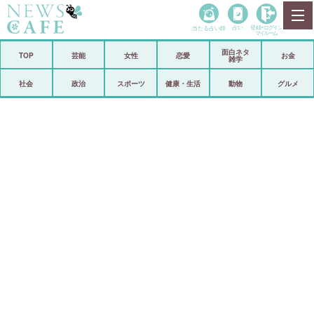
当たる占い師
占い
登録•
ログイン
マイルーム
面白ネタ
ホーム
TOP
芸能
女性
恋愛
お金
雑学
社会
政治
社会
政治
スポーツ
健康・生活
動物
グルメ
経済
海外
芸能
スポーツ
恋愛
ビックリ
コメントポスト
アリ／ナシ
リリース
ショップ
登録・ログイン/マイルーム