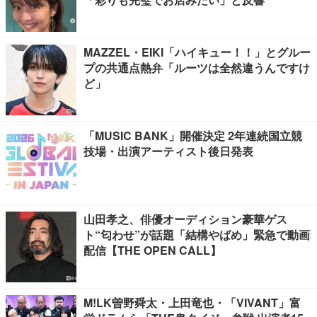
MAZZEL・EIKI「ハイキュー！！」とグルー
プの共通点熱弁「ルーツは全然違うんですけ
ど」
「MUSIC BANK」開催決定 2年連続国立競
技場・出演アーティスト後日発表
山田孝之、俳優オーディション豪華ゲス
ト“匂わせ”が話題「結構やばめ」緊急で動画
配信【THE OPEN CALL】
M!LK曽野舜太・上田竜也・「VIVANT」富