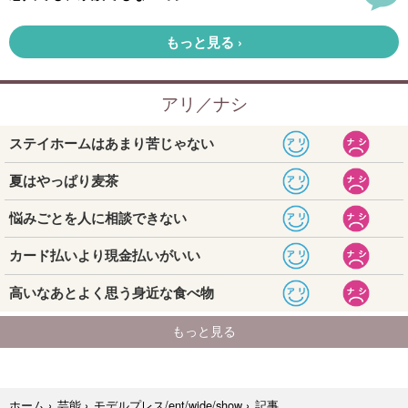
記事
ホーム
›
芸能
›
モデルプレス/ent/wide/show
›