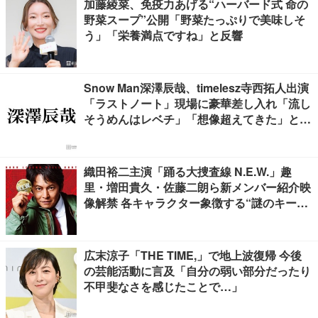
加藤綾菜、免疫力あげる“ハーバード式 命の
野菜スープ”公開「野菜たっぷりで美味しそ
う」「栄養満点ですね」と反響
Snow Man深澤辰哉、timelesz寺西拓人出演
「ラストノート」現場に豪華差し入れ「流し
そうめんはレベチ」「想像超えてきた」と絶
賛の声
織田裕二主演「踊る大捜査線 N.E.W.」趣
里・増田貴久・佐藤二朗ら新メンバー紹介映
像解禁 各キャラクター象徴する“謎のキーワ
ード”も
広末涼子「THE TIME,」で地上波復帰 今後
の芸能活動に言及「自分の弱い部分だったり
不甲斐なさを感じたことで…」