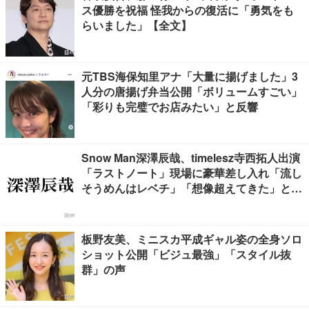
ス優勝を祝福 怪我からの復活に「勇気をも
らいました」【全文】
元TBS海保知里アナ「大量に揚げました」3
人分の唐揚げ弁当公開「ボリュームすごい」
「彩りも完璧でお店みたい」と反響
Snow Man深澤辰哉、timelesz寺西拓人出演
「ラストノート」現場に豪華差し入れ「流し
そうめんはレベチ」「想像超えてきた」と絶
賛の声
板野友美、ミニスカ平成ギャル姿の全身ソロ
ショット公開「ビジュ最強」「スタイル抜
群」の声