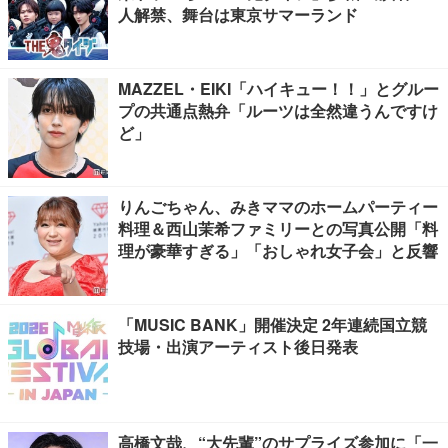
人解禁、舞台は東京サマーランド
MAZZEL・EIKI「ハイキュー！！」とグルー
プの共通点熱弁「ルーツは全然違うんですけ
ど」
りんごちゃん、みきママのホームパーティー
料理＆西山茉希ファミリーとの写真公開「料
理が豪華すぎる」「おしゃれ女子会」と反響
「MUSIC BANK」開催決定 2年連続国立競
技場・出演アーティスト後日発表
高橋文哉、“大先輩”のサプライズ参加に「一