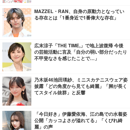
MAZZEL・RAN、自身の原動力となってい
る存在とは「1番身近で1番偉大な存在」
広末涼子「THE TIME,」で地上波復帰 今後
の芸能活動に言及「自分の弱い部分だったり
不甲斐なさを感じたことで…」
乃木坂46池田瑛紗、ミニスカテニスウェア姿
披露「どの角度から見ても綺麗」「脚が長く
てスタイル抜群」と反響
「今日好き」伊藤愛依海、江の島での水着姿
公開「カッコよさが溢れてる」「くびれ綺
麗」の声