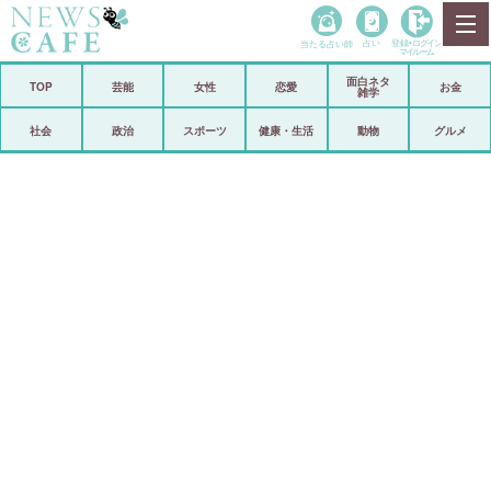
当たる占い師
占い
登録•
ログイン
マイルーム
面白ネタ
ホーム
TOP
芸能
女性
恋愛
お金
雑学
社会
政治
社会
政治
スポーツ
健康・生活
動物
グルメ
経済
海外
芸能
スポーツ
恋愛
ビックリ
コメントポスト
アリ／ナシ
リリース
ショップ
登録・ログイン/マイルーム