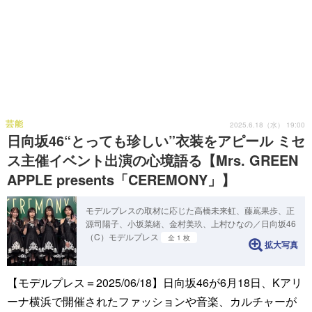
芸能
2025.6.18（水） 19:00
日向坂46“とっても珍しい”衣装をアピール ミセ
ス主催イベント出演の心境語る【Mrs. GREEN
APPLE presents「CEREMONY」】
モデルプレスの取材に応じた高橋未来虹、藤嶌果歩、正
源司陽子、小坂菜緒、金村美玖、上村ひなの／日向坂46
（C）モデルプレス
全 1 枚
拡大写真
【モデルプレス＝2025/06/18】日向坂46が6月18日、Kアリ
ーナ横浜で開催されたファッションや音楽、カルチャーが