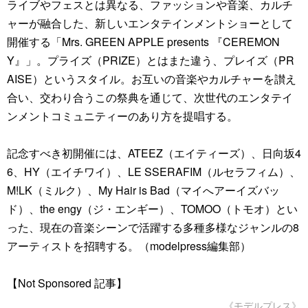
ライブやフェスとは異なる、ファッションや音楽、カルチ
ャーが融合した、新しいエンタテインメントショーとして
開催する「Mrs. GREEN APPLE presents 『CEREMON
Y』」。プライズ（PRIZE）とはまた違う、プレイズ（PR
AISE）というスタイル。お互いの音楽やカルチャーを讃え
合い、交わり合うこの祭典を通じて、次世代のエンタテイ
ンメントコミュニティーのあり方を提唱する。
記念すべき初開催には、ATEEZ（エイティーズ）、日向坂4
6、HY（エイチワイ）、LE SSERAFIM（ルセラフィム）、
M!LK（ミルク）、My Hair is Bad（マイへアーイズバッ
ド）、the engy（ジ・エンギー）、TOMOO（トモオ）とい
った、現在の音楽シーンで活躍する多種多様なジャンルの8
アーティストを招聘する。（modelpress編集部）
【Not Sponsored 記事】
《モデルプレス》