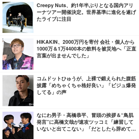
Creepy Nuts、約1年半ぶりとなる国内アリ
ーナツアー開催決定。世界基準に進化を遂げ
たライブに注目
HIKAKIN、2000万円を寄付 会社・個人から
1000万＆1万4400本の飲料を被災地へ「正直
言葉が出ませんでした」
コムドットひゅうが、上裸で鍛えられた腹筋
披露「めちゃくちゃ格好良い」「ビジュ爆発
してる」の声
なにわ男子・高橋恭平、冒頭の挨拶＆“鳥肌
発言”に高橋文哉が速攻ツッコミ「練習して
いないと出てこない」「だとしたら辞めてく
ださい」【ブルーロック】