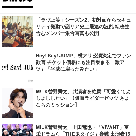
「ラヴ上等」シーズン2、初対面からセキュ
リティ発動で恋リア史上最速の波乱 転校生
含むメンバー集合写真も公開
Hey! Say! JUMP、横アリ公演決定でファン
歓喜 チケット価格にも注目集まる「激ア
ツ」「平成に戻ったみたい」
M!LK曽野舜太、共演者を絶賛「可愛くてよ
しよししたい」【仮面ライダーゼッツ さよ
ならのミッション】
M!LK曽野舜太・上田竜也・「VIVANT」富
栄ドラムら「THE鬼タイジ」参戦 出演者15