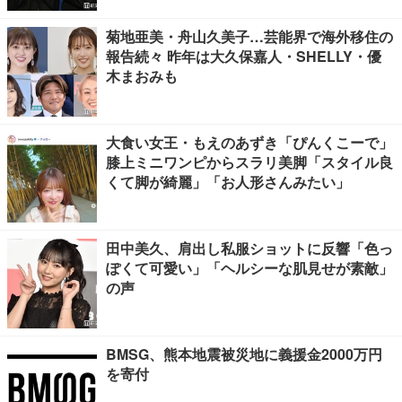
菊地亜美・舟山久美子…芸能界で海外移住の
報告続々 昨年は大久保嘉人・SHELLY・優
木まおみも
大食い女王・もえのあずき「ぴんくこーで」
膝上ミニワンピからスラリ美脚「スタイル良
くて脚が綺麗」「お人形さんみたい」
田中美久、肩出し私服ショットに反響「色っ
ぽくて可愛い」「ヘルシーな肌見せが素敵」
の声
BMSG、熊本地震被災地に義援金2000万円
を寄付