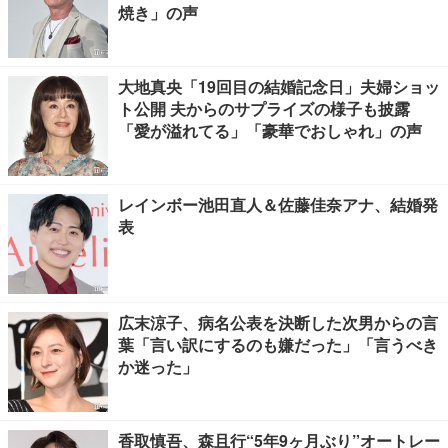
焼き」の声
大地真央「19回目の結婚記念日」夫婦ショッ
ト公開 夫からのサプライズの様子も披露
「愛が溢れてる」「豪華でおしゃれ」の声
レインボー池田直人＆佐藤佳奈アナ、結婚発
表
広末涼子、病名公表を決断した次男からの言
葉「言い訳にするのも嫌だった」「言うべき
か迷った」
香取慎吾、森且行“5年9ヶ月ぶり”オートレー