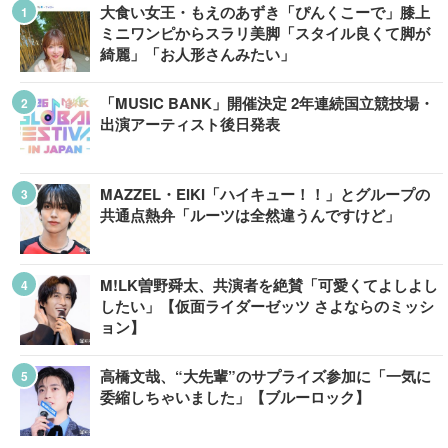
大食い女王・もえのあずき「ぴんくこーで」膝上
ミニワンピからスラリ美脚「スタイル良くて脚が
綺麗」「お人形さんみたい」
「MUSIC BANK」開催決定 2年連続国立競技場・
出演アーティスト後日発表
MAZZEL・EIKI「ハイキュー！！」とグループの
共通点熱弁「ルーツは全然違うんですけど」
M!LK曽野舜太、共演者を絶賛「可愛くてよしよし
したい」【仮面ライダーゼッツ さよならのミッシ
ョン】
高橋文哉、“大先輩”のサプライズ参加に「一気に
委縮しちゃいました」【ブルーロック】