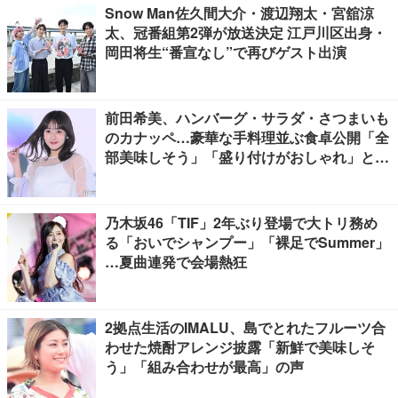
Snow Man佐久間大介・渡辺翔太・宮舘涼
太、冠番組第2弾が放送決定 江戸川区出身・
岡田将生“番宣なし”で再びゲスト出演
前田希美、ハンバーグ・サラダ・さつまいも
のカナッペ…豪華な手料理並ぶ食卓公開「全
部美味しそう」「盛り付けがおしゃれ」と絶
賛の声
乃木坂46「TIF」2年ぶり登場で大トリ務め
る「おいでシャンプー」「裸足でSummer」
…夏曲連発で会場熱狂
2拠点生活のIMALU、島でとれたフルーツ合
わせた焼酎アレンジ披露「新鮮で美味しそ
う」「組み合わせが最高」の声