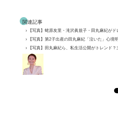
関連記事
【写真】蛯原友里・滝沢眞規子・田丸麻紀がド
【写真】第2子出産の田丸麻紀「泣いた」心境明
【写真】田丸麻紀ら、私生活公開がトレンド？