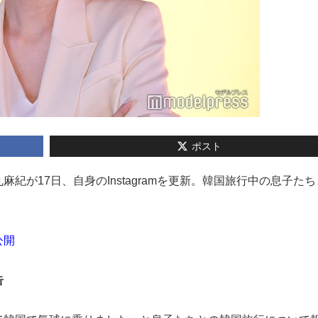
ポスト
丸麻紀が17日、自身のInstagramを更新。韓国旅行中の息子た
公開
告