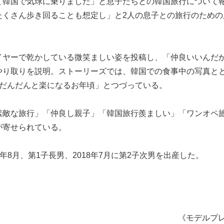
て韓国で気球に乗りました」と息子たちとの韓国旅行について
たくさん歩き回ることも想定し」と2人の息子との旅行のための
イヤーで乾かしている微笑ましい姿を投稿し、「仲良いいんだ
やり取りを説明。ストーリーズでは、韓国での食事中の写真と
もだんだんと楽になるお年頃」とつづっている。
素敵な旅行」「仲良し親子」「韓国旅行羨ましい」「ワンオペ
が寄せられている。
4年8月、第1子長男、2018年7月に第2子次男を出産した。
《モデルプ