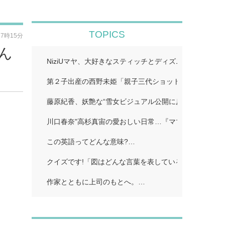
TOPICS
17時15分
ん
NiziUマヤ、大好きなスティッチとディズニー満喫「愛
第２子出産の西野未姫「親子三代ショット」…
藤原紀香、妖艶な“雪女ビジュアル公開に反響続々「美
川口春奈"高杉真宙の愛おしい日常…『ママがもうこの
この英語ってどんな意味?…
クイズです!「図はどんな言葉を表している?」…
作家とともに上司のもとへ。…