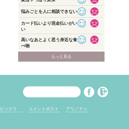
ビックリ
コメントポスト
アリ／ナシ