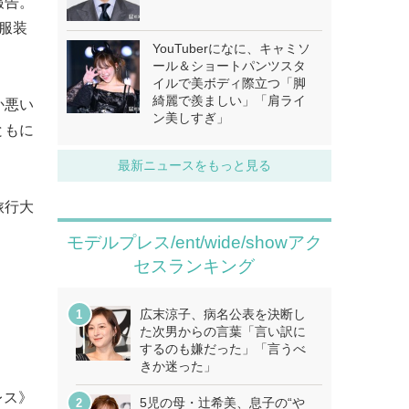
報告。
服装
YouTuberになに、キャミソ
ール＆ショートパンツスタ
イルで美ボディ際立つ「脚
綺麗で羨ましい」「肩ライ
か悪い
ン美しすぎ」
ともに
最新ニュースをもっと見る
旅行大
モデルプレス/ent/wide/showアク
セスランキング
広末涼子、病名公表を決断し
た次男からの言葉「言い訳に
するのも嫌だった」「言うべ
きか迷った」
レス》
5児の母・辻希美、息子の“や