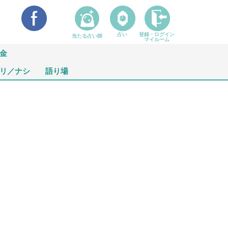
占い
登録・ログイン
当たる占い師
マイルーム
金
リ／ナシ
語り場