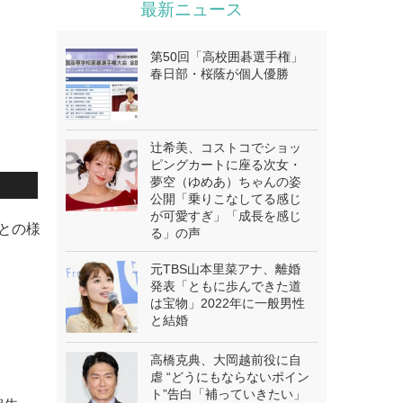
最新ニュース
第50回「高校囲碁選手権」
春日部・桜蔭が個人優勝
辻希美、コストコでショッ
ピングカートに座る次女・
夢空（ゆめあ）ちゃんの姿
公開「乗りこなしてる感じ
が可愛すぎ」「成長を感じ
ちとの様
る」の声
元TBS山本里菜アナ、離婚
発表「ともに歩んできた道
は宝物」2022年に一般男性
と結婚
高橋克典、大岡越前役に自
虐 “どうにもならないポイン
ト”告白「補っていきたい」