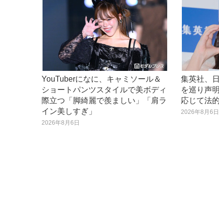
YouTuberになに、キャミソール＆
集英社、日
ショートパンツスタイルで美ボディ
を巡り声明
際立つ「脚綺麗で羨ましい」「肩ラ
応じて法
イン美しすぎ」
2026年8月6
2026年8月6日