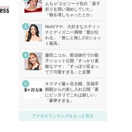
んちゃ”エピソード告白「菓子
折りを買い溜めしていた」
「物を壊しちゃったとか」
NiziUマヤ、大好きなスティッ
チとディズニー満喫「愛が伝
わる」「推しと推しの2ショッ
ト最高」
藤田ニコル、那須旅行での親
子ショット公開「すっかり素
敵なママ」「すっぽり収まっ
てて可愛すぎる」と反響
キスマイ藤ヶ谷太輔、笑福亭
鶴瓶からの差し入れ公開「夏
にピッタリでこれは嬉しい」
「豪華すぎる」
アクセスランキングをもっと見る