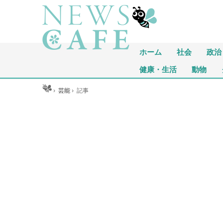
ホーム
社会
政治
健康・生活
動物
ホーム
›
芸能
›
記事