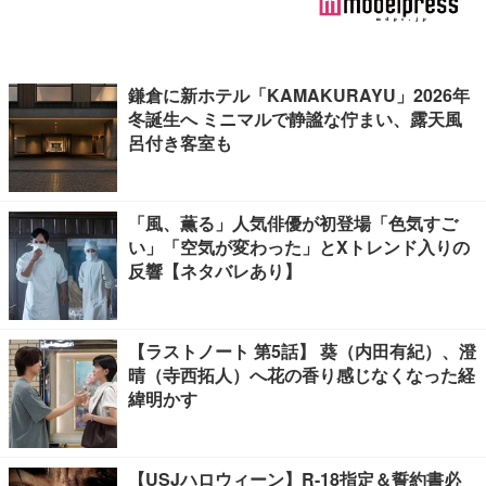
鎌倉に新ホテル「KAMAKURAYU」2026年
冬誕生へ ミニマルで静謐な佇まい、露天風
呂付き客室も
「風、薫る」人気俳優が初登場「色気すご
い」「空気が変わった」とXトレンド入りの
反響【ネタバレあり】
【ラストノート 第5話】 葵（内田有紀）、澄
晴（寺西拓人）へ花の香り感じなくなった経
緯明かす
【USJハロウィーン】R-18指定＆誓約書必