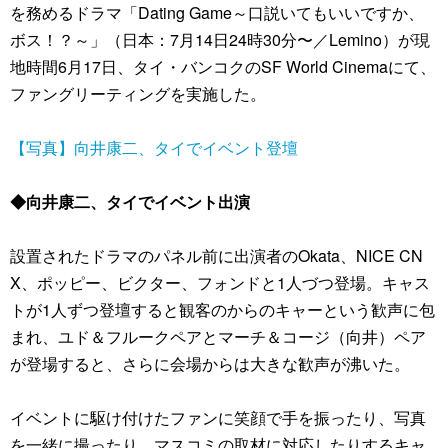
を務めるドラマ「Dating Game～口説いてもいいですか、
ボス！？～」（日本：7月14日24時30分〜／Lemino）が現
地時間6月17日、タイ・バンコクのSF World Cinemaにて、
ファングリーティングを実施した。
【写真】向井康二、タイでイベント登壇
◆向井康二、タイでイベント出演
設置されたドラマのパネル前に出演者のOkata、NICE CN
X、ポッピー、ビクター、フォンドと1人づつ登場。キャス
トが1人ずつ登壇すると観客のからのキャーという歓声に包
まれ、ユド＆フルークペアとマーチ＆コージ（向井）ペア
が登場すると、さらに会場からは大きな歓声が沸いた。
イベントに駆け付けたファンに笑顔で手を振ったり、写真
を一緒に撮ったり、マスコミの取材に対応したりするキャ