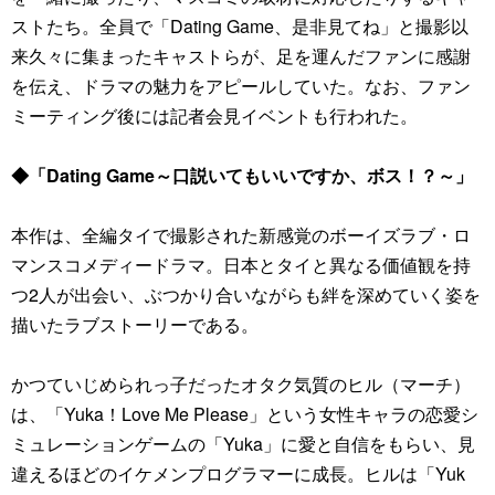
ストたち。全員で「Dating Game、是非見てね」と撮影以
来久々に集まったキャストらが、足を運んだファンに感謝
を伝え、ドラマの魅力をアピールしていた。なお、ファン
ミーティング後には記者会見イベントも行われた。
◆「Dating Game～口説いてもいいですか、ボス！？～」
本作は、全編タイで撮影された新感覚のボーイズラブ・ロ
マンスコメディードラマ。日本とタイと異なる価値観を持
つ2人が出会い、ぶつかり合いながらも絆を深めていく姿を
描いたラブストーリーである。
かつていじめられっ子だったオタク気質のヒル（マーチ）
は、「Yuka！Love Me Please」という女性キャラの恋愛シ
ミュレーションゲームの「Yuka」に愛と自信をもらい、見
違えるほどのイケメンプログラマーに成長。ヒルは「Yuk