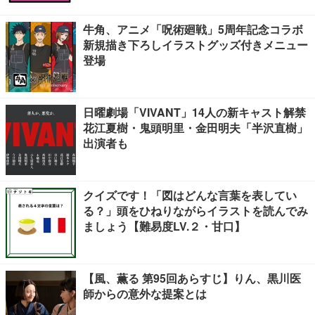
牛角、アニメ「呪術廻戦」5周年記念コラボ
新規描き下ろしイラストグッズ付きメニュー
登場
日曜劇場「VIVANT」14人の新キャスト解禁
花江夏樹・鬼頭明里・金田明夫「半沢直樹」
出演者も
クイズです！「図はどんな言葉を表してい
る？」頭をひねりながらイラストを読んでみ
ましょう【難易度LV.２・甘口】
【風、薫る 第95回あらすじ】りん、黒川医
師からの意外な提案とは