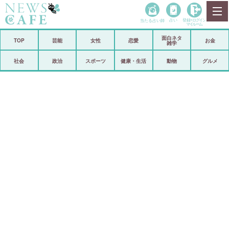
当たる占い師
占い
登録•
ログイン
マイルーム
面白ネタ
ホーム
TOP
芸能
女性
恋愛
お金
雑学
社会
政治
社会
政治
スポーツ
健康・生活
動物
グルメ
経済
海外
芸能
スポーツ
恋愛
ビックリ
コメントポスト
アリ／ナシ
リリース
ショップ
登録・ログイン/マイルーム