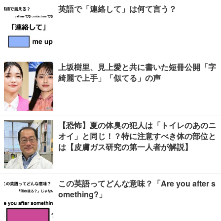
英語で「連絡して」は何て言う？
上坂樹里、見上愛と共に書いた短冊公開「字
綺麗で上手」「似てる」の声
【恐怖】夏の体臭の犯人は「トイレのあのニ
オイ」と同じ！？特に注意すべき体の部位と
は【皮膚ガス研究の第一人者が解説】
この英語ってどんな意味？「Are you after s
omething?」