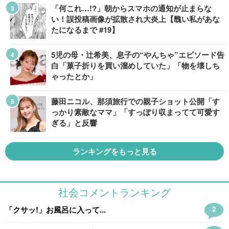
「何これ…!?」朝からスマホの通知が止まらな
い！誤投稿画像が拡散され大炎上【醜い私があな
たになるまで #19】
5児の母・辻希美、息子の“やんちゃ”エピソード告
白「菓子折りを買い溜めしていた」「物を壊しち
ゃったとか」
藤田ニコル、那須旅行での親子ショット公開「す
っかり素敵なママ」「すっぽり収まってて可愛す
ぎる」と反響
ランキングをもっと見る