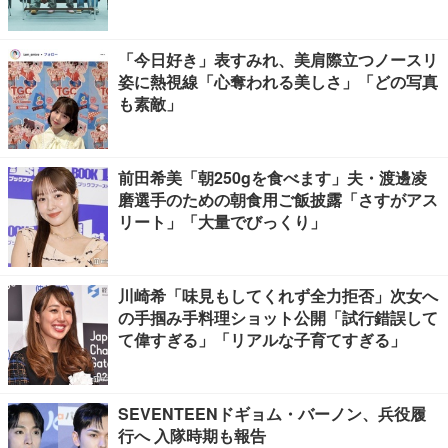
「今日好き」表すみれ、美肩際立つノースリ
姿に熱視線「心奪われる美しさ」「どの写真
も素敵」
前田希美「朝250gを食べます」夫・渡邊凌
磨選手のための朝食用ご飯披露「さすがアス
リート」「大量でびっくり」
川崎希「味見もしてくれず全力拒否」次女へ
の手掴み手料理ショット公開「試行錯誤して
て偉すぎる」「リアルな子育てすぎる」
SEVENTEENドギョム・バーノン、兵役履
行へ 入隊時期も報告