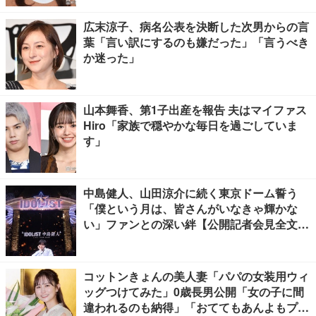
広末涼子、病名公表を決断した次男からの言
葉「言い訳にするのも嫌だった」「言うべき
か迷った」
山本舞香、第1子出産を報告 夫はマイファス
Hiro「家族で穏やかな毎日を過ごしていま
す」
中島健人、山田涼介に続く東京ドーム誓う
「僕という月は、皆さんがいなきゃ輝かな
い」ファンとの深い絆【公開記者会見全文
／“IDOL1ST 中島健人” LIVE TOUR 2026】
コットンきょんの美人妻「パパの女装用ウィ
ッグつけてみた」0歳長男公開「女の子に間
違われるのも納得」「おててもあんよもプリ