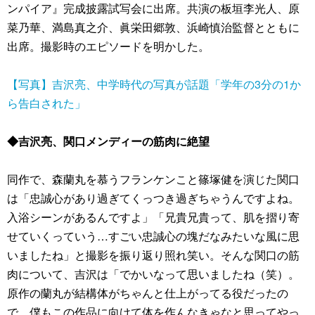
ンパイア』完成披露試写会に出席。共演の板垣李光人、原
菜乃華、満島真之介、眞栄田郷敦、浜崎慎治監督とともに
出席。撮影時のエピソードを明かした。
【写真】吉沢亮、中学時代の写真が話題「学年の3分の1か
ら告白された」
◆吉沢亮、関口メンディーの筋肉に絶望
同作で、森蘭丸を慕うフランケンこと篠塚健を演じた関口
は「忠誠心があり過ぎてくっつき過ぎちゃうんですよね。
入浴シーンがあるんですよ」「兄貴兄貴って、肌を摺り寄
せていくっていう…すごい忠誠心の塊だなみたいな風に思
いましたね」と撮影を振り返り照れ笑い。そんな関口の筋
肉について、吉沢は「でかいなって思いましたね（笑）。
原作の蘭丸が結構体がちゃんと仕上がってる役だったの
で、僕もこの作品に向けて体を作んなきゃなと思ってやっ