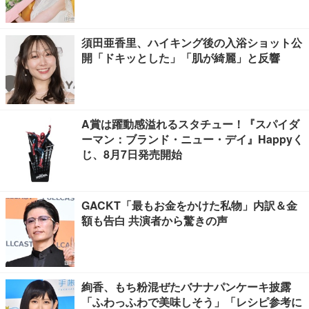
ティすぎる」と反響
須田亜香里、ハイキング後の入浴ショット公
開「ドキッとした」「肌が綺麗」と反響
A賞は躍動感溢れるスタチュー！『スパイダ
ーマン：ブランド・ニュー・デイ』Happyく
じ、8月7日発売開始
GACKT「最もお金をかけた私物」内訳＆金
額も告白 共演者から驚きの声
絢香、もち粉混ぜたバナナパンケーキ披露
「ふわっふわで美味しそう」「レシピ参考に