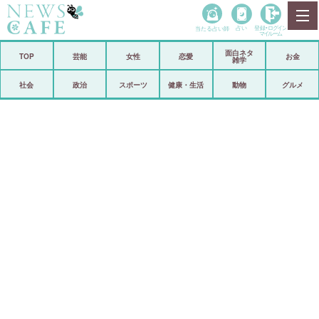
当たる占い師
占い
登録•
ログイン
マイルーム
面白ネタ
ホーム
TOP
芸能
女性
恋愛
お金
雑学
社会
政治
社会
政治
スポーツ
健康・生活
動物
グルメ
経済
海外
芸能
スポーツ
恋愛
ビックリ
コメントポスト
アリ／ナシ
リリース
ショップ
登録・ログイン/マイルーム