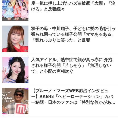
度一気に押し上げたバズ曲披露「念願」「泣
ける」と反響続々
双子の母・中川翔子、子どもに髪の毛を引っ
張られ困っている様子公開「ママあるある」
「乱れっぷりに笑った」と反響
人気アイドル、熱中症で顔が真っ赤に 介抱
される様子公開「苦しそう」「無理しない
で」と心配の声相次ぐ
【ブルーノ・マーズWEB独占インタビュ
ー】AKB48「ヘビーローテーション」カバ
ー秘話・日本のファンは「特別な何かがあ
る」…来日公演への期待語る