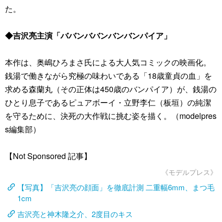
た。
◆吉沢亮主演「ババンババンバンバンパイア」
本作は、奥嶋ひろまさ氏による大人気コミックの映画化。
銭湯で働きながら究極の味わいである「18歳童貞の血」を
求める森蘭丸（その正体は450歳のバンパイア）が、銭湯の
ひとり息子であるピュアボーイ・立野李仁（板垣）の純潔
を守るために、決死の大作戦に挑む姿を描く。（modelpres
s編集部）
【Not Sponsored 記事】
《モデルプレス》
【写真】「吉沢亮の顔面」を徹底計測 二重幅6mm、まつ毛
1cm
吉沢亮と神木隆之介、2度目のキス