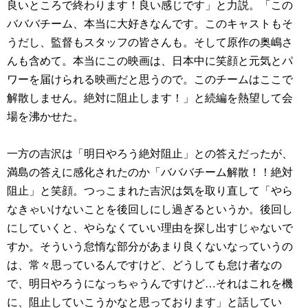
良いところで終わります！良い感じです」と力説。「この
バババチーム、本当に大好きなんです。このキャストもそ
うだし、監督もスタッフの皆さんも。そして原作の奥嶋さ
んも含めて。本当にこの映画は、日本中に笑顔と元気とパ
ワーを届けられる映画だと思うので。このチームはここで
解散しません。絶対に阻止します！」と続編を熱望して会
場を沸かせた。
一方の吉沢は「明日やろう絶対阻止」との答えだったが、
満島の答えに感化されたのか「バババチーム解散！！絶対
阻止」と笑顔。つっこまれた吉沢は気を取り直して「やら
なきゃいけないことを後回しにし過ぎるというか。後回し
にしていくと、やらなくていい理由を探し出すじゃないで
すか。そういう怠惰な部分があまり良くないなっていうの
は、常々思っているんですけど、どうしても怠け者なの
で、明日やろうになっちゃうんですけど…それはこれを機
に、阻止していこうかなと思っております」と話してい