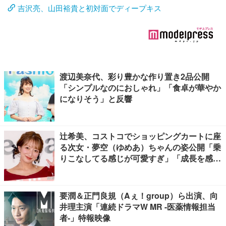
吉沢亮、山田裕貴と初対面でディープキス
渡辺美奈代、彩り豊かな作り置き2品公開
「シンプルなのにおしゃれ」「食卓が華やか
になりそう」と反響
辻希美、コストコでショッピングカートに座
る次女・夢空（ゆめあ）ちゃんの姿公開「乗
りこなしてる感じが可愛すぎ」「成長を感じ
る」の声
要潤＆正門良規（Aぇ！group）ら出演、向
井理主演「連続ドラマW MR -医薬情報担当
者-」特報映像