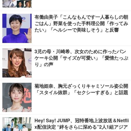
有働由美子「こんなもんです一人暮らしの朝
ごはん」野菜を使った手料理公開「作ってみ
たい」「ヘルシーで美味しそう」と反響
3児の母・川崎希、次女のために作ったパン
ケーキ公開「サイズが可愛い」「愛情たっぷ
り」の声
菊地姫奈、胸元ざっくりキャミソール姿公開
「スタイル抜群」「セクシーすぎる」と話題
Hey! Say! JUMP、冠特番地上波放送＆Netfli
x配信決定 “絆をさらに深める”2人1組アジア