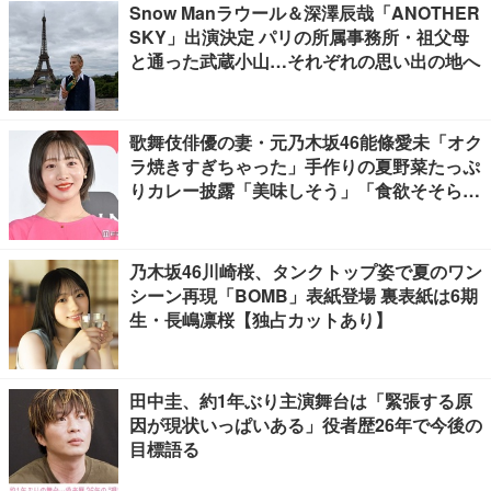
Snow Manラウール＆深澤辰哉「ANOTHER
SKY」出演決定 パリの所属事務所・祖父母
と通った武蔵小山…それぞれの思い出の地へ
歌舞伎俳優の妻・元乃木坂46能條愛未「オク
ラ焼きすぎちゃった」手作りの夏野菜たっぷ
りカレー披露「美味しそう」「食欲そそられ
る」
乃木坂46川崎桜、タンクトップ姿で夏のワン
シーン再現「BOMB」表紙登場 裏表紙は6期
生・長嶋凛桜【独占カットあり】
田中圭、約1年ぶり主演舞台は「緊張する原
因が現状いっぱいある」役者歴26年で今後の
目標語る