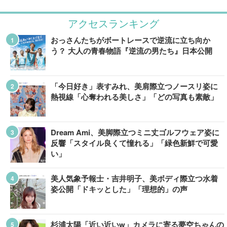
アクセスランキング
おっさんたちがボートレースで逆流に立ち向か
う？ 大人の青春物語『逆流の男たち』日本公開
「今日好き」表すみれ、美肩際立つノースリ姿に
熱視線「心奪われる美しさ」「どの写真も素敵」
Dream Ami、美脚際立つミニ丈ゴルフウェア姿に
反響「スタイル良くて憧れる」「緑色新鮮で可愛
い」
美人気象予報士・吉井明子、美ボディ際立つ水着
姿公開「ドキッとした」「理想的」の声
杉浦太陽「近い近いw」カメラに寄る夢空ちゃんの