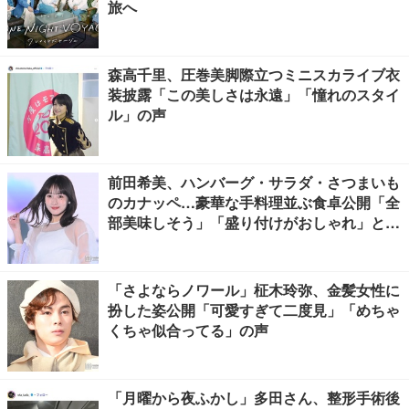
旅へ
森高千里、圧巻美脚際立つミニスカライブ衣
装披露「この美しさは永遠」「憧れのスタイ
ル」の声
前田希美、ハンバーグ・サラダ・さつまいも
のカナッペ…豪華な手料理並ぶ食卓公開「全
部美味しそう」「盛り付けがおしゃれ」と絶
賛の声
「さよならノワール」柾木玲弥、金髪女性に
扮した姿公開「可愛すぎて二度見」「めちゃ
くちゃ似合ってる」の声
「月曜から夜ふかし」多田さん、整形手術後