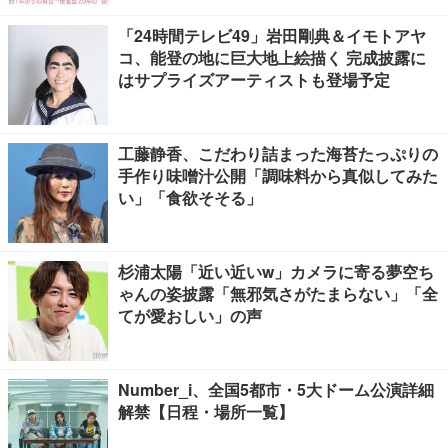
「24時間テレビ49」岩田剛典＆イモトアヤ
コ、能登の地に巨大地上絵描く 完成披露に
はサプライズアーティストも登場予定
工藤静香、こだわり詰まった海苔たっぷりの
手作り味噌汁公開「調味料から真似してみた
い」「食欲そそる」
杉浦太陽「近い近いw」カメラに寄る夢空ち
ゃんの姿披露「無邪気さがたまらない」「全
てが愛おしい」の声
Number_i、全国5都市・5大ドーム公演詳細
解禁【日程・場所一覧】