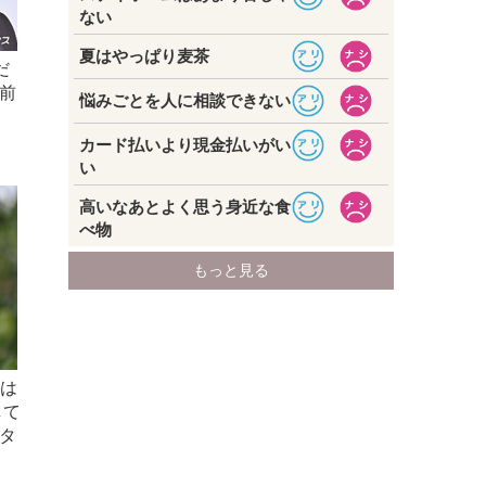
だ
前
夢は
して
タ