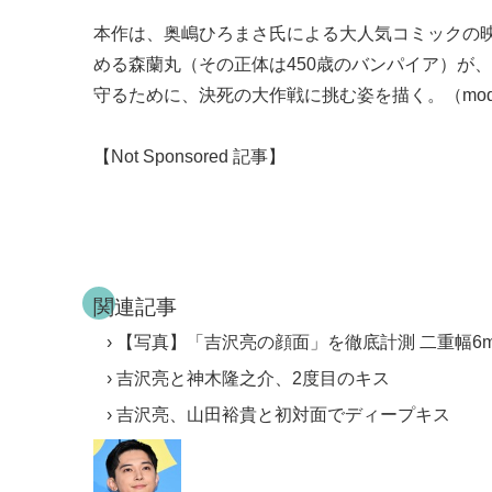
本作は、奥嶋ひろまさ氏による大人気コミックの映
める森蘭丸（その正体は450歳のバンパイア）が
守るために、決死の大作戦に挑む姿を描く。（model
【Not Sponsored 記事】
関連記事
【写真】「吉沢亮の顔面」を徹底計測 二重幅6m
吉沢亮と神木隆之介、2度目のキス
吉沢亮、山田裕貴と初対面でディープキス