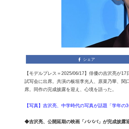
シェア
【モデルプレス＝2025/06/17】俳優の吉沢亮
試写会に出席。共演の板垣李光人、原菜乃華、関
席。同作の完成披露を迎え、心境を語った。
【写真】吉沢亮、中学時代の写真が話題「学年の3
◆吉沢亮、公開延期の映画「バババ」が完成披露