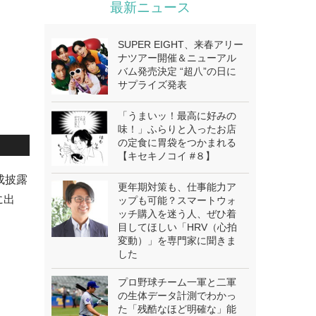
最新ニュース
SUPER EIGHT、来春アリー
ナツアー開催＆ニューアル
バム発売決定 “超八”の日に
サプライズ発表
「うまいッ！最高に好みの
味！」ふらりと入ったお店
の定食に胃袋をつかまれる
【キセキノコイ #８】
成披露
更年期対策も、仕事能力ア
に出
ップも可能？スマートウォ
ッチ購入を迷う人、ぜひ着
目してほしい「HRV（心拍
変動）」を専門家に聞きま
した
プロ野球チーム一軍と二軍
の生体データ計測でわかっ
た「残酷なほど明確な」能