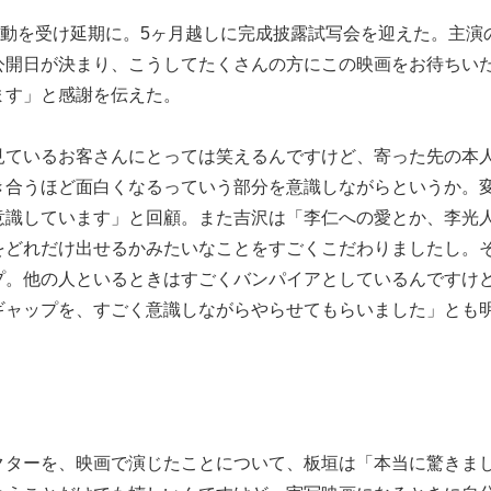
騒動を受け延期に。5ヶ月越しに完成披露試写会を迎えた。主演
公開日が決まり、こうしてたくさんの方にこの映画をお待ちい
ます」と感謝を伝えた。
見ているお客さんにとっては笑えるんですけど、寄った先の本
き合うほど面白くなるっていう部分を意識しながらというか。
意識しています」と回顧。また吉沢は「李仁への愛とか、李光
をどれだけ出せるかみたいなことをすごくこだわりましたし。
プ。他の人といるときはすごくバンパイアとしているんですけ
ギャップを、すごく意識しながらやらせてもらいました」とも
クターを、映画で演じたことについて、板垣は「本当に驚きま