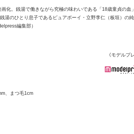
画化。銭湯で働きながら究極の味わいである「18歳童貞の血
、銭湯のひとり息子であるピュアボーイ・立野李仁（板垣）の
press編集部）
《モデルプ
m、まつ毛1cm