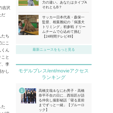
力の違い。あなたはタイプA
それともB？
の吉沢
ただ
サッカー日本代表・森保一
監督、相葉雅紀の「保護犬
トリミング」初参戦 ドリー
ムチームで心込めて挑む
人たち
【24時間テレビ49】
変にこ
最新ニュースをもっと見る
人くん
そこと
ど、李
モデルプレス/ent/movieアクセス
明かし
ランキング
高橋文哉＆なにわ男子・高橋
恭平不在の日に…西垣匠が語
る仲良し撮影秘話「寝る直前
までずっと一緒」【ブルーロ
した
ック】