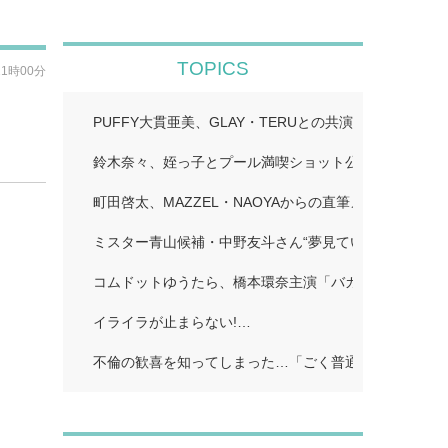
TOPICS
21時00分
PUFFY大貫亜美、GLAY・TERUとの共演ショット公
鈴木奈々、姪っ子とプール満喫ショット公開「仲良しす
町田啓太、MAZZEL・NAOYAからの直筆メッセージ付
ミスター青山候補・中野友斗さん“夢見ていた賞受賞に感
コムドットゆうたら、橋本環奈主演「バカンスの法則」
イライラが止まらない!…
不倫の歓喜を知ってしまった…「ごく普通の主婦」…