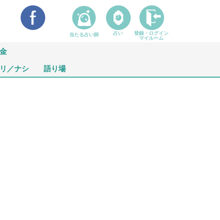
占い
登録・ログイン
当たる占い師
マイルーム
金
リ／ナシ
語り場