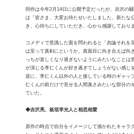
同作は今年2月14日に公開予定だったが、吉沢の
は「皆さま、大変お待たせいたしました。新たな
き、心待ちにしていただき、心から感謝しており
コメディで意識した面を問われると「勿論それを
は至って真剣にというか。真面目に向き合えば向
っちが楽しくなり過ぎないようにみたいなことは
が演じる李仁くんが好き過ぎてしょうがない感じ
逆に、李仁くん以外の人と接している時のギャッ
仁くんの前だけで見せる人間臭さみたいな部分の
ていた。
◆吉沢亮、板垣李光人と相思相愛
原作の時点で自分をイメージして描かれたキャラ