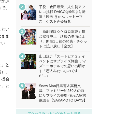
分が演
子役・倉田瑛茉、人生初アフ
ので。
レコ挑戦 DAIGOは9年ぶり帰
還「映画 きかんしゃトーマ
ス」ゲスト声優解禁
まとい
「新劇場版☆ケロロ軍曹」舞
のまま
台挨拶中止「諸般の事情によ
り」開催1日前の発表・チケッ
てい
トは払い戻し【全文】
山田涼介「ズートピア２」イ
ベントにサプライズ降臨 ディ
は」と
ズニーホテルでの思い出明か
す「恋人みたいなのです
笑）」
が…」
く機会
Snow Man目黒蓮＆高橋文
す」と
哉、ファミリー約250人の前
にサプライズ登場 憧れの家族
像語る【SAKAMOTO DAYS】
アクセスランキングをもっと見る