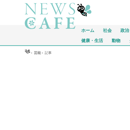
ホーム
社会
政治
健康・生活
動物
ホーム
›
芸能
›
記事