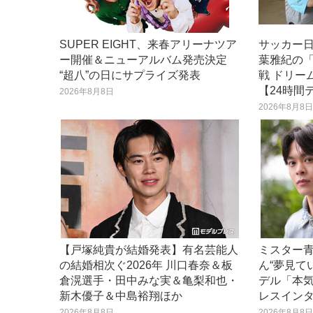
SUPER EIGHT、来春アリーナツア
サッカー
ー開催＆ニューアルバム発売決定
葉雅紀の
“超八”の日にサプライズ発表
戦 ドリー
【24時間
2026年8月8日
2026年8月8
【戸塚純貴が結婚発表】有名芸能人
ミスター
の結婚相次ぐ2026年 川口春奈＆板
ん“夢見て
倉滉選手・田中みな実＆亀梨和也・
デル「本
新木優子＆中島裕翔ほか
レスイン
2026年8月8日
2026年8月8