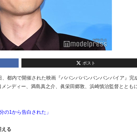
ポスト
が17日、都内で開催された映画『ババンババンバンバンパイア』完
口メンディー、満島真之介、眞栄田郷敦、浜崎慎治監督ととも
分の1から告白された」
迎える