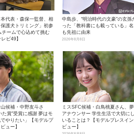
日本代表・森保一監督、相
中島歩、“明治時代の文豪”の玄孫
「保護犬トリミング」初参
った「教科書にも載っている」名
ムチームで心込めて挑む
も先祖に由来
テレビ49】
2026年8月8日
日
青山候補・中野友斗さ
ミスSFC候補・白鳥桃夏さん、
いた賞”受賞に感謝 夢はモ
アナウンサー 学生生活で大切に
気でやりたい」【モデルプ
いることは？【モデルプレスイン
タビュー】
ビュー】
日
2026年8月8日