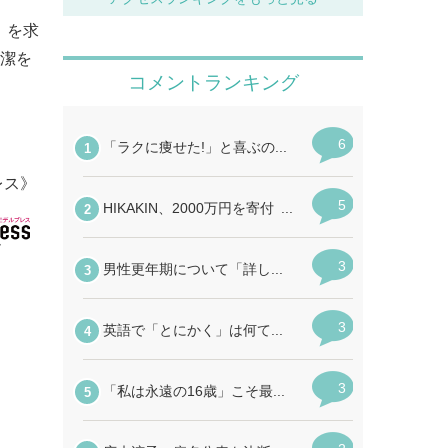
」を求
純潔を
レス》