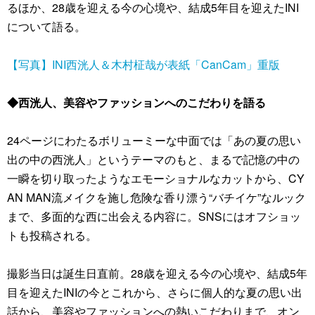
るほか、28歳を迎える今の心境や、結成5年目を迎えたINI
について語る。
【写真】INI西洸人＆木村柾哉が表紙「CanCam」重版
◆西洸人、美容やファッションへのこだわりを語る
24ページにわたるボリューミーな中面では「あの夏の思い
出の中の西洸人」というテーマのもと、まるで記憶の中の
一瞬を切り取ったようなエモーショナルなカットから、CY
AN MAN流メイクを施し危険な香り漂う“バチイケ”なルック
まで、多面的な西に出会える内容に。SNSにはオフショッ
トも投稿される。
撮影当日は誕生日直前。28歳を迎える今の心境や、結成5年
目を迎えたINIの今とこれから、さらに個人的な夏の思い出
話から、美容やファッションへの熱いこだわりまで、オン