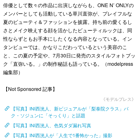
俳優として数々の作品に出演しながらも、ONE N’ ONLYの
メンバーとしても活動している草川直弥が、プレイフルな
夏のビューティ＆ファッションを披露。持ち前の愛くるし
さとメイク映えする顔を活かしたビューティルックは、同
性ならずともお手本にしたくなる内容となっている。イン
タンビューでは、かなりこだわっているという美容のこ
と、この夏の予定や、7月30日に発売のスタイルフォトブッ
ク「直弥いる。」の制作秘話も語っている。（modelpress
編集部）
【Not Sponsored 記事】
《モデルプレス》
【写真】INI西洸人、新ビジュアルが「梨泰院クラス」パ
ク・ソジュンに「そっくり」と話題
【写真】INI西洸人、色気ダダ漏れ写真
【写真】INI西洸人が「人生で1番怖かった」撮影