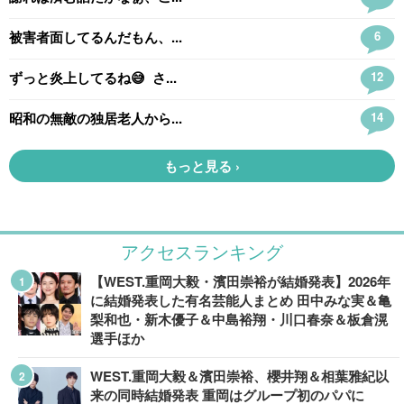
アクセスランキング
【WEST.重岡大毅・濱田崇裕が結婚発表】2026年
に結婚発表した有名芸能人まとめ 田中みな実＆亀
梨和也・新木優子＆中島裕翔・川口春奈＆板倉滉
選手ほか
WEST.重岡大毅＆濱田崇裕、櫻井翔＆相葉雅紀以
来の同時結婚発表 重岡はグループ初のパパに