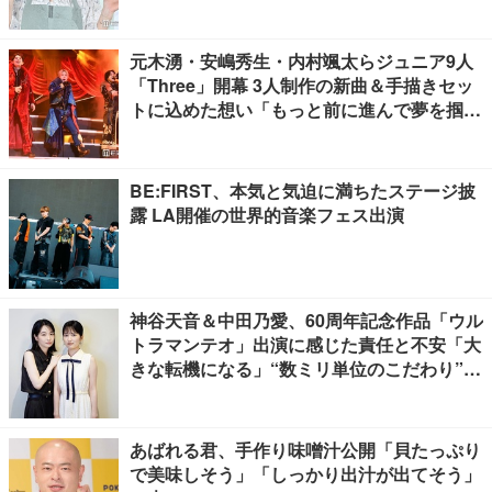
てる」と反響
元木湧・安嶋秀生・内村颯太らジュニア9人
「Three」開幕 3人制作の新曲＆手描きセッ
トに込めた想い「もっと前に進んで夢を掴み
たい」【ゲネプロレポ】
BE:FIRST、本気と気迫に満ちたステージ披
露 LA開催の世界的音楽フェス出演
神谷天音＆中田乃愛、60周年記念作品「ウル
トラマンテオ」出演に感じた責任と不安「大
きな転機になる」“数ミリ単位のこだわり”特
撮技術に圧倒【インタビュー】
あばれる君、手作り味噌汁公開「貝たっぷり
で美味しそう」「しっかり出汁が出てそう」