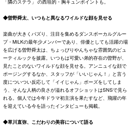
「隣のステラ」 の西垣的・胸キュンポイントも。
◆曽野舜太、いつもと異なるワイルドな顔を見せる
楽曲が大きくバズり、注目を集めるダンスボーカルグルー
プ・MiLKの最年少メンバーであり、俳優としても活躍の場
を広げる曽野舜太は、ちょっぴりやんちゃな雰囲気のビュ
ーティルックを披露。いつもは可愛い弟的存在の曽野が、
見たことのないワイルドな顔を見せる。アンニュイな顔で
ポージングするなか、スタッフが「いいじゃん！」と言う
度についつい反応して「イイじゃん」ポーズをしてしま
う、そんな人柄の良さが溢れるオフショットはSNSで見ら
れる。個人では今年ドラマ初主演を果たすなど、飛躍の年
を迎えている今を語ったインタビューも掲載。
◆草川直弥、こだわりの美容について語る