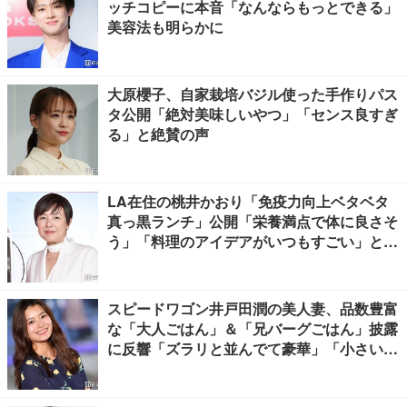
ッチコピーに本音「なんならもっとできる」
美容法も明らかに
大原櫻子、自家栽培バジル使った手作りパス
タ公開「絶対美味しいやつ」「センス良すぎ
る」と絶賛の声
LA在住の桃井かおり「免疫力向上ベタベタ
真っ黒ランチ」公開「栄養満点で体に良さそ
う」「料理のアイデアがいつもすごい」と反
響
スピードワゴン井戸田潤の美人妻、品数豊富
な「大人ごはん」＆「兄バーグごはん」披露
に反響「ズラリと並んでて豪華」「小さい海
苔巻きがかわいい」