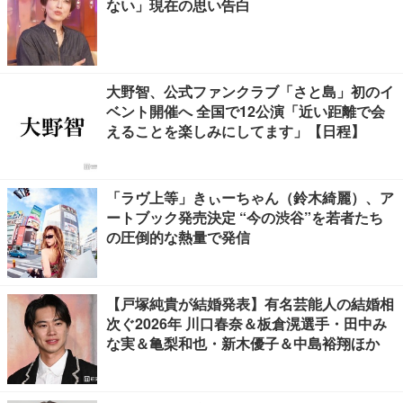
ない」現在の思い告白
大野智、公式ファンクラブ「さと島」初のイ
ベント開催へ 全国で12公演「近い距離で会
えることを楽しみにしてます」【日程】
「ラヴ上等」きぃーちゃん（鈴木綺麗）、ア
ートブック発売決定 “今の渋谷”を若者たち
の圧倒的な熱量で発信
【戸塚純貴が結婚発表】有名芸能人の結婚相
次ぐ2026年 川口春奈＆板倉滉選手・田中み
な実＆亀梨和也・新木優子＆中島裕翔ほか