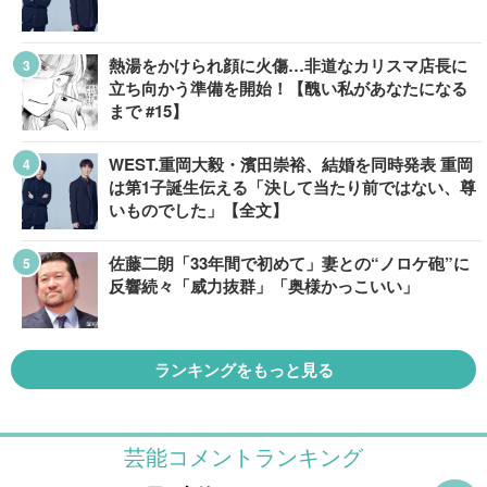
熱湯をかけられ顔に火傷…非道なカリスマ店長に
立ち向かう準備を開始！【醜い私があなたになる
まで #15】
WEST.重岡大毅・濱田崇裕、結婚を同時発表 重岡
は第1子誕生伝える「決して当たり前ではない、尊
いものでした」【全文】
佐藤二朗「33年間で初めて」妻との“ノロケ砲”に
反響続々「威力抜群」「奥様かっこいい」
ランキングをもっと見る