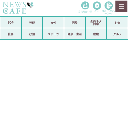
当たる占い師
占い
登録•
ログイン
マイルーム
面白ネタ
ホーム
TOP
芸能
女性
恋愛
お金
雑学
社会
政治
社会
政治
スポーツ
健康・生活
動物
グルメ
経済
海外
芸能
スポーツ
恋愛
ビックリ
コメントポスト
アリ／ナシ
リリース
ショップ
登録・ログイン/マイルーム