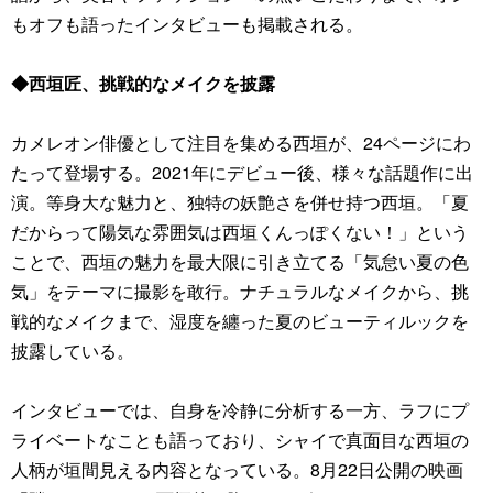
もオフも語ったインタビューも掲載される。
◆西垣匠、挑戦的なメイクを披露
カメレオン俳優として注目を集める西垣が、24ページにわ
たって登場する。2021年にデビュー後、様々な話題作に出
演。等身大な魅力と、独特の妖艶さを併せ持つ西垣。「夏
だからって陽気な雰囲気は西垣くんっぽくない！」という
ことで、西垣の魅力を最大限に引き立てる「気怠い夏の色
気」をテーマに撮影を敢行。ナチュラルなメイクから、挑
戦的なメイクまで、湿度を纏った夏のビューティルックを
披露している。
インタビューでは、自身を冷静に分析する一方、ラフにプ
ライベートなことも語っており、シャイで真面目な西垣の
人柄が垣間見える内容となっている。8月22日公開の映画