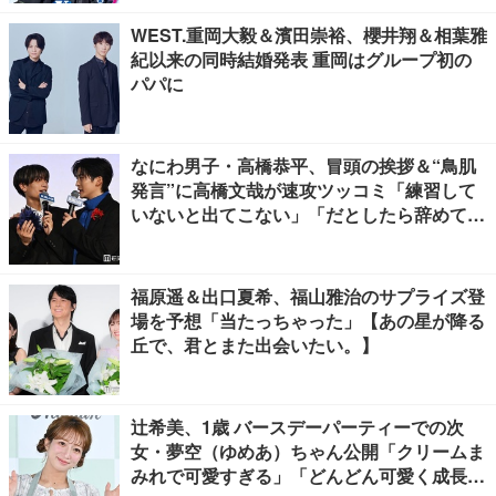
WEST.重岡大毅＆濱田崇裕、櫻井翔＆相葉雅
紀以来の同時結婚発表 重岡はグループ初の
パパに
なにわ男子・高橋恭平、冒頭の挨拶＆“鳥肌
発言”に高橋文哉が速攻ツッコミ「練習して
いないと出てこない」「だとしたら辞めてく
ださい」【ブルーロック】
福原遥＆出口夏希、福山雅治のサプライズ登
場を予想「当たっちゃった」【あの星が降る
丘で、君とまた出会いたい。】
辻希美、1歳 バースデーパーティーでの次
女・夢空（ゆめあ）ちゃん公開「クリームま
みれで可愛すぎる」「どんどん可愛く成長し