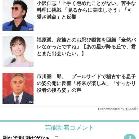
小沢仁志「上手く包めたことがない」苦手な
料理に挑戦 「見るからに美味しそう」「可
愛さ満点」と反響
福原遥、家族とのお忍び鑑賞を回顧「全然バ
レなかったですね」【あの星が降る丘で、君
とまた出会いたい。】
市川團十郎、 プールサイドで稽古する息子
の姿公開に反響「将来が楽しみ」「すっかり
役者の後ろ姿」の声
Recommended by