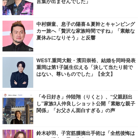
言葉が出ませんでした」
中村獅童、息子の陽喜＆夏幹とキャンピング
カー旅へ「贅沢な家族時間ですね」「素敵な
夏休みになりそう」と反響
WEST.重岡大毅・濱田崇裕、結婚を同時発表
重岡は第1子誕生伝える「決して当たり前で
はない、尊いものでした」【全文】
「今日好き」仲陸翔（りくと）、“父親顔出
し”家族3人仲良しショット公開「素敵な親子
関係」「お父さん面白すぎる」の声
鈴木砂羽、子宮筋腫摘出手術は「全然後悔は