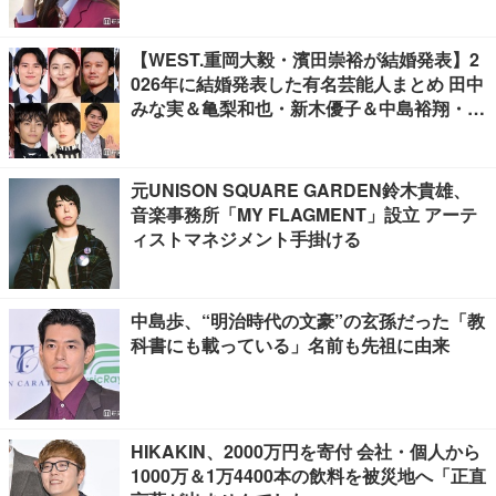
【WEST.重岡大毅・濱田崇裕が結婚発表】2
026年に結婚発表した有名芸能人まとめ 田中
みな実＆亀梨和也・新木優子＆中島裕翔・川
口春奈＆板倉滉選手ほか
元UNISON SQUARE GARDEN鈴木貴雄、
音楽事務所「MY FLAGMENT」設立 アーテ
ィストマネジメント手掛ける
中島歩、“明治時代の文豪”の玄孫だった「教
科書にも載っている」名前も先祖に由来
HIKAKIN、2000万円を寄付 会社・個人から
1000万＆1万4400本の飲料を被災地へ「正直