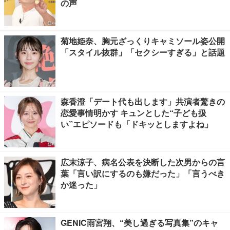
の声
菊地姫奈、胸元ざっくりキャミソール姿公開
「スタイル抜群」「セクシーすぎる」と話題
森香澄「デート代も出します」共演者驚きの
恋愛事情明かす キュンとした“子ども扱
い”エピソードも「ドキッとしますよね」
広末涼子、病名公表を決断した次男からの言
葉「言い訳にするのも嫌だった」「言うべき
か迷った」
GENIC雨宮翔、“美し過ぎる写真集”のキャ