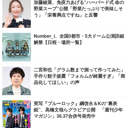
加藤綾菜、免疫力あげる“ハーバード式 命の
野菜スープ”公開「野菜たっぷりで美味しそ
う」「栄養満点ですね」と反響
Number_i、全国5都市・5大ドーム公演詳細
解禁【日程・場所一覧】
二宮和也「グラム数まで測って作ってみた」
手作り餃子披露「フォルムが綺麗すぎ」「商
品化してほしい」の声
実写『ブルーロック』綱啓永＆Kの“裏表
紙”、高橋文哉らグラビア公開 「週刊少年
マガジン」36.37合併号発売中