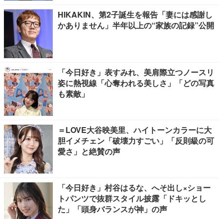
HIKAKIN、第2子誕生を報告「妻には感謝し
かありません」半年以上の“家族の記録”公開
「今日好き」表すみれ、美肩際立つノースリ
姿に熱視線「心奪われる美しさ」「どの写真
も素敵」
＝LOVE大谷映美里、ハイトーンカラーに大
胆イメチェン「破壊力すごい」「反則級の可
愛さ」と絶賛の声
「今日好き」村谷はるな、へそ出し×ショー
トパンツで抜群スタイル披露「ドキッとし
た」「頭身バランスが神」の声