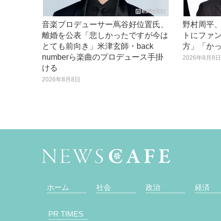
音楽プロデューサー蔦谷好位置氏、
野村周平
離婚を公表「悲しかったですが今は
トにファ
とても前向き」米津玄師・back
方」「か
numberら楽曲のプロデュース手掛
2026年8月8
ける
2026年8月8日
ホーム
社会
政治
経済
PR TIMES