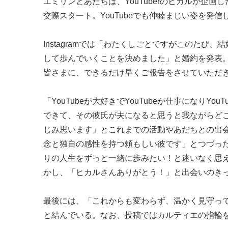
エミリンとあだちは、YouTuberのヒカルが企画
交際スタート。YouTubeでも仲睦まじい姿を発
Instagramでは「わたくしごとですがこのた
して歩んでいくことを決めました」と婚約を発表
皆さまに、できるだけ早くご報告をさせていただ
「YouTubeが大好きでYouTubeが仕事になりY
できて、その彼氏が夫になると思うと我ながらどこまで
じみ思います」とこれまでの活動やあだちとの出
念と独自の感性を持つ頼もしい彼です」とつづっ
りの人生をずっと一緒に歩みたい！と迷いなく思
かし、「ヒカルさんありがとう！」と出会いのき
最後には、「これからも変わらず、温かく見守っ
と結んでいる。なお、投稿ではカルティエの指輪