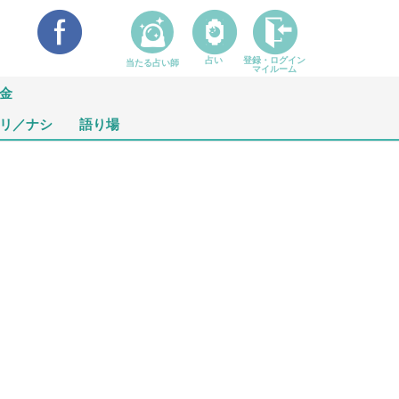
占い
登録・ログイン
当たる占い師
マイルーム
金
リ／ナシ
語り場