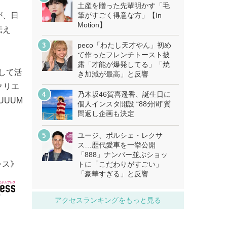
土産を贈った先輩明かす「毛
が、日
筆がすごく得意な方」【In
Motion】
伝え
peco「わたし天才やん」初め
て作ったフレンチトースト披
露「才能が爆発してる」「焼
として活
き加減が最高」と反響
クリエ
乃木坂46賀喜遥香、誕生日に
UUUM
個人インスタ開設 “88分間”質
問返し企画も決定
ユージ、ポルシェ・レクサ
ス…歴代愛車を一挙公開
「888」ナンバー並ぶショッ
レス》
トに「こだわりがすごい」
「豪華すぎる」と反響
アクセスランキングをもっと見る