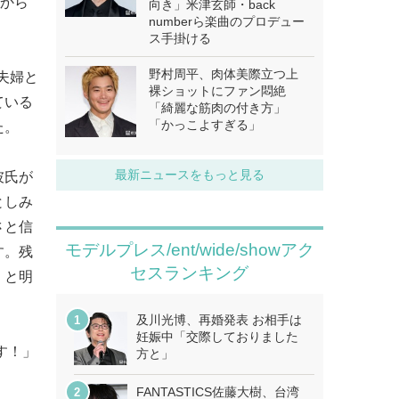
月から
向き」米津玄師・back
numberら楽曲のプロデュー
ス手掛ける
野村周平、肉体美際立つ上
夫婦と
裸ショットにファン悶絶
ている
「綺麗な筋肉の付き方」
「かっこよすぎる」
た。
最新ニュースをもっと見る
彼氏が
としみ
さと信
モデルプレス/ent/wide/showアク
す。残
セスランキング
」と明
及川光博、再婚発表 お相手は
妊娠中「交際しておりました
す！」
方と」
FANTASTICS佐藤大樹、台湾