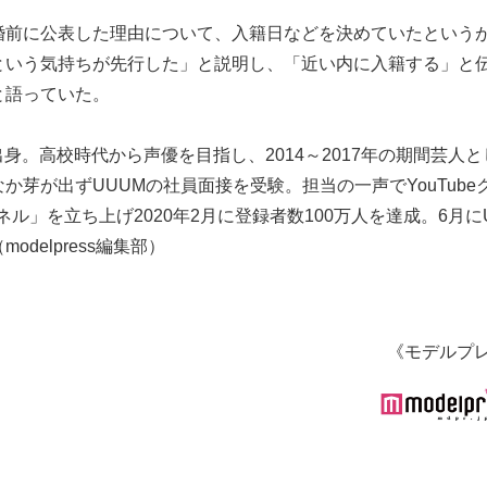
。結婚前に公表した理由について、入籍日などを決めていたという
という気持ちが先行した」と説明し、「近い内に入籍する」と
と語っていた。
出身。高校時代から声優を目指し、2014～2017年の期間芸人
芽が出ずUUUMの社員面接を受験。担当の一声でYouTube
ネル」を立ち上げ2020年2月に登録者数100万人を達成。6月に
elpress編集部）
《モデルプ