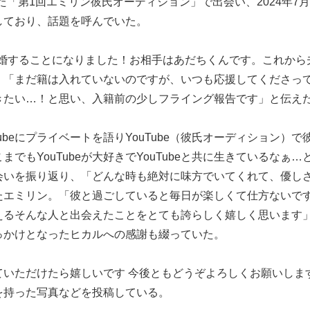
した「第1回エミリン彼氏オーディション」で出会い、2024年7
信しており、話題を呼んでいた。
び、結婚することになりました！お相手はあだちくんです。これから
。「まだ籍は入れていないのですが、いつも応援してくださっ
きたい…！と思い、入籍前の少しフライング報告です」と伝え
ouTubeにプライベートを語りYouTube（彼氏オーディション）で
もYouTubeが大好きでYouTubeと共に生きているなぁ…
会いを振り返り、「どんな時も絶対に味方でいてくれて、優し
たエミリン。「彼と過ごしていると毎日が楽しくて仕方ないで
えるそんな人と出会えたことをとても誇らしく嬉しく思います
っかけとなったヒカルへの感謝も綴っていた。
ていただけたら嬉しいです 今後ともどうぞよろしくお願いしま
を持った写真などを投稿している。