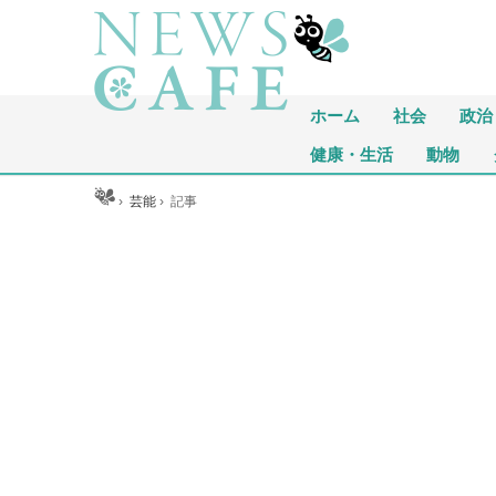
ホーム
社会
政治
健康・生活
動物
ホーム
›
芸能
›
記事