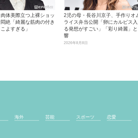
、肉体美際立つ上裸ショッ
2児の母・長谷川京子、手作りオ
ン悶絶「綺麗な筋肉の付き
ライス弁当公開「卵にカルピス入
っこよすぎる」
る発想がすごい」「彩り綺麗」と
響
日
2026年8月8日
海外
芸能
スポーツ
恋愛