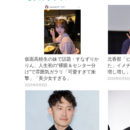
仮面高校生の妹で話題・すなずりか
北香那「
りん、人生初の“裸眼＆センター分
た」イメ
け”で雰囲気ガラリ「可愛すぎて衝
増し増し
撃」「美少女すぎる」
2026年8月8
2026年8月8日