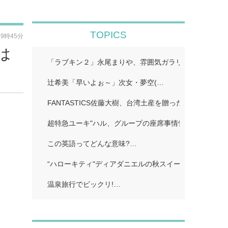
TOPICS
19時45分
は
「ラブキン２」永尾まりや、雰囲気ガラリのイメチェン
辻希美「早いよぉ～」次女・夢空(…
FANTASTICS佐藤大樹、台湾土産を贈った先輩明かす
超特急ユーキ"ハル、グループの座席事情告白「誰かと
この英語ってどんな意味?…
“ハローキティ"ディアダニエルの秋スイーツビュッフェ
温泉旅行でビックリ!…