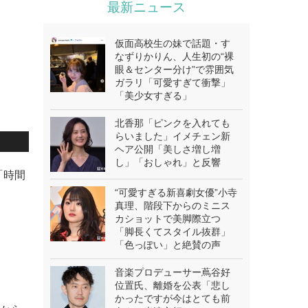
最新ニュース
仮面高校生の妹で話題・す
なずりかりん、人生初の“裸
眼＆センター分け”で雰囲気
ガラリ「可愛すぎて衝撃」
「美少女すぎる」
北香那「ピンクを入れても
らいました」イメチェン新
ヘア公開「美しさ増し増
し」「おしゃれ」と反響
の「時間
“可愛すぎる新喜劇女優”小寺
真理、階段下からのミニス
カショットで美脚際立つ
「脚長くてスタイル抜群」
「色っぽい」と絶賛の声
音楽プロデューサー蔦谷好
位置氏、離婚を公表「悲し
かったですが今はとても前