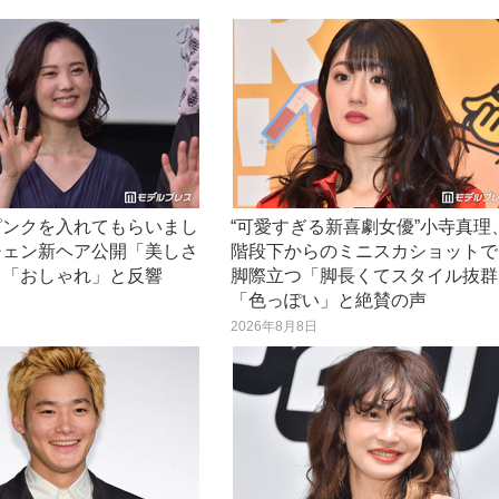
ピンクを入れてもらいまし
“可愛すぎる新喜劇女優”小寺真理
チェン新ヘア公開「美しさ
階段下からのミニスカショットで
」「おしゃれ」と反響
脚際立つ「脚長くてスタイル抜群
「色っぽい」と絶賛の声
日
2026年8月8日