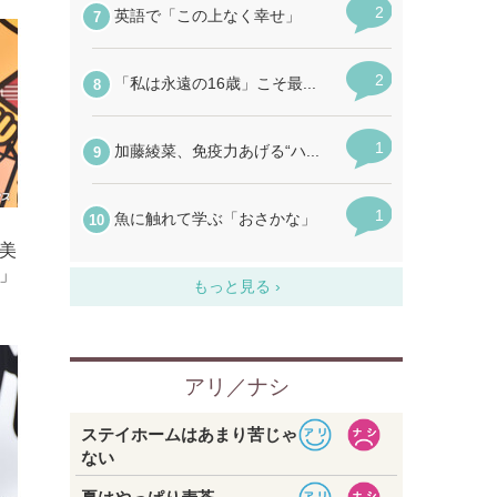
、
美
」