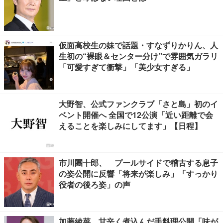
仮面高校生の妹で話題・すなずりかりん、人
生初の“裸眼＆センター分け”で雰囲気ガラリ
「可愛すぎて衝撃」「美少女すぎる」
大野智、公式ファンクラブ「さと島」初のイ
ベント開催へ 全国で12公演「近い距離で会
えることを楽しみにしてます」【日程】
市川團十郎、 プールサイドで稽古する息子
の姿公開に反響「将来が楽しみ」「すっかり
役者の後ろ姿」の声
加藤綾菜、甘辛く煮込んだ手料理公開「味が