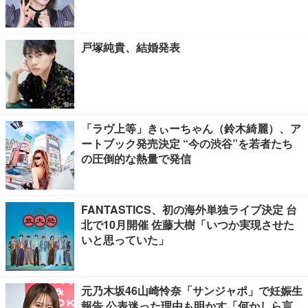
戸塚純貴、結婚発表
「ラヴ上等」きぃーちゃん（鈴木綺麗）、ア
ートブック発売決定 “今の渋谷”を若者たち
の圧倒的な熱量で発信
FANTASTICS、初の海外単独ライブ決定 台
北で10月開催 佐藤大樹「いつか実現させた
いと思っていた」
元乃木坂46山崎怜奈「サンジャポ」で妊娠生
報告 公表迷った理由も明かす「何かしら言