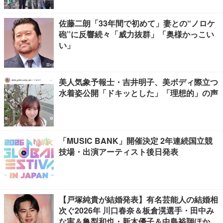
佐藤二朗「33年間で初めて」妻との“ノロケ
砲”に反響続々「威力抜群」「奥様かっこい
い」
美人気象予報士・吉井明子、美ボディ際立つ
水着姿公開「ドキッとした」「理想的」の声
「MUSIC BANK」開催決定 2年連続国立競
技場・出演アーティスト後日発表
【戸塚純貴が結婚発表】有名芸能人の結婚相
次ぐ2026年 川口春奈＆板倉滉選手・田中み
な実＆亀梨和也・新木優子＆中島裕翔ほか