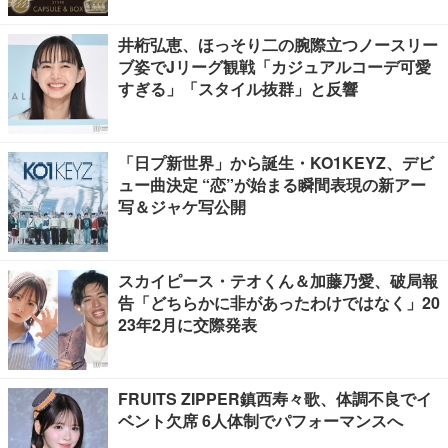
井桁弘恵、ほっそり二の腕際立つノースリー
ブ姿でJリーグ観戦「カジュアルコーデ可愛
すぎる」「スタイル抜群」と反響
「日プ新世界」から誕生・KO1KEYZ、デビ
ュー曲決定 “恋”が始まる瞬間表現の新アー
写＆ジャケ写公開
スカイピース・テオくん＆加藤乃愛、破局報
告「どちらかに非があったわけではなく」20
23年2月に交際発表
FRUITS ZIPPER鎮西寿々歌、体調不良でイ
ベント欠席 6人体制でパフォーマンスへ