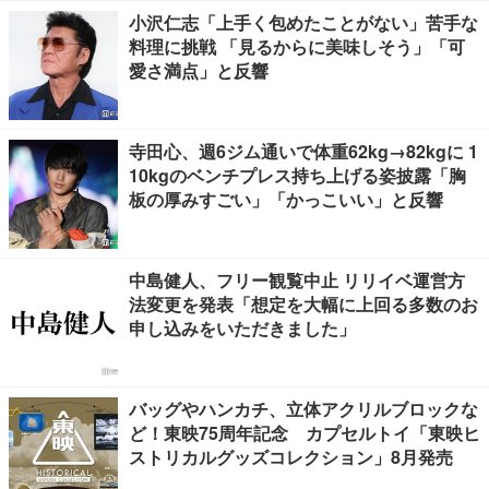
小沢仁志「上手く包めたことがない」苦手な
料理に挑戦 「見るからに美味しそう」「可
愛さ満点」と反響
寺田心、週6ジム通いで体重62kg→82kgに 1
10kgのベンチプレス持ち上げる姿披露「胸
板の厚みすごい」「かっこいい」と反響
中島健人、フリー観覧中止 リリイベ運営方
法変更を発表「想定を大幅に上回る多数のお
申し込みをいただきました」
バッグやハンカチ、立体アクリルブロックな
ど！東映75周年記念 カプセルトイ「東映ヒ
ストリカルグッズコレクション」8月発売