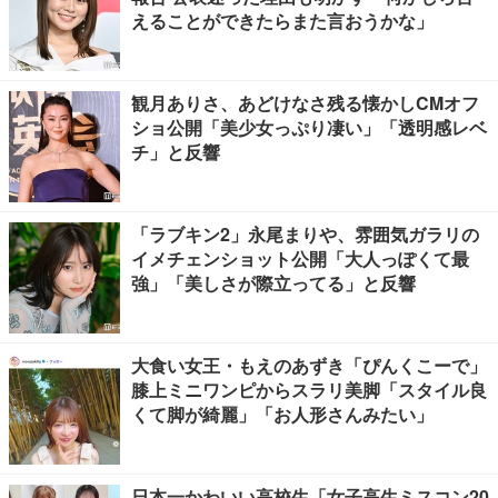
えることができたらまた言おうかな」
観月ありさ、あどけなさ残る懐かしCMオフ
ショ公開「美少女っぷり凄い」「透明感レベ
チ」と反響
「ラブキン2」永尾まりや、雰囲気ガラリの
イメチェンショット公開「大人っぽくて最
強」「美しさが際立ってる」と反響
大食い女王・もえのあずき「ぴんくこーで」
膝上ミニワンピからスラリ美脚「スタイル良
くて脚が綺麗」「お人形さんみたい」
日本一かわいい高校生「女子高生ミスコン20