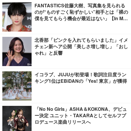
FANTASTICS佐藤大樹、写真集を見られる
のが“ものすごく恥ずかしい”相手とは「裸の
僕を見てもらう機会が最近はない」【In Moti
on】
北香那「ピンクを入れてもらいました」イメ
チェン新ヘア公開「美しさ増し増し」「おし
ゃれ」と反響
イコラブ、JUJUが初登場！歌詞注目度ラン
キング1位はEBiDANの「Yes! 東京」が獲得
「No No Girls」ASHA＆KOKONA、デビュ
ー決定 ユニット・TAKARAとしてセルフプ
ロデュース楽曲リリースへ