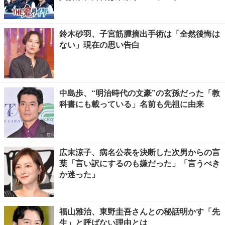
鈴木砂羽、子宮筋腫摘出手術は「全然後悔は
ない」現在の思い告白
中島歩、“明治時代の文豪”の玄孫だった「教
科書にも載っている」名前も先祖に由来
広末涼子、病名公表を決断した次男からの言
葉「言い訳にするのも嫌だった」「言うべき
か迷った」
福山雅治、東野圭吾さんとの秘話明かす「先
生」と呼ばない理由とは