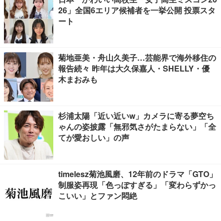
26」全国6エリア候補者を一挙公開 投票スタ
ート
菊地亜美・舟山久美子…芸能界で海外移住の
報告続々 昨年は大久保嘉人・SHELLY・優
木まおみも
杉浦太陽「近い近いw」カメラに寄る夢空ち
ゃんの姿披露「無邪気さがたまらない」「全
てが愛おしい」の声
timelesz菊池風磨、12年前のドラマ「GTO」
制服姿再現「色っぽすぎる」「変わらずかっ
こいい」とファン悶絶