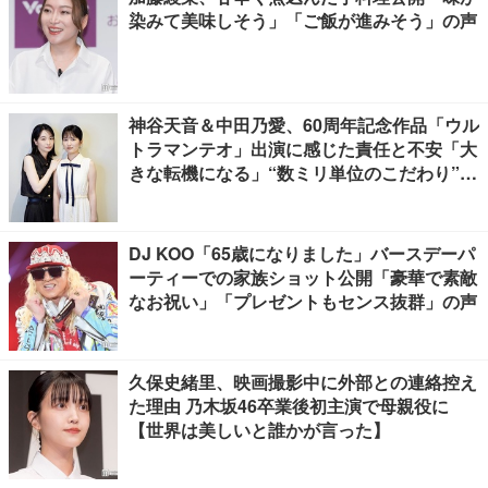
染みて美味しそう」「ご飯が進みそう」の声
神谷天音＆中田乃愛、60周年記念作品「ウル
トラマンテオ」出演に感じた責任と不安「大
きな転機になる」“数ミリ単位のこだわり”特
撮技術に圧倒【インタビュー】
DJ KOO「65歳になりました」バースデーパ
ーティーでの家族ショット公開「豪華で素敵
なお祝い」「プレゼントもセンス抜群」の声
久保史緒里、映画撮影中に外部との連絡控え
た理由 乃木坂46卒業後初主演で母親役に
【世界は美しいと誰かが言った】