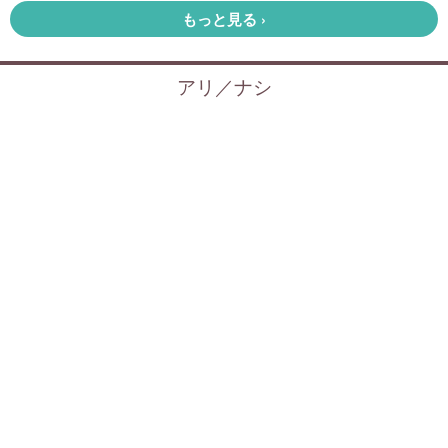
記事
ホーム
›
芸能
›
モデルプレス/ent/world/wide/show
›