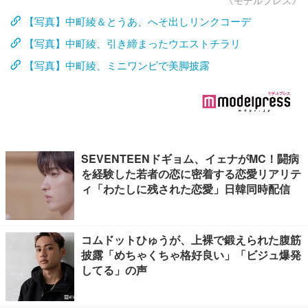
《モデルプレス》
【写真】中町綾＆とうあ、へそ出しリンクコーデ
【写真】中町綾、引き締まったウエストチラリ
【写真】中町綾、ミニワンピで美脚披露
SEVENTEENドギョム、イェナがMC！闘病
を経験した若者の恋に密着する恋愛リアリテ
ィ「わたしに残された恋愛」日韓同時配信
コムドットひゅうが、上裸で鍛えられた腹筋
披露「めちゃくちゃ格好良い」「ビジュ爆発
してる」の声