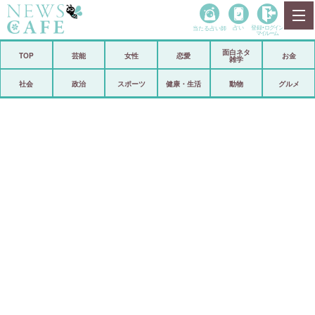
当たる占い師
占い
登録•
ログイン
マイルーム
面白ネタ
ホーム
TOP
芸能
女性
恋愛
お金
雑学
社会
政治
社会
政治
スポーツ
健康・生活
動物
グルメ
経済
海外
芸能
スポーツ
恋愛
ビックリ
コメントポスト
アリ／ナシ
リリース
ショップ
登録・ログイン/マイルーム