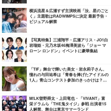
横浜流星＆広瀬すず主演映画「汝、星のごと
く」主題歌はRADWIMPSに決定 最新予告・
ビジュアル解禁
【写真特集】三浦翔平・広瀬アリス・JO1白
岩瑠姫・元乃木坂46梅澤美波ら「ジョー マ
ローン ロンドン」イベントに豪華集結
「TIF」舞台で輝いた美女・岩永莉子さん、
憧れの与田祐希は「青春を捧げたアイドルの
1人」青山コンテスト参加のきっかけは？
【モデルプレスインタビュー】
M!LK曽野舜太・上田竜也・「VIVANT」富
栄ドラムら「THE鬼タイジ」参戦 出演者15
人解禁、舞台は東京サマーランド