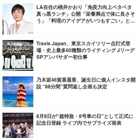
LA在住の桃井かおり「免疫力向上ベタベタ
真っ黒ランチ」公開「栄養満点で体に良さそ
う」「料理のアイデアがいつもすごい」と反
響
Travis Japan、東京スカイツリー点灯式登
場・史上最多60種類のライティング Jリーグ
SPアンバサダー初仕事
乃木坂46賀喜遥香、誕生日に個人インスタ開
設 “88分間”質問返し企画も決定
8月8日が“超特急・8号車の日”として正式に
記念日登録 ライブ内でサプライズ発表