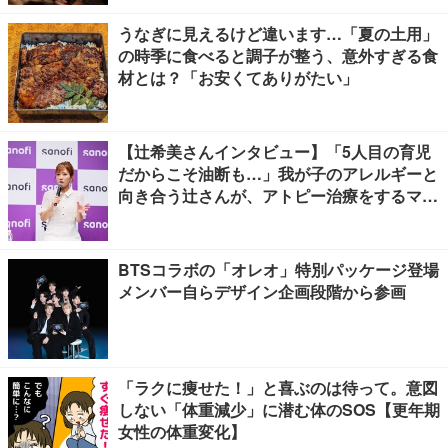
うなぎに見えるけど違います…「夏の土用」
の時季に食べると調子が整う、意外すぎる食
材とは？「お安くてありがたい」
【辻希美さんインタビュー】「5人目の育児
だからこそ油断も…」我が子のアレルギーと
向き合う辻さんが、アトピー治療をするママ
友にかけたい言葉とは
BTSコラボの「オレオ」特別パッケージ登場
メンバー自らデザイン企画段階から参画
「ラクに痩せた！」と喜ぶのは待って。意図
しない「体重減少」に潜む体のSOS【更年期
女性の体重変化】