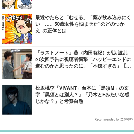
最近やたらと「むせる」「薬が飲み込みにく
い」…。50歳女性を悩ませた“のどのつか
え”の正体とは
「ラストノート」葵（内田有紀）が涙 波乱
の次回予告に視聴者衝撃「ハッピーエンドに
進むのかと思ったのに」「不穏すぎる」【ネ
タバレあり】
松坂桃李「VIVANT」台本に「黒須M」の文
字「黒須とは別人？」「乃木とFみたいな感
じかな？」と考察白熱
Recommended by