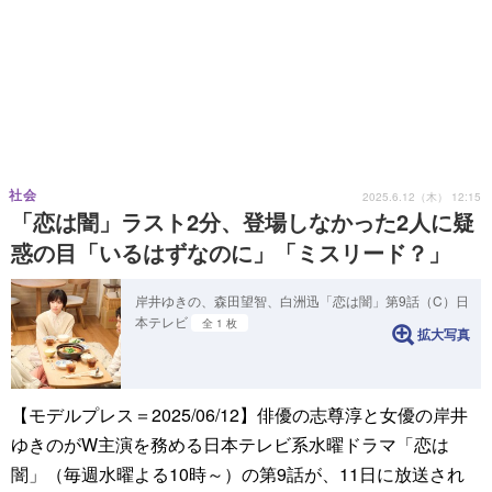
社会
2025.6.12（木） 12:15
「恋は闇」ラスト2分、登場しなかった2人に疑
惑の目「いるはずなのに」「ミスリード？」
岸井ゆきの、森田望智、白洲迅「恋は闇」第9話（C）日
本テレビ
全 1 枚
拡大写真
【モデルプレス＝2025/06/12】俳優の志尊淳と女優の岸井
ゆきのがW主演を務める日本テレビ系水曜ドラマ「恋は
闇」（毎週水曜よる10時～）の第9話が、11日に放送され