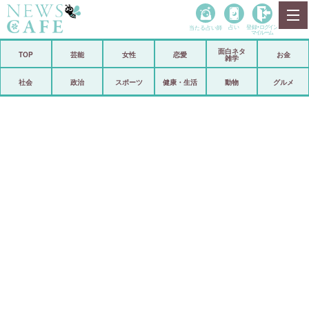
当たる占い師
占い
登録•
ログイン
マイルーム
面白ネタ
ホーム
TOP
芸能
女性
恋愛
お金
雑学
社会
政治
社会
政治
スポーツ
健康・生活
動物
グルメ
経済
海外
芸能
スポーツ
恋愛
ビックリ
コメントポスト
アリ／ナシ
リリース
ショップ
登録・ログイン/マイルーム