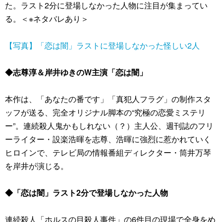
た。ラスト2分に登場しなかった人物に注目が集まってい
る。＜※ネタバレあり＞
【写真】「恋は闇」ラストに登場しなかった怪しい2人
◆志尊淳＆岸井ゆきのW主演「恋は闇」
本作は、「あなたの番です」「真犯人フラグ」の制作スタ
ッフが送る、完全オリジナル脚本の“究極の恋愛ミステリ
ー”。連続殺人鬼かもしれない（？）主人公、週刊誌のフリ
ーライター・設楽浩暉を志尊、浩暉に強烈に惹かれていく
ヒロインで、テレビ局の情報番組ディレクター・筒井万琴
を岸井が演じる。
◆「恋は闇」ラスト2分で登場しなかった人物
連続殺人「ホルスの目殺人事件」の6件目の現場で全身をめ