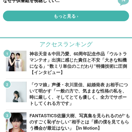
アクセスランキング
神谷天音＆中田乃愛、60周年記念作品「ウルトラ
マンテオ」出演に感じた責任と不安「大きな転機
になる」“数ミリ単位のこだわり”特撮技術に圧倒
【インタビュー】
「ウマ娘」声優・衣川里佳、結婚発表 お相手につ
いて明かす「一般の方で、気ままな性格の私を、
時に厳しく、そしてとても優しく、全力でサポー
トしてくれる方です」
FANTASTICS佐藤大樹、写真集を見られるのが“も
のすごく恥ずかしい”相手とは「裸の僕を見てもら
う機会が最近はない」【In Motion】