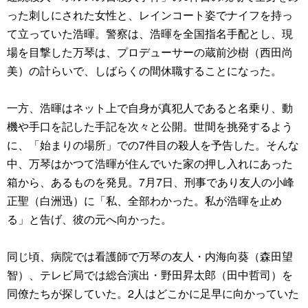
った刺しにされた女性と、レインコート姿でナイフを持っ
て立っていた浩暉。警察は、浩暉を全国指名手配とし、現
場を目撃した万琴は、プロデューサーの蔵前沙樹（西田尚
美）の計らいで、しばらくの間休職することになった。
一方、浩暉はネット上で自身が真犯人であると名乗り、動
機や手口を記した手記を次々と公開。世間を挑発するよう
に、「始まりの場所」での7件目の殺人を予告した。そんな
中、万琴はかつて浩暉が住んでいた家の押し入れにあった
箱から、あるものを発見。7月7日、刑事であり友人の小峰
正聖（白洲迅）に「私、全部わかった。私が浩暉を止め
る」と告げ、彼の元へ向かった。
同じ頃、病院では看護師で万琴の友人・内海向葵（森田望
智）、テレビ局では総合演出・野田昇太郎（田中哲司）を
同僚たちが探していた。2人はどこかに足早に向かっていた