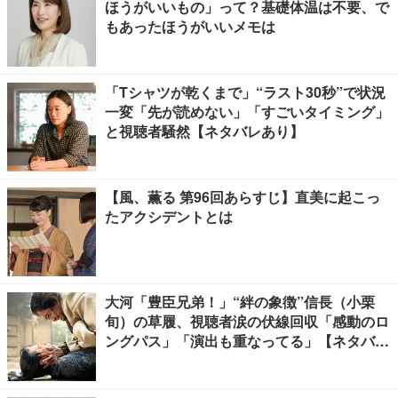
ほうがいいもの」って？基礎体温は不要、で
もあったほうがいいメモは
「Tシャツが乾くまで」“ラスト30秒”で状況
一変「先が読めない」「すごいタイミング」
と視聴者騒然【ネタバレあり】
【風、薫る 第96回あらすじ】直美に起こっ
たアクシデントとは
大河「豊臣兄弟！」“絆の象徴”信長（小栗
旬）の草履、視聴者涙の伏線回収「感動のロ
ングパス」「演出も重なってる」【ネタバレ
あり】