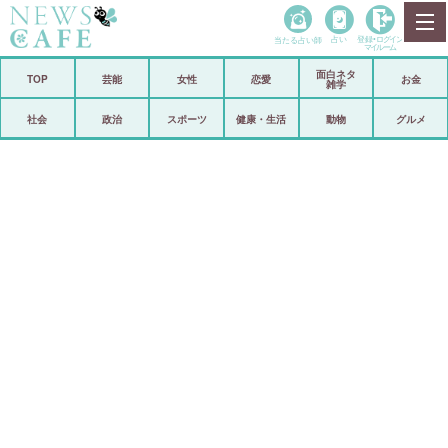
当たる占い師
占い
登録•
ログイン
マイルーム
面白ネタ
ホーム
TOP
芸能
女性
恋愛
お金
雑学
社会
政治
社会
政治
スポーツ
健康・生活
動物
グルメ
経済
海外
芸能
スポーツ
恋愛
ビックリ
コメントポスト
アリ／ナシ
リリース
ショップ
登録・ログイン/マイルーム