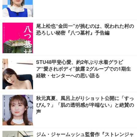
尾上松也“金田一”が挑むのは、呪われた村の
恐ろしい秘密『八つ墓村』予告編
STU48甲斐心愛、約2年ぶり水着グラビ
ア“愛されボディ”披露 2グループでの1期生
経験・センターへの思い語る
秋元真夏、風呂上がりショット公開に「すっ
ぴん？」「肌の透明感が半端ない」と絶賛の
声
ジム・ジャームッシュ監督作『ストレンジャ