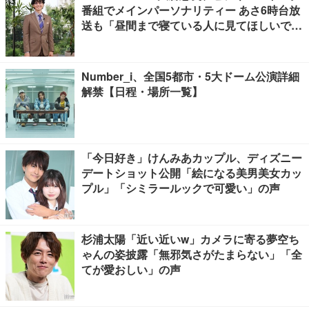
番組でメインパーソナリティー あさ6時台放
送も「昼間まで寝ている人に見てほしいで
す」
Number_i、全国5都市・5大ドーム公演詳細
解禁【日程・場所一覧】
「今日好き」けんみあカップル、ディズニー
デートショット公開「絵になる美男美女カッ
プル」「シミラールックで可愛い」の声
杉浦太陽「近い近いw」カメラに寄る夢空ち
ゃんの姿披露「無邪気さがたまらない」「全
てが愛おしい」の声