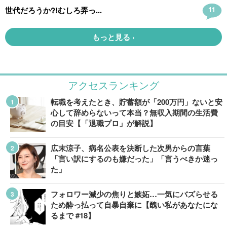
アクセスランキング
転職を考えたとき、貯蓄額が「200万円」ないと安
心して辞めらないって本当？無収入期間の生活費
の目安【「退職プロ」が解説】
広末涼子、病名公表を決断した次男からの言葉
「言い訳にするのも嫌だった」「言うべきか迷っ
た」
フォロワー減少の焦りと嫉妬…一気にバズらせる
ため酔っ払って自暴自棄に【醜い私があなたにな
るまで #18】