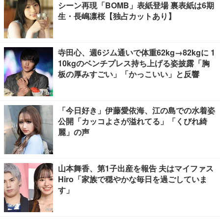
シーン再現「BOMB」表紙登場 裏表紙は6期
生・長嶋凛桜【独占カットあり】
寺田心、週6ジム通いで体重62kg→82kgに 1
10kgのベンチプレス持ち上げる姿披露「胸
板の厚みすごい」「かっこいい」と反響
「今日好き」伊藤愛依海、江の島での水着姿
公開「カッコよさが溢れてる」「くびれ綺
麗」の声
山本舞香、第1子出産を報告 夫はマイファス
Hiro「家族で穏やかな毎日を過ごしていま
す」