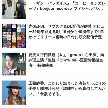
ー・ザン・パラダイス』『コーヒー＆シガレ
ッツ』bonjour recordsオフィシャルTシャ
ツ発売
光GENJI、サブスク＆DL配信が解禁 デビュ
ー39周年迎える8月19日から40周年まで1年
かけてリリース当時の日付に順次配信予定
要潤＆正門良規（Aぇ！group）ら出演、向
井理主演「連続ドラマW MR -医薬情報担当
者-」特報映像
工藤静香、こだわり詰まった海苔たっぷりの
手作り味噌汁公開「調味料から真似してみた
い」「食欲そそる」