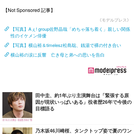
【Not Sponsored 記事】
《モデルプレス》
【写真】Aぇ! group佐野晶哉「めちゃ落ち着く」親しい関係
性のイケメン俳優
【写真】横山裕＆timelesz松島聡、銭湯で裸の付き合い
横山裕の涙に反響 亡き母と弟への思いを告白
田中圭、約1年ぶり主演舞台は「緊張する原
因が現状いっぱいある」役者歴26年で今後の
目標語る
乃木坂46川崎桜、タンクトップ姿で夏のワン