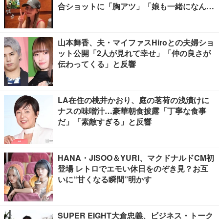
合ショットに「胸アツ」「娘も一緒になんて
感慨深い」の声
山本舞香、夫・マイファスHiroとの夫婦ショ
ット公開「2人が見れて幸せ」「仲の良さが
伝わってくる」と反響
LA在住の桃井かおり、庭の茗荷の浅漬けに
ナスの味噌汁…豪華朝食披露「丁寧な食事
だ」「素敵すぎる」と反響
HANA・JISOO＆YURI、マクドナルドCM初
登場 レトロでエモい休日をのぞき見？お互
いに“甘くなる瞬間”明かす
SUPER EIGHT大倉忠義、ビジネス・トーク