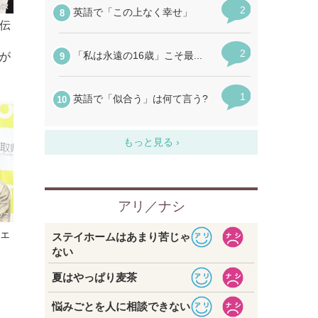
伝
が
ェ