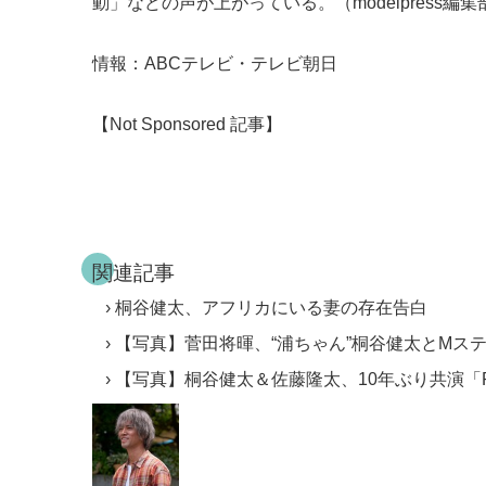
動」などの声が上がっている。（modelpress編集
情報：ABCテレビ・テレビ朝日
【Not Sponsored 記事】
関連記事
桐谷健太、アフリカにいる妻の存在告白
【写真】菅田将暉、“浦ちゃん”桐谷健太とMス
【写真】桐谷健太＆佐藤隆太、10年ぶり共演「R