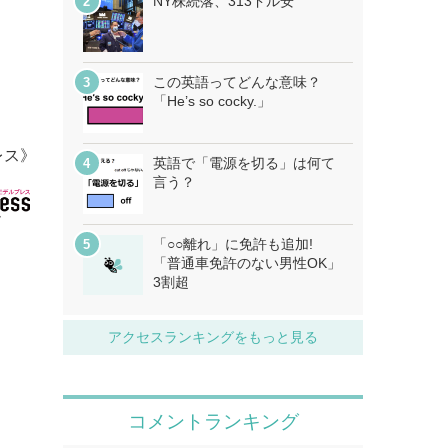
NY株続落、313ドル安
この英語ってどんな意味？
「He’s so cocky.」
レス》
英語で「電源を切る」は何て
言う？
「○○離れ」に免許も追加!
「普通車免許のない男性OK」
3割超
アクセスランキングをもっと見る