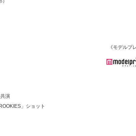
部）
《モデルプ
テ共演
OOKIES」ショット