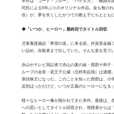
本作は「コード・ブルー」「ハゲタカ」「離婚弁
司氏による5年ぶりのオリジナル作品。金も無け
谷）が、夢を失くしたかつての教え子たちととも
◆「いつか、ヒーロー」最終回でタイトル回収
児童養護施設「希望の道」に来る前、外資系金融
い詰め、自殺者まで出していた。そんな姿を見て
赤山やテレビ局記者で赤山の妻の妹・西郡十和子
ループの会長・若王子公威（北村有起哉）は逮捕
筆頭株主になった。このことを知った西郡は、小
反則ばっかだけど、いつか正義のヒーローになる
様々なヒーロー像が描かれてきた本作。最後は、
への思いとしてタイトル回収され、視聴者からは