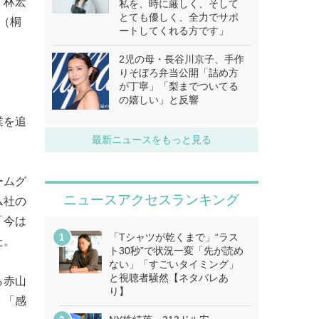
・林宏
私を、時に厳しく、そして
とても優しく、全力でサポ
（桐
ートしてくれる方です」
2児の母・長谷川京子、手作
りそぼろ弁当公開「詰め方
が丁寧」「梨までついてる
の嬉しい」と反響
業を追
最新ニュースをもっと見る
ームグ
ニュースアクセスランキング
ム社の
「今は
「Tシャツが乾くまで」“ラス
た。
ト30秒”で状況一変「先が読め
ない」「すごいタイミング」
と視聴者騒然【ネタバレあ
ら赤山
り】
」「感