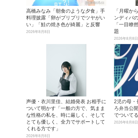
高橋みなみ「朝食のような夕食」手
「月曜か
料理披露「卵がプリプリでツヤがい
ンディバ
い」「鮭の焼き色が綺麗」と反響
「一目瞭
題
2026年8月8日
2026年8月8
声優・衣川里佳、結婚発表 お相手に
2児の母
ついて明かす「一般の方で、気まま
ろ弁当公
な性格の私を、時に厳しく、そして
でついて
とても優しく、全力でサポートして
2026年8月8
くれる方です」
2026年8月8日