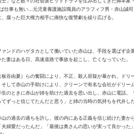
護士」など数々の社会派ヒットドラマを生み出してきた脚本家
れば仕事も無い…元児童養護施設職員のアラフィフ男・赤山誠司
に、腐った巨大権力相手に痛快な復讐劇を繰り広げる。
ファンドのハゲタカとして働いていた赤山は、手段を選ばず企
いた妻はある日、高速道路で事故を起こし、亡くなっていた。
（板谷由夏）らの奮闘により、不正、殺人容疑が暴かれ、ドリ
。そして赤山の手助けにより、クリーンで有名な会社がドリー
学生のときに赤山が姉を助けた過去を思い出し、赤山に電話。
ってずっと信じてたんだと思う」と姉の当時の気持ちを代弁し
赤山の過去の過ちを許し、彼の内にある正義を信じ続けた妻か
「夫婦愛だったんだ」「最後は奥さんの思いが実って良かった