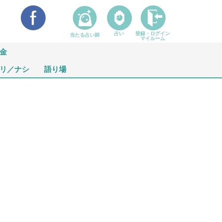
占い
登録・ログイン
当たる占い師
マイルーム
金
リ／ナシ
語り場