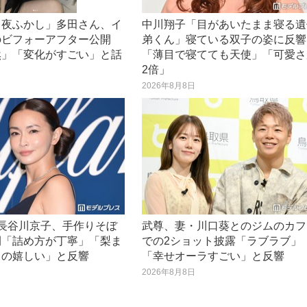
ら夜ふかし」多田さん、イ
中川翔子「目があいたまま寝る遺
のビフォーアフター公開
弟くん」寝ている双子の姿に反響
然」「変化がすごい」と話
「薄目で寝てても天使」「可愛さ
2倍」
日
2026年8月8日
・長谷川京子、手作りそぼ
武尊、妻・川口葵とのジムのカフ
開「詰め方が丁寧」「梨ま
での2ショット披露「ラブラブ」
るの嬉しい」と反響
「幸せオーラすごい」と反響
日
2026年8月8日