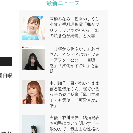
最新ニュース
高橋みなみ「朝食のような
夕食」手料理披露「卵がプ
リプリでツヤがいい」「鮭
の焼き色が綺麗」と反響
「月曜から夜ふかし」多田
さん、インディバのビフォ
ーアフター公開「一目瞭
然」「変化がすごい」と話
題
週日曜
中川翔子「目があいたまま
寝る遺伝弟くん」寝ている
双子の姿に反響「薄目で寝
てても天使」「可愛さが2
倍」
声優・衣川里佳、結婚発表
お相手について明かす「一
般の方で、気ままな性格の