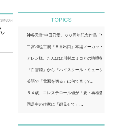
TOPICS
23時30分
ん
神谷天音"中田乃愛、６０周年記念作品「ウルトラマン
二宮和也主演『８番出口』本編ノーカット地上波初放送!
アレン様、たんぽぽ川村エミコとの喧嘩後に「初めての
『白雪姫』から『ハイスクール・ミュージカル/ザ・ム
英語で「電源を切る」は何て言う?…
５４歳、コレステロール値が「要・再検査」…
同居中の作家に「顔見せて」…