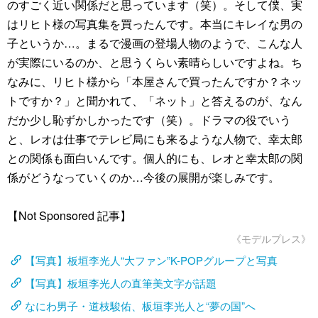
のすごく近い関係だと思っています（笑）。そして僕、実
はリヒト様の写真集を買ったんです。本当にキレイな男の
子というか…。まるで漫画の登場人物のようで、こんな人
が実際にいるのか、と思うくらい素晴らしいですよね。ち
なみに、リヒト様から「本屋さんで買ったんですか？ネッ
トですか？」と聞かれて、「ネット」と答えるのが、なん
だか少し恥ずかしかったです（笑）。ドラマの役でいう
と、レオは仕事でテレビ局にも来るような人物で、幸太郎
との関係も面白いんです。個人的にも、レオと幸太郎の関
係がどうなっていくのか…今後の展開が楽しみです。
【Not Sponsored 記事】
《モデルプレス》
【写真】板垣李光人“大ファン”K-POPグループと写真
【写真】板垣李光人の直筆美文字が話題
なにわ男子・道枝駿佑、板垣李光人と“夢の国”へ