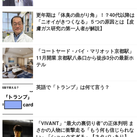
更年期は「体臭の曲がり角」！？40代以降は
「ニオイがきつくなる」５つの原因とは【皮
膚ガス研究の第一人者が解説】
「コートヤード・バイ・マリオット京都駅」
11月開業 京都駅八条口から徒歩3分の最新ホ
テル
英語で「トランプ」は何て言う？
「VIVANT」“最大の裏切り者”の正体判明 ま
さかの人物に衝撃走る「もう何も信じられな
い」「ショックすぎる」【ネタバレあり】