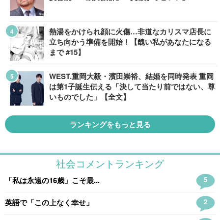
熱湯をかけられ顔に火傷…非道なカリスマ店長に
立ち向かう準備を開始！【醜い私があなたになる
まで #15】
WEST.重岡大毅・濱田崇裕、結婚を同時発表 重岡
は第1子誕生伝える「決して当たり前ではない、尊
いものでした」【全文】
ランキングをもっと見る