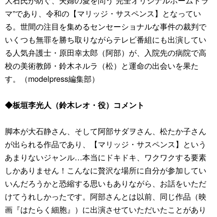
大石氏が紡ぐ、夫婦の愛を問う“完全オリジナルホームドラ
マ”であり、令和の【マリッジ・サスペンス】となってい
る。世間の注目を集めるセンセーショナルな事件の裁判で
いくつも無罪を勝ち取りながらテレビ番組にも出演してい
る人気弁護士・原田幸太郎（阿部）が、入院先の病院で高
校の美術教師・鈴木ネルラ（松）と運命の出会いを果た
す。（modelpress編集部）
◆板垣李光人（鈴木レオ・役）コメント
脚本が大石静さん、そして阿部サダヲさん、松たか子さん
が出られる作品であり、【マリッジ・サスペンス】という
あまりないジャンル…本当にドキドキ、ワクワクする要素
しかありません！こんなに贅沢な場所に自分が参加してい
いんだろうかと恐縮する思いもありながら、お話をいただ
けてうれしかったです。阿部さんとは以前、同じ作品（映
画『はたらく細胞』）に出演させていただいたことがあり