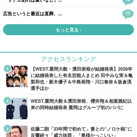
アクセスランキング
【WEST.重岡大毅・濱田崇裕が結婚発表】2026年
に結婚発表した有名芸能人まとめ 田中みな実＆亀
梨和也・新木優子＆中島裕翔・川口春奈＆板倉滉
選手ほか
WEST.重岡大毅＆濱田崇裕、櫻井翔＆相葉雅紀以
来の同時結婚発表 重岡はグループ初のパパに
佐藤二朗「33年間で初めて」妻との“ノロケ砲”に
反響続々「威力抜群」「奥様かっこいい」