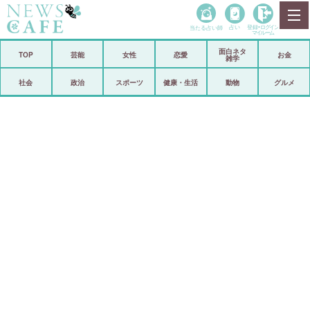
当たる占い師
占い
登録•
ログイン
マイルーム
面白ネタ
ホーム
TOP
芸能
女性
恋愛
お金
雑学
社会
政治
社会
政治
スポーツ
健康・生活
動物
グルメ
経済
海外
芸能
スポーツ
恋愛
ビックリ
コメントポスト
アリ／ナシ
リリース
ショップ
登録・ログイン/マイルーム