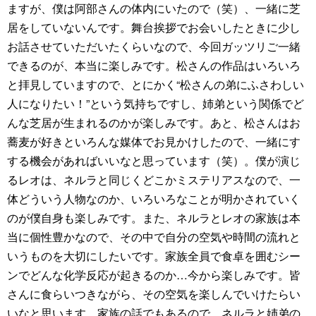
ますが、僕は阿部さんの体内にいたので（笑）、一緒に芝
居をしていないんです。舞台挨拶でお会いしたときに少し
お話させていただいたくらいなので、今回ガッツリご一緒
できるのが、本当に楽しみです。松さんの作品はいろいろ
と拝見していますので、とにかく“松さんの弟にふさわしい
人になりたい！”という気持ちですし、姉弟という関係でど
んな芝居が生まれるのかが楽しみです。あと、松さんはお
蕎麦が好きといろんな媒体でお見かけしたので、一緒にす
する機会があればいいなと思っています（笑）。僕が演じ
るレオは、ネルラと同じくどこかミステリアスなので、一
体どういう人物なのか、いろいろなことが明かされていく
のが僕自身も楽しみです。また、ネルラとレオの家族は本
当に個性豊かなので、その中で自分の空気や時間の流れと
いうものを大切にしたいです。家族全員で食卓を囲むシー
ンでどんな化学反応が起きるのか…今から楽しみです。皆
さんに食らいつきながら、その空気を楽しんでいけたらい
いなと思います。家族の話でもあるので、ネルラと姉弟の