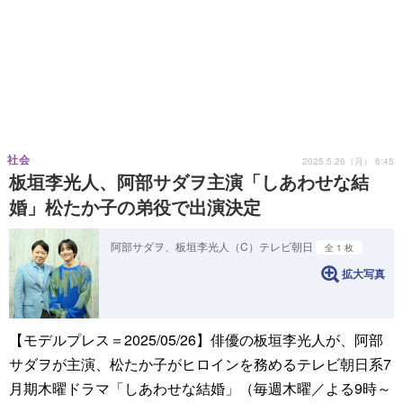
社会
2025.5.26（月） 6:45
板垣李光人、阿部サダヲ主演「しあわせな結
婚」松たか子の弟役で出演決定
阿部サダヲ、板垣李光人（C）テレビ朝日
全 1 枚
拡大写真
【モデルプレス＝2025/05/26】俳優の板垣李光人が、阿部
サダヲが主演、松たか子がヒロインを務めるテレビ朝日系7
月期木曜ドラマ「しあわせな結婚」（毎週木曜／よる9時～