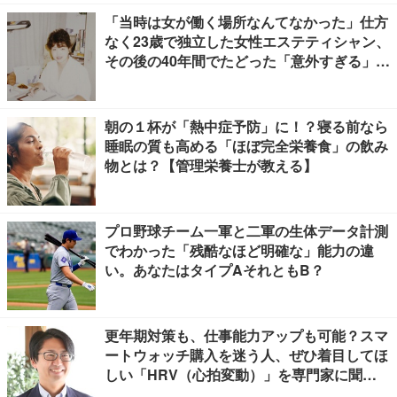
「当時は女が働く場所なんてなかった」仕方
なく23歳で独立した女性エステティシャン、
その後の40年間でたどった「意外すぎる」紆
余曲折
朝の１杯が「熱中症予防」に！？寝る前なら
睡眠の質も高める「ほぼ完全栄養食」の飲み
物とは？【管理栄養士が教える】
プロ野球チーム一軍と二軍の生体データ計測
でわかった「残酷なほど明確な」能力の違
い。あなたはタイプAそれともB？
更年期対策も、仕事能力アップも可能？スマ
ートウォッチ購入を迷う人、ぜひ着目してほ
しい「HRV（心拍変動）」を専門家に聞き
ました