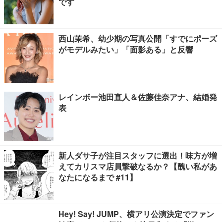
です
西山茉希、幼少期の写真公開「すでにポーズ
がモデルみたい」「面影ある」と反響
レインボー池田直人＆佐藤佳奈アナ、結婚発
表
新人ダサ子が注目スタッフに選出！味方が増
えてカリスマ店員撃破なるか？【醜い私があ
なたになるまで #11】
Hey! Say! JUMP、横アリ公演決定でファン