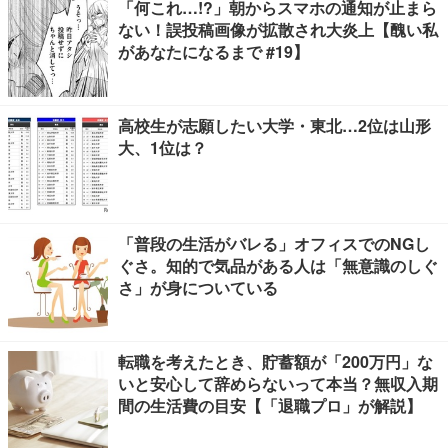
「何これ…!?」朝からスマホの通知が止まら
ない！誤投稿画像が拡散され大炎上【醜い私
があなたになるまで #19】
高校生が志願したい大学・東北…2位は山形
大、1位は？
「普段の生活がバレる」オフィスでのNGし
ぐさ。知的で気品がある人は「無意識のしぐ
さ」が身についている
転職を考えたとき、貯蓄額が「200万円」な
いと安心して辞めらないって本当？無収入期
間の生活費の目安【「退職プロ」が解説】