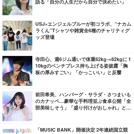
語る「自分の人生だから自分で決めたい」
USJ×エンジェルブルーが初コラボ、“ナカム
ラくん”Tシャツや雑貨全6種のチャリティグ
ッズ登場
寺田心、週6ジム通いで体重62kg→82kgに 1
10kgのベンチプレス持ち上げる姿披露「胸
板の厚みすごい」「かっこいい」と反響
前田希美、ハンバーグ・サラダ・さつまいも
のカナッペ…豪華な手料理並ぶ食卓公開「全
部美味しそう」「盛り付けがおしゃれ」と絶
賛の声
「MUSIC BANK」開催決定 2年連続国立競