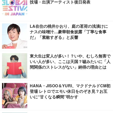
技場・出演アーティスト後日発表
LA在住の桃井かおり、庭の茗荷の浅漬けに
ナスの味噌汁…豪華朝食披露「丁寧な食事
だ」「素敵すぎる」と反響
東大生は変人が多い！？いや、むしろ無害で
いい人が多い、ここは天国？嘘みたいに「人
間関係のストレスがない」納得の理由とは
HANA・JISOO＆YURI、マクドナルドCM初
登場 レトロでエモい休日をのぞき見？お互
いに“甘くなる瞬間”明かす