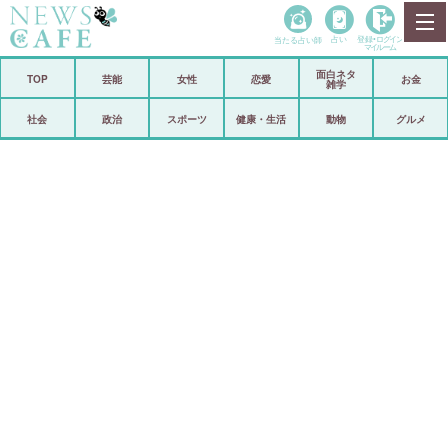
当たる占い師
占い
登録•
ログイン
マイルーム
面白ネタ
ホーム
TOP
芸能
女性
恋愛
お金
雑学
社会
政治
社会
政治
スポーツ
健康・生活
動物
グルメ
経済
海外
芸能
スポーツ
恋愛
ビックリ
コメントポスト
アリ／ナシ
リリース
ショップ
登録・ログイン/マイルーム