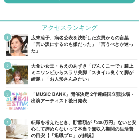
アクセスランキング
広末涼子、病名公表を決断した次男からの言葉
「言い訳にするのも嫌だった」「言うべきか迷っ
た」
大食い女王・もえのあずき「ぴんくこーで」膝上
ミニワンピからスラリ美脚「スタイル良くて脚が
綺麗」「お人形さんみたい」
「MUSIC BANK」開催決定 2年連続国立競技場・
出演アーティスト後日発表
転職を考えたとき、貯蓄額が「200万円」ないと安
心して辞めらないって本当？無収入期間の生活費
の目安【「退職プロ」が解説】