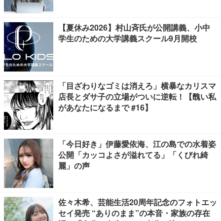
【夏休み2026】村山斉氏が公開講義、小中
学生のための大学講義スクール9月開校
「目ざわりなゴミは消えろ」横暴なカリスマ
店長とダサ子の立場がついに逆転！【醜い私
があなたになるまで #16】
「今日好き」伊藤愛依海、江の島での水着姿
公開「カッコよさが溢れてる」「くびれ綺
麗」の声
佐々木希、芸能生活20周年記念のフォトエッ
セイ発売 “ありのまま”の本音・家族の存在