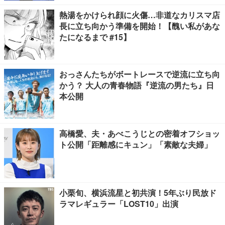
熱湯をかけられ顔に火傷…非道なカリスマ店
長に立ち向かう準備を開始！【醜い私があな
たになるまで #15】
おっさんたちがボートレースで逆流に立ち向
かう？ 大人の青春物語『逆流の男たち』日
本公開
高橋愛、夫・あべこうじとの密着オフショッ
ト公開「距離感にキュン」「素敵な夫婦」
小栗旬、横浜流星と初共演！5年ぶり民放ド
ラマレギュラー「LOST10」出演