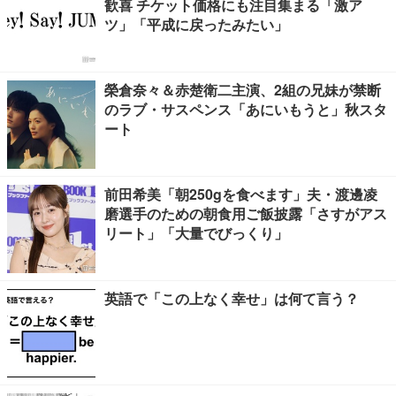
歓喜 チケット価格にも注目集まる「激ア
ツ」「平成に戻ったみたい」
榮倉奈々＆赤楚衛二主演、2組の兄妹が禁断
のラブ・サスペンス「あにいもうと」秋スタ
ート
前田希美「朝250gを食べます」夫・渡邊凌
磨選手のための朝食用ご飯披露「さすがアス
リート」「大量でびっくり」
英語で「この上なく幸せ」は何て言う？