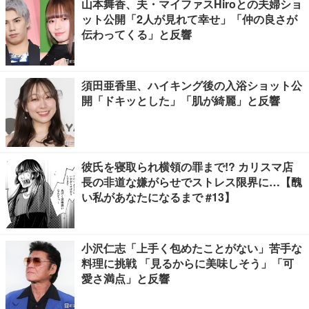
山本舞香、夫・マイファスHiroとの夫婦ショ
ット公開「2人が見れて幸せ」「仲の良さが
伝わってくる」と反響
須田亜香里、ハイキング後の入浴ショット公
開「ドキッとした」「肌が綺麗」と反響
彼氏を寝取られ横領の罪まで!? カリスマ店
長の非道な嫌がらせでストレス限界に…【醜
い私があなたになるまで #13】
小沢仁志「上手く包めたことがない」苦手な
料理に挑戦 「見るからに美味しそう」「可
愛さ満点」と反響