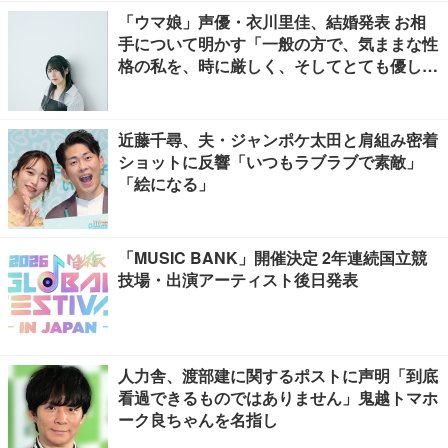
「ウマ娘」声優・衣川里佳、結婚発表 お相
手について明かす「一般の方で、気ままな性
格の私を、時に厳しく、そしてとても優し
く、全力でサポートしてくれる方です」
近藤千尋、夫・ジャンポケ太田と肩組み密着
ショットに反響「いつもラブラブで素敵」
「絵になる」
「MUSIC BANK」開催決定 2年連続国立競
技場・出演アーティスト後日発表
人力舎、渡部建に関するポストに声明「到底
看過できるものではありません」鬼越トマホ
ーク良ちゃんを名指し