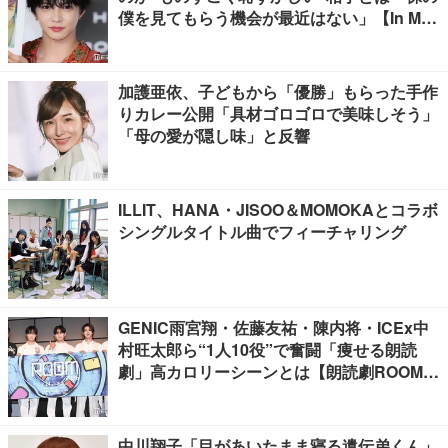
僕を見てもらう機会が最近はない」【In Moti
on】
加護亜依、子どもから「優勝」もらった手作
りカレー公開「具材ゴロゴロで美味しそう」
「母の愛が隠し味」と反響
ILLIT、HANA・JISOO＆MOMOKAとコラボ
シングルタイトル曲でフィーチャリング
GENIC雨宮翔・佐藤友祐・陳内将・ICEx中
村旺太郎ら“1人10役”で奮闘「痩せる朗読
劇」高カロリーシーンとは【朗読劇ROOM2
026】
中川翔子「目があいたまま寝る遺伝弟くん」