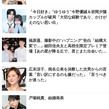
「今日好き」“ゆうゆう”今野優誠＆岩間夕陽
カップルが破局「大切な経験であり、かけが
えのない思い出」
福原遥、撮影中の“ハプニング”告白「結構大
変で…」細田佳央太と高校生限定プレミア登
場【あの星が降る丘で、君とまた出会いた
い。】
広末涼子、病名公表を決断した次男からの言
葉「言い訳にするのも嫌だった」「言うべき
か迷った」
戸塚純貴、結婚発表