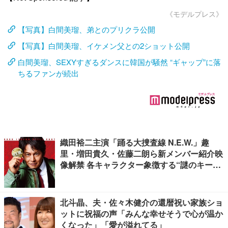
《モデルプレス》
【写真】白間美瑠、弟とのプリクラ公開
【写真】白間美瑠、イケメン父との2ショット公開
白間美瑠、SEXYすぎるダンスに韓国が騒然 “ギャップ”に落
ちるファンが続出
織田裕二主演「踊る大捜査線 N.E.W.」趣
里・増田貴久・佐藤二朗ら新メンバー紹介映
像解禁 各キャラクター象徴する“謎のキーワ
ード”も
北斗晶、夫・佐々木健介の還暦祝い家族ショ
ットに祝福の声「みんな幸せそうで心が温か
くなった」「愛が溢れてる」