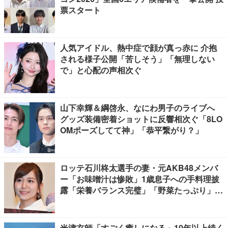
票スタート
人気アイドル、熱中症で顔が真っ赤に 介抱
される様子公開「苦しそう」「無理しない
で」と心配の声相次ぐ
山下幸輝＆綱啓永、なにわ男子のライブへ
グッズ装備密着ショットに反響相次ぐ「8LO
OMポーズしてて神」「恭平繋がり？」
ロッテ石川柊太選手の妻・元AKB48メンバ
ー「お味噌汁は惨敗」1歳息子への手料理披
露「栄養バランス完璧」「野菜たっぷり」の
声
米津玄師「すごく癒しになる」10年以上続く