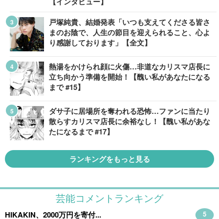
【インタビュー】
戸塚純貴、結婚発表「いつも支えてくださる皆さ
まのお陰で、人生の節目を迎えられること、心よ
り感謝しております」【全文】
熱湯をかけられ顔に火傷…非道なカリスマ店長に
立ち向かう準備を開始！【醜い私があなたになる
まで #15】
ダサ子に居場所を奪われる恐怖…ファンに当たり
散らすカリスマ店長に余裕なし！【醜い私があな
たになるまで #17】
ランキングをもっと見る