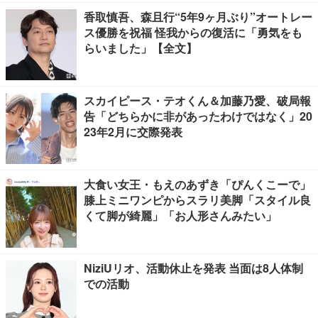
香取慎吾、森且行“5年9ヶ月ぶり”オートレー
ス優勝を祝福 怪我からの復活に「勇気をも
らいました」【全文】
スカイピース・テオくん＆加藤乃愛、破局報
告「どちらかに非があったわけではなく」20
23年2月に交際発表
大食い女王・もえのあずき「ぴんくこーで」
膝上ミニワンピからスラリ美脚「スタイル良
くて脚が綺麗」「お人形さんみたい」
NiziUリオ、活動休止を発表 当面は8人体制
での活動