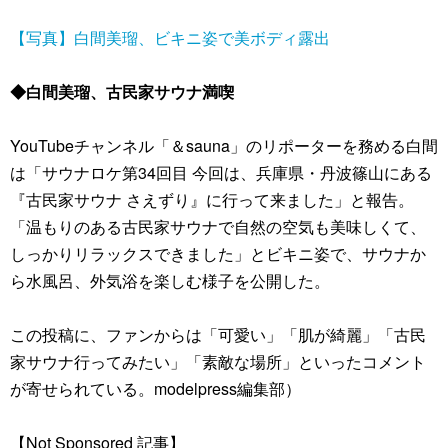
【写真】白間美瑠、ビキニ姿で美ボディ露出
◆白間美瑠、古民家サウナ満喫
YouTubeチャンネル「＆sauna」のリポーターを務める白間
は「サウナロケ第34回目 今回は、兵庫県・丹波篠山にある
『古民家サウナ さえずり』に行って来ました」と報告。
「温もりのある古民家サウナで自然の空気も美味しくて、
しっかりリラックスできました」とビキニ姿で、サウナか
ら水風呂、外気浴を楽しむ様子を公開した。
この投稿に、ファンからは「可愛い」「肌が綺麗」「古民
家サウナ行ってみたい」「素敵な場所」といったコメント
が寄せられている。modelpress編集部）
【Not Sponsored 記事】