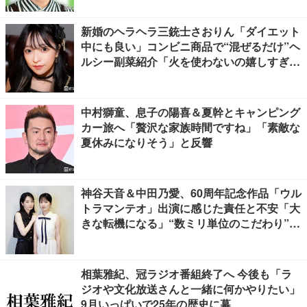
新婚のヘラヘラ三銃士さおりん「ダイエット
中にも良い」コンビニ商品で“混ぜるだけ”ヘ
ルシー副菜紹介「火を使わないの嬉しすぎ
る」「タンパク質たっぷりで最高」の声
中村獅童、息子の陽喜＆夏幹とキャンピング
カー旅へ「贅沢な家族時間ですね」「素敵な
夏休みになりそう」と反響
神谷天音＆中田乃愛、60周年記念作品「ウル
トラマンテオ」出演に感じた責任と不安「大
きな転機になる」“数ミリ単位のこだわり”特
撮技術に圧倒【インタビュー】
相葉雅紀、冠ラジオ番組終了へ 今後も「ラ
ジオや文化放送さんと一緒に何かやりたい」
9月いっぱいで25年の歴史に幕