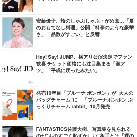
安藤優子、蛤のしゃぶしゃぶ・がめ煮…「夏
のおもてなし料理」公開「料亭のような豪華
さ」「品数がすごい」と反響
Hey! Say! JUMP、横アリ公演決定でファン
歓喜 チケット価格にも注目集まる「激ア
ツ」「平成に戻ったみたい」
発売10年目「ブルーナ ボンボン」が“大人の
バッグチャーム”に 「ブルーナボンボン ぷ
っくりチャーム rabbit」10月発売
FANTASTICS佐藤大樹、写真集を見られる
のが“ものすごく恥ずかしい”相手とは「裸の