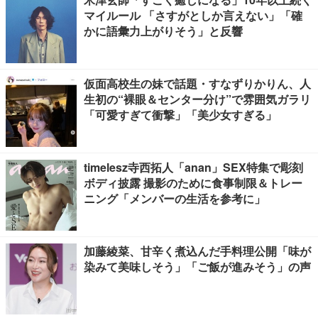
マイルール 「さすがとしか言えない」「確
かに語彙力上がりそう」と反響
仮面高校生の妹で話題・すなずりかりん、人
生初の“裸眼＆センター分け”で雰囲気ガラリ
「可愛すぎて衝撃」「美少女すぎる」
timelesz寺西拓人「anan」SEX特集で彫刻
ボディ披露 撮影のために食事制限＆トレー
ニング「メンバーの生活を参考に」
加藤綾菜、甘辛く煮込んだ手料理公開「味が
染みて美味しそう」「ご飯が進みそう」の声