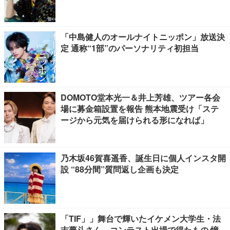
「中島健人のオールナイトニッポン」放送決
定 通称“1部”のパーソナリティ初担当
DOMOTO堂本光一＆井上芳雄、ツアー各会
場に募金箱設置を報告 熊本地震受け「ステ
ージから元気を届けられる形になれば」
乃木坂46賀喜遥香、誕生日に個人インスタ開
設 “88分間”質問返し企画も決定
「TIF」」舞台で輝いたイケメン大学生・法
吉夢斗さん、コンテスト出場で得たもの 憧