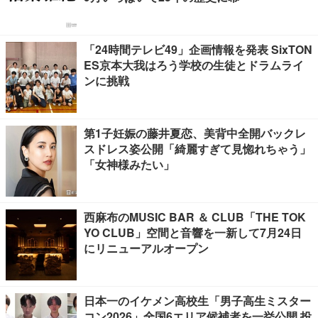
「24時間テレビ49」企画情報を発表 SixTON
ES京本大我はろう学校の生徒とドラムライ
ンに挑戦
第1子妊娠の藤井夏恋、美背中全開バックレ
スドレス姿公開「綺麗すぎて見惚れちゃう」
「女神様みたい」
西麻布のMUSIC BAR ＆ CLUB「THE TOK
YO CLUB」空間と音響を一新して7月24日
にリニューアルオープン
日本一のイケメン高校生「男子高生ミスター
コン2026」全国6エリア候補者を一挙公開 投