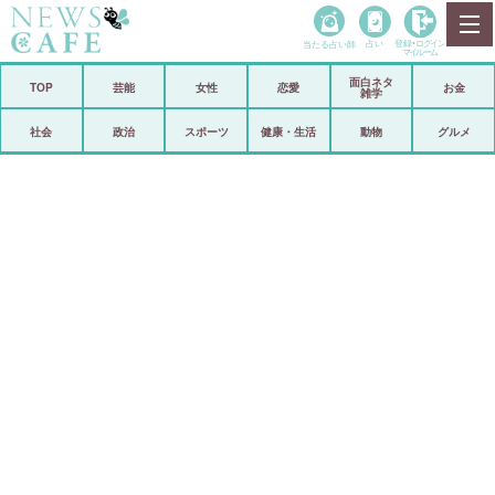
当たる占い師
占い
登録•
ログイン
マイルーム
面白ネタ
ホーム
TOP
芸能
女性
恋愛
お金
雑学
社会
政治
社会
政治
スポーツ
健康・生活
動物
グルメ
経済
海外
芸能
スポーツ
恋愛
ビックリ
コメントポスト
アリ／ナシ
リリース
ショップ
登録・ログイン/マイルーム