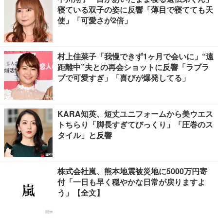
寝ている双子の姿に反響「薄目で寝てても天
使」「可愛さが2倍」
村上佳菜子「我慢できず1ヶ月で会いに」“遠
距離中”夫との再会ショットに反響「ラブラ
ブで可愛すぎ」「喜びが爆発してる」
KARA知英、短丈ユニフォームから美ウエス
トちらり「脚長すぎてびっくり」「圧巻のス
タイル」と反響
株式会社嵐、熊本地震被災地に5000万円寄
付「一日も早く穏やかな日常が戻りますよ
う」【全文】