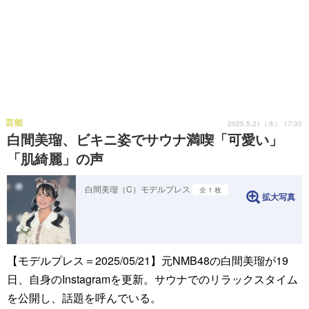
芸能
2025.5.21（水） 17:30
白間美瑠、ビキニ姿でサウナ満喫「可愛い」
「肌綺麗」の声
白間美瑠（C）モデルプレス
全 1 枚
拡大写真
【モデルプレス＝2025/05/21】元NMB48の白間美瑠が19
日、自身のInstagramを更新。サウナでのリラックスタイム
を公開し、話題を呼んでいる。