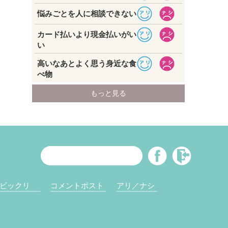
ビックリ
コメントポスト
アリ／ナシ