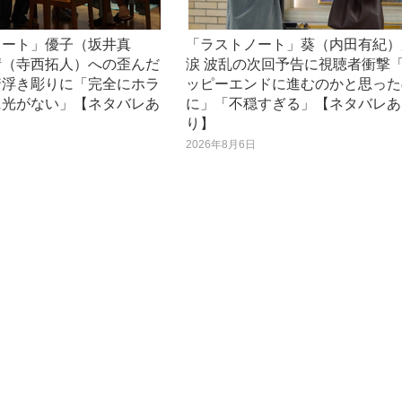
ノート」優子（坂井真
「ラストノート」葵（内田有紀）
晴（寺西拓人）への歪んだ
涙 波乱の次回予告に視聴者衝撃
着浮き彫りに「完全にホラ
ッピーエンドに進むのかと思った
に光がない」【ネタバレあ
に」「不穏すぎる」【ネタバレあ
り】
日
2026年8月6日