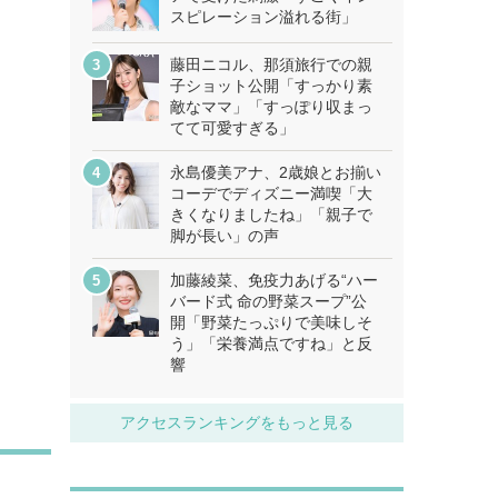
スピレーション溢れる街」
藤田ニコル、那須旅行での親
子ショット公開「すっかり素
敵なママ」「すっぽり収まっ
てて可愛すぎる」
永島優美アナ、2歳娘とお揃い
コーデでディズニー満喫「大
きくなりましたね」「親子で
脚が長い」の声
加藤綾菜、免疫力あげる“ハー
バード式 命の野菜スープ”公
開「野菜たっぷりで美味しそ
う」「栄養満点ですね」と反
響
アクセスランキングをもっと見る