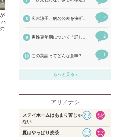
が
「ハ
の