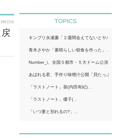
TOPICS
21時15分
た戻
キンプリ永瀬廉「２週間会えてないとヤバいってなる」
青木さやか「素晴らしい朝食を作った」…
Number_i、全国５都市・５大ドーム公演…
あばれる君、手作り味噌汁公開「貝たっぷりで美味しそ
「ラストノート」葵(内田有紀)…
「ラストノート」優子(…
「いつ妻と別れるの?」…