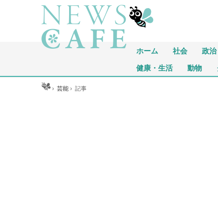
ホーム
社会
政治
健康・生活
動物
ホーム
›
芸能
›
記事