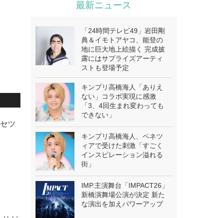
最新ニュース
「24時間テレビ49」岩田剛
典＆イモトアヤコ、能登の
地に巨大地上絵描く 完成披
露にはサプライズアーティ
ストも登場予定
キンプリ高橋海人「ありえ
ない」コラボ実現に感激
「3、4回生まれ変わっても
できない」
リセツ
キンプリ高橋海人、ベネツ
ィアで受けた刺激「すごく
インスピレーション溢れる
街」
IMP.主演舞台「IMPACT26」
新橋演舞場公演が決定 新た
な演出を加えパワーアップ