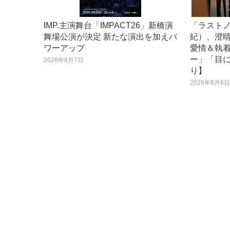
IMP.主演舞台「IMPACT26」新橋演
「ラスト
舞場公演が決定 新たな演出を加えパ
紀）、澄
ワーアップ
愛情＆執
ー」「目
2026年8月7日
り】
2026年8月6