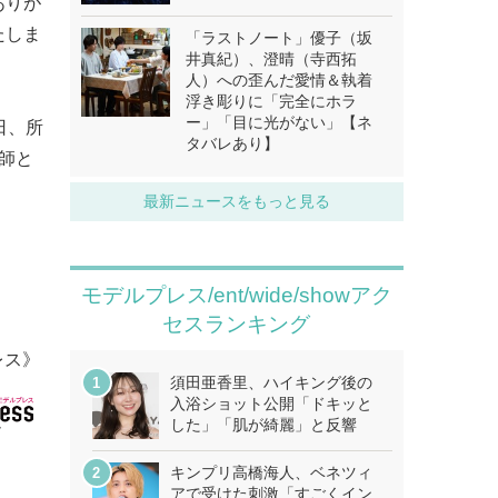
ありが
たしま
「ラストノート」優子（坂
井真紀）、澄晴（寺西拓
人）への歪んだ愛情＆執着
浮き彫りに「完全にホラ
ー」「目に光がない」【ネ
日、所
タバレあり】
師と
最新ニュースをもっと見る
モデルプレス/ent/wide/showアク
セスランキング
レス》
須田亜香里、ハイキング後の
入浴ショット公開「ドキッと
した」「肌が綺麗」と反響
キンプリ高橋海人、ベネツィ
アで受けた刺激「すごくイン