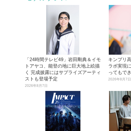
「24時間テレビ49」岩田剛典＆イモ
キンプリ
トアヤコ、能登の地に巨大地上絵描
ラボ実現に
く 完成披露にはサプライズアーティ
ってもで
ストも登場予定
2026年8月7
2026年8月7日