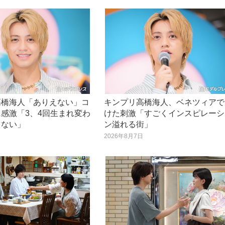
高橋海人「ありえない」コ
キンプリ高橋海人、ベネツィアで
感激「3、4回生まれ変わ
けた刺激「すごくインスピレーシ
きない」
ン溢れる街」
日
2026年8月7日