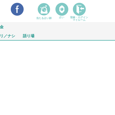
占い
登録・ログイン
当たる占い師
マイルーム
金
リ／ナシ
語り場