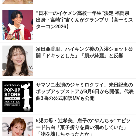
“日本一のイケメン高校一年生”決定 福岡県
出身・宮崎宇宙くんがグランプリ【高一ミス
ターコン2026】
須田亜香里、ハイキング後の入浴ショット公
開「ドキッとした」「肌が綺麗」と反響
サマソニ出演のジャミロクワイ、来日記念の
ポップアップストアが8月6日から開催。代表
曲3曲の公式和訳MVも公開
5児の母・辻希美、息子の“やんちゃ”エピソ
ード告白「菓子折りを買い溜めしていた」
「物を壊しちゃったとか」