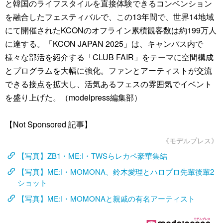
と韓国のライフスタイルを直接体験できるコンベンション
を融合したフェスティバルで、この13年間で、世界14地域
にて開催されたKCONのオフライン累積観客数は約199万人
に達する。「KCON JAPAN 2025」は、キャンパス内で
様々な部活を紹介する「CLUB FAIR」をテーマに空間構成
とプログラムを大幅に強化。ファンとアーティストが交流
できる接点を拡大し、活気あるフェスの雰囲気でイベント
を盛り上げた。（modelpress編集部）
【Not Sponsored 記事】
《モデルプレス》
【写真】ZB1・ME:I・TWSらレカペ豪華集結
【写真】ME:I・MOMONA、鈴木愛理とハロプロ先輩後輩2
ショット
【写真】ME:I・MOMONAと親戚の有名アーティスト