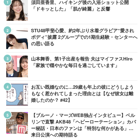
須田亜香里、ハイキング後の入浴ショット公開
「ドキッとした」「肌が綺麗」と反響
STU48甲斐心愛、約2年ぶり水着グラビア“愛され
ボディ”披露 2グループでの1期生経験・センターへ
の思い語る
山本舞香、第1子出産を報告 夫はマイファスHiro
「家族で穏やかな毎日を過ごしています」
お互い既婚なのに…29歳も年上の彼にどうしよう
もなく惹かれてしまった理由とは【なぜ彼女は離
婚したのか？ #42】
【ブルーノ・マーズWEB独占インタビュー】ベル
リンで直撃 AKB48「ヘビーローテーション」カバ
ー秘話・日本のファンは「特別な何かがある」…
来日公演への期待語る