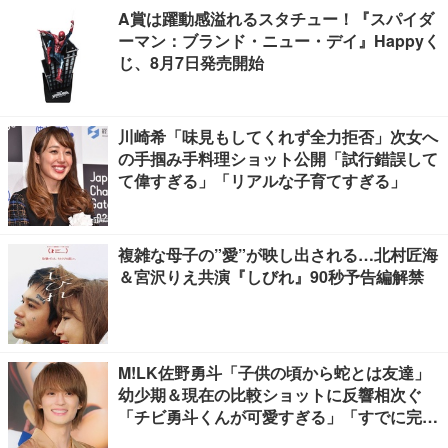
A賞は躍動感溢れるスタチュー！『スパイダ
ーマン：ブランド・ニュー・デイ』Happyく
じ、8月7日発売開始
川崎希「味見もしてくれず全力拒否」次女へ
の手掴み手料理ショット公開「試行錯誤して
て偉すぎる」「リアルな子育てすぎる」
複雑な母子の”愛”が映し出される…北村匠海
＆宮沢りえ共演『しびれ』90秒予告編解禁
M!LK佐野勇斗「子供の頃から蛇とは友達」
幼少期＆現在の比較ショットに反響相次ぐ
「チビ勇斗くんが可愛すぎる」「すでに完成
されてる」