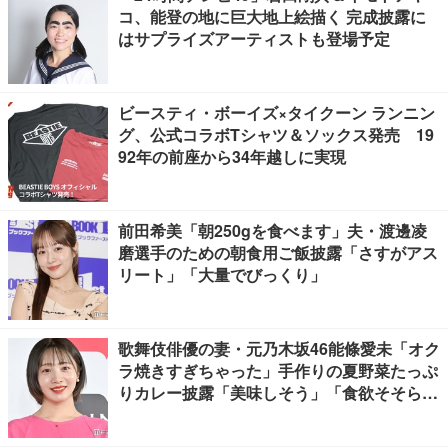
コ、能登の地に巨大地上絵描く 完成披露に
はサプライズアーティストも登場予定
ビースティ・ボーイズ×タイクーン ランニン
グ、公式コラボTシャツ＆ソックス発売 19
92年の前座から34年越しに実現
前田希美「朝250gを食べます」夫・渡邊凌
磨選手のための朝食用ご飯披露「さすがアス
リート」「大量でびっくり」
歌舞伎俳優の妻・元乃木坂46能條愛未「オク
ラ焼きすぎちゃった」手作りの夏野菜たっぷ
りカレー披露「美味しそう」「食欲そそられ
る」