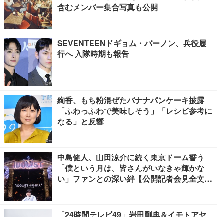
含むメンバー集合写真も公開
SEVENTEENドギョム・バーノン、兵役履
行へ 入隊時期も報告
絢香、もち粉混ぜたバナナパンケーキ披露
「ふわっふわで美味しそう」「レシピ参考に
なる」と反響
中島健人、山田涼介に続く東京ドーム誓う
「僕という月は、皆さんがいなきゃ輝かな
い」ファンとの深い絆【公開記者会見全文
／“IDOL1ST 中島健人” LIVE TOUR 2026】
「24時間テレビ49」岩田剛典＆イモトアヤ