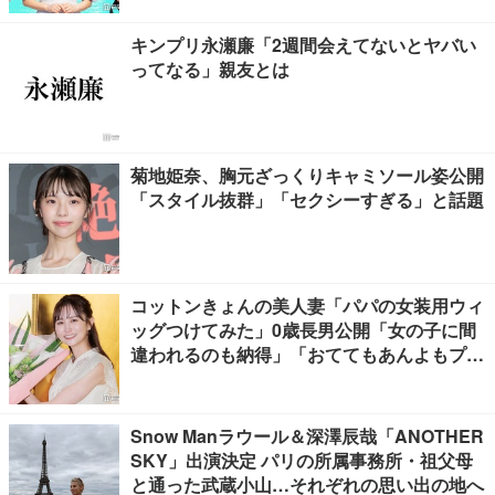
キンプリ永瀬廉「2週間会えてないとヤバい
ってなる」親友とは
菊地姫奈、胸元ざっくりキャミソール姿公開
「スタイル抜群」「セクシーすぎる」と話題
コットンきょんの美人妻「パパの女装用ウィ
ッグつけてみた」0歳長男公開「女の子に間
違われるのも納得」「おててもあんよもプリ
ティすぎる」と反響
Snow Manラウール＆深澤辰哉「ANOTHER
SKY」出演決定 パリの所属事務所・祖父母
と通った武蔵小山…それぞれの思い出の地へ