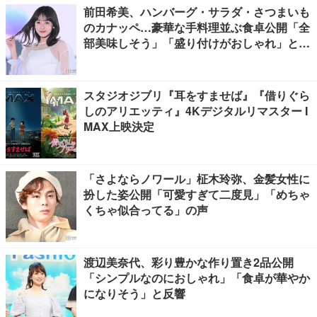
前田希美、ハンバーグ・サラダ・さつまいも
のカナッペ…豪華な手料理並ぶ食卓公開「全
部美味しそう」「盛り付けがおしゃれ」と絶
賛の声
スタジオジブリ『耳をすませば』『借りぐら
しのアリエッティ』4Kデジタルリマスター I
MAX上映決定
「さよならノワール」柾木玲弥、金髪女性に
扮した姿公開「可愛すぎて二度見」「めちゃ
くちゃ似合ってる」の声
渡辺美奈代、彩り豊かな作り置き2品公開
「シンプルなのにおしゃれ」「食卓が華やか
になりそう」と反響