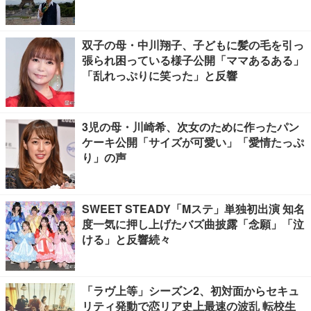
双子の母・中川翔子、子どもに髪の毛を引っ
張られ困っている様子公開「ママあるある」
「乱れっぷりに笑った」と反響
3児の母・川崎希、次女のために作ったパン
ケーキ公開「サイズが可愛い」「愛情たっぷ
り」の声
SWEET STEADY「Mステ」単独初出演 知名
度一気に押し上げたバズ曲披露「念願」「泣
ける」と反響続々
「ラヴ上等」シーズン2、初対面からセキュ
リティ発動で恋リア史上最速の波乱 転校生