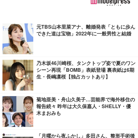
元TBS山本里菜アナ、離婚発表「ともに歩ん
できた道は宝物」2022年に一般男性と結婚
乃木坂46川崎桜、タンクトップ姿で夏のワン
シーン再現「BOMB」表紙登場 裏表紙は6期
生・長嶋凛桜【独占カットあり】
菊地亜美・舟山久美子…芸能界で海外移住の
報告続々 昨年は大久保嘉人・SHELLY・優
木まおみも
「月曜から夜ふかし」多田さん、整形手術後