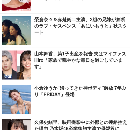
榮倉奈々＆赤楚衛二主演、2組の兄妹が禁断
のラブ・サスペンス「あにいもうと」秋スタ
ート
山本舞香、第1子出産を報告 夫はマイファス
Hiro「家族で穏やかな毎日を過ごしていま
す」
小倉ゆうか“帰ってきた神ボディ”解放 7年ぶ
り「FRIDAY」登場
久保史緒里、映画撮影中に外部との連絡控え
た理由 乃木坂46卒業後初主演で母親役に