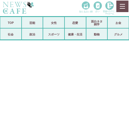
当たる占い師
占い
登録•
ログイン
マイルーム
面白ネタ
ホーム
TOP
芸能
女性
恋愛
お金
雑学
社会
政治
社会
政治
スポーツ
健康・生活
動物
グルメ
経済
海外
芸能
スポーツ
恋愛
ビックリ
コメントポスト
アリ／ナシ
リリース
ショップ
登録・ログイン/マイルーム