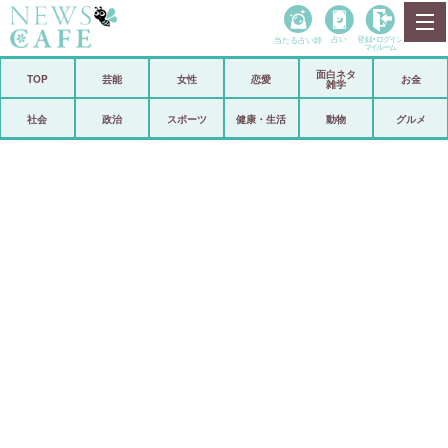
当たる占い師
占い
登録•
ログイン
マイルーム
面白ネタ
ホーム
TOP
芸能
女性
恋愛
お金
雑学
社会
政治
社会
政治
スポーツ
健康・生活
動物
グルメ
経済
海外
芸能
スポーツ
恋愛
ビックリ
コメントポスト
アリ／ナシ
リリース
ショップ
登録・ログイン/マイルーム