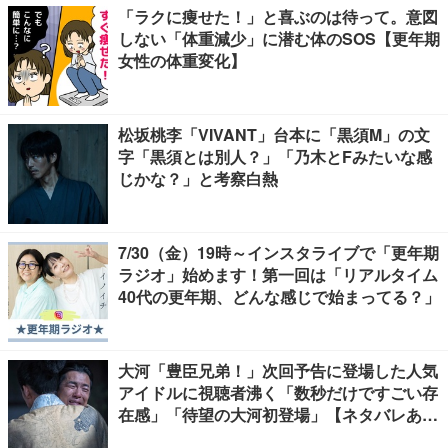
「ラクに痩せた！」と喜ぶのは待って。意図
しない「体重減少」に潜む体のSOS【更年期
女性の体重変化】
松坂桃李「VIVANT」台本に「黒須M」の文
字「黒須とは別人？」「乃木とFみたいな感
じかな？」と考察白熱
7/30（金）19時～インスタライブで「更年期
ラジオ」始めます！第一回は「リアルタイム
40代の更年期、どんな感じで始まってる？」
大河「豊臣兄弟！」次回予告に登場した人気
アイドルに視聴者沸く「数秒だけですごい存
在感」「待望の大河初登場」【ネタバレあ
り】