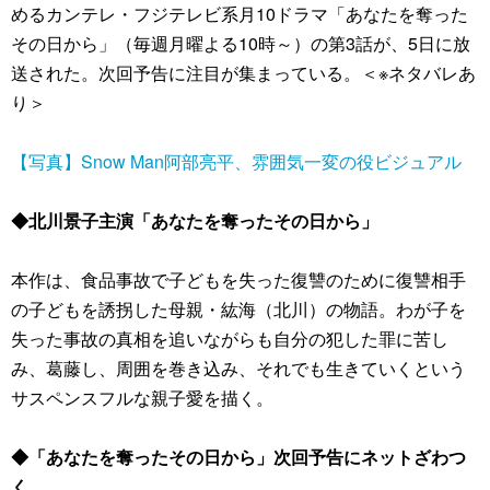
めるカンテレ・フジテレビ系月10ドラマ「あなたを奪った
その日から」（毎週月曜よる10時～）の第3話が、5日に放
送された。次回予告に注目が集まっている。＜※ネタバレあ
り＞
【写真】Snow Man阿部亮平、雰囲気一変の役ビジュアル
◆北川景子主演「あなたを奪ったその日から」
本作は、食品事故で子どもを失った復讐のために復讐相手
の子どもを誘拐した母親・紘海（北川）の物語。わが子を
失った事故の真相を追いながらも自分の犯した罪に苦し
み、葛藤し、周囲を巻き込み、それでも生きていくという
サスペンスフルな親子愛を描く。
◆「あなたを奪ったその日から」次回予告にネットざわつ
く