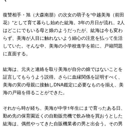
復讐相手・旭（大森南朋）の次女の萌子を“中越美海（前田
花）”として育て暮らし始めた紘海。3年の月日が流れ、2人
はどこにでもいる母と娘のようだったが、紘海は今も変わ
らず、美海が人目に触れないよう細心の注意を払って生活
していた。そんな中、美海の小学校進学を前に、戸籍問題
に直面する。
紘海は、元夫と連絡を取り美海が自分の娘ではないことを
証言してもらうよう説得。さらに血縁関係を証明すべく、
美海の実の母親に接触しDNA鑑定に必要なものを揃え、美
海の戸籍を得ることができた。
それから時が経ち、美海が中学1年生にまで育ったある日、
勤め先の保育園近くの自動販売機で飲み物を買おうとした
紘海は、偶然やってきた自販機業者の男と出会う。その男