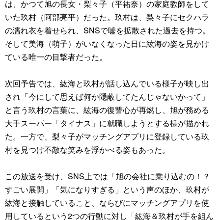
は、かつて旭の長女・梨々子（平祐奈）の家庭教師をして
いた玖村（阿部亮平）だった。玖村は、梨々子にセクハラ
の濡れ衣を着せられ、SNSで嘘を拡散された過去を持つ。
そして美海（萌子）がいなくなった日に紘海の姿を見かけ
ている唯一の目撃者だった。
次回予告では、紘海と玖村が話し込んでいる様子が映し出
され「今にして思えば何か隠蔽してたんじゃないかって」
と言う玖村の言葉に、紘海の復讐心が再燃し、旭が務める
大手スーパー「タイナス」に就職しようとする様が描かれ
た。一方で、梨々子がマッチングアプリに登録している玖
村を見つけ不敵な笑みを浮かべる姿もあった。
この放送を受け、SNS上では「旭の会社に乗り込むの！？
すごい展開」「気になりすぎる」という声のほか、玖村が
紘海と接触していること、ならびにマッチングアプリを使
用しているという2つの行動に対し「紘海＆玖村が手を組ん