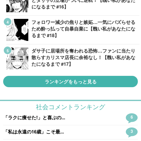
とダサ子の立場がついに逆転！【醜い私があなた
になるまで #16】
フォロワー減少の焦りと嫉妬…一気にバズらせる
ため酔っ払って自暴自棄に【醜い私があなたにな
るまで #18】
ダサ子に居場所を奪われる恐怖…ファンに当たり
散らすカリスマ店長に余裕なし！【醜い私があな
たになるまで #17】
ランキングをもっと見る