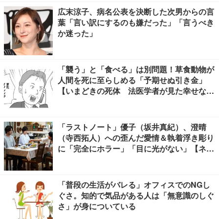
広末涼子、病名公表を決断した次男からの言
葉「言い訳にするのも嫌だった」「言うべき
か迷った」
「襲う」と「食べる」は別問題！草食動物が
人間を死に至らしめる「予期せぬ引き金」
【いまどきの死体 法医学者が見た幸せな死
に方 #５】
「ラストノート」優子（坂井真紀）、澄晴
（寺西拓人）への歪んだ愛情＆執着浮き彫り
に「完全にホラー」「目に光がない」【ネタ
バレあり】
「普段の生活がバレる」オフィスでのNGし
ぐさ。知的で気品がある人は「無意識のしぐ
さ」が身についている