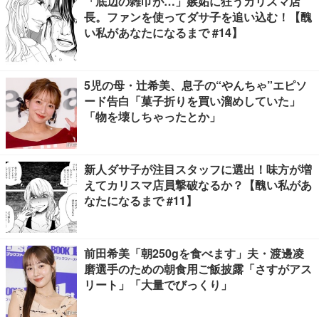
「底辺の雑巾が…」嫉妬に狂うカリスマ店
長。ファンを使ってダサ子を追い込む！【醜
い私があなたになるまで #14】
5児の母・辻希美、息子の“やんちゃ”エピソ
ード告白「菓子折りを買い溜めしていた」
「物を壊しちゃったとか」
新人ダサ子が注目スタッフに選出！味方が増
えてカリスマ店員撃破なるか？【醜い私があ
なたになるまで #11】
前田希美「朝250gを食べます」夫・渡邊凌
磨選手のための朝食用ご飯披露「さすがアス
リート」「大量でびっくり」