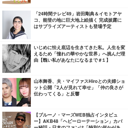
「24時間テレビ49」岩田剛典＆イモトアヤ
コ、能登の地に巨大地上絵描く 完成披露に
はサプライズアーティストも登場予定
いじめに怯え底辺を生きてきた私。人生を変
えるため「憧れの華やかな世界」へ挑んだ理
由【醜い私があなたになるまで #１】
山本舞香、夫・マイファスHiroとの夫婦ショ
ット公開「2人が見れて幸せ」「仲の良さが
伝わってくる」と反響
【ブルーノ・マーズWEB独占インタビュ
ー】AKB48「ヘビーローテーション」カバ
ー秘話・日本のファンは「特別な何かがあ