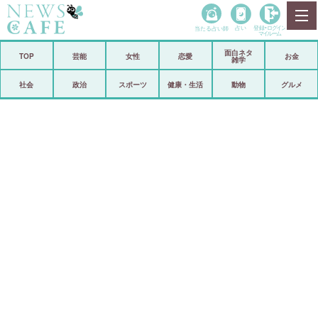
当たる占い師
占い
登録•
ログイン
マイルーム
面白ネタ
ホーム
TOP
芸能
女性
恋愛
お金
雑学
社会
政治
社会
政治
スポーツ
健康・生活
動物
グルメ
経済
海外
芸能
スポーツ
恋愛
ビックリ
コメントポスト
アリ／ナシ
リリース
ショップ
登録・ログイン/マイルーム