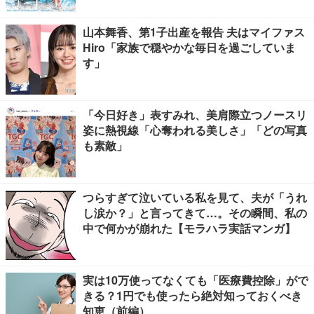
山本舞香、第1子出産を報告 夫はマイファス
Hiro「家族で穏やかな毎日を過ごしていま
す」
「今日好き」表すみれ、美肩際立つノースリ
姿に熱視線「心奪われる美しさ」「どの写真
も素敵」
つらすぎて泣いている私を見て、夫が「うれ
し涙か？」と言ってきて…。その瞬間、私の
中で何かが崩れた【モラハラ実話マンガ】
実は10万使ってなくても「医療費控除」がで
きる？1円でも使ったら絶対知っておくべき
知恵（前編）