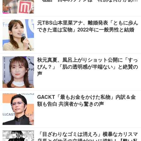
る」…来日公演への期待語る
元TBS山本里菜アナ、離婚発表「ともに歩ん
できた道は宝物」2022年に一般男性と結婚
秋元真夏、風呂上がりショット公開に「すっ
ぴん？」「肌の透明感が半端ない」と絶賛の
声
GACKT「最もお金をかけた私物」内訳＆金
額も告白 共演者から驚きの声
「目ざわりなゴミは消えろ」横暴なカリスマ
店長とダサ子の立場がついに逆転！【醜い私