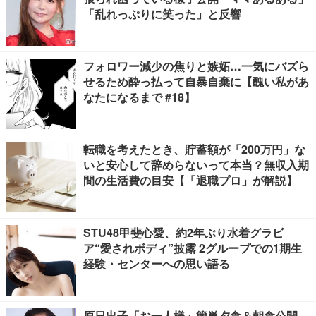
「乱れっぷりに笑った」と反響
フォロワー減少の焦りと嫉妬…一気にバズら
せるため酔っ払って自暴自棄に【醜い私があ
なたになるまで #18】
転職を考えたとき、貯蓄額が「200万円」な
いと安心して辞めらないって本当？無収入期
間の生活費の目安【「退職プロ」が解説】
STU48甲斐心愛、約2年ぶり水着グラビ
ア“愛されボディ”披露 2グループでの1期生
経験・センターへの思い語る
原日出子「お一人様」簡単夕食＆朝食公開