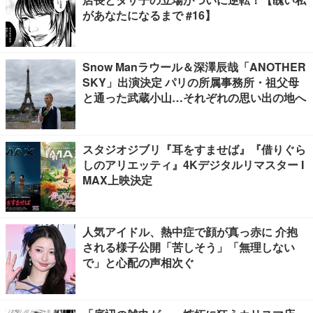
があなたになるまで #16】
Snow Manラウール＆深澤辰哉「ANOTHER
SKY」出演決定 パリの所属事務所・祖父母
と通った武蔵小山…それぞれの思い出の地へ
スタジオジブリ『耳をすませば』『借りぐら
しのアリエッティ』4Kデジタルリマスター I
MAX上映決定
人気アイドル、熱中症で顔が真っ赤に 介抱
される様子公開「苦しそう」「無理しない
で」と心配の声相次ぐ