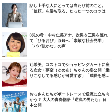
話し上手な人にとっては当たり前のこと。
「信頼」を勝ち取る、たった一つのコツは
3児の母・中村仁美アナ、次男＆三男を連れ
て「ひるおび」収録へ「素敵な社会見学」
「パパ似かな」の声
辻希美、コストコでショッピングカートに座
る次女・夢空（ゆめあ）ちゃんの姿公開「乗
りこなしてる感じが可愛すぎ」「成長を感じ
る」の声
おっさんたちがボートレースで逆流に立ち向
かう？ 大人の青春物語『逆流の男たち』日
本公開