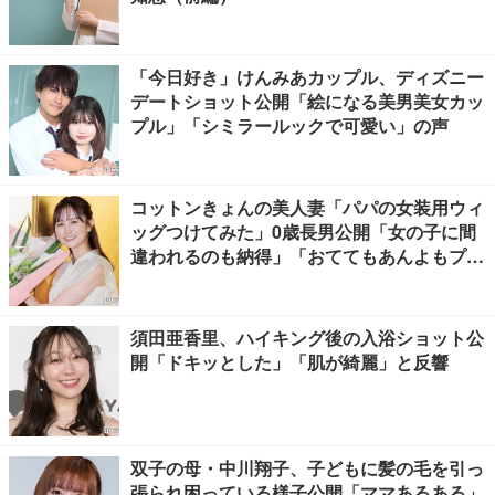
「今日好き」けんみあカップル、ディズニー
デートショット公開「絵になる美男美女カッ
プル」「シミラールックで可愛い」の声
コットンきょんの美人妻「パパの女装用ウィ
ッグつけてみた」0歳長男公開「女の子に間
違われるのも納得」「おててもあんよもプリ
ティすぎる」と反響
須田亜香里、ハイキング後の入浴ショット公
開「ドキッとした」「肌が綺麗」と反響
双子の母・中川翔子、子どもに髪の毛を引っ
張られ困っている様子公開「ママあるある」