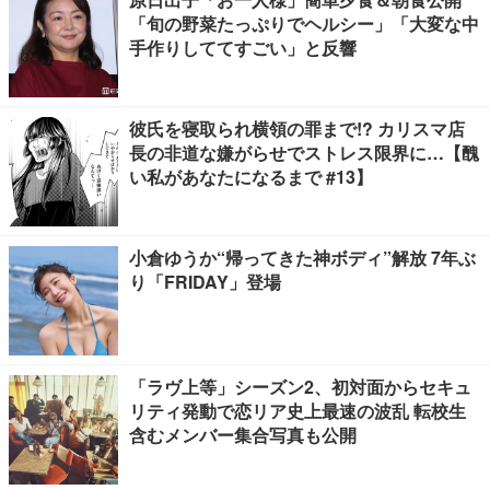
「旬の野菜たっぷりでヘルシー」「大変な中
手作りしててすごい」と反響
彼氏を寝取られ横領の罪まで!? カリスマ店
長の非道な嫌がらせでストレス限界に…【醜
い私があなたになるまで #13】
小倉ゆうか“帰ってきた神ボディ”解放 7年ぶ
り「FRIDAY」登場
「ラヴ上等」シーズン2、初対面からセキュ
リティ発動で恋リア史上最速の波乱 転校生
含むメンバー集合写真も公開