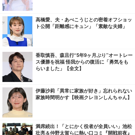
賛の声
高橋愛、夫・あべこうじとの密着オフショッ
ト公開「距離感にキュン」「素敵な夫婦」
香取慎吾、森且行“5年9ヶ月ぶり”オートレー
ス優勝を祝福 怪我からの復活に「勇気をも
らいました」【全文】
伊藤沙莉「異常に家族が好き」忘れられない
家族時間明かす【映画クレヨンしんちゃん】
満席続出！「とにかく役者が全員いい」池松
壮亮＆仲野太賀らに熱い口コミ『開戦前夜』