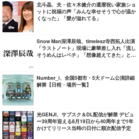
北斗晶、夫・佐々木健介の還暦祝い家族ショ
ットに祝福の声「みんな幸せそうで心が温か
くなった」「愛が溢れてる」
Snow Man深澤辰哉、timelesz寺西拓人出演
「ラストノート」現場に豪華差し入れ「流し
そうめんはレベチ」「想像超えてきた」と絶
賛の声
Number_i、全国5都市・5大ドーム公演詳細
解禁【日程・場所一覧】
光GENJI、サブスク＆DL配信が解禁 デビュ
ー39周年迎える8月19日から40周年まで1年
かけてリリース当時の日付に順次配信予定