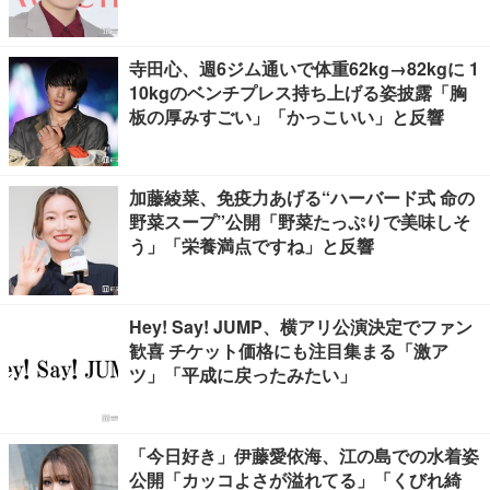
寺田心、週6ジム通いで体重62kg→82kgに 1
10kgのベンチプレス持ち上げる姿披露「胸
板の厚みすごい」「かっこいい」と反響
加藤綾菜、免疫力あげる“ハーバード式 命の
野菜スープ”公開「野菜たっぷりで美味しそ
う」「栄養満点ですね」と反響
Hey! Say! JUMP、横アリ公演決定でファン
歓喜 チケット価格にも注目集まる「激ア
ツ」「平成に戻ったみたい」
「今日好き」伊藤愛依海、江の島での水着姿
公開「カッコよさが溢れてる」「くびれ綺