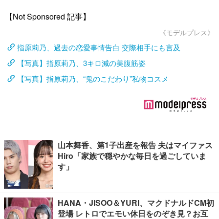
【Not Sponsored 記事】
《モデルプレス》
指原莉乃、過去の恋愛事情告白 交際相手にも言及
【写真】指原莉乃、3キロ減の美腹筋姿
【写真】指原莉乃、“鬼のこだわり”私物コスメ
山本舞香、第1子出産を報告 夫はマイファス
Hiro「家族で穏やかな毎日を過ごしていま
す」
HANA・JISOO＆YURI、マクドナルドCM初
登場 レトロでエモい休日をのぞき見？お互