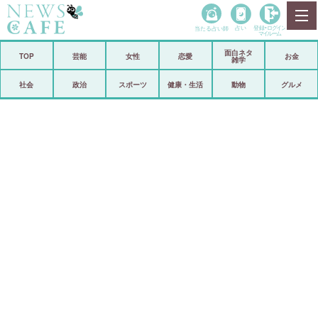
当たる占い師
占い
登録•
ログイン
マイルーム
面白ネタ
ホーム
TOP
芸能
女性
恋愛
お金
雑学
社会
政治
社会
政治
スポーツ
健康・生活
動物
グルメ
経済
海外
芸能
スポーツ
恋愛
ビックリ
コメントポスト
アリ／ナシ
リリース
ショップ
登録・ログイン/マイルーム