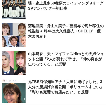
場・史上最多60種類のライティング Jリーグ
SPアンバサダー初仕事
菊地亜美・舟山久美子…芸能界で海外移住の
報告続々 昨年は大久保嘉人・SHELLY・優
木まおみも
山本舞香、夫・マイファスHiroとの夫婦ショ
ット公開「2人が見れて幸せ」「仲の良さが
伝わってくる」と反響
元TBS海保知里アナ「大量に揚げました」3
人分の唐揚げ弁当公開「ボリュームすごい」
「彩りも完璧でお店みたい」と反響