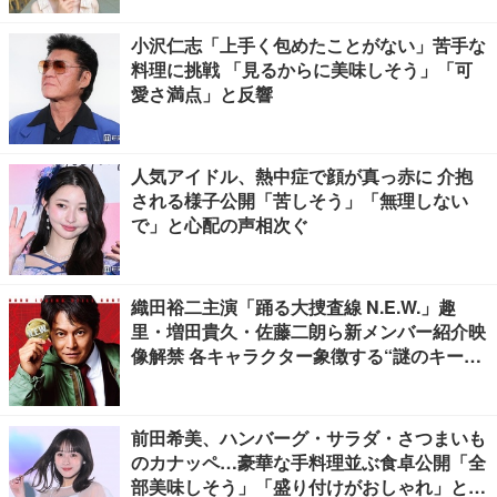
小沢仁志「上手く包めたことがない」苦手な
料理に挑戦 「見るからに美味しそう」「可
愛さ満点」と反響
人気アイドル、熱中症で顔が真っ赤に 介抱
される様子公開「苦しそう」「無理しない
で」と心配の声相次ぐ
織田裕二主演「踊る大捜査線 N.E.W.」趣
里・増田貴久・佐藤二朗ら新メンバー紹介映
像解禁 各キャラクター象徴する“謎のキーワ
ード”も
前田希美、ハンバーグ・サラダ・さつまいも
のカナッペ…豪華な手料理並ぶ食卓公開「全
部美味しそう」「盛り付けがおしゃれ」と絶