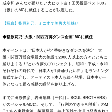
成令和 みんなが踊りたい大ヒット曲！国民投票ベスト30」
（仮）のMCに就任することが決定した。
【写真】指原莉乃、ミニ丈で美脚大胆魅せ
◆指原莉乃“大阪・関西万博ダンス企画”MCに就任
本イベントは、“日本人が今1番好きなダンスを決定！大
阪・関西万博会場最大の施設で2000人以上の方々とともに
踊りまくる！”という夢のプロジェクト。昭和・平成・令和
それぞれの時代で「日本人が1番踊りたい曲」をランキング
形式で紹介し、アーティスト本人も続々登場。日本中が一
体となって踊る感動の瞬間を創り上げる。
すでに田原俊彦、岩田剛典（三代目 J SOUL BROTHERS）
がスペシャルMCに、そして、「行列のできる相談所」のM
Cである東野幸治、後藤輝基、井上芳雄の出演は発表されて