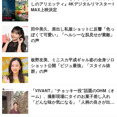
しのアリエッティ』4Kデジタルリマスター I
MAX上映決定
田中美久、肩出し私服ショットに反響「色っ
ぽくて可愛い」「ヘルシーな肌見せが素敵」
の声
板野友美、ミニスカ平成ギャル姿の全身ソロ
ショット公開「ビジュ最強」「スタイル抜
群」の声
「VIVANT」“チョッキー役”話題のOHM（オ
ーム）、撮影現場にタイのお菓子差し入れ
「どんな味か気になる」「人柄の良さが出て
る」