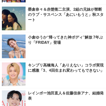
榮倉奈々＆赤楚衛二主演、2組の兄妹が禁断
のラブ・サスペンス「あにいもうと」秋スタ
ート
小倉ゆうか“帰ってきた神ボディ”解放 7年ぶ
り「FRIDAY」登場
キンプリ高橋海人「ありえない」コラボ実現
に感激「3、4回生まれ変わってもできない」
レインボー池田直人＆佐藤佳奈アナ、結婚発
表