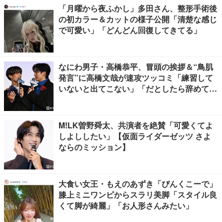
「月曜から夜ふかし」多田さん、整形手術後
の初カラー＆カットの様子公開「清楚な感じ
で可愛い」「どんどん回復してきてる」
なにわ男子・高橋恭平、冒頭の挨拶＆“鳥肌
発言”に高橋文哉が速攻ツッコミ「練習して
いないと出てこない」「だとしたら辞めてく
ださい」【ブルーロック】
M!LK曽野舜太、共演者を絶賛「可愛くてよ
しよししたい」【仮面ライダーゼッツ さよ
ならのミッション】
大食い女王・もえのあずき「ぴんくこーで」
膝上ミニワンピからスラリ美脚「スタイル良
くて脚が綺麗」「お人形さんみたい」