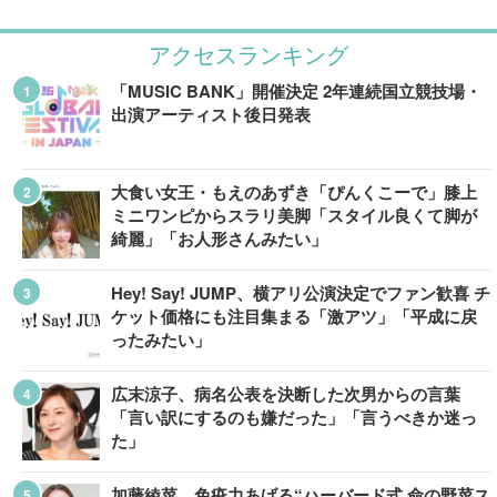
アクセスランキング
「MUSIC BANK」開催決定 2年連続国立競技場・
出演アーティスト後日発表
大食い女王・もえのあずき「ぴんくこーで」膝上
ミニワンピからスラリ美脚「スタイル良くて脚が
綺麗」「お人形さんみたい」
Hey! Say! JUMP、横アリ公演決定でファン歓喜 チ
ケット価格にも注目集まる「激アツ」「平成に戻
ったみたい」
広末涼子、病名公表を決断した次男からの言葉
「言い訳にするのも嫌だった」「言うべきか迷っ
た」
加藤綾菜、免疫力あげる“ハーバード式 命の野菜ス