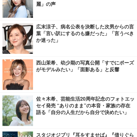
麗」の声
広末涼子、病名公表を決断した次男からの言
葉「言い訳にするのも嫌だった」「言うべき
か迷った」
西山茉希、幼少期の写真公開「すでにポーズ
がモデルみたい」「面影ある」と反響
佐々木希、芸能生活20周年記念のフォトエッ
セイ発売 “ありのまま”の本音・家族の存在
語る「自分の人生だから自分で決めたい」
スタジオジブリ『耳をすませば』『借りぐら