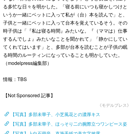
る多忙な日々を明かした。「寝る前にいつも寝かしつけと
いうか一緒にベットに入って私が（台）本を読んで」と、
子供と一緒にベットに入って台本を覚えているそう。その
時子供は「『私は寝る時間』みたいな。『（ママは）仕事
するんでしょ』みたいなことを聞かれて」「静かにしてい
てくれてはいます」と、多部が台本を読むことが子供の眠
る時間のルーティンになっていることも明かしていた。
（modelpress編集部）
情報：TBS
【Not Sponsored 記事】
《モデルプレス》
【写真】多部未華子、小芝風花との濃厚キス
【写真】多部未華子、ほっそり二の腕際立つワンピース姿
【写真】上白石萌音、直筆手紙で美文字披露