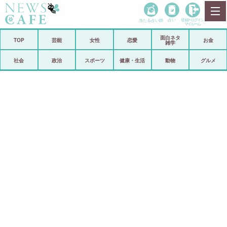
当たる占い師
占い
登録•
ログイン
マイルーム
面白ネタ
ホーム
TOP
芸能
女性
恋愛
お金
雑学
社会
政治
社会
政治
スポーツ
健康・生活
動物
グルメ
経済
海外
芸能
スポーツ
恋愛
ビックリ
コメントポスト
アリ／ナシ
リリース
ショップ
登録・ログイン/マイルーム