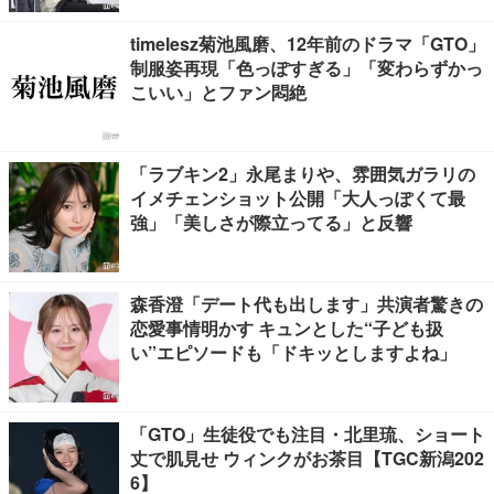
timelesz菊池風磨、12年前のドラマ「GTO」
制服姿再現「色っぽすぎる」「変わらずかっ
こいい」とファン悶絶
「ラブキン2」永尾まりや、雰囲気ガラリの
イメチェンショット公開「大人っぽくて最
強」「美しさが際立ってる」と反響
森香澄「デート代も出します」共演者驚きの
恋愛事情明かす キュンとした“子ども扱
い”エピソードも「ドキッとしますよね」
「GTO」生徒役でも注目・北里琉、ショート
丈で肌見せ ウィンクがお茶目【TGC新潟202
6】