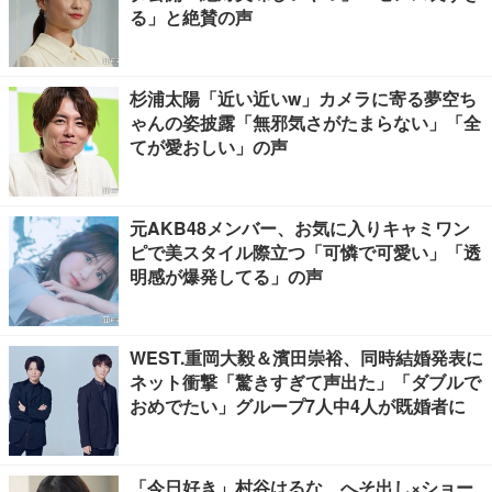
る」と絶賛の声
杉浦太陽「近い近いw」カメラに寄る夢空ち
ゃんの姿披露「無邪気さがたまらない」「全
てが愛おしい」の声
元AKB48メンバー、お気に入りキャミワン
ピで美スタイル際立つ「可憐で可愛い」「透
明感が爆発してる」の声
WEST.重岡大毅＆濱田崇裕、同時結婚発表に
ネット衝撃「驚きすぎて声出た」「ダブルで
おめでたい」グループ7人中4人が既婚者に
「今日好き」村谷はるな、へそ出し×ショー