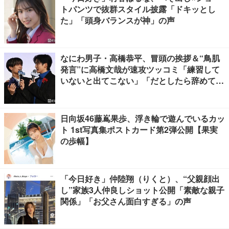
トパンツで抜群スタイル披露「ドキッとし
た」「頭身バランスが神」の声
なにわ男子・高橋恭平、冒頭の挨拶＆“鳥肌
発言”に高橋文哉が速攻ツッコミ「練習して
いないと出てこない」「だとしたら辞めてく
ださい」【ブルーロック】
日向坂46藤嶌果歩、浮き輪で遊んでいるカッ
ト 1st写真集ポストカード第2弾公開【果実
の歩幅】
「今日好き」仲陸翔（りくと）、“父親顔出
し”家族3人仲良しショット公開「素敵な親子
関係」「お父さん面白すぎる」の声