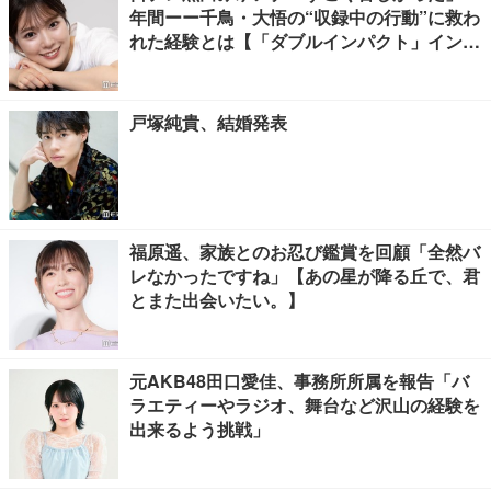
年間ーー千鳥・大悟の“収録中の行動”に救わ
れた経験とは【「ダブルインパクト」インタ
ビュー】
戸塚純貴、結婚発表
福原遥、家族とのお忍び鑑賞を回顧「全然バ
レなかったですね」【あの星が降る丘で、君
とまた出会いたい。】
元AKB48田口愛佳、事務所所属を報告「バ
ラエティーやラジオ、舞台など沢山の経験を
出来るよう挑戦」