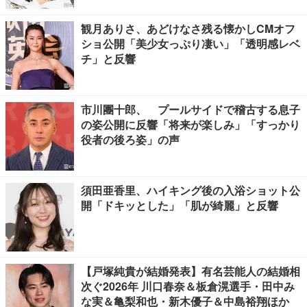
観月ありさ、あどけなさ残る懐かしCMオフ
ショ公開「美少女っぷり凄い」「透明感レベ
チ」と反響
市川團十郎、 プールサイドで稽古する息子
の姿公開に反響「将来が楽しみ」「すっかり
役者の後ろ姿」の声
須田亜香里、ハイキング後の入浴ショット公
開「ドキッとした」「肌が綺麗」と反響
【戸塚純貴が結婚発表】有名芸能人の結婚相
次ぐ2026年 川口春奈＆板倉滉選手・田中み
な実＆亀梨和也・新木優子＆中島裕翔ほか