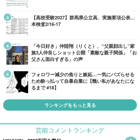
【高校受験2027】群馬県公立高、実施要項公表…
本検査2/16-17
「今日好き」仲陸翔（りくと）、“父親顔出し”家
族3人仲良しショット公開「素敵な親子関係」「お
父さん面白すぎる」の声
フォロワー減少の焦りと嫉妬…一気にバズらせる
ため酔っ払って自暴自棄に【醜い私があなたにな
るまで #18】
ランキングをもっと見る