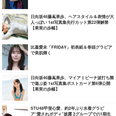
日向坂46藤嶌果歩、ヘアスタイル＆表情が大
人っぽい 1st写真集先行カット第22弾解禁
【果実の歩幅】
比嘉愛未「FRIDAY」初表紙＆巻頭グラビア
で美肌輝く
日向坂46藤嶌果歩、マイアミビーチ波打ち際
で遊ぶ姿 1st写真集ポストカード第6弾公開
【果実の歩幅】
STU48甲斐心愛、約2年ぶり水着グラビ
ア“愛されボディ”披露 2グループでの1期生