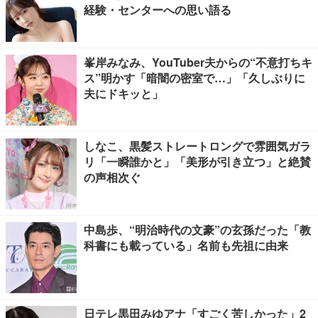
経験・センターへの思い語る
峯岸みなみ、YouTuber夫からの“不意打ちキ
ス”明かす「暗闇の密室で…」「久しぶりに
夫にドキッと」
しなこ、黒髪ストレートロングで雰囲気ガラ
リ「一瞬誰かと」「美形が引き立つ」と絶賛
の声相次ぐ
中島歩、“明治時代の文豪”の玄孫だった「教
科書にも載っている」名前も先祖に由来
日テレ黒田みゆアナ「すごく苦しかった」2