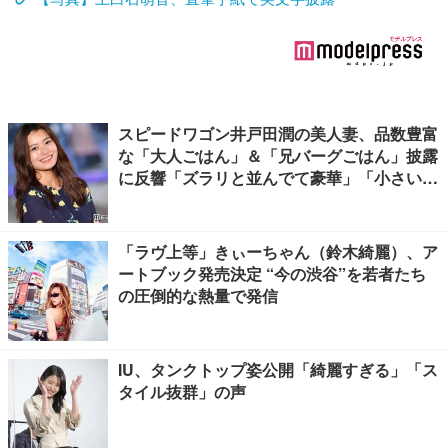
スピードワゴン井戸田潤の美人妻、品数豊富
な「大人ごはん」＆「兄バーグごはん」披露
に反響「ズラリと並んでて豪華」「小さい海
苔巻きがかわいい」
「ラヴ上等」きぃーちゃん（鈴木綺麗）、ア
ートブック発売決定 “今の渋谷”を若者たち
の圧倒的な熱量で発信
IU、タンクトップ姿公開「綺麗すぎる」「ス
タイル抜群」の声