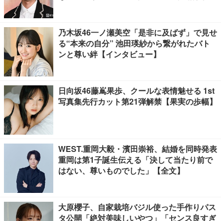
乃木坂46一ノ瀬美空「是非に及ばず」で見せ
る“本来の自分” 池田瑛紗から繋がれたバト
ンと尊い絆【インタビュー】
日向坂46藤嶌果歩、クールな表情魅せる 1st
写真集先行カット第21弾解禁【果実の歩幅】
WEST.重岡大毅・濱田崇裕、結婚を同時発表
重岡は第1子誕生伝える「決して当たり前で
はない、尊いものでした」【全文】
大原櫻子、自家栽培バジル使った手作りパス
タ公開「絶対美味しいやつ」「センス良すぎ