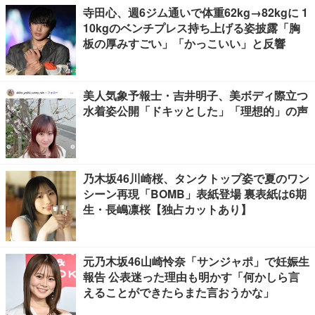
寺田心、週6ジム通いで体重62kg→82kgに 1
10kgのベンチプレス持ち上げる姿披露「胸
板の厚みすごい」「かっこいい」と反響
美人気象予報士・吉井明子、美ボディ際立つ
水着姿公開「ドキッとした」「理想的」の声
乃木坂46川崎桜、タンクトップ姿で夏のワン
シーン再現「BOMB」表紙登場 裏表紙は6期
生・長嶋凛桜【独占カットあり】
元乃木坂46山崎怜奈「サンジャポ」で妊娠生
報告 公表迷った理由も明かす「何かしら言
えることができたらまた言おうかな」