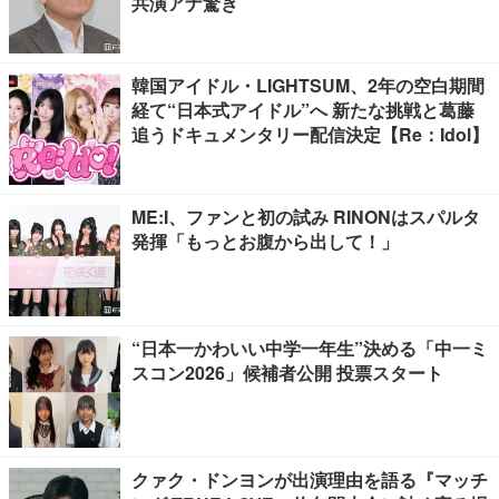
共演アナ驚き
韓国アイドル・LIGHTSUM、2年の空白期間
経て“日本式アイドル”へ 新たな挑戦と葛藤
追うドキュメンタリー配信決定【Re：Idol】
ME:I、ファンと初の試み RINONはスパルタ
発揮「もっとお腹から出して！」
“日本一かわいい中学一年生”決める「中一ミ
スコン2026」候補者公開 投票スタート
クァク・ドンヨンが出演理由を語る『マッチ