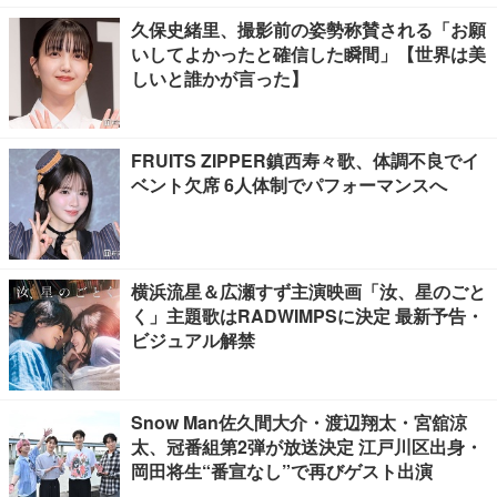
久保史緒里、撮影前の姿勢称賛される「お願
いしてよかったと確信した瞬間」【世界は美
しいと誰かが言った】
FRUITS ZIPPER鎮西寿々歌、体調不良でイ
ベント欠席 6人体制でパフォーマンスへ
横浜流星＆広瀬すず主演映画「汝、星のごと
く」主題歌はRADWIMPSに決定 最新予告・
ビジュアル解禁
Snow Man佐久間大介・渡辺翔太・宮舘涼
太、冠番組第2弾が放送決定 江戸川区出身・
岡田将生“番宣なし”で再びゲスト出演