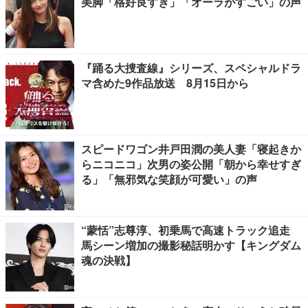
美脚「格好良すぎ」「オーラがすごい」の声
『踊る大捜査線』シリーズ、スペシャルドラ
マ含めた9作品放送 8月15日から
スピードワゴン井戸田潤の美人妻「寝起きか
らニコニコ」次男の姿公開「朝から幸せすぎ
る」「無邪気な笑顔が可愛い」の声
“蒙恬”志尊淳、初乗馬で高速トラック追走
馬シーン増加の撮影秘話明かす【キングダム
魂の決戦】