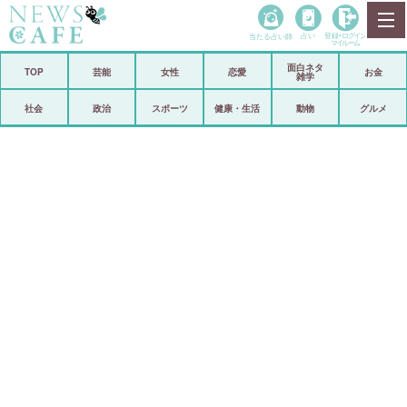
当たる占い師
占い
登録•
ログイン
マイルーム
面白ネタ
ホーム
TOP
芸能
女性
恋愛
お金
雑学
社会
政治
社会
政治
スポーツ
健康・生活
動物
グルメ
経済
海外
芸能
スポーツ
恋愛
ビックリ
コメントポスト
アリ／ナシ
リリース
ショップ
登録・ログイン/マイルーム