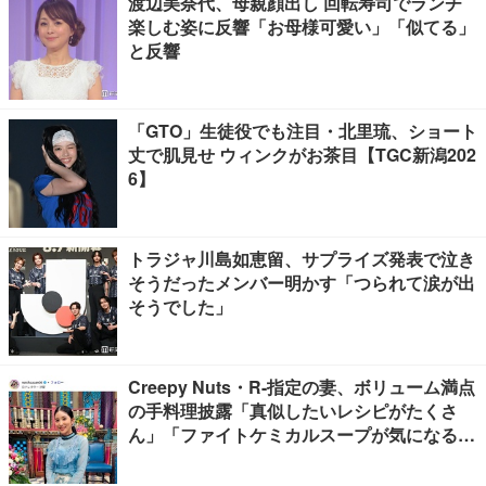
渡辺美奈代、母親顔出し 回転寿司でランチ
楽しむ姿に反響「お母様可愛い」「似てる」
と反響
「GTO」生徒役でも注目・北里琉、ショート
丈で肌見せ ウィンクがお茶目【TGC新潟202
6】
トラジャ川島如恵留、サプライズ発表で泣き
そうだったメンバー明かす「つられて涙が出
そうでした」
Creepy Nuts・R-指定の妻、ボリューム満点
の手料理披露「真似したいレシピがたくさ
ん」「ファイトケミカルスープが気になる」
の声