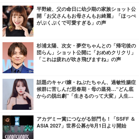
平野綾、父の命日に幼少期の家族ショット公
開「お父さんもお母さんもお綺麗」「ほっぺ
がぷくぷくで可愛すぎる」の声
杉浦太陽、次女・夢空ちゃんとの「帰宅後の
団らん」ショット公開に「おめめクリクリ」
「これは疲れが吹き飛びますね」の声
話題のキャバ嬢・ねぶたちゃん、過敏性腸症
候群に苦しんだ思春期・母の蒸発…“どん底
からの脱出劇”「生きるのって大変」人生変
えた言葉とは【インタビュー連載Vol.1】
アカデミー賞につながる部門も！「SSFF ＆
ASIA 2027」世界公募が8月1日より開始