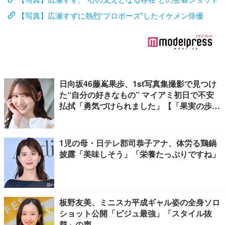
【写真】広瀬すずに熱烈“プロポーズ”したイケメン俳優
日向坂46藤嶌果歩、1st写真集撮影で見つけ
た“自分の好きなもの” マイアミ初日で不安
払拭「勇気づけられました」【「果実の歩
幅」インタビュー】
1児の母・日テレ郡司恭子アナ、体労る鶏鍋
披露「美味しそう」「栄養たっぷりですね」
板野友美、ミニスカ平成ギャル姿の全身ソロ
ショット公開「ビジュ最強」「スタイル抜
群」の声