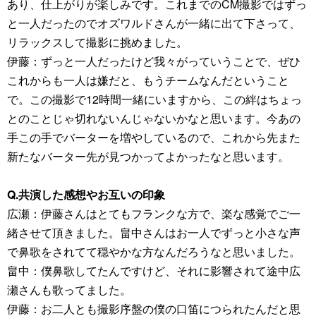
あり、仕上がりが楽しみです。これまでのCM撮影ではずっ
と一人だったのでオズワルドさんが一緒に出て下さって、
リラックスして撮影に挑めました。
伊藤：ずっと一人だったけど我々がっていうことで、ぜひ
これからも一人は嫌だと、もうチームなんだということ
で。この撮影で12時間一緒にいますから、この絆はちょっ
とのことじゃ切れないんじゃないかなと思います。今あの
手この手でバーターを増やしているので、これから先また
新たなバーター先が見つかってよかったなと思います。
Q.共演した感想やお互いの印象
広瀬：伊藤さんはとてもフランクな方で、楽な感覚でご一
緒させて頂きました。畠中さんはお一人でずっと小さな声
で鼻歌をされてて穏やかな方なんだろうなと思いました。
畠中：僕鼻歌してたんですけど、それに影響されて途中広
瀬さんも歌ってました。
伊藤：お二人とも撮影序盤の僕の口笛につられたんだと思