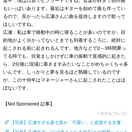
畠中：僕は口笛でビブラートですね。音楽が好きで自作曲
もいっぱいあります。最近はギターを始めて曲も作ってい
るので、良かったら広瀬さんに曲を提供しますので歌って
ほしいですね。
広瀬：私は車で移動中の時に寝ることが多いのですが、目
的地がよく分かってないときでも到着するころに、絶対に
起こされる前に起きれるんです。地方などで2～3時間乗っ
てる時でも、目覚ましかけずに車の振動で直感的に起きた
ら、2分後に現場に着きますみたいなことがめちゃくちゃ多
いんです。しっかりと夢を見るほど熟睡しているのです
が、この十何年はマネージャーさんに起こされたことはほ
ぼないです。
【Not Sponsored 記事】
《モデルプレス》
【写真】広瀬すず＆森七菜が「可愛い」と絶賛する女優
【写真】広瀬すず、“心の支えとなる存在”との密着ショット