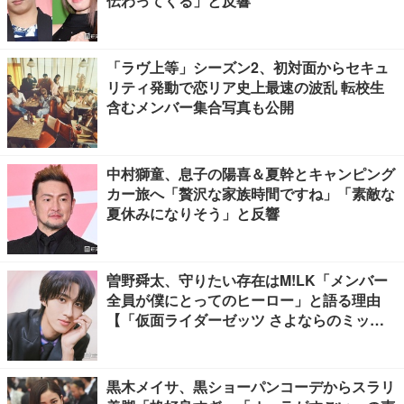
伝わってくる」と反響
「ラヴ上等」シーズン2、初対面からセキュ
リティ発動で恋リア史上最速の波乱 転校生
含むメンバー集合写真も公開
中村獅童、息子の陽喜＆夏幹とキャンピング
カー旅へ「贅沢な家族時間ですね」「素敵な
夏休みになりそう」と反響
曽野舜太、守りたい存在はM!LK「メンバー
全員が僕にとってのヒーロー」と語る理由
【「仮面ライダーゼッツ さよならのミッシ
ョン」インタビュー】
黒木メイサ、黒ショーパンコーデからスラリ