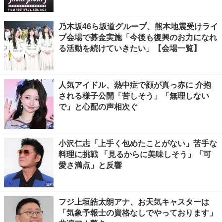
乃木坂46ら坂道グループ、熊本地震受けライ
ブ会場で募金実施「今後も復興のお力になれ
る活動を続けていきたい」【会場一覧】
人気アイドル、熱中症で顔が真っ赤に 介抱
される様子公開「苦しそう」「無理しない
で」と心配の声相次ぐ
小沢仁志「上手く包めたことがない」苦手な
料理に挑戦 「見るからに美味しそう」「可
愛さ満点」と反響
フジ上垣皓太朗アナ、お天気キャスターは
「気象予報士の資格なしでやっております」