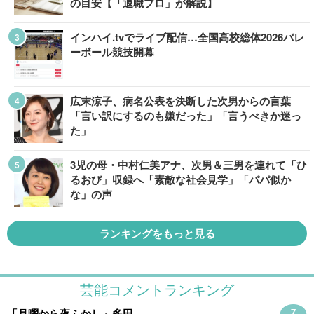
の目安【「退職プロ」が解説】
インハイ.tvでライブ配信…全国高校総体2026バレ
ーボール競技開幕
広末涼子、病名公表を決断した次男からの言葉
「言い訳にするのも嫌だった」「言うべきか迷っ
た」
3児の母・中村仁美アナ、次男＆三男を連れて「ひ
るおび」収録へ「素敵な社会見学」「パパ似か
な」の声
ランキングをもっと見る