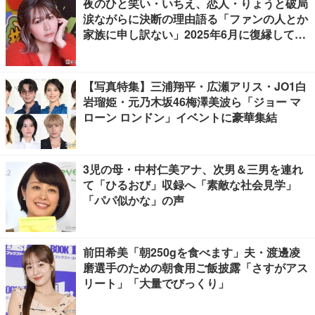
夜のひと笑い・いちえ、恋人・りょうと破局
涙ながらに決断の理由語る「ファンの人とか
家族に申し訳ない」2025年6月に復縁してい
た
【写真特集】三浦翔平・広瀬アリス・JO1白
岩瑠姫・元乃木坂46梅澤美波ら「ジョー マ
ローン ロンドン」イベントに豪華集結
3児の母・中村仁美アナ、次男＆三男を連れ
て「ひるおび」収録へ「素敵な社会見学」
「パパ似かな」の声
前田希美「朝250gを食べます」夫・渡邊凌
磨選手のための朝食用ご飯披露「さすがアス
リート」「大量でびっくり」