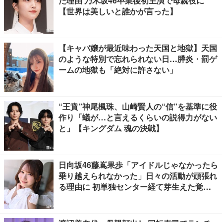
た理由 乃木坂46卒業後初主演で母親役に
【世界は美しいと誰かが言った】
【キャバ嬢が最近味わった天国と地獄】天国
のような特別で忘れられない日…膵炎・罰ゲ
ームの地獄も「絶対に許さない」
“王賁”神尾楓珠、山崎賢人の“信”を基準に役
作り「蟻が…と言えるくらいの説得力がない
と」【キングダム 魂の決戦】
日向坂46藤嶌果歩「アイドルじゃなかったら
乗り越えられなかった」日々の活動が頑張れ
る理由に 初単独センター経て芽生えた覚悟
も【「果実の歩幅」インタビュー】