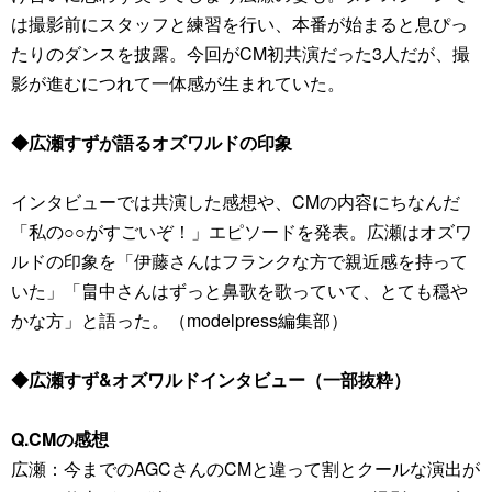
は撮影前にスタッフと練習を行い、本番が始まると息ぴっ
たりのダンスを披露。今回がCM初共演だった3人だが、撮
影が進むにつれて一体感が生まれていた。
◆広瀬すずが語るオズワルドの印象
インタビューでは共演した感想や、CMの内容にちなんだ
「私の○○がすごいぞ！」エピソードを発表。広瀬はオズワ
ルドの印象を「伊藤さんはフランクな方で親近感を持って
いた」「畠中さんはずっと鼻歌を歌っていて、とても穏や
かな方」と語った。（modelpress編集部）
◆広瀬すず&オズワルドインタビュー（一部抜粋）
Q.CMの感想
広瀬：今までのAGCさんのCMと違って割とクールな演出が