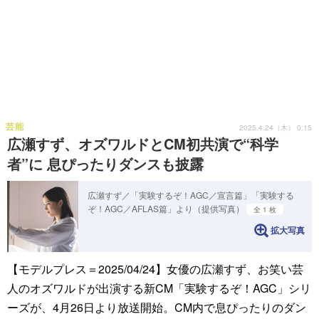
芸能
2025.4.24（木） 0:15
広瀬すず、オズワルドとCM初共演で“科学
者”に 息ぴったりダンスも披露
広瀬すず／「実験するぞ！AGC／宣言篇」「実験する
ぞ！AGC／AFLAS篇」より（提供写真）
全 1 枚
拡大写真
【モデルプレス＝2025/04/24】女優の広瀬すず、お笑い芸
人のオズワルドが出演する新CM「実験するぞ！AGC」シリ
ーズが、4月26日より放送開始。CM内で息ぴったりのダン