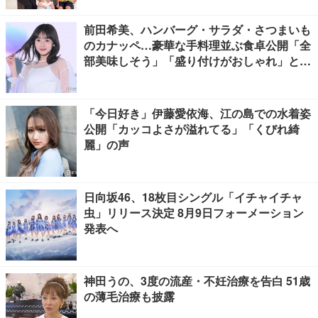
前田希美、ハンバーグ・サラダ・さつまいも
のカナッペ…豪華な手料理並ぶ食卓公開「全
部美味しそう」「盛り付けがおしゃれ」と絶
賛の声
「今日好き」伊藤愛依海、江の島での水着姿
公開「カッコよさが溢れてる」「くびれ綺
麗」の声
日向坂46、18枚目シングル「イチャイチャ
虫」リリース決定 8月9日フォーメーション
発表へ
神田うの、3度の流産・不妊治療を告白 51歳
の薄毛治療も披露