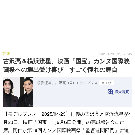
芸能
2025.4.23（水） 20:45
吉沢亮＆横浜流星、映画「国宝」カンヌ国際映
画祭への選出受け喜び「すごく憧れの舞台」
横浜流星、吉沢亮（C）モデルプレス
全 1 枚
拡大写真
【モデルプレス＝2025/04/23】俳優の吉沢亮と横浜流星が4
月23日、映画「国宝」（6月6日公開）の完成報告会に出
席。同作が第78回カンヌ国際映画祭「監督週間部門」に選