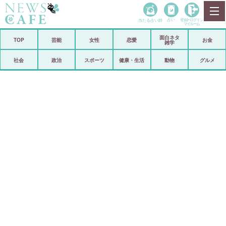
当たる占い師
占い
登録•
ログイン
マイルーム
面白ネタ
ホーム
TOP
芸能
女性
恋愛
お金
雑学
社会
政治
社会
政治
スポーツ
健康・生活
動物
グルメ
経済
海外
芸能
スポーツ
恋愛
ビックリ
コメントポスト
アリ／ナシ
リリース
ショップ
登録・ログイン/マイルーム