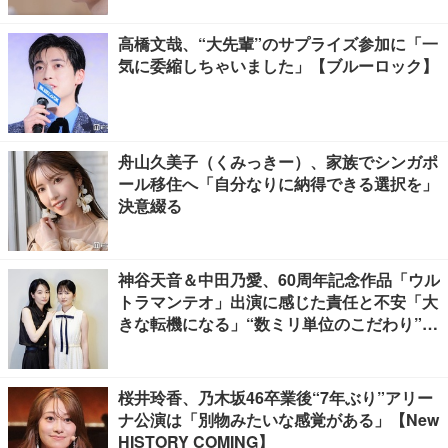
高橋文哉、“大先輩”のサプライズ参加に「一
気に委縮しちゃいました」【ブルーロック】
舟山久美子（くみっきー）、家族でシンガポ
ール移住へ「自分なりに納得できる選択を」
決意綴る
神谷天音＆中田乃愛、60周年記念作品「ウル
トラマンテオ」出演に感じた責任と不安「大
きな転機になる」“数ミリ単位のこだわり”特
撮技術に圧倒【インタビュー】
桜井玲香、乃木坂46卒業後“7年ぶり”アリー
ナ公演は「別物みたいな感覚がある」【New
HISTORY COMING】