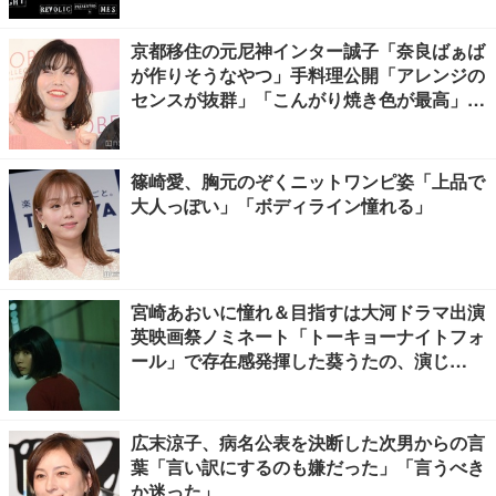
京都移住の元尼神インター誠子「奈良ばぁば
が作りそうなやつ」手料理公開「アレンジの
センスが抜群」「こんがり焼き色が最高」と
反響
篠崎愛、胸元のぞくニットワンピ姿「上品で
大人っぽい」「ボディライン憧れる」
宮崎あおいに憧れ＆目指すは大河ドラマ出演
英映画祭ノミネート「トーキョーナイトフォ
ール」で存在感発揮した葵うたの、演じ
た“孤独”に共感【注目の人物】
広末涼子、病名公表を決断した次男からの言
葉「言い訳にするのも嫌だった」「言うべき
か迷った」