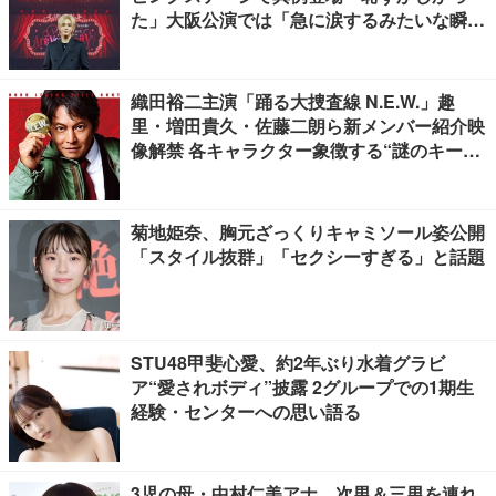
た」大阪公演では「急に涙するみたいな瞬間
が」【囲み取材全文前編】
織田裕二主演「踊る大捜査線 N.E.W.」趣
里・増田貴久・佐藤二朗ら新メンバー紹介映
像解禁 各キャラクター象徴する“謎のキーワ
ード”も
菊地姫奈、胸元ざっくりキャミソール姿公開
「スタイル抜群」「セクシーすぎる」と話題
STU48甲斐心愛、約2年ぶり水着グラビ
ア“愛されボディ”披露 2グループでの1期生
経験・センターへの思い語る
3児の母・中村仁美アナ、次男＆三男を連れ