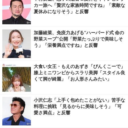
カー旅へ「贅沢な家族時間ですね」「素敵な
夏休みになりそう」と反響
加藤綾菜、免疫力あげる“ハーバード式 命の
野菜スープ”公開「野菜たっぷりで美味しそ
う」「栄養満点ですね」と反響
大食い女王・もえのあずき「ぴんくこーで」
膝上ミニワンピからスラリ美脚「スタイル良
くて脚が綺麗」「お人形さんみたい」
小沢仁志「上手く包めたことがない」苦手な
料理に挑戦 「見るからに美味しそう」「可
愛さ満点」と反響