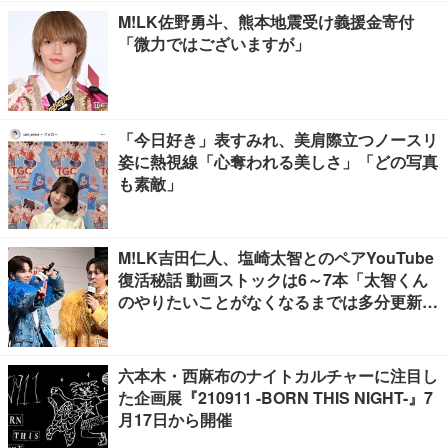
M!LK佐野勇斗、熊本地震受け義援金寄付
「微力ではございますが」
「今日好き」表すみれ、美肩際立つノースリ
姿に熱視線「心奪われる美しさ」「どの写真
も素敵」
M!LK吉田仁人、塩崎太智とのペアYouTube
復活秘話 動画ストックは6～7本「太智くん
のやりたいことがなくなるまでは多分更新が
ある」
六本木・西麻布のナイトカルチャーに注目し
た企画展『210911 -BORN THIS NIGHT-』7
月17日から開催