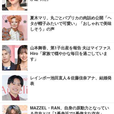
夏木マリ、丸ごとパプリカの肉詰め公開「ヘ
タが帽子みたいで可愛い」「おしゃれで美味
しそう」の声
山本舞香、第1子出産を報告 夫はマイファス
Hiro「家族で穏やかな毎日を過ごしていま
す」
レインボー池田直人＆佐藤佳奈アナ、結婚発
表
MAZZEL・RAN、自身の原動力となってい
る存在とは「1番身近で1番偉大な存在」