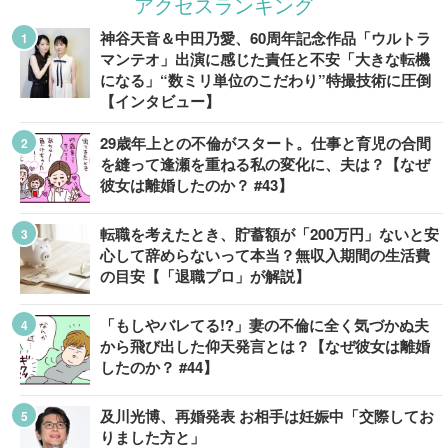
アクセスランキング
神谷天音＆中田乃愛、60周年記念作品「ウルトラ
マンテオ」出演に感じた責任と不安「大きな転機
になる」“数ミリ単位のこだわり”特撮技術に圧倒
【インタビュー】
29歳年上との不倫がスタート。仕事と育児の合間
を縫って逢瀬を重ねる私の変化に、夫は？【なぜ
彼女は離婚したのか？ #43】
転職を考えたとき、貯蓄額が「200万円」ないと安
心して辞めらないって本当？無収入期間の生活費
の目安【「退職プロ」が解説】
「もしやバレてる!?」妻の不倫に全く気づかぬ夫
から飛び出した仰天発言とは？【なぜ彼女は離婚
したのか？ #44】
及川光博、再婚発表 お相手は妊娠中「交際してお
りました方と」