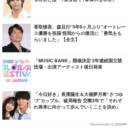
香取慎吾、森且行“5年9ヶ月ぶり”オートレー
ス優勝を祝福 怪我からの復活に「勇気をも
らいました」【全文】
「MUSIC BANK」開催決定 2年連続国立競
技場・出演アーティスト後日発表
「今日好き」長濱薩生＆大嶺夢月希“さつゆ
づ”カップル、破局報告 交際3年で「それぞ
れ将来に向かって歩んでいくことを決め」
Recommended by