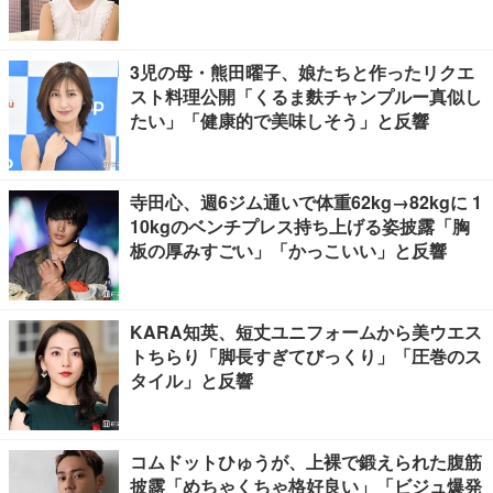
3児の母・熊田曜子、娘たちと作ったリクエ
スト料理公開「くるま麩チャンプルー真似し
たい」「健康的で美味しそう」と反響
寺田心、週6ジム通いで体重62kg→82kgに 1
10kgのベンチプレス持ち上げる姿披露「胸
板の厚みすごい」「かっこいい」と反響
KARA知英、短丈ユニフォームから美ウエス
トちらり「脚長すぎてびっくり」「圧巻のス
タイル」と反響
コムドットひゅうが、上裸で鍛えられた腹筋
披露「めちゃくちゃ格好良い」「ビジュ爆発