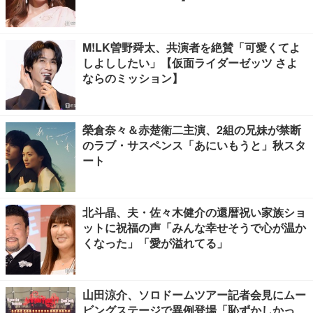
M!LK曽野舜太、共演者を絶賛「可愛くてよ
しよししたい」【仮面ライダーゼッツ さよ
ならのミッション】
榮倉奈々＆赤楚衛二主演、2組の兄妹が禁断
のラブ・サスペンス「あにいもうと」秋スタ
ート
北斗晶、夫・佐々木健介の還暦祝い家族ショ
ットに祝福の声「みんな幸せそうで心が温か
くなった」「愛が溢れてる」
山田涼介、ソロドームツアー記者会見にムー
ビングステージで異例登場「恥ずかしかっ