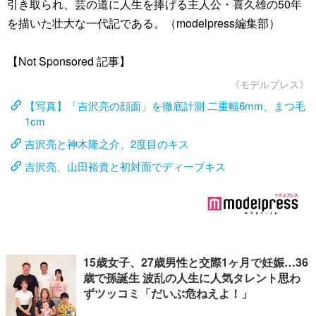
引き取られ、芸の道に人生を捧げる主人公・喜久雄の50年
を描いた壮大な一代記である。（modelpress編集部）
【Not Sponsored 記事】
《モデルプレス》
【写真】「吉沢亮の顔面」を徹底計測 二重幅6mm、まつ毛
1cm
吉沢亮と神木隆之介、2度目のキス
吉沢亮、山田裕貴と初対面でディープキス
15歳女子、27歳男性と交際1ヶ月で妊娠…36
歳で孫誕生 波乱の人生に人気タレント思わ
ずツッコミ「だいぶ危ねえよ！」