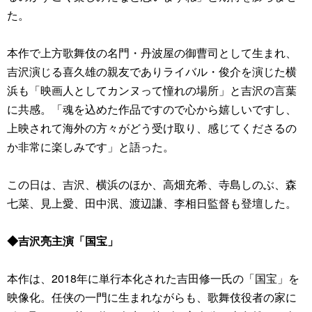
た。
本作で上方歌舞伎の名門・丹波屋の御曹司として生まれ、
吉沢演じる喜久雄の親友でありライバル・俊介を演じた横
浜も「映画人としてカンヌって憧れの場所」と吉沢の言葉
に共感。「魂を込めた作品ですので心から嬉しいですし、
上映されて海外の方々がどう受け取り、感じてくださるの
か非常に楽しみです」と語った。
この日は、吉沢、横浜のほか、高畑充希、寺島しのぶ、森
七菜、見上愛、田中泯、渡辺謙、李相日監督も登壇した。
◆吉沢亮主演「国宝」
本作は、2018年に単行本化された吉田修一氏の「国宝」を
映像化。任侠の一門に生まれながらも、歌舞伎役者の家に