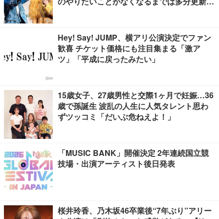
のやりたいことがなくなるまでは多分更新が
ある」
Hey! Say! JUMP、横アリ公演決定でファン
歓喜 チケット価格にも注目集まる「激ア
ツ」「平成に戻ったみたい」
15歳女子、27歳男性と交際1ヶ月で妊娠…36
歳で孫誕生 波乱の人生に人気タレント思わ
ずツッコミ「だいぶ危ねえよ！」
「MUSIC BANK」開催決定 2年連続国立競
技場・出演アーティスト後日発表
桜井玲香、乃木坂46卒業後“7年ぶり”アリー