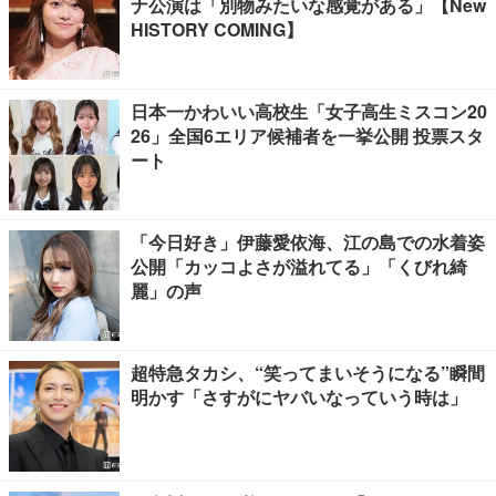
ナ公演は「別物みたいな感覚がある」【New
HISTORY COMING】
日本一かわいい高校生「女子高生ミスコン20
26」全国6エリア候補者を一挙公開 投票スタ
ート
「今日好き」伊藤愛依海、江の島での水着姿
公開「カッコよさが溢れてる」「くびれ綺
麗」の声
超特急タカシ、“笑ってまいそうになる”瞬間
明かす「さすがにヤバいなっていう時は」