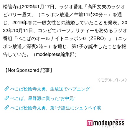
松陰寺は2020年1月17日、ラジオ番組「高田文夫のラジオ
ビバリー昼ズ」（ニッポン放送／午前11時30分～）を通
じ、2019年春に一般女性との結婚していたことを発表。20
22年10月11日、コンビでパーソナリティーを務めるラジオ
番組「ぺこぱのオールナイトニッポン0（ZERO）」（ニッ
ポン放送／深夜3時～）を通じ、第1子が誕生したことを報
告していた。（modelpress編集部）
【Not Sponsored 記事】
《モデルプレス》
ぺこぱ松陰寺太勇、生放送でハプニング
ぺこぱ、星野源に貰った“お中元”
ぺこぱ松陰寺太勇、第1子誕生にシュウペイ涙