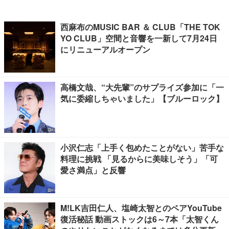
西麻布のMUSIC BAR ＆ CLUB「THE TOK
YO CLUB」空間と音響を一新して7月24日
にリニューアルオープン
高橋文哉、“大先輩”のサプライズ参加に「一
気に委縮しちゃいました」【ブルーロック】
小沢仁志「上手く包めたことがない」苦手な
料理に挑戦 「見るからに美味しそう」「可
愛さ満点」と反響
M!LK吉田仁人、塩崎太智とのペアYouTube
復活秘話 動画ストックは6～7本「太智くん