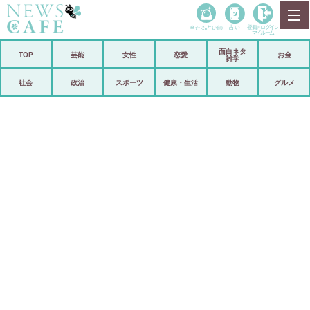
当たる占い師
占い
登録•
ログイン
マイルーム
面白ネタ
ホーム
TOP
芸能
女性
恋愛
お金
雑学
社会
政治
社会
政治
スポーツ
健康・生活
動物
グルメ
経済
海外
芸能
スポーツ
恋愛
ビックリ
コメントポスト
アリ／ナシ
リリース
ショップ
登録・ログイン/マイルーム