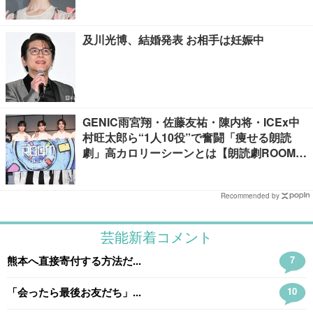
及川光博、結婚発表 お相手は妊娠中
GENIC雨宮翔・佐藤友祐・陳内将・ICEx中
村旺太郎ら“1人10役”で奮闘「痩せる朗読
劇」高カロリーシーンとは【朗読劇ROOM2
026】
Recommended by