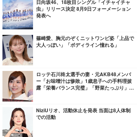
日向坂46、18枚目シングル「イチャイチャ
虫」リリース決定 8月9日フォーメーション
発表へ
篠崎愛、胸元のぞくニットワンピ姿「上品で
大人っぽい」「ボディライン憧れる」
ロッテ石川柊太選手の妻・元AKB48メンバ
ー「お味噌汁は惨敗」1歳息子への手料理披
露「栄養バランス完璧」「野菜たっぷり」の
声
NiziUリオ、活動休止を発表 当面は8人体制
での活動