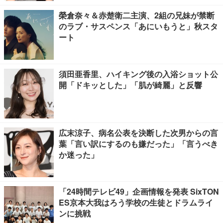
榮倉奈々＆赤楚衛二主演、2組の兄妹が禁断
のラブ・サスペンス「あにいもうと」秋スタ
ート
須田亜香里、ハイキング後の入浴ショット公
開「ドキッとした」「肌が綺麗」と反響
広末涼子、病名公表を決断した次男からの言
葉「言い訳にするのも嫌だった」「言うべき
か迷った」
「24時間テレビ49」企画情報を発表 SixTON
ES京本大我はろう学校の生徒とドラムライ
ンに挑戦