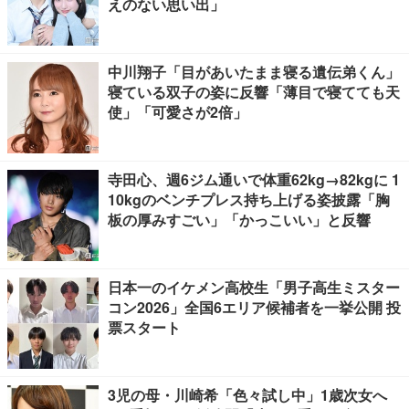
えのない思い出」
中川翔子「目があいたまま寝る遺伝弟くん」
寝ている双子の姿に反響「薄目で寝てても天
使」「可愛さが2倍」
寺田心、週6ジム通いで体重62kg→82kgに 1
10kgのベンチプレス持ち上げる姿披露「胸
板の厚みすごい」「かっこいい」と反響
日本一のイケメン高校生「男子高生ミスター
コン2026」全国6エリア候補者を一挙公開 投
票スタート
3児の母・川崎希「色々試し中」1歳次女へ