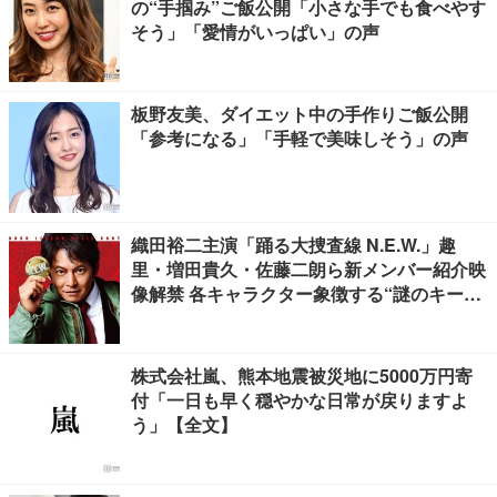
の“手掴み”ご飯公開「小さな手でも食べやす
そう」「愛情がいっぱい」の声
板野友美、ダイエット中の手作りご飯公開
「参考になる」「手軽で美味しそう」の声
織田裕二主演「踊る大捜査線 N.E.W.」趣
里・増田貴久・佐藤二朗ら新メンバー紹介映
像解禁 各キャラクター象徴する“謎のキーワ
ード”も
株式会社嵐、熊本地震被災地に5000万円寄
付「一日も早く穏やかな日常が戻りますよ
う」【全文】