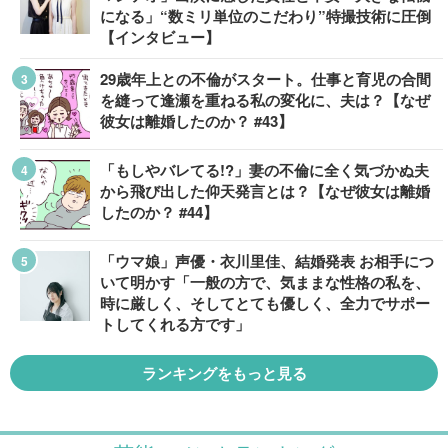
になる」“数ミリ単位のこだわり”特撮技術に圧倒
【インタビュー】
29歳年上との不倫がスタート。仕事と育児の合間
を縫って逢瀬を重ねる私の変化に、夫は？【なぜ
彼女は離婚したのか？ #43】
「もしやバレてる!?」妻の不倫に全く気づかぬ夫
から飛び出した仰天発言とは？【なぜ彼女は離婚
したのか？ #44】
「ウマ娘」声優・衣川里佳、結婚発表 お相手につ
いて明かす「一般の方で、気ままな性格の私を、
時に厳しく、そしてとても優しく、全力でサポー
トしてくれる方です」
ランキングをもっと見る