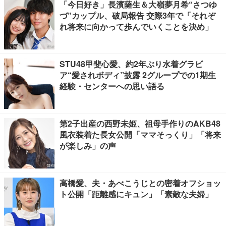
「今日好き」長濱薩生＆大嶺夢月希“さつゆ
づ”カップル、破局報告 交際3年で「それぞ
れ将来に向かって歩んでいくことを決め」
STU48甲斐心愛、約2年ぶり水着グラビ
ア“愛されボディ”披露 2グループでの1期生
経験・センターへの思い語る
第2子出産の西野未姫、祖母手作りのAKB48
風衣装着た長女公開「ママそっくり」「将来
が楽しみ」の声
高橋愛、夫・あべこうじとの密着オフショッ
ト公開「距離感にキュン」「素敵な夫婦」