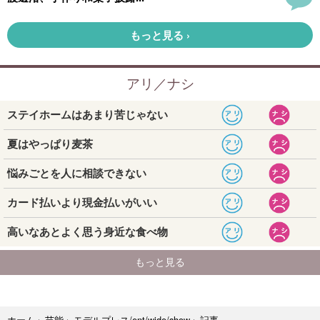
記事
ホーム
›
芸能
›
モデルプレス/ent/wide/show
›