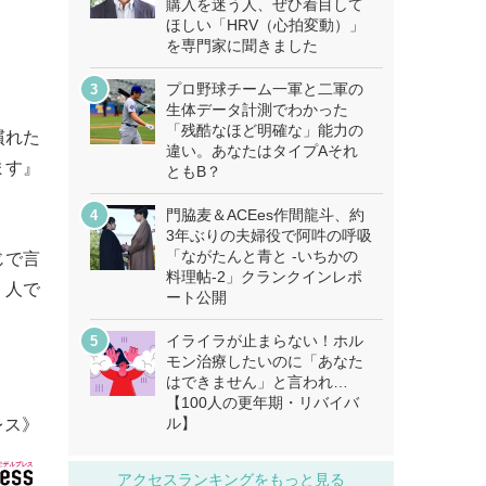
購入を迷う人、ぜひ着目して
ほしい「HRV（心拍変動）」
を専門家に聞きました
プロ野球チーム一軍と二軍の
生体データ計測でわかった
「残酷なほど明確な」能力の
慣れた
違い。あなたはタイプAそれ
ます』
ともB？
門脇麦＆ACEes作間龍斗、約
3年ぶりの夫婦役で阿吽の呼吸
「ながたんと青と -いちかの
じで言
料理帖-2」クランクインレポ
）人で
ート公開
イライラが止まらない！ホル
モン治療したいのに「あなた
はできません」と言われ…
【100人の更年期・リバイバ
ル】
レス》
アクセスランキングをもっと見る