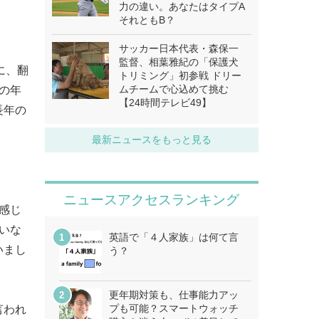
力の違い。あなたはタイプA
それともB？
サッカー日本代表・森保一
監督、相葉雅紀の「保護犬
に、翻
トリミング」初参戦 ドリー
ムチームで心込めて挑む
の年
【24時間テレビ49】
長年の
最新ニュースをもっと見る
ニュースアクセスランキング
感じ
いな
英語で「４人家族」は何て言
いまし
う？
更年期対策も、仕事能力アッ
プも可能？スマートウォッチ
言われ