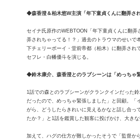
◆森香澄＆柏木悠W主演「年下童貞くんに翻弄さ
セイナ氏原作のWEBTOON「年下童貞くんに翻
弄されちゃってる！？」過去のトラウマのせいで
下チェリーボーイ・堂前帝都（柏木）に翻弄され
セフレ・白幡優斗を演じる。
◆鈴木康介、森香澄とのラブシーンは「めっちゃ
1話での森とのラブシーンがクランクインだった
だったので、めっちゃ緊張しました」と回顧。「
がら、どうしたらきれいに見えるかなと話し合っ
たか？」と1話を鑑賞した観客に投げかけ、大き
加えて、ハグの仕方が難しかったそうで「監督か