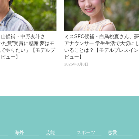
青山候補・中野友斗さ
ミスSFC候補・白鳥桃夏さん、
いた賞”受賞に感謝 夢はモ
アナウンサー 学生生活で大切に
気でやりたい」【モデルプ
いることは？【モデルプレスイン
タビュー】
ビュー】
日
2026年8月8日
海外
芸能
スポーツ
恋愛