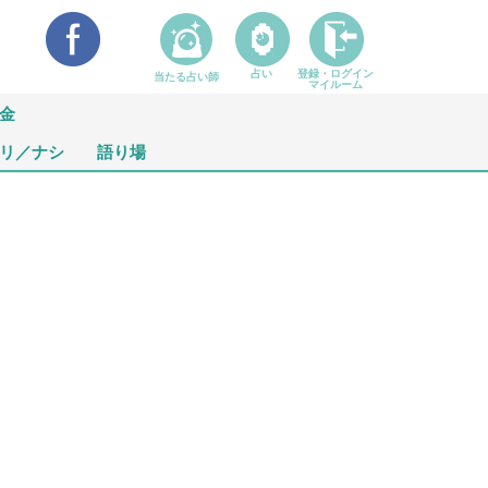
占い
登録・ログイン
当たる占い師
マイルーム
金
リ／ナシ
語り場