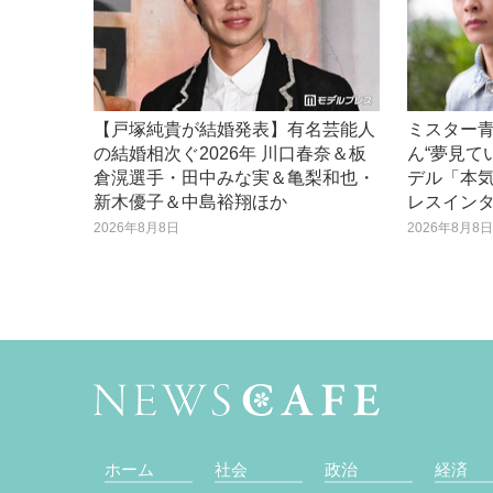
【戸塚純貴が結婚発表】有名芸能人
ミスター
の結婚相次ぐ2026年 川口春奈＆板
ん“夢見て
倉滉選手・田中みな実＆亀梨和也・
デル「本
新木優子＆中島裕翔ほか
レスイン
2026年8月8日
2026年8月8
ホーム
社会
政治
経済