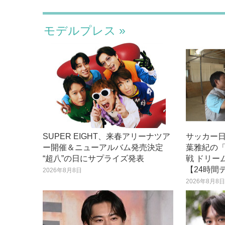
モデルプレス
SUPER EIGHT、来春アリーナツア
サッカー
ー開催＆ニューアルバム発売決定
葉雅紀の
“超八”の日にサプライズ発表
戦 ドリー
【24時間
2026年8月8日
2026年8月8