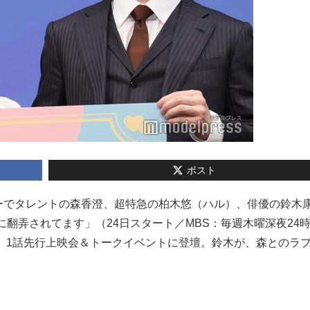
ポスト
ウンサーでタレントの森香澄、超特急の柏木悠（ハル）、俳優の鈴木
に翻弄されてます」（24日スタート／MBS：毎週木曜深夜24時
か）1話先行上映会＆トークイベントに登壇。鈴木が、森とのラ