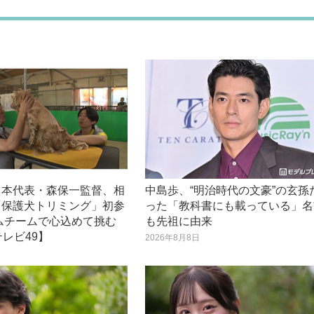
日本代表・森保一監督、相
中島歩、“明治時代の文豪”の玄孫
「保護犬トリミング」初参
った「教科書にも載っている」名
ムチームで心込めて挑む
も先祖に由来
テレビ49】
2026年8月8日
日