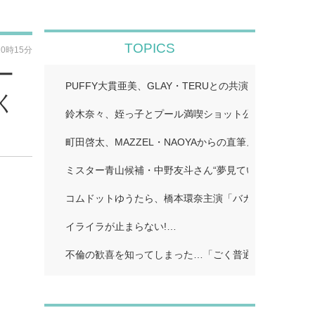
TOPICS
10時15分
ー
PUFFY大貫亜美、GLAY・TERUとの共演ショット公
く
鈴木奈々、姪っ子とプール満喫ショット公開「仲良しす
町田啓太、MAZZEL・NAOYAからの直筆メッセージ付
ミスター青山候補・中野友斗さん“夢見ていた賞受賞に感
コムドットゆうたら、橋本環奈主演「バカンスの法則」
イライラが止まらない!…
不倫の歓喜を知ってしまった…「ごく普通の主婦」…