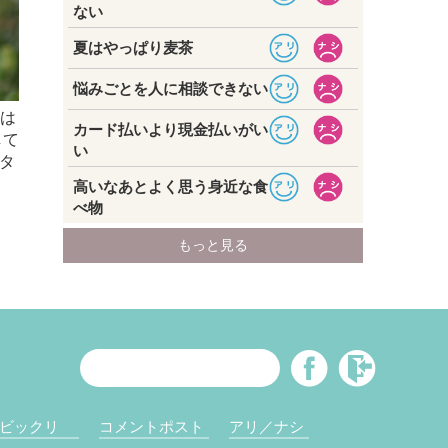
夢は
して
タ
ビックリ
コメントポスト
アリ／ナシ