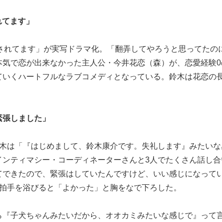
れてます」
弄されてます」が実写ドラマ化。「翻弄してやろうと思ってたの
本気で恋が出来なかった主人公・今井花恋（森）が、恋愛経験0
ていくハートフルなラブコメディとなっている。鈴木は花恋の
緊張しました」
鈴木は「『はじめまして、鈴木康介です。失礼します』みたいな
インティマシー・コーディネーターさんと3人でたくさん話し合
てできたので、緊張はしていたんですけど、いい感じになって
な拍手を浴びると「よかった」と胸をなで下ろした。
ら『子犬ちゃんみたいだから、オオカミみたいな感じで』って