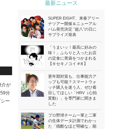
最新ニュース
SUPER EIGHT、来春アリー
ナツアー開催＆ニューアル
バム発売決定 “超八”の日に
サプライズ発表
「うまいッ！最高に好みの
味！」ふらりと入ったお店
の定食に胃袋をつかまれる
【キセキノコイ #８】
更年期対策も、仕事能力ア
ップも可能？スマートウォ
康介が
ッチ購入を迷う人、ぜひ着
59分
目してほしい「HRV（心拍
変動）」を専門家に聞きま
ブシー
した
プロ野球チーム一軍と二軍
の生体データ計測でわかっ
た「残酷なほど明確な」能