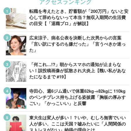
アクセスランキング
転職を考えたとき、貯蓄額が「200万円」ないと安
心して辞めらないって本当？無収入期間の生活費
の目安【「退職プロ」が解説】
広末涼子、病名公表を決断した次男からの言葉
「言い訳にするのも嫌だった」「言うべきか迷っ
た」
「何これ…!?」朝からスマホの通知が止まらな
い！誤投稿画像が拡散され大炎上【醜い私があな
たになるまで #19】
寺田心、週6ジム通いで体重62kg→82kgに 110kg
のベンチプレス持ち上げる姿披露「胸板の厚みす
ごい」「かっこいい」と反響
東大生は変人が多い！？いや、むしろ無害でいい
人が多い、ここは天国？嘘みたいに「人間関係の
ストレスがない」納得の理由とは