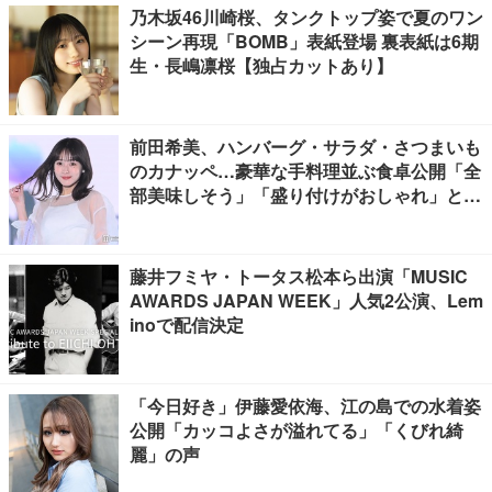
乃木坂46川崎桜、タンクトップ姿で夏のワン
シーン再現「BOMB」表紙登場 裏表紙は6期
生・長嶋凛桜【独占カットあり】
前田希美、ハンバーグ・サラダ・さつまいも
のカナッペ…豪華な手料理並ぶ食卓公開「全
部美味しそう」「盛り付けがおしゃれ」と絶
賛の声
藤井フミヤ・トータス松本ら出演「MUSIC
AWARDS JAPAN WEEK」人気2公演、Lem
inoで配信決定
「今日好き」伊藤愛依海、江の島での水着姿
公開「カッコよさが溢れてる」「くびれ綺
麗」の声