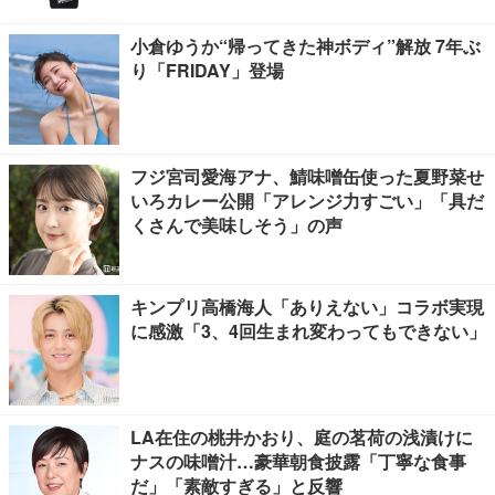
小倉ゆうか“帰ってきた神ボディ”解放 7年ぶ
り「FRIDAY」登場
フジ宮司愛海アナ、鯖味噌缶使った夏野菜せ
いろカレー公開「アレンジ力すごい」「具だ
くさんで美味しそう」の声
キンプリ高橋海人「ありえない」コラボ実現
に感激「3、4回生まれ変わってもできない」
LA在住の桃井かおり、庭の茗荷の浅漬けに
ナスの味噌汁…豪華朝食披露「丁寧な食事
だ」「素敵すぎる」と反響