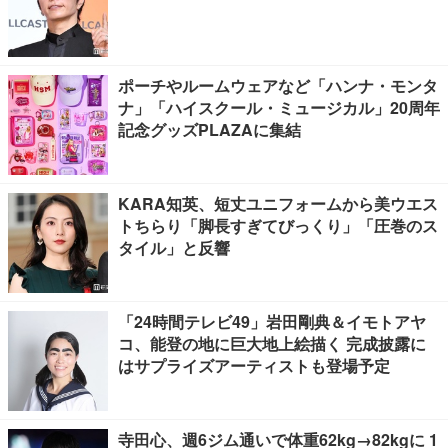
ポーチやルームウェアなど「ハンナ・モンタ
ナ」「ハイスクール・ミュージカル」20周年
記念グッズPLAZAに集結
KARA知英、短丈ユニフォームから美ウエス
トちらり「脚長すぎてびっくり」「圧巻のス
タイル」と反響
「24時間テレビ49」岩田剛典＆イモトアヤ
コ、能登の地に巨大地上絵描く 完成披露に
はサプライズアーティストも登場予定
寺田心、週6ジム通いで体重62kg→82kgに 1