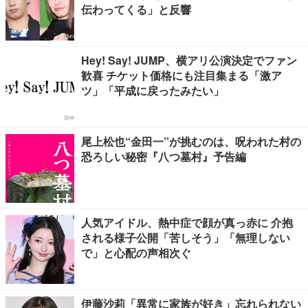
伝わってくる」と反響
Hey! Say! JUMP、横アリ公演決定でファン
歓喜 チケット価格にも注目集まる「激ア
ツ」「平成に戻ったみたい」
尾上松也“金田一”が挑むのは、呪われた村の
恐ろしい秘密『八つ墓村』予告編
人気アイドル、熱中症で顔が真っ赤に 介抱
される様子公開「苦しそう」「無理しない
で」と心配の声相次ぐ
伊藤沙莉「異常に家族が好き」忘れられない