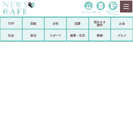
当たる占い師
占い
登録•
ログイン
マイルーム
面白ネタ
ホーム
TOP
芸能
女性
恋愛
お金
雑学
社会
政治
社会
政治
スポーツ
健康・生活
動物
グルメ
経済
海外
芸能
スポーツ
恋愛
ビックリ
コメントポスト
アリ／ナシ
リリース
ショップ
登録・ログイン/マイルーム