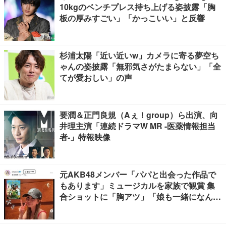
10kgのベンチプレス持ち上げる姿披露「胸
板の厚みすごい」「かっこいい」と反響
杉浦太陽「近い近いw」カメラに寄る夢空ち
ゃんの姿披露「無邪気さがたまらない」「全
てが愛おしい」の声
要潤＆正門良規（Aぇ！group）ら出演、向
井理主演「連続ドラマW MR -医薬情報担当
者-」特報映像
元AKB48メンバー「パパと出会った作品で
もあります」ミュージカルを家族で観賞 集
合ショットに「胸アツ」「娘も一緒になんて
感慨深い」の声