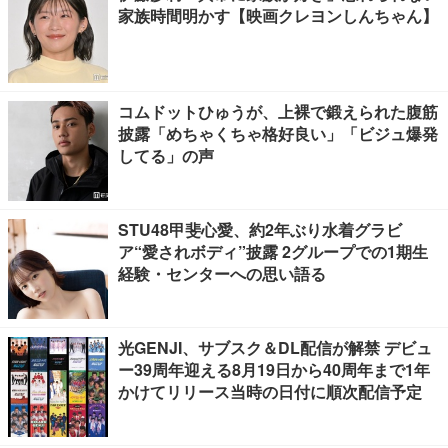
家族時間明かす【映画クレヨンしんちゃん】
コムドットひゅうが、上裸で鍛えられた腹筋
披露「めちゃくちゃ格好良い」「ビジュ爆発
してる」の声
STU48甲斐心愛、約2年ぶり水着グラビ
ア“愛されボディ”披露 2グループでの1期生
経験・センターへの思い語る
光GENJI、サブスク＆DL配信が解禁 デビュ
ー39周年迎える8月19日から40周年まで1年
かけてリリース当時の日付に順次配信予定