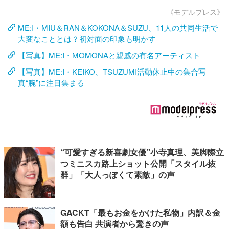
《モデルプレス》
ME:I・MIU＆RAN＆KOKONA＆SUZU、11人の共同生活で
大変なこととは？初対面の印象も明かす
【写真】ME:I・MOMONAと親戚の有名アーティスト
【写真】ME:I・KEIKO、TSUZUMI活動休止中の集合写
真“腕”に注目集まる
“可愛すぎる新喜劇女優”小寺真理、美脚際立
つミニスカ路上ショット公開「スタイル抜
群」「大人っぽくて素敵」の声
GACKT「最もお金をかけた私物」内訳＆金
額も告白 共演者から驚きの声