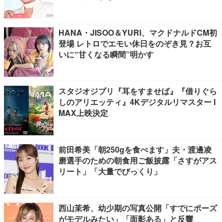
HANA・JISOO＆YURI、マクドナルドCM初
登場 レトロでエモい休日をのぞき見？お互
いに“甘くなる瞬間”明かす
スタジオジブリ『耳をすませば』『借りぐら
しのアリエッティ』4Kデジタルリマスター I
MAX上映決定
前田希美「朝250gを食べます」夫・渡邊凌
磨選手のための朝食用ご飯披露「さすがアス
リート」「大量でびっくり」
西山茉希、幼少期の写真公開「すでにポーズ
がモデルみたい」「面影ある」と反響