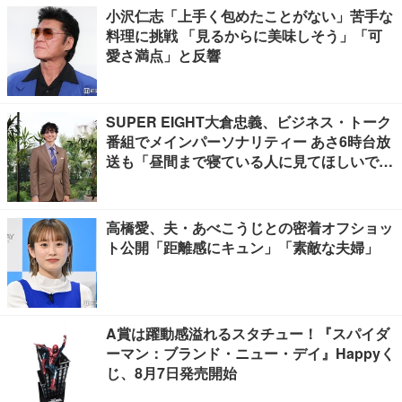
小沢仁志「上手く包めたことがない」苦手な
料理に挑戦 「見るからに美味しそう」「可
愛さ満点」と反響
SUPER EIGHT大倉忠義、ビジネス・トーク
番組でメインパーソナリティー あさ6時台放
送も「昼間まで寝ている人に見てほしいで
す」
高橋愛、夫・あべこうじとの密着オフショッ
ト公開「距離感にキュン」「素敵な夫婦」
A賞は躍動感溢れるスタチュー！『スパイダ
ーマン：ブランド・ニュー・デイ』Happyく
じ、8月7日発売開始