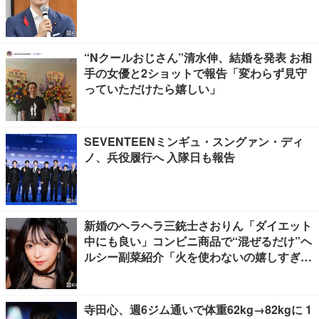
“Nクールおじさん”清水伸、結婚を発表 お相
手の女優と2ショットで報告「変わらず見守
っていただけたら嬉しい」
SEVENTEENミンギュ・スングァン・ディ
ノ、兵役履行へ 入隊日も報告
新婚のヘラヘラ三銃士さおりん「ダイエット
中にも良い」コンビニ商品で“混ぜるだけ”ヘ
ルシー副菜紹介「火を使わないの嬉しすぎ
る」「タンパク質たっぷりで最高」の声
寺田心、週6ジム通いで体重62kg→82kgに 1