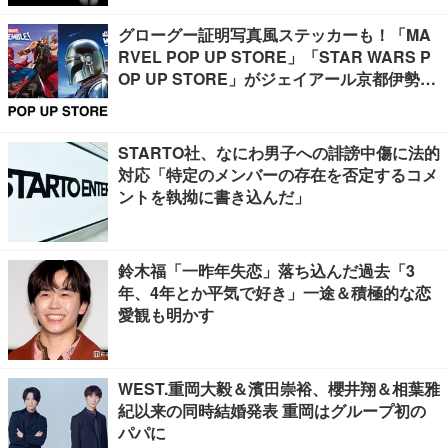
グローグー証明写真風ステッカーも！「MA
RVEL POP UP STORE」「STAR WARS P
OP UP STORE」がジェイアール京都伊勢丹
で開催
STARTO社、なにわ男子への誹謗中傷に法的
対応「特定のメンバーの存在を否定するコメ
ントを執拗に書き込んだ」
鈴木福「一昨年失恋」落ち込んだ過去「3
年、4年とか平気で好き」一途＆積極的な恋
愛観も明かす
WEST.重岡大毅＆濱田崇裕、櫻井翔＆相葉雅
紀以来の同時結婚発表 重岡はグループ初の
パパに