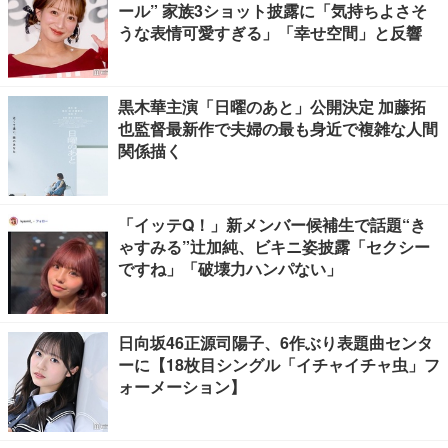
ール” 家族3ショット披露に「気持ちよさそ
うな表情可愛すぎる」「幸せ空間」と反響
黒木華主演「日曜のあと」公開決定 加藤拓
也監督最新作で夫婦の最も身近で複雑な人間
関係描く
「イッテQ！」新メンバー候補生で話題“き
ゃすみる”辻加純、ビキニ姿披露「セクシー
ですね」「破壊力ハンパない」
日向坂46正源司陽子、6作ぶり表題曲センタ
ーに【18枚目シングル「イチャイチャ虫」フ
ォーメーション】