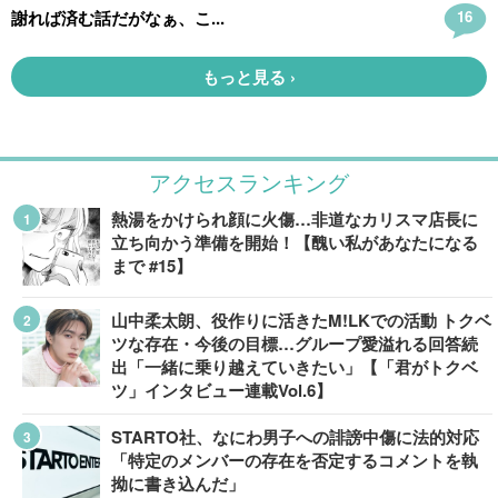
アクセスランキング
熱湯をかけられ顔に火傷…非道なカリスマ店長に
立ち向かう準備を開始！【醜い私があなたになる
まで #15】
山中柔太朗、役作りに活きたM!LKでの活動 トクベ
ツな存在・今後の目標…グループ愛溢れる回答続
出「一緒に乗り越えていきたい」【「君がトクベ
ツ」インタビュー連載Vol.6】
STARTO社、なにわ男子への誹謗中傷に法的対応
「特定のメンバーの存在を否定するコメントを執
拗に書き込んだ」