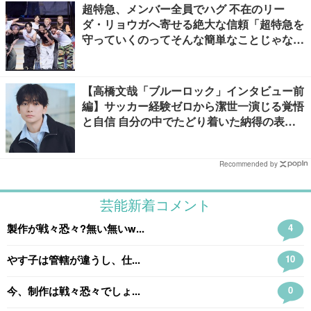
超特急、メンバー全員でハグ 不在のリー
ダ・リョウガへ寄せる絶大な信頼「超特急を
守っていくのってそんな簡単なことじゃな
い」【「ESCORT」挨拶全文】
【高橋文哉「ブルーロック」インタビュー前
編】サッカー経験ゼロから潔世一演じる覚悟
と自信 自分の中でたどり着いた納得の表現
「一番難しいポイントでしたが」
Recommended by