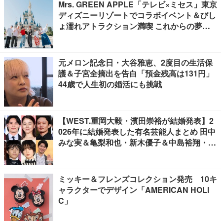
Mrs. GREEN APPLE「テレビ×ミセス」東京
ディズニーリゾートでコラボイベント＆びし
ょ濡れアトラクション満喫 これからの夢語
る貴重トークも
元メロン記念日・大谷雅恵、2度目の生活保
護＆子宮全摘出を告白「預金残高は131円」
44歳で人生初の婚活にも挑戦
【WEST.重岡大毅・濱田崇裕が結婚発表】2
026年に結婚発表した有名芸能人まとめ 田中
みな実＆亀梨和也・新木優子＆中島裕翔・川
口春奈＆板倉滉選手ほか
ミッキー＆フレンズコレクション発売 10キ
ャラクターでデザイン「AMERICAN HOLI
C」