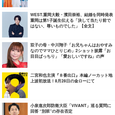
WEST.重岡大毅・濱田崇裕、結婚を同時発表
重岡は第1子誕生伝える「決して当たり前で
はない、尊いものでした」【全文】
双子の母・中川翔子「お兄ちゃんはおやすみ
なのでママひとりじめ」2ショット披露「お
目目ぱっちり」「愛おしいですね」の声
二宮和也主演『８番出口』本編ノーカット地
上波初放送！8月28日の金ローにて
小泉進次郎防衛大臣「VIVANT」巡る質問に
回答 “別班”の存在否定