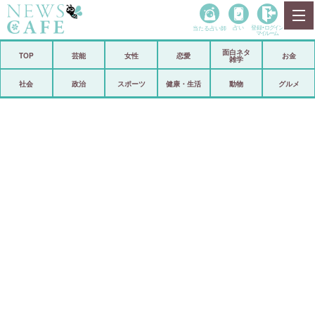
当たる占い師
占い
登録•
ログイン
マイルーム
面白ネタ
ホーム
TOP
芸能
女性
恋愛
お金
雑学
社会
政治
社会
政治
スポーツ
健康・生活
動物
グルメ
経済
海外
芸能
スポーツ
恋愛
ビックリ
コメントポスト
アリ／ナシ
リリース
ショップ
登録・ログイン/マイルーム