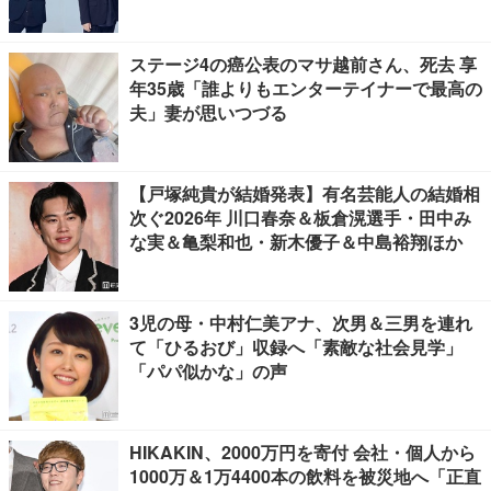
ステージ4の癌公表のマサ越前さん、死去 享
年35歳「誰よりもエンターテイナーで最高の
夫」妻が思いつづる
【戸塚純貴が結婚発表】有名芸能人の結婚相
次ぐ2026年 川口春奈＆板倉滉選手・田中み
な実＆亀梨和也・新木優子＆中島裕翔ほか
3児の母・中村仁美アナ、次男＆三男を連れ
て「ひるおび」収録へ「素敵な社会見学」
「パパ似かな」の声
HIKAKIN、2000万円を寄付 会社・個人から
1000万＆1万4400本の飲料を被災地へ「正直