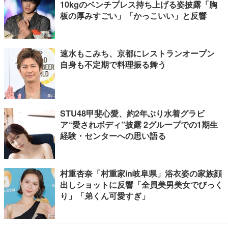
10kgのベンチプレス持ち上げる姿披露「胸
板の厚みすごい」「かっこいい」と反響
速水もこみち、京都にレストランオープン
自身も不定期で料理振る舞う
STU48甲斐心愛、約2年ぶり水着グラビ
ア“愛されボディ”披露 2グループでの1期生
経験・センターへの思い語る
村重杏奈「村重家in岐阜県」浴衣姿の家族顔
出しショットに反響「全員美男美女でびっく
り」「弟くん可愛すぎ」