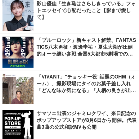
影山優佳「生き恥はさらしきっている」フォ
トエッセイで心配だったこと【影まで愛し
て】
「ブルーロック」新キャスト解禁、FANTAS
TICS八木勇征・渡邊圭祐・夏生大湖が圧倒
的オーラ纏い参戦 全国5大都市5劇場での応
援上映開催
「VIVANT」“チョッキー役”話題のOHM（オ
ーム）、撮影現場にタイのお菓子差し入れ
「どんな味か気になる」「人柄の良さが出て
る」
サマソニ出演のジャミロクワイ、来日記念の
ポップアップストアが8月6日から開催。代表
曲3曲の公式和訳MVも公開