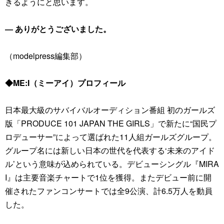
きるようにと思います。
― ありがとうございました。
（modelpress編集部）
◆ME:I（ミーアイ）プロフィール
⽇本最⼤級のサバイバルオーディション番組 初のガールズ
版「PRODUCE 101 JAPAN THE GIRLS」で新たに“国⺠プ
ロデューサー”によって選ばれた11⼈組ガールズグループ。
グループ名には新しい⽇本の世代を代表する‘未来のアイド
ル’という意味が込められている。デビューシングル『MIRA
I』は主要⾳楽チャートで1位を獲得。またデビュー前に開
催されたファンコンサートでは全9公演、計6.5万⼈を動員
した。