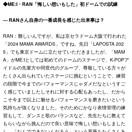
◆ME:I・RAN「悔しい想いもした」初ドームでの試練
― RANさん自身の一番成長を感じた出来事は？
RAN：難しいんですが、私は京セラドーム大阪で行われた
「2024 MAMA AWARDS」ですね。先日「LAPOSTA 202
5」でも東京ドームに立たせていただきましたが、「MAM
A」がME:Iとしては初めてのドームのステージで、K-POPア
イドルの先輩方や同世代のグループ、尊敬している方々が
たくさん出られていたステージに挑むということで、練習
の段階で今までのパフォーマンスじゃダメだなというすご
く感じていましたしそれに対する心配もあったし、だから
こそ今まで以上に魅せるパフォーマンスを磨きたいという
気持ちが強くなりました。そのためにかなり表情管理の練
習もして、ダンスと歌のバランスなど、先生たちに教えて
もらいながら挑んだので良い意味で悔しい想いもしました
し、「なんでできないんだろう」という葛藤もたくさんあ