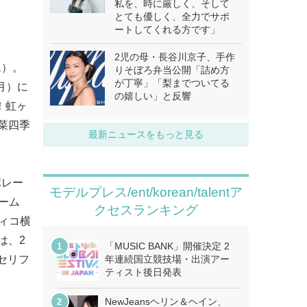
私を、時に厳しく、そして
とても優しく、全力でサポ
ートしてくれる方です」
2児の母・長谷川京子、手作
ム）。
りそぼろ弁当公開「詰め方
が丁寧」「梨までついてる
月）に
の嬉しい」と反響
！虹ヶ
菜四季
最新ニュースをもっと見る
ボレー
モデルプレス/ent/korean/talentア
ーム
クセスランキング
フィコ横
では、2
「MUSIC BANK」開催決定 2
いセリフ
年連続国立競技場・出演アー
ティスト後日発表
NewJeansヘリン＆ヘイン、