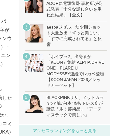
ADORに電撃復帰 事務所が公
式発表「十分な話し合いを重
ねた結果」【全文】
、パ
aespaジゼル、幼少期ショッ
文字が
ト大量放出「ずっと美しい」
ヨンウ
「すでに完成されてる」と反
響
N）・
・ユン
「ボイプラ2」出身者が
「KCON」集結 ALPHA DRIVE
ユ）
ONE・FLARE U・
MODYSSEY連続でレカペ登壇
【KCON JAPAN 2026／レッ
ドカーペット】
ル
BLACKPINKリサ、メットガラ
演した
での“腕が4本”奇抜ドレス姿が
D
話題「歩く芸術品」「アーテ
ほか、
ィステックで美しい」
ョコミ
アクセスランキングをもっと見る
UKA）