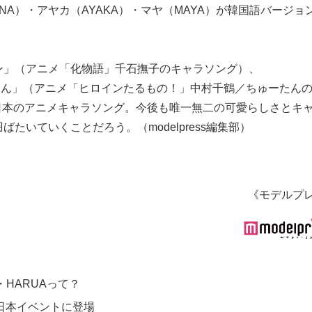
NA）・アヤカ（AYAKA）・マヤ（MAYA）が韓国語バージョ
ン」（アニメ「化物語」千石撫子のキャラソング）、
てごめん」（アニメ「ヒロインたるもの！」中村千鶴／ちゅーたん
いる日本のアニメキャラソング。今後も唯一無二の可愛らしさとキ
いていくことだろう。（modelpress編集部）
《モデルプ
・HARUAって？
」日本イベントに登場