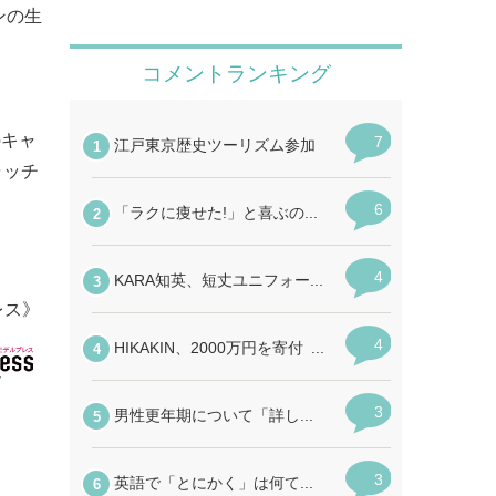
ンの生
のキャ
ャッチ
レス》