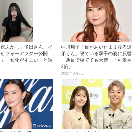
ら夜ふかし」多田さん、イ
中川翔子「目があいたまま寝る遺
のビフォーアフター公開
弟くん」寝ている双子の姿に反響
然」「変化がすごい」と話
「薄目で寝てても天使」「可愛さ
2倍」
日
2026年8月8日