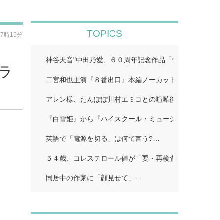
TOPICS
17時15分
神谷天音"中田乃愛、６０周年記念作品「ウルトラマン
ブラ
二宮和也主演『８番出口』本編ノーカット地上波初放送!
アレン様、たんぽぽ川村エミコとの喧嘩後に「初めての
『白雪姫』から『ハイスクール・ミュージカル/ザ・ム
英語で「電源を切る」は何て言う?…
５４歳、コレステロール値が「要・再検査」…
同居中の作家に「顔見せて」…