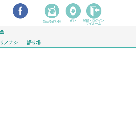
占い
登録・ログイン
当たる占い師
マイルーム
金
リ／ナシ
語り場