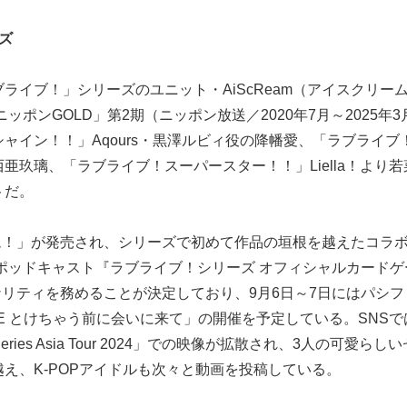
バズ
イブ！」シリーズのユニット・AiScReam（アイスクリー
ポンGOLD」第2期（ニッポン放送／2020年7月～2025年3
ャイン！！」Aqours・黒澤ルビィ役の降幡愛、「ラブライブ
玖璃、「ラブライブ！スーパースター！！」Liella！より若
トだ。
～ム！」が発売され、シリーズで初めて作品の垣根を越えたコラ
送ポッドキャスト『ラブライブ！シリーズ オフィシャルカードゲ
のパーソナリティを務めることが決定しており、9月6日～7日にはパシ
ING LIVE とけちゃう前に会いに来て」の開催を予定している。SNS
ies Asia Tour 2024」での映像が拡散され、3人の可愛らし
え、K-POPアイドルも次々と動画を投稿している。