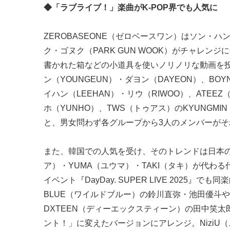
◆「ラブライブ！」楽曲がK-POP界でも人気に
ZEROBASEONE（ゼロベースワン）はソン・ハンビ
ク・ゴヌク（PARK GUN WOOK）がチャレ
書かれた箱などの小道具を使いノリノリな動画を投稿
ン（YOUNGEUN）・ダヨン（DAYEON）、BO
イハン（LEEHAN）・リウ（RIWOO）、ATEE
ホ（YUNHO）、TWS（トゥアス）のKYUNGMI
と、男女問わず各グループから3人のメンバーが
また、韓国での人気を受け、そのトレンドは日本の
ア）・YUMA（ユウマ）・TAKI（タキ）が代わ
イベント『DayDay. SUPER LIVE 202
BLUE（ワイルドブルー）の鈴川直弥・池田優斗やP
DXTEEN（ディーエックスティーン）の田中笑
ント！」に変えたバージョンにアレンジ。NiziU（ニ