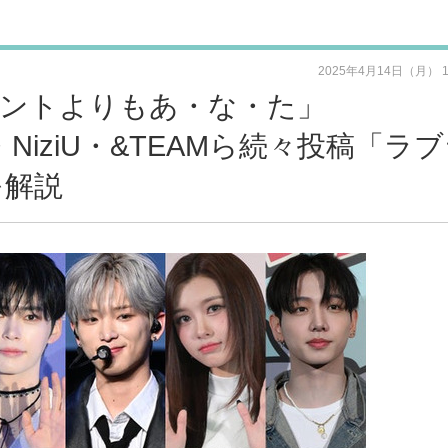
2025年4月14日（月） 
ミントよりもあ・な・た」
er・NiziU・&TEAMら続々投稿「ラ
を解説