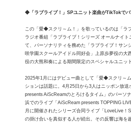
◆「ラブライブ！」SPユニット楽曲がTikTokで
この「愛◆スクリ～ム！」を歌っているのは「ラブラ
ラジオ番組「ラブライブ！シリーズ オールナイトニッ
て、パーソナリティを務めた「ラブライブ！サンシ
咲学園スクールアイドル同好会」上原歩夢役の大西亜
役の大熊和奏による期間限定のスペシャルユニッ
2025年1月にはデビュー曲として「愛◆スクリ
ションは話題に。4月25日から3人はニッポン放
presents AiScReamのとろけるタイム」
浜でのライブ「AiScReam presents TOPP
月に開催されたシリーズ合同ライブ「LoveLive！Ser
の掛け合いを真似する人が続出。その反響は海を越