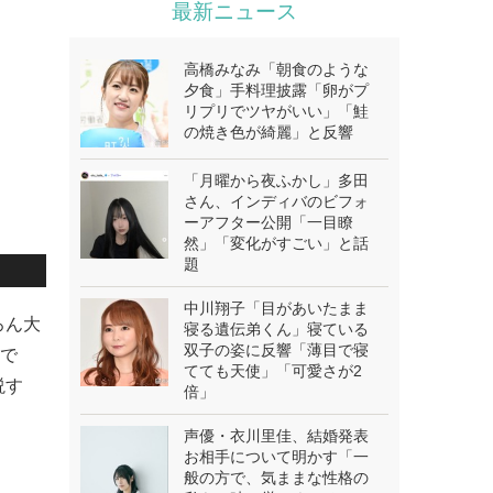
最新ニュース
高橋みなみ「朝食のような
夕食」手料理披露「卵がプ
リプリでツヤがいい」「鮭
の焼き色が綺麗」と反響
「月曜から夜ふかし」多田
さん、インディバのビフォ
ーアフター公開「一目瞭
然」「変化がすごい」と話
題
中川翔子「目があいたまま
ろん大
寝る遺伝弟くん」寝ている
双子の姿に反響「薄目で寝
こで
てても天使」「可愛さが2
説す
倍」
声優・衣川里佳、結婚発表
お相手について明かす「一
般の方で、気ままな性格の