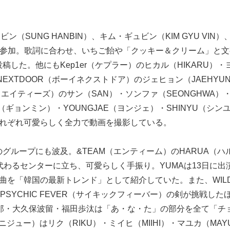
ン（SUNG HANBIN）、キム・ギュビン（KIM GYU VIN）
ンジに参加。歌詞に合わせ、いちご飴や「クッキー＆クリーム」と
した。他にもKep1er（ケプラー）のヒカル（HIKARU）・
YNEXTDOOR（ボーイネクストドア）のジェヒョン（JAEHYU
Z（エイティーズ）のサン（SAN）・ソンファ（SEONGHWA）
N（ギョンミン）・YOUNGJAE（ヨンジェ）・SHINYU（シン
それぞれ可愛らしく全力で動画を撮影している。
グループにも波及。&TEAM（エンティーム）のHARUA（ハ
る代わるセンターに立ち、可愛らしく手振り。YUMAは13日に出
5』でも同楽曲を「韓国の最新トレンド」として紹介していた。また、WIL
SYCHIC FEVER（サイキックフィーバー）の剣が挑戦した
太郎・大久保波留・福田歩汰は「あ・な・た」の部分を全て「チ
ジュー）はリク（RIKU）・ミイヒ（MIIHI）・マユカ（MAY