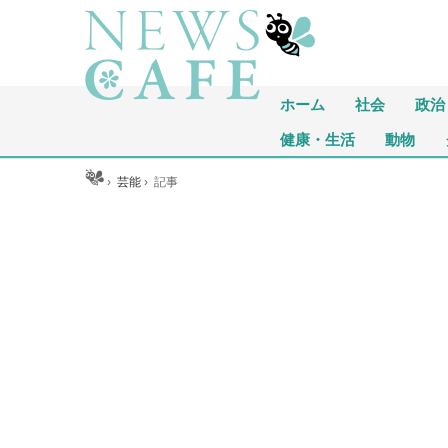
ホーム
社会
政治
健康・生活
動物
ホーム
›
芸能
›
記事