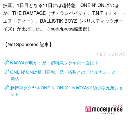
披露。1日目となる11日には超特急、ONE N’ ONLYのほ
か、THE RAMPAGE（ザ・ランペイジ）、T.N.T（ティー・
エヌ・ティー）、BALLISTIK BOYZ（バリスティックボー
イズ）が出演した。（modelpress編集部）
【Not Sponsored 記事】
《モデルプレス》
NAOYAが明かす兄・超特急タクヤの一面は？
ONE N' ONLY草川直弥、兄・拓弥との「ヒルナンデス！」
裏話
超特急タクヤ＆ONE N' ONLY・NAOYAの“幼少期兄弟ショ
ット”