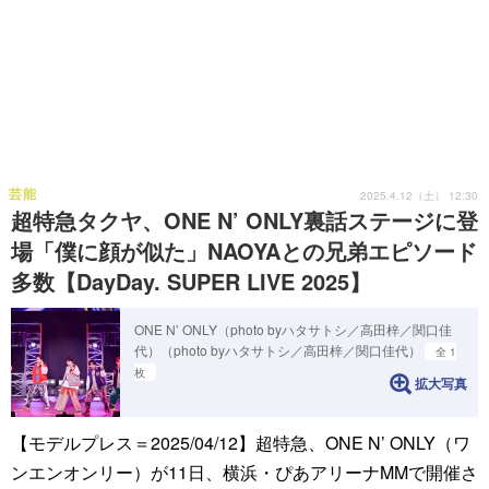
芸能
2025.4.12（土） 12:30
超特急タクヤ、ONE N’ ONLY裏話ステージに登
場「僕に顔が似た」NAOYAとの兄弟エピソード
多数【DayDay. SUPER LIVE 2025】
ONE N’ ONLY（photo byハタサトシ／高田梓／関口佳
代）（photo byハタサトシ／高田梓／関口佳代）
全 1
枚
拡大写真
【モデルプレス＝2025/04/12】超特急、ONE N’ ONLY（ワ
ンエンオンリー）が11日、横浜・ぴあアリーナMMで開催さ