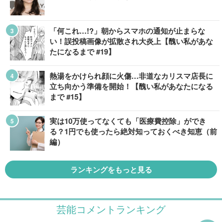
「何これ…!?」朝からスマホの通知が止まらな
い！誤投稿画像が拡散され大炎上【醜い私があな
たになるまで #19】
熱湯をかけられ顔に火傷…非道なカリスマ店長に
立ち向かう準備を開始！【醜い私があなたになる
まで #15】
実は10万使ってなくても「医療費控除」ができ
る？1円でも使ったら絶対知っておくべき知恵（前
編）
ランキングをもっと見る