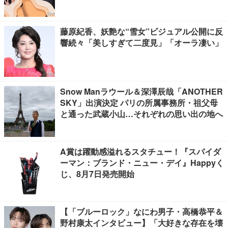
フォルニア】
藤原紀香、妖艶な“雪女”ビジュアル公開に反
響続々「美しすぎて二度見」「オーラ凄い」
Snow Manラウール＆深澤辰哉「ANOTHER
SKY」出演決定 パリの所属事務所・祖父母
と通った武蔵小山…それぞれの思い出の地へ
A賞は躍動感溢れるスタチュー！『スパイダ
ーマン：ブランド・ニュー・デイ』Happyく
じ、8月7日発売開始
【「ブルーロック」なにわ男子・高橋恭平＆
野村康太インタビュー】「大好きな存在を壊