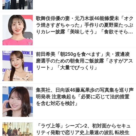
歌舞伎俳優の妻・元乃木坂46能條愛未「オク
ラ焼きすぎちゃった」手作りの夏野菜たっぷ
りカレー披露「美味しそう」「食欲そそられ
る」
前田希美「朝250gを食べます」夫・渡邊凌
磨選手のための朝食用ご飯披露「さすがアス
リート」「大量でびっくり」
集英社、日向坂46藤嶌果歩の写真集を巡り声
明発表 注意喚起も「必要に応じて法的措置
を含む対応を検討」
「ラヴ上等」シーズン2、初対面からセキュ
リティ発動で恋リア史上最速の波乱 転校生