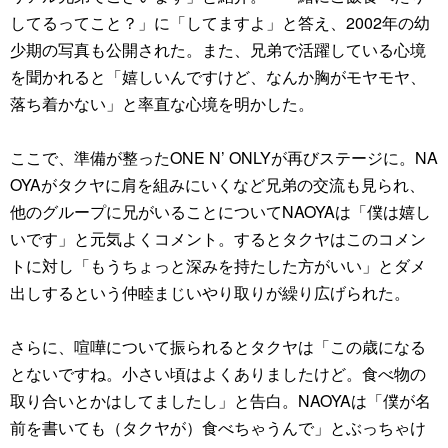
してるってこと？」に「してますよ」と答え、2002年の幼
少期の写真も公開された。また、兄弟で活躍している心境
を聞かれると「嬉しいんですけど、なんか胸がモヤモヤ、
落ち着かない」と率直な心境を明かした。
ここで、準備が整ったONE N’ ONLYが再びステージに。NA
OYAがタクヤに肩を組みにいくなど兄弟の交流も見られ、
他のグループに兄がいることについてNAOYAは「僕は嬉し
いです」と元気よくコメント。するとタクヤはこのコメン
トに対し「もうちょっと深みを持たした方がいい」とダメ
出しするという仲睦まじいやり取りが繰り広げられた。
さらに、喧嘩について振られるとタクヤは「この歳になる
とないですね。小さい頃はよくありましたけど。食べ物の
取り合いとかはしてましたし」と告白。NAOYAは「僕が名
前を書いても（タクヤが）食べちゃうんで」とぶっちゃけ