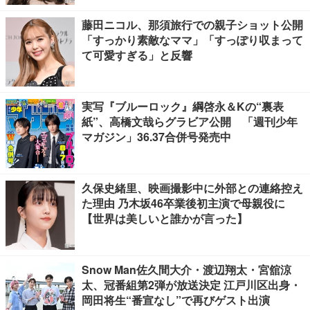
藤田ニコル、那須旅行での親子ショット公開
「すっかり素敵なママ」「すっぽり収まって
て可愛すぎる」と反響
実写『ブルーロック』綱啓永＆Kの“裏表
紙”、高橋文哉らグラビア公開 「週刊少年
マガジン」36.37合併号発売中
久保史緒里、映画撮影中に外部との連絡控え
た理由 乃木坂46卒業後初主演で母親役に
【世界は美しいと誰かが言った】
Snow Man佐久間大介・渡辺翔太・宮舘涼
太、冠番組第2弾が放送決定 江戸川区出身・
岡田将生“番宣なし”で再びゲスト出演