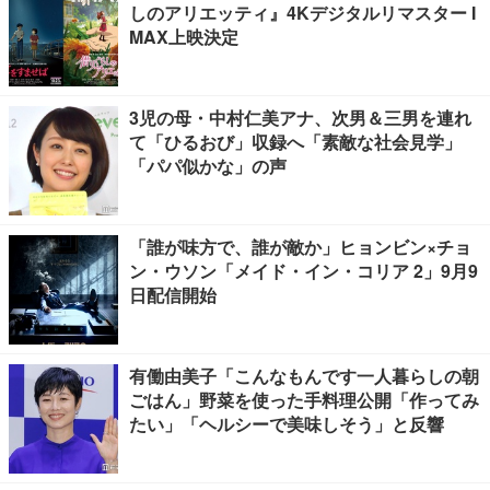
しのアリエッティ』4Kデジタルリマスター I
MAX上映決定
3児の母・中村仁美アナ、次男＆三男を連れ
て「ひるおび」収録へ「素敵な社会見学」
「パパ似かな」の声
「誰が味方で、誰が敵か」ヒョンビン×チョ
ン・ウソン「メイド・イン・コリア 2」9月9
日配信開始
有働由美子「こんなもんです一人暮らしの朝
ごはん」野菜を使った手料理公開「作ってみ
たい」「ヘルシーで美味しそう」と反響