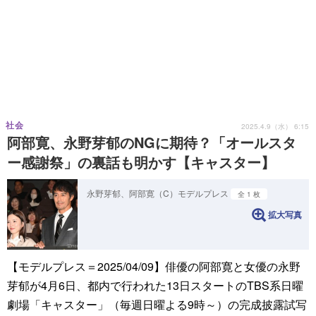
社会
2025.4.9（水） 6:15
阿部寛、永野芽郁のNGに期待？「オールスタ
ー感謝祭」の裏話も明かす【キャスター】
永野芽郁、阿部寛（C）モデルプレス
全 1 枚
拡大写真
【モデルプレス＝2025/04/09】俳優の阿部寛と女優の永野
芽郁が4月6日、都内で行われた13日スタートのTBS系日曜
劇場「キャスター」（毎週日曜よる9時～）の完成披露試写