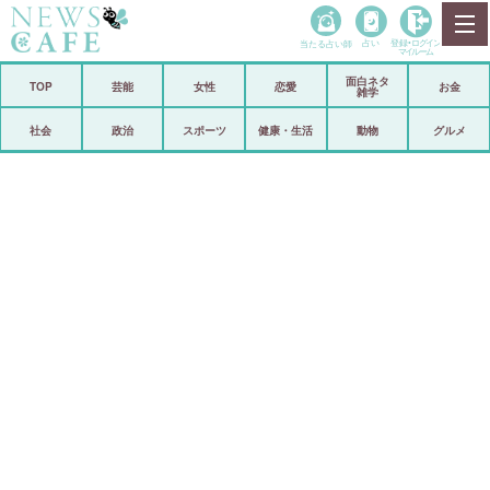
当たる占い師
占い
登録•
ログイン
マイルーム
面白ネタ
ホーム
TOP
芸能
女性
恋愛
お金
雑学
社会
政治
社会
政治
スポーツ
健康・生活
動物
グルメ
経済
海外
芸能
スポーツ
恋愛
ビックリ
コメントポスト
アリ／ナシ
リリース
ショップ
登録・ログイン/マイルーム