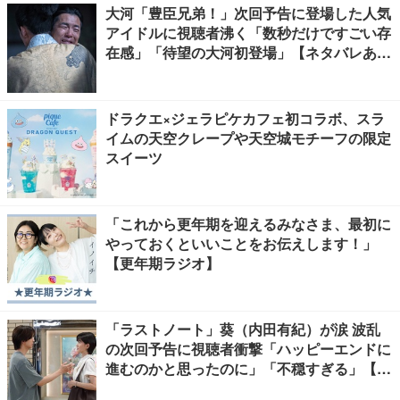
大河「豊臣兄弟！」次回予告に登場した人気
アイドルに視聴者沸く「数秒だけですごい存
在感」「待望の大河初登場」【ネタバレあ
り】
ドラクエ×ジェラピケカフェ初コラボ、スラ
イムの天空クレープや天空城モチーフの限定
スイーツ
「これから更年期を迎えるみなさま、最初に
やっておくといいことをお伝えします！」
【更年期ラジオ】
「ラストノート」葵（内田有紀）が涙 波乱
の次回予告に視聴者衝撃「ハッピーエンドに
進むのかと思ったのに」「不穏すぎる」【ネ
タバレあり】