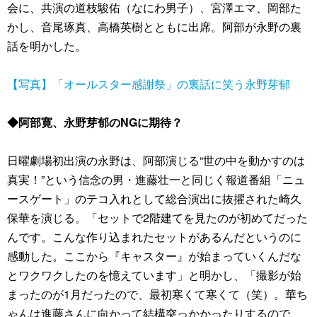
会に、共演の道枝駿佑（なにわ男子）、宮澤エマ、岡部た
かし、音尾琢真、高橋英樹とともに出席。阿部が永野の裏
話を明かした。
【写真】「オールスター感謝祭」の裏話に笑う永野芽郁
◆阿部寛、永野芽郁のNGに期待？
日曜劇場初出演の永野は、阿部演じる“世の中を動かすのは
真実！”という信念の男・進藤壮一と同じく報道番組「ニュ
ースゲート」のテコ入れとして総合演出に抜擢された崎久
保華を演じる。「セットで2階建てを見たのが初めてだった
んです。こんな作り込まれたセットがあるんだというのに
感動した。ここから『キャスター』が始まっていくんだな
とワクワクしたのを憶えています」と明かし、「撮影が始
まったのが1月だったので、最初寒くて寒くて（笑）。華ち
ゃんは進藤さんに向かって結構突っかかったりするので、