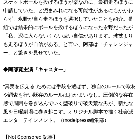
スケットボールを投げるほうが楽なのに、最初走るほうに
申請していた」と泥まみれになる可能性があるにもかかわ
らず、永野が自ら走るほうを選択していたことを紹介。番
組では結果的にボールを投げるほうになった永野だったが
「私、泥に入らないくらい速い自信があります。球技より
も走るほうが自信がある」と言い、阿部は「チャレンジャ
ー」と驚きを見せていた。
◆阿部寛主演「キャスター」
“真実を伝える”ためには手段を選ばず、独自のルールで取材
や調査を行い既存のルールはおかまいなし。圧倒的な存在
感で周囲を巻き込んでいく型破りで破天荒な男が、新たな
風を日曜劇場に巻き起こす。オリジナル脚本で描く社会派
エンターテインメント。（modelpress編集部）
【Not Sponsored 記事】