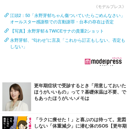
《モデルプレス》
江頭2：50「永野芽郁ちゃん傷ついていたらごめんなさい」
オールスター感謝祭での言動謝罪・台本の存在は否定
【写真】永野芽郁＆TWICEサナの貴重2ショット
永野芽郁、“匂わせ”に言及「これから訂正もしない、否定も
しない」
更年期症状で受診するとき「用意しておいた
ほうがいいもの」って？基礎体温は不要、で
もあったほうがいいメモは
「ラクに痩せた！」と喜ぶのは待って。意図
しない「体重減少」に潜む体のSOS【更年期