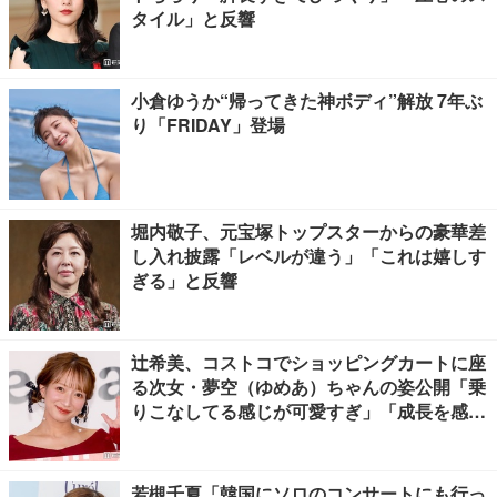
タイル」と反響
小倉ゆうか“帰ってきた神ボディ”解放 7年ぶ
り「FRIDAY」登場
堀内敬子、元宝塚トップスターからの豪華差
し入れ披露「レベルが違う」「これは嬉しす
ぎる」と反響
辻希美、コストコでショッピングカートに座
る次女・夢空（ゆめあ）ちゃんの姿公開「乗
りこなしてる感じが可愛すぎ」「成長を感じ
る」の声
若槻千夏「韓国にソロのコンサートにも行っ