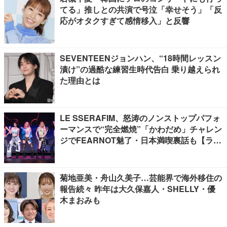
てる」推しとの共演で号泣「幸せそう」「反
応がオタクすぎて感情移入」と反響
SEVENTEENジョンハン、“18時間レッスン
漬け”の過酷な練習生時代告白 乗り越えられ
た理由とは
LE SSERAFIM、怒涛のノンストップパフォ
ーマンスで“完全燃焼”「かわだめ」チャレン
ジでFEARNOT魅了・日本満喫裏話も【ライ
ブレポート】
菊地亜美・舟山久美子…芸能界で海外移住の
報告続々 昨年は大久保嘉人・SHELLY・優
木まおみも