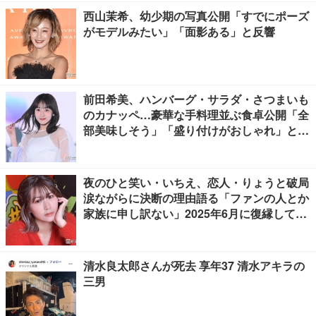
西山茉希、幼少期の写真公開「すでにポーズ
がモデルみたい」「面影ある」と反響
前田希美、ハンバーグ・サラダ・さつまいも
のカナッペ…豪華な手料理並ぶ食卓公開「全
部美味しそう」「盛り付けがおしゃれ」と絶
賛の声
夜のひと笑い・いちえ、恋人・りょうと破局
涙ながらに決断の理由語る「ファンの人とか
家族に申し訳ない」2025年6月に復縁してい
た
清水良太郎さんが死去 享年37 清水アキラの
三男