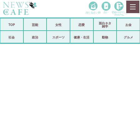
当たる占い師
占い
登録•
ログイン
マイルーム
面白ネタ
ホーム
TOP
芸能
女性
恋愛
お金
雑学
社会
政治
社会
政治
スポーツ
健康・生活
動物
グルメ
経済
海外
芸能
スポーツ
恋愛
ビックリ
コメントポスト
アリ／ナシ
リリース
ショップ
登録・ログイン/マイルーム