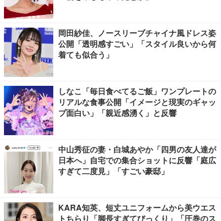
岡田紗佳、ノースリーブチャイナ風ドレス姿
公開「透明感すごい」「スタイル良いから何
着ても似合う」
しなこ「毎日食べてるご飯」ワンプレートの
リアルな食事公開「イメージと現実のギャッ
プ面白い」「親近感湧く」と反響
中山秀征の妻・白城あやか「四男の友人達が
日本へ」自宅での集合ショットに反響「庭広
すぎて二度見」「すごい豪邸」
KARA知英、短丈ユニフォームから美ウエス
トちらり「脚長すぎてびっくり」「圧巻のス