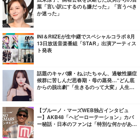
葉「言い訳にするのも嫌だった」「言うべき
か迷った」
INI＆RIIZEが生中継でスペシャルコラボ 8月
13日放送音楽番組「STAR」出演アーティス
ト発表
話題のキャバ嬢・ねぶたちゃん、過敏性腸症
候群に苦しんだ思春期・母の蒸発…“どん底
からの脱出劇”「生きるのって大変」人生変
えた言葉とは【インタビュー連載Vol.1】
【ブルーノ・マーズWEB独占インタビュ
ー】AKB48「ヘビーローテーション」カバ
ー秘話・日本のファンは「特別な何かがあ
る」…来日公演への期待語る