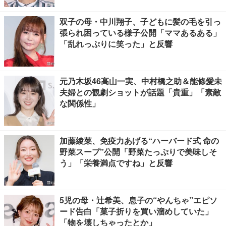
双子の母・中川翔子、子どもに髪の毛を引っ
張られ困っている様子公開「ママあるある」
「乱れっぷりに笑った」と反響
元乃木坂46高山一実、中村橋之助＆能條愛未
夫婦との観劇ショットが話題「貴重」「素敵
な関係性」
加藤綾菜、免疫力あげる“ハーバード式 命の
野菜スープ”公開「野菜たっぷりで美味しそ
う」「栄養満点ですね」と反響
5児の母・辻希美、息子の“やんちゃ”エピソ
ード告白「菓子折りを買い溜めしていた」
「物を壊しちゃったとか」