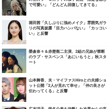
で可愛い」「どんどん回復してきてる」
堀田茜「久しぶりに強めメイク」雰囲気ガラ
リの写真披露「目力ハンパない」「カッコい
い」と反響
榮倉奈々＆赤楚衛二主演、2組の兄妹が禁断
のラブ・サスペンス「あにいもうと」秋スタ
ート
山本舞香、夫・マイファスHiroとの夫婦ショ
ット公開「2人が見れて幸せ」「仲の良さが
伝わってくる」と反響
広末涼子、病名公表を決断した次男からの言