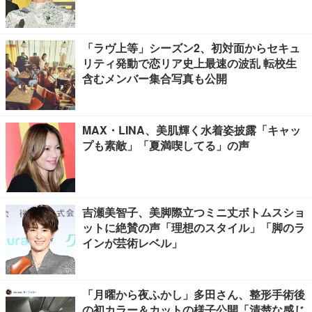
「ラヴ上等」シーズン2、初対面からセキュ
リティ発動で恋リア史上最速の波乱 転校生
含むメンバー集合写真も公開
MAX・LINA、美肌輝く水着姿披露「キャッ
プも素敵」「夏満喫してる」の声
吉瀬美智子、美脚際立つミニ丈ボトムスショ
ットに絶賛の声「理想のスタイル」「脚のラ
インが芸術レベル」
「月曜から夜ふかし」多田さん、整形手術後
の初カラー＆カットの様子公開「清楚な感じ