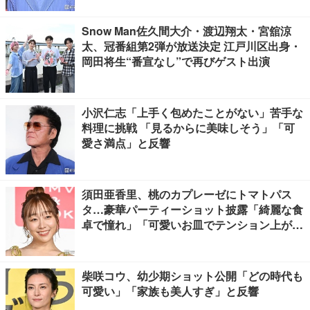
Snow Man佐久間大介・渡辺翔太・宮舘涼
太、冠番組第2弾が放送決定 江戸川区出身・
岡田将生“番宣なし”で再びゲスト出演
小沢仁志「上手く包めたことがない」苦手な
料理に挑戦 「見るからに美味しそう」「可
愛さ満点」と反響
須田亜香里、桃のカプレーゼにトマトパス
タ…豪華パーティーショット披露「綺麗な食
卓で憧れ」「可愛いお皿でテンション上が
る」の声
柴咲コウ、幼少期ショット公開「どの時代も
可愛い」「家族も美人すぎ」と反響