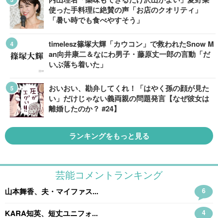
使った手料理に絶賛の声「お店のクオリティ」
「暑い時でも食べやすそう」
timelesz篠塚大輝「カウコン」で救われたSnow M
an向井康二＆なにわ男子・藤原丈一郎の言動「だ
いぶ落ち着いた」
おいおい、勘弁してくれ！「はやく孫の顔が見た
い」だけじゃない義両親の問題発言【なぜ彼女は
離婚したのか？ #24】
ランキングをもっと見る