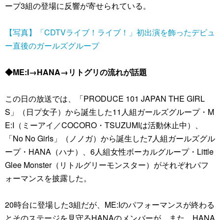
ープ3組の登場に反響が寄せられている。
【写真】「CDTVライブ！ライブ！」初出演を飾ったデビュ
ー直後のガールズグループ
◆ME:I→HANA→リトグリの流れが話題
この日の放送では、「PRODUCE 101 JAPAN THE GIRL
S」（日プ女子）から誕生した11人組ガールズグループ・M
E:I（ミーアイ／COCORO・TSUZUMIは活動休止中）、
「No No Girls」（ノノガ）から誕生した7人組ガールズグル
ープ・HANA（ハナ）、6人組女性ボーカルグループ・Little
Glee Monster（リトルグリーモンスター）がそれぞれパフ
ォーマンスを披露した。
20時台に登場した3組だが、ME:Iのパフォーマンスが終わる
とそのステージを見守るHANAのメンバーが。また、HANA