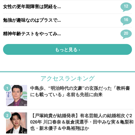
アクセスランキング
中島歩、“明治時代の文豪”の玄孫だった「教科書
にも載っている」名前も先祖に由来
【戸塚純貴が結婚発表】有名芸能人の結婚相次ぐ2
026年 川口春奈＆板倉滉選手・田中みな実＆亀梨和
也・新木優子＆中島裕翔ほか