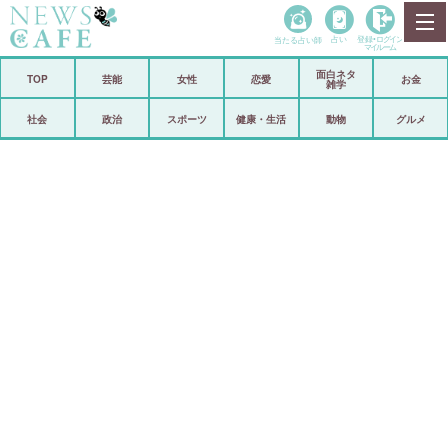
当たる占い師
占い
登録•
ログイン
マイルーム
面白ネタ
ホーム
TOP
芸能
女性
恋愛
お金
雑学
社会
政治
社会
政治
スポーツ
健康・生活
動物
グルメ
経済
海外
芸能
スポーツ
恋愛
ビックリ
コメントポスト
アリ／ナシ
リリース
ショップ
登録・ログイン/マイルーム