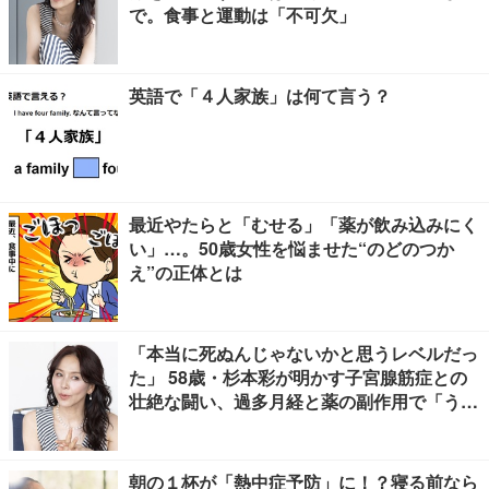
で。食事と運動は「不可欠」
英語で「４人家族」は何て言う？
最近やたらと「むせる」「薬が飲み込みにく
い」…。50歳女性を悩ませた“のどのつか
え”の正体とは
「本当に死ぬんじゃないかと思うレベルだっ
た」 58歳・杉本彩が明かす子宮腺筋症との
壮絶な闘い、過多月経と薬の副作用で「うつ
寸前」
朝の１杯が「熱中症予防」に！？寝る前なら