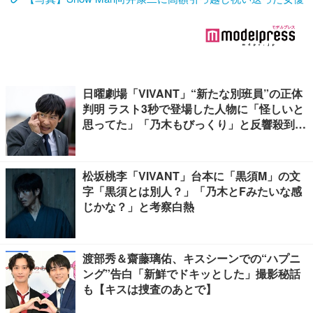
日曜劇場「VIVANT」“新たな別班員”の正体
判明 ラスト3秒で登場した人物に「怪しいと
思ってた」「乃木もびっくり」と反響殺到
【ネタバレあり】
松坂桃李「VIVANT」台本に「黒須M」の文
字「黒須とは別人？」「乃木とFみたいな感
じかな？」と考察白熱
渡部秀＆齋藤璃佑、キスシーンでの“ハプニ
ング”告白「新鮮でドキッとした」撮影秘話
も【キスは捜査のあとで】