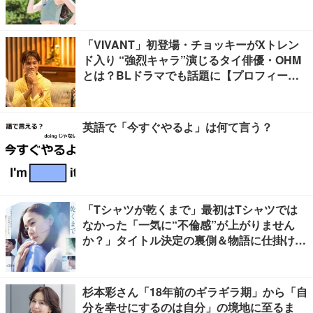
「VIVANT」初登場・チョッキーがXトレン
ド入り “強烈キャラ”演じるタイ俳優・OHM
とは？BLドラマでも話題に【プロフィー
ル】
英語で「今すぐやるよ」は何て言う？
「Tシャツが乾くまで」最初はTシャツでは
なかった「一気に“不倫感”が上がりません
か？」タイトル決定の裏側＆物語に仕掛けた
ユニークな視点【脚本家・生方美久氏インタ
ビュー】
杉本彩さん「18年前のギラギラ期」から「自
分を幸せにするのは自分」の境地に至るま