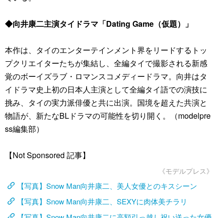
◆向井康二主演タイドラマ「Dating Game（仮題）」
本作は、タイのエンターテインメント界をリードするトッ
プクリエイターたちが集結し、全編タイで撮影される新感
覚のボーイズラブ・ロマンスコメディードラマ。向井はタ
イドラマ史上初の日本人主演として全編タイ語での演技に
挑み、タイの実力派俳優と共に出演。国境を超えた共演と
物語が、新たなBLドラマの可能性を切り開く。（modelpre
ss編集部）
【Not Sponsored 記事】
《モデルプレス》
【写真】Snow Man向井康二、美人女優とのキスシーン
【写真】Snow Man向井康二、SEXYに肉体美チラリ
【写真】Snow Man向井康二に高額引っ越し祝い送った女優